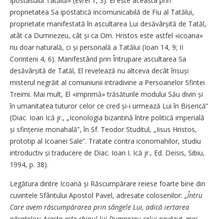
Ipostasului Tatălui» (Evrei 1, 3). El este aceasta prin
proprietatea Sa ipostatică incomunicabilă de Fiu al Tatălui,
proprietate manifestată în ascultarea Lui desăvârșită de Tatăl,
atât ca Dumnezeu, cât și ca Om. Hristos este astfel «icoana»
nu doar naturală, ci și personală a Tatălui (Ioan 14, 9; II
Corinteni 4, 6). Manifestând prin Întrupare ascultarea Sa
desăvârșită de Tatăl, El revelează nu altceva decât însuși
misterul negrăit al comuniunii intradivine a Persoanelor Sfintei
Treimi. Mai mult, El «imprimă» trăsăturile modului Său divin și
în umanitatea tuturor celor ce cred și-i urmează Lui în Biserică”
(Diac. Ioan Ică jr., „Iconologia bizantină între politică imperială
și sfințenie monahală”, în Sf. Teodor Studitul, „Iisus Hristos,
prototip al Icoanei Sale”. Tratate contra iconomahilor, studiu
introductiv și traducere de Diac. Ioan I. Ică jr., Ed. Deisis, Sibiu,
1994, p. 38).
Legătura dintre Icoană și Răscumpărare reiese foarte bine din
cuvintele Sfântului Apostol Pavel, adresate colosenilor: „
Întru
Care avem răscumpărarea prin sângele Lui, adică iertarea
păcatelor; Acesta este chipul lui Dumnezeu celui nevăzut, mai