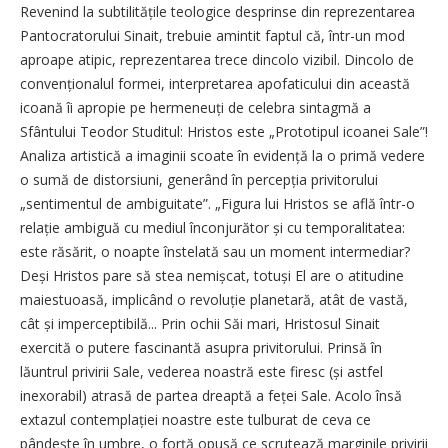
Revenind la subtilitățile teologice desprinse din reprezentarea
Pantocratorului Sinait, trebuie amintit faptul că, într-un mod
aproape atipic, reprezentarea trece dincolo vizibil. Dincolo de
convenționalul formei, interpretarea apofaticului din această
icoană îi apropie pe hermeneuți de celebra sintagmă a
Sfântului Teodor Studitul: Hristos este „Prototipul icoanei Sale”!
Analiza artistică a imaginii scoate în evidență la o primă vedere
o sumă de distorsiuni, generând în percepția privitorului
„sentimentul de ambiguitate”. „Figura lui Hristos se află într-o
relație ambiguă cu mediul înconjurător și cu temporalitatea:
este răsărit, o noapte înstelată sau un moment intermediar?
Deși Hristos pare să stea nemișcat, totuși El are o atitudine
maiestuoasă, implicând o revoluție planetară, atât de vastă,
cât și imperceptibilă... Prin ochii Săi mari, Hristosul Sinait
exercită o putere fascinantă asupra privitorului. Prinsă în
lăuntrul privirii Sale, vederea noastră este firesc (și astfel
inexorabil) atrasă de partea dreaptă a feței Sale. Acolo însă
extazul contemplației noastre este tulburat de ceva ce
pândește în umbre, o forță opusă ce scrutează marginile privirii