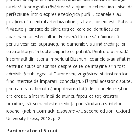
tutelară, iconografia răsăriteană a ajuns la cel mai înalt nivel de
perfecțiune. Într-o expresie teologică pură, „icoanele s-au
poziționat în centrul artei bizantine și al vieții bisericești. Puteau
fi văzute și cinstite de către toți cei care se identificau ca
aparținând acestei culturi. Fuseseră făcute să dăinuiască
pentru veșnicie, supraviețuind oamenilor, slujind credinței și
cultului liturgic în toate chipurile cu putință. Pentru o perioadă
însemnată din istoria Imperiului Bizantin, icoanele s-au aflat în
centrul disputelor aprinse despre ce fel de imagine ar fi fost
admisibilă sub legea lui Dumnezeu, zugrăvirea și cinstirea lor
fiind interzise de împărații iconoclaști. Sfârșitul acestor dispute,
prin care s-a afirmat că împotrivirea față de icoanele creștine
era erezie, a întărit, încă de atunci, faptul ca toți creștinii
ortodocși să-și manifeste credința prin sărutarea sfintelor
icoane” (Robin Cormack,
Bizantine Art,
second edition, Oxford
University Press, 2018, p. 2).
Pantocratorul Sinait