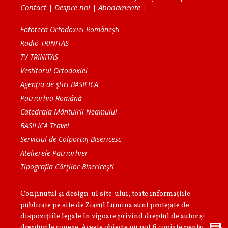
Contact
|
Despre noi
|
Abonamente
|
Fototeca Ortodoxiei Românești
Radio TRINITAS
TV TRINITAS
Vestitorul Ortodoxiei
Agenţia de ştiri BASILICA
Patriarhia Română
Catedrala Mântuirii Neamului
BASILICA Travel
Serviciul de Colportaj Bisericesc
Atelierele Patriarhiei
Tipografia Cărţilor Bisericeşti
Conținutul și design-ul site-ului, toate informaţiile
publicate pe site de Ziarul Lumina sunt protejate de
dispoziţiile legale în vigoare privind dreptul de autor şi
drepturile conexe. Aceste obiecte nu pot fi copiate pentru