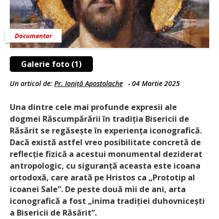
Documentar
Galerie foto (1)
Un articol de:
Pr. Ioniță Apostolache
-
04 Martie 2025
Una dintre cele mai profunde expresii ale
dogmei Răscumpărării în tradiția Bisericii de
Răsărit se regăsește în experiența iconografică.
Dacă există astfel vreo posibilitate concretă de
reflecție fizică a acestui monumental deziderat
antropologic, cu siguranță aceasta este icoana
ortodoxă, care arată pe Hristos ca „Prototip al
icoanei Sale”. De peste două mii de ani, arta
iconografică a fost „inima tradiției duhovnicești
a Bisericii de Răsărit”.