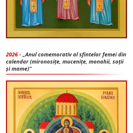
2026 -
„Anul comemorativ al sfintelor femei din
calendar (mironosițe, mu­cenițe, monahii, soții
și mame)”