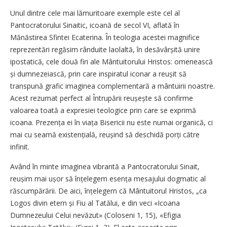
Unul dintre cele mai lămuritoare exemple este cel al
Pantocratorului Sinaitic, icoană de secol VI, aflată în
Mănăstirea Sfintei Ecaterina. În teologia acestei magnifice
reprezentări regăsim rânduite laolaltă, în desăvârșită unire
ipostatică, cele două firi ale Mântuitorului Hristos: omenească
și dumnezeiască, prin care inspiratul iconar a reușit să
transpună grafic imaginea complementară a mântuirii noastre.
Acest rezumat perfect al Întrupării reușește să confirme
valoarea toată a expresiei teologice prin care se exprimă
icoana. Prezența ei în viața Bisericii nu este numai organică, ci
mai cu seamă existențială, reușind să deschidă porți către
infinit.
Având în minte imaginea vibrantă a Pantocratorului Sinait,
reușim mai ușor să înțelegem esența mesajului dogmatic al
răscumpărării. De aici, înțelegem că Mântuitorul Hristos, „ca
Logos divin etern și Fiu al Tatălui, e din veci «Icoana
Dumnezeului Celui nevăzut» (Coloseni 1, 15), «Efigia