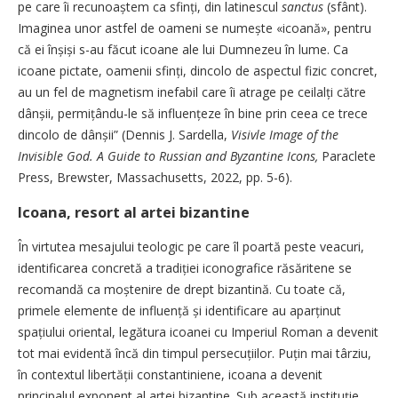
pe care îi recunoaștem ca sfinți, din latinescul
sanctus
(sfânt).
Imaginea unor astfel de oameni se numește «icoană», pentru
că ei înșiși s-au făcut icoane ale lui Dumnezeu în lume. Ca
icoane pictate, oamenii sfinți, dincolo de aspectul fizic concret,
au un fel de magnetism inefabil care îi atrage pe ceilalți către
dânșii, permițându-le să in­fluențeze în bine prin ceea ce trece
dincolo de dânșii” (Dennis J. Sardella,
Visivle Image of the
Invisible God. A Guide to Russian and Byzantine Icons,
Paraclete
Press, Brewster, Massachusetts, 2022, pp. 5-6).
Icoana, resort al artei bizantine
În virtutea mesajului teologic pe care îl poartă peste veacuri,
identificarea concretă a tradiției iconografice răsăritene se
recomandă ca moștenire de drept bizantină. Cu toate că,
primele elemente de influență și identificare au aparținut
spațiului oriental, legătura icoanei cu Imperiul Roman a devenit
tot mai evidentă încă din timpul persecuțiilor. Puțin mai târziu,
în contextul libertății constantiniene, icoana a devenit
principalul exponent al artei bizantine. Sub această instituție