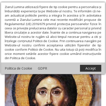
Ziarul Lumina utilizează fişiere de tip cookie pentru a personaliza și
îmbunătăți experiența ta pe Website-ul nostru. Te informăm că ne-
am actualizat politicile pentru a integra în acestea și în activitatea
curentă a Ziarului Lumina cele mai recente modificări propuse de
Regulamentul (UE) 2016/679 privind protecția persoanelor fizice în
ceea ce privește prelucrarea datelor cu caracter personal și privind
libera circulație a acestor date. Înainte de a continua navigarea pe
Website-ul nostru te rugăm să aloci timpul necesar pentru a citi și
Ziarul Lumina
›
Actualitate religioasă
›
Documentar
›
Chipul
înțelege conținutul Politicii de Cookie. Prin continuarea navigării pe
iconic restaurat, sensuri teologice
Website-ul nostru confirmi acceptarea utilizării fişierelor de tip
cookie conform Politicii de Cookie. Nu uita totuși că poți modifica în
Chipul iconic restaurat, sensuri teologice
orice moment setările acestor fişiere cookie urmând instrucțiunile
din Politica de Cookie.
Politica de Cookie
GDPR
Accept