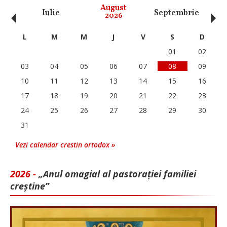
‹
›
August
Iulie
Septembrie
O
2026
L
M
M
J
V
S
D
01
02
03
04
05
06
07
08
09
10
11
12
13
14
15
16
17
18
19
20
21
22
23
24
25
26
27
28
29
30
31
Vezi calendar crestin ortodox »
2026 -
„Anul omagial al pastorației familiei
creștine”