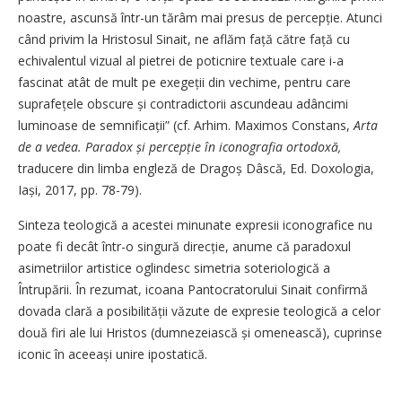
noastre, ascunsă într-un tărâm mai presus de percepție. Atunci
când privim la Hristosul Sinait, ne aflăm față către față cu
echivalentul vizual al pietrei de poticnire textuale care i-a
fascinat atât de mult pe exegeții din vechime, pentru care
suprafețele obscure și contradictorii ascundeau adâncimi
luminoase de semnificații” (cf. Arhim. Maximos Constans,
Arta
de a vedea. Paradox și percepție în iconografia ortodoxă,
traducere din limba engleză de Dragoș Dâscă, Ed. Doxologia,
Iași, 2017, pp. 78-79).
Sinteza teologică a acestei minunate expresii iconografice nu
poate fi decât într-o singură direcție, anume că paradoxul
asimetriilor artistice oglindesc simetria soteriologică a
Întrupării. În rezumat, icoana Pantocratorului Sinait confirmă
dovada clară a posibilității văzute de expresie teologică a celor
două firi ale lui Hristos (dumnezeiască și omenească), cuprinse
iconic în aceeași unire ipostatică.