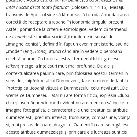
întâi născut decât toată făptura
” (Coloseni 1, 14-15). Mesajul
transmis de Apostol vine să lămurească totodată modalitatea
corectă de receptare a icoanei în iconomia timpului prezent.
Astfel, pornind de la criteriile etimologice, vedem că termenul
de
icoană
este familiar societății moderne în sensul de
„imagine iconică”, definind în fapt un eveniment istoric, sau de
„model” (eng.,
icons
), atunci când are în vedere o persoană
celebră anume. Cu toate acestea, termenul biblic grecesc
(
eikon
) merge la înțelesuri mult mai profunde. De aici și
contextualizarea paulină care, prin folosirea acestui termen în
sens de „chip/eikon al lui Dumnezeu”, face trimitere de fapt la
Prototip ca „icoană văzută a Dumnezeului celui nevăzut”. „De
vreme ce Dumnezeu Tatăl nu are formă fizică, expresia «după
chip și asemănare» în mod evident nu are menirea să indice o
imagine fotografică, ci caracteristicile unei creaturi cu atribute
dumnezeiești, precum: intelect, frumusețe, compasiune, voință
și, mai presus de toate, dragoste. Oamenii în care se regăsesc
aceste atribute dumnezeiești și prin care ele lucrează sunt cei