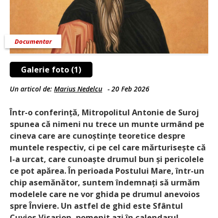
Documentar
Galerie foto (1)
Un articol de:
Marius Nedelcu
-
20 Feb 2026
Într-o conferință, Mitropolitul Antonie de Suroj
spunea că nimeni nu trece un munte urmând pe
cineva care are cunoștințe teoretice despre
muntele respectiv, ci pe cel care mărturisește că
l-a urcat, care cunoaște drumul bun și pericolele
ce pot apărea. În perioada Postului Mare, într-un
chip asemănător, suntem îndemnați să urmăm
modelele care ne vor ghida pe drumul anevoios
spre Înviere. Un astfel de ghid este Sfântul
Cuvios Visarion, pomenit azi în calendarul