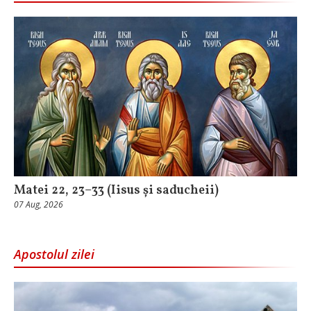
Matei 22, 23–33 (Iisus și saducheii)
07 Aug, 2026
Apostolul zilei