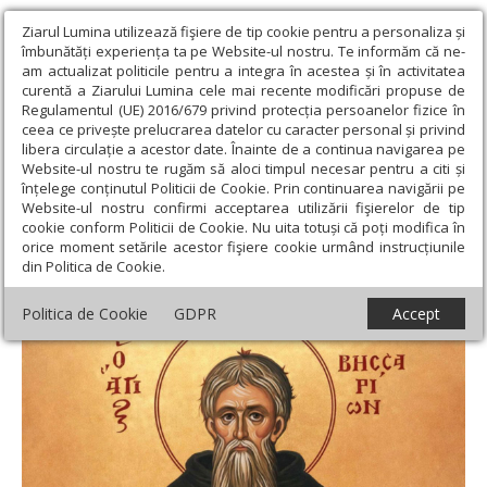
Ziarul Lumina utilizează fişiere de tip cookie pentru a personaliza și
îmbunătăți experiența ta pe Website-ul nostru. Te informăm că ne-
am actualizat politicile pentru a integra în acestea și în activitatea
curentă a Ziarului Lumina cele mai recente modificări propuse de
Regulamentul (UE) 2016/679 privind protecția persoanelor fizice în
ceea ce privește prelucrarea datelor cu caracter personal și privind
libera circulație a acestor date. Înainte de a continua navigarea pe
Website-ul nostru te rugăm să aloci timpul necesar pentru a citi și
Ziarul Lumina
›
Actualitate religioasă
›
Documentar
›
Cuviosul
înțelege conținutul Politicii de Cookie. Prin continuarea navigării pe
Visarion, remarcabil părinte duhovnicesc
Website-ul nostru confirmi acceptarea utilizării fişierelor de tip
cookie conform Politicii de Cookie. Nu uita totuși că poți modifica în
Cuviosul Visarion, remarcabil părinte
orice moment setările acestor fişiere cookie urmând instrucțiunile
din Politica de Cookie.
duhovnicesc
Politica de Cookie
GDPR
Accept