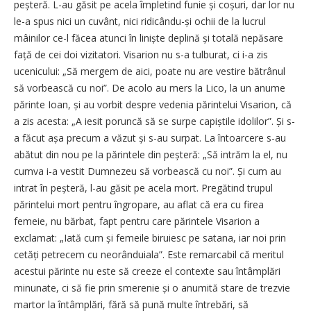
peșteră. L-au găsit pe acela împletind funie și coșuri, dar lor nu
le-a spus nici un cuvânt, nici ridicându-și ochii de la lucrul
mâinilor ce-l făcea atunci în liniște deplină și totală nepăsare
față de cei doi vizitatori. Visarion nu s-a tulburat, ci i-a zis
ucenicului: „Să mergem de aici, poate nu are vestire bătrânul
să vorbească cu noi”. De acolo au mers la Lico, la un anume
părinte Ioan, și au vorbit despre vedenia părintelui Visarion, că
a zis acesta: „A iesit poruncă să se surpe capiștile idolilor”. Și s-
a făcut așa precum a văzut și s-au surpat. La întoarcere s-au
abătut din nou pe la părintele din peșteră: „Să intrăm la el, nu
cumva i-a vestit Dumnezeu să vorbească cu noi”. Și cum au
intrat în peșteră, l-au găsit pe acela mort. Pregătind trupul
părintelui mort pentru îngropare, au aflat că era cu firea
femeie, nu bărbat, fapt pentru care părintele Visarion a
exclamat: „Iată cum și femeile biruiesc pe satana, iar noi prin
cetăți petrecem cu neorânduiala”. Este remarcabil că meritul
acestui părinte nu este să creeze el contexte sau întâmplări
minunate, ci să fie prin smerenie și o anumită stare de trezvie
martor la întâmplări, fără să pună multe întrebări, să