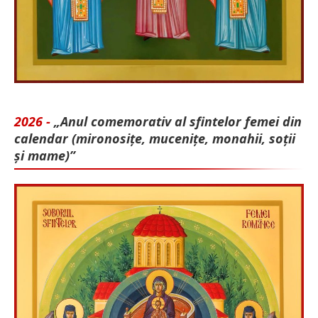
2026 -
„Anul comemorativ al sfintelor femei din
calendar (mironosițe, mu­cenițe, monahii, soții
și mame)”