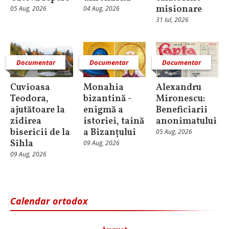
misionare
05 Aug, 2026
04 Aug, 2026
31 Iul, 2026
Documentar
Documentar
Documentar
Cuvioasa
Monahia
Alexandru
Teodora,
bizantină -
Mironescu:
ajutătoare la
enigmă a
Beneficiarii
zidirea
istoriei, taină
anonimatului
bisericii de la
a Bizanțului
05 Aug, 2026
Sihla
09 Aug, 2026
09 Aug, 2026
Calendar ortodox