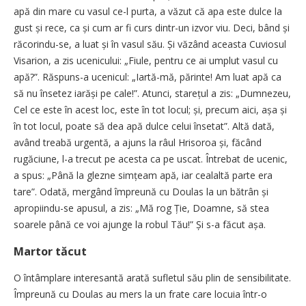
apă din mare cu vasul ce-l purta, a văzut că apa este dulce la
gust și rece, ca și cum ar fi curs dintr-un izvor viu. Deci, bând și
răcorindu-se, a luat și în vasul său. Și văzând aceasta Cuviosul
Visarion, a zis ucenicului: „Fiule, pentru ce ai umplut vasul cu
apă?”. Răspuns-a ucenicul: „Iartă-mă, părinte! Am luat apă ca
să nu însetez iarăși pe cale!”. Atunci, starețul a zis: „Dumnezeu,
Cel ce este în acest loc, este în tot locul; și, precum aici, așa și
în tot locul, poate să dea apă dulce celui însetat”. Altă dată,
având treabă urgentă, a ajuns la râul Hrisoroa și, făcând
rugăciune, l-a trecut pe acesta ca pe uscat. Întrebat de ucenic,
a spus: „Până la glezne simțeam apă, iar cealaltă parte era
tare”. Odată, mergând împreună cu Doulas la un bătrân și
apropiindu-se apusul, a zis: „Mă rog Ție, Doamne, să stea
soarele până ce voi ajunge la robul Tău!” Și s-a făcut așa.
Martor tăcut
O întâmplare interesantă arată sufletul său plin de sensibilitate.
Împreună cu Doulas au mers la un frate care locuia într-o