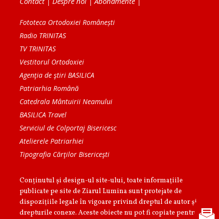
Contact
|
Despre noi
|
Abonamente
|
Fototeca Ortodoxiei Românești
Radio TRINITAS
TV TRINITAS
Vestitorul Ortodoxiei
Agenţia de ştiri BASILICA
Patriarhia Română
Catedrala Mântuirii Neamului
BASILICA Travel
Serviciul de Colportaj Bisericesc
Atelierele Patriarhiei
Tipografia Cărţilor Bisericeşti
Conținutul și design-ul site-ului, toate informaţiile
publicate pe site de Ziarul Lumina sunt protejate de
dispoziţiile legale în vigoare privind dreptul de autor şi
drepturile conexe. Aceste obiecte nu pot fi copiate pentru