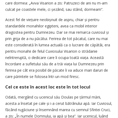
care dormea: „Avva Visarion a zis: Patruzeci de ani nu m-am
culcat pe coastele mele, ci șezând, sau stând, dormeam”.
Acest fel de viețuire neobișnuit de aspru, chiar și pentru
standardele monahilor egipteni, avea ca mobil interior
dragostea pentru Dumnezeu. Dar se mai remarca cuviosul și
prin grija de a nu păcătui. Ferirea de tot păcatul, care nu mai
este considerată în lumea actuală ca o lucrare de căpătâi, era
pentru monahii de felul Cuviosului Visarion o strădanie
neîntreruptă, o dedicare care îi ocupa toată viața. Această
încordare a sufletului său de a trăi viața lui Dumnezeu prin
ferirea pe cât era posibil de păcate îi va aduce mari daruri de
care părintele se folosea într-un mod firesc.
Cel ce este în acest loc este în tot locul
Odată, mergând cu ucenicul său Doulas pe țărmul mării,
acesta a însetat pe cale și i-a cerut bătrânului apă. Iar Cuviosul,
făcând rugăciune și însemnând marea cu semnul Sfintei Cruci,
a zis: „În numele Domnului, ia apă și bea”. Iar ucenicul, luând