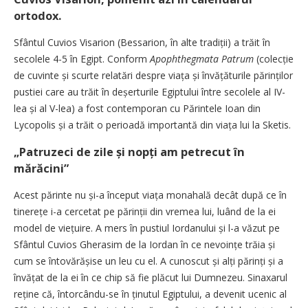
ortodox.
Sfântul Cuvios Visarion (Bessarion, în alte tradiții) a trăit în
secolele 4-5 în Egipt. Conform
Apophthegmata ­Patrum
(colecție
de cuvinte și scurte relatări despre viața și învățăturile părinților
pustiei care au trăit în deșerturile Egiptului între secolele al IV-
lea și al V-lea) a fost contemporan cu Părintele Ioan din
Lycopolis și a trăit o perioadă importantă din viața lui la Sketis.
„Patruzeci de zile și nopți am petrecut în
mărăcini”
Acest părinte nu și-a început viața monahală decât după ce în
tinerețe i-a cercetat pe părinții din vremea lui, luând de la ei
model de viețuire. A mers în pustiul Iordanului și l-a văzut pe
Sfântul Cuvios Gherasim de la Iordan în ce nevoințe trăia și
cum se întovărășise un leu cu el. A cunoscut și alți părinți și a
învățat de la ei în ce chip să fie plăcut lui Dumnezeu. Sinaxarul
reține că, întorcându-se în ținutul Egiptului, a devenit ucenic al