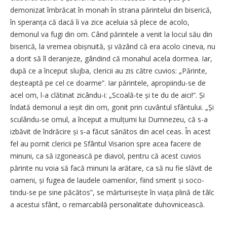
demonizat îmbrăcat în monah în strana părintelui din biserică,
în speranța că dacă îi va zice aceluia să plece de acolo,
demonul va fugi din om. Când părintele a venit la locul său din
biserică, la vremea obișnuită, și văzând că era acolo cineva, nu
a dorit să îl deranjeze, gândind că monahul acela dormea. Iar,
după ce a început slujba, clericii au zis către cuvios: „Părinte,
deșteaptă pe cel ce doarme”. Iar părintele, apropiindu-se de
acel om, l-a clătinat zicându-i: „Scoală-te și te du de aici!”. Și
îndată demonul a ieșit din om, gonit prin cuvântul sfântului. „Și
sculându-se omul, a început a mulțumi lui Dumnezeu, că s-a
izbăvit de îndrăcire și s-a făcut sănătos din acel ceas. În acest
fel au pornit clericii pe Sfântul Visarion spre acea facere de
minuni, ca să izgonească pe diavol, pentru că acest cuvios
părinte nu voia să facă minuni la arătare, ca să nu fie slăvit de
oameni, și fugea de laudele oamenilor, fiind smerit și soco­
tindu-se pe sine păcătos”, se mărturisește în viața plină de tâlc
a acestui sfânt, o remarcabilă personalitate duhovnicească.