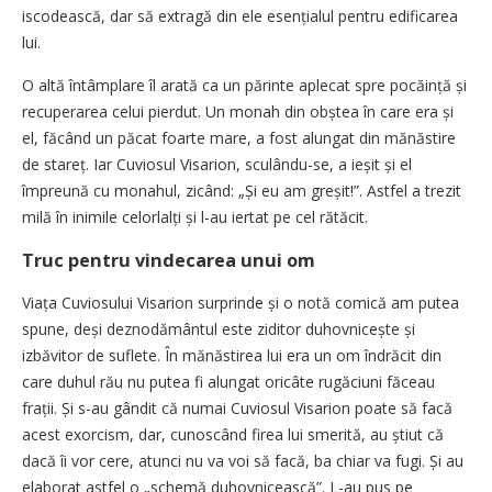
iscodească, dar să extragă din ele esențialul pentru edificarea
lui.
O altă întâmplare îl arată ca un părinte aplecat spre pocăință și
recuperarea celui pierdut. Un monah din obștea în care era și
el, făcând un păcat foarte mare, a fost alungat din mănăstire
de stareț. Iar Cuviosul Visarion, sculându-se, a ieșit și el
împreună cu monahul, zicând: „Și eu am greșit!”. Astfel a trezit
milă în inimile celorlalți și l-au iertat pe cel rătăcit.
Truc pentru vindecarea unui om
Viața Cuviosului Visarion surprinde și o notă comică am putea
spune, deși deznodământul este ziditor duhovnicește și
izbăvitor de suflete. În mănăstirea lui era un om îndrăcit din
care duhul rău nu putea fi alungat oricâte rugăciuni făceau
frații. Și s-au gândit că numai Cuviosul Visarion poate să facă
acest exorcism, dar, cunoscând firea lui smerită, au știut că
dacă îi vor cere, atunci nu va voi să facă, ba chiar va fugi. Și au
elaborat astfel o „schemă duhovnicească”. L-au pus pe