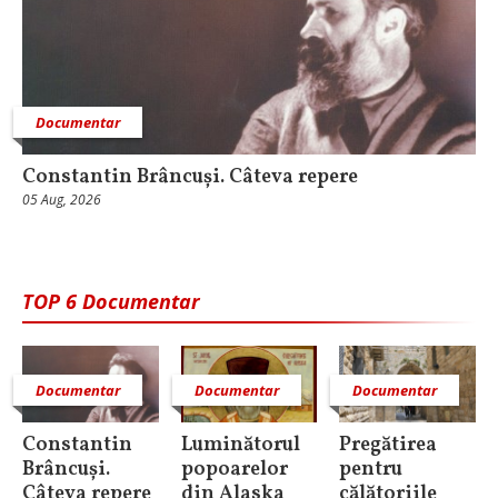
Documentar
Constantin Brâncuși. Câteva repere
05 Aug, 2026
TOP 6 Documentar
Documentar
Documentar
Documentar
Constantin
Luminătorul
Pregătirea
Brâncuși.
popoarelor
pentru
Câteva repere
din Alaska
călătoriile