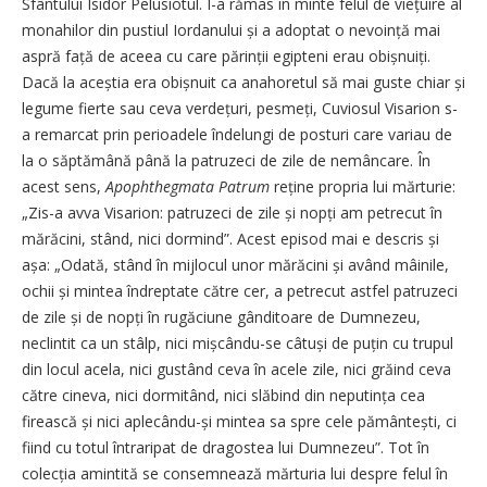
Sfântului Isidor Pelusiotul. I-a rămas în minte felul de viețuire al
monahilor din pustiul Iordanului și a adoptat o nevoință mai
aspră față de aceea cu care părinții egipteni erau obișnuiți.
Dacă la aceștia era obișnuit ca anahoretul să mai guste chiar și
legume fierte sau ceva verdețuri, pesmeți, Cuviosul Visarion s-
a remarcat prin perioadele îndelungi de posturi care variau de
la o săptămână până la patruzeci de zile de nemâncare. În
acest sens,
Apophthegmata Patrum
reține propria lui mărturie:
„Zis-a avva Visarion: patruzeci de zile și nopți am petrecut în
mărăcini, stând, nici dormind”. Acest episod mai e descris și
așa: „Odată, stând în mijlocul unor mărăcini și având mâinile,
ochii și mintea îndreptate către cer, a petrecut astfel patruzeci
de zile și de nopți în rugăciune gânditoare de Dumnezeu,
neclintit ca un stâlp, nici mișcându-se câtuși de puțin cu trupul
din locul acela, nici gustând ceva în acele zile, nici grăind ceva
către cineva, nici dormitând, nici slăbind din neputința cea
firească și nici aplecându-și mintea sa spre cele pământești, ci
fiind cu totul întraripat de dragostea lui Dumnezeu”. Tot în
colecția amintită se consemnează mărturia lui despre felul în