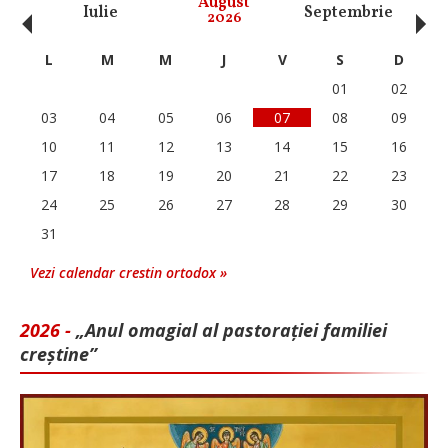
‹
›
August
Iulie
Septembrie
O
2026
L
M
M
J
V
S
D
01
02
03
04
05
06
07
08
09
10
11
12
13
14
15
16
17
18
19
20
21
22
23
24
25
26
27
28
29
30
31
Vezi calendar crestin ortodox »
2026 -
„Anul omagial al pastorației familiei
creștine”