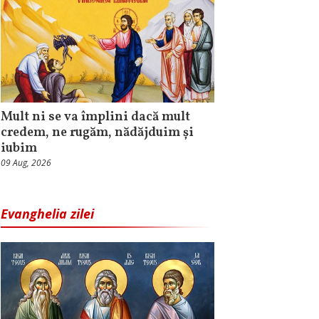
Mult ni se va împlini dacă mult
credem, ne rugăm, nădăjduim și
iubim
09 Aug, 2026
Evanghelia zilei