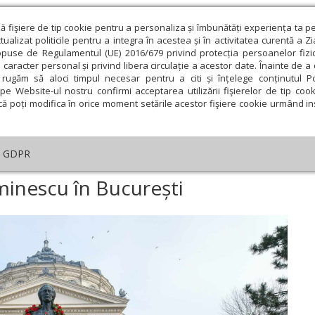
ză fişiere de tip cookie pentru a personaliza și îmbunătăți experiența ta p
alizat politicile pentru a integra în acestea și în activitatea curentă a Z
opuse de Regulamentul (UE) 2016/679 privind protecția persoanelor fizi
 caracter personal și privind libera circulație a acestor date. Înainte de 
eologie și spiritualitate
Educaţie și Cultură
Societate
rugăm să aloci timpul necesar pentru a citi și înțelege conținutul Pol
pe Website-ul nostru confirmi acceptarea utilizării fişierelor de tip cook
că poți modifica în orice moment setările acestor fişiere cookie urmând ins
An omagial
Comunicate de presă
Documentar
GDPR
tar
›
Pe urmele pașilor lui Eminescu în București
minescu în București
ie
Februarie
Martie
Aprilie
Mai
Iunie