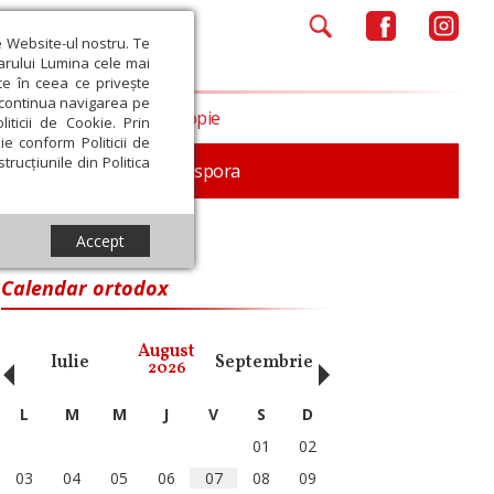
e Website-ul nostru. Te
iarului Lumina cele mai
ce în ceea ce privește
a continua navigarea pe
Opinii
Filantropie
iticii de Cookie. Prin
ie conform Politicii de
trucțiunile din Politica
In memoriam
Diaspora
Accept
Calendar ortodox
‹
›
August
Iulie
Septembrie
Octombrie
Noiembri
2026
L
M
M
J
V
S
D
01
02
03
04
05
06
07
08
09