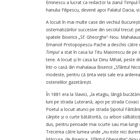
Eminescu a lucrat ca redactor la ziarul Timpul î
hanului Filipescu, devenit apoi Palatul Dacia, viz
A locuit în mai multe case din vechiul București
sistematizărilor succesive din secolul trecut: pe
spatele Bisericii „Sf. Gheorghe”-Nou. Mahalaua
Emanoil Protopopescu-Pache a deschis către es
Timpul
a stat în casa lui Titu Maiorescu de pe 
tene. A locuit și în casa lui Dinu Mihail, peste 
într-o casă din mahalaua Bisericii „Sfântul Nico
modeste, pentru că ținta vieții sale era arderea 
ostenelilor gazetărești.
În 1881 era la Slavici, „la etagiu, lângă bucătăr
luni pe strada Luterană, apoi pe strada Covaci
Poetul a locuit atunci pe strada Șipotul Fântâni
cârpite și o curte bătătorită, cu arbori sălbătici
dus, pentru perioade mai scurte sau mai lungi d
Trecerea către lumea unde „nu este nici durere,
Mărcuța, de Biserica „Sfântul Gheorghe”-Nou și