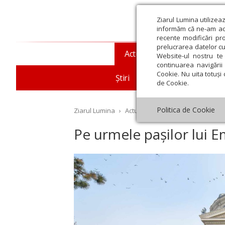
Ziarul Lumina utilizea
informăm că ne-am actu
recente modificări pr
prelucrarea datelor cu
Actualitate religioasă
T
Website-ul nostru te 
continuarea navigării 
Cookie. Nu uita totuși 
Știri
Mesaje și cuvântări
de Cookie.
Politica de Cookie
Ziarul Lumina
›
Actualitate religioasă
›
Documen
Pe urmele pașilor lui E
st
Septembrie
Octombrie
Noiembrie
Decembrie
Ianuar