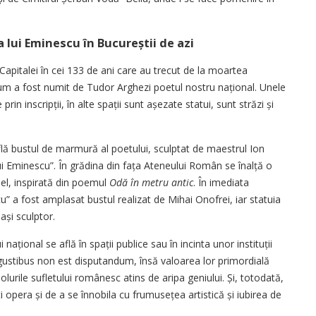
ui Eminescu în Bucureștii de azi
Capitalei în cei 133 de ani care au trecut de la moartea
cum a fost numit de Tudor Arghezi poetul nostru național. Unele
in inscripții, în alte spații sunt așezate statui, sunt străzi și
află bustul de marmură al poetului, sculptat de maestrul Ion
lui Eminescu”. În grădina din fața Ateneului Român se înalță o
el, inspirată din poemul
Odă în metru antic
. În imediata
” a fost amplasat bustul realizat de Mihai Onofrei, iar statuia
ași sculptor.
 național se află în spații publice sau în incinta unor instituții
de gustibus non est disputandum, însă valoarea lor primordială
lurile sufletului românesc atins de aripa geniului. Și, totodată,
iti opera și de a se înnobila cu frumusețea artistică și iubirea de