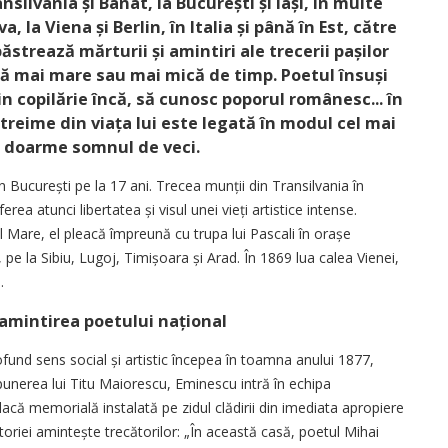
nsilvania și Banat, la București și Iași, în multe
, la Viena și Berlin, în Italia și până în Est, către
trează mărturii și amintiri ale trecerii pașilor
dă mai mare sau mai mică de timp. Poetul însuși
n copilărie încă, să cunosc poporul românesc... în
 treime din viața lui este legată în modul cel mai
i doarme somnul de veci.
București pe la 17 ani. Trecea munții din Transilvania în
rea atunci libertatea și visul unei vieți artistice intense.
ul Mare, el pleacă împreună cu trupa lui Pascali în orașe
pe la Sibiu, Lugoj, Timișoara și Arad. În 1869 lua calea Vienei,
.
 amintirea poetului național
fund sens social și artistic începea în toamna anului 1877,
propunerea lui Titu Maiorescu, Eminescu intră în echipa
placă memorială instalată pe zidul clădirii din imediata apropiere
ctoriei amintește trecătorilor: „În această casă, poetul Mihai