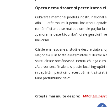
Opera nemuritoare și perenitatea ei 
Cultivarea memoriei poetului nostru național e
afla. Cu atât mai mult pentru locuitorii Capital
române” și unde se mai aud urmele pașilor lui s
„panorama deșertăciunilor”, ci ale geniului înveș
universal.
Cărțile eminesciene și studiile despre viața și
Națională și în toate așezămintele culturale ale ț
spiritualitate românească. Pentru că, așa cum
„Ape vor seca în albie, și peste locul îngropării
în depărtări, până când acest pământ să-și strân
tăria parfumurilor sale”.
Citeşte mai multe despre:
Mihai Eminesc