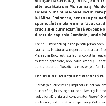
Botoșani la Cernăuți, în orașe din Tra
alte localități din Muntenia și Moldova
Odesa. Sunt numeroase locuri care păs
lui Mihai Eminescu, pentru o perioa
spune: „Întâmplarea m-a făcut ca, di
cruciș și-n curmeziș”. Însă aproape o
direct de capitala României, unde îș
Tânărul Eminescu ajungea pentru prima oară în 
Muntenia, în căutarea trupei de teatru care îi ofe
Pribeag în București, sufleor și copist la Teatr
muntene apropiate, apoi către Ardeal și Banat, 
pentru studii de filosofie, la insistențele familiei
Locuri din Bucureștii de altădată cu
Dar viața bucureșteană implicată în cel mai pro
atunci când, la invitația lui Ioan Slavici și la 
redacțională a ziarului conservator
Timpul
. O 
a intersecției dintre strada Lipscani și Calea Vi