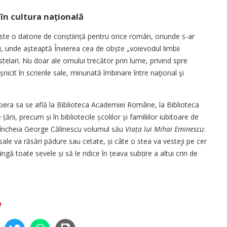
în cultura națională
ste o datorie de conștiință pentru orice român, oriunde s-ar
ei, unde așteaptă Învierea cea de obște „voievodul limbii
telari. Nu doar ale omului trecător prin lume, privind spre
­nicit în scrierile sale, minunată îmbinare între naţional şi
 opera sa se află la Biblioteca Academiei Române, la Biblioteca
ării, precum și în bibliotecile școlilor și familiilor iubitoare de
 încheia George Călinescu volumul său
Viața lui Mihai Eminescu
:
 sale va răsări pădure sau cetate, și câte o stea va vesteji pe cer
gă toate sevele și să le ridice în țeava subțire a altui crin de
u