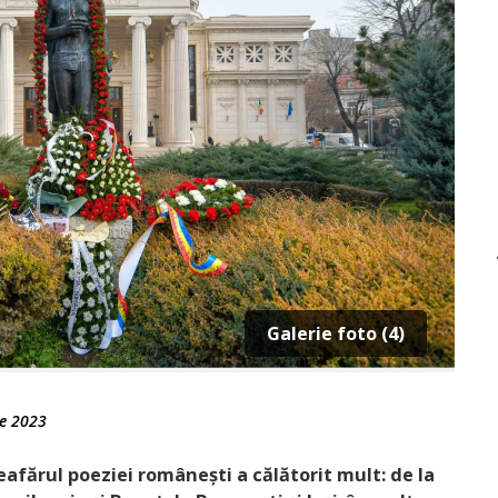
Galerie foto (4)
ie 2023
afărul poeziei românești a călătorit mult: de la