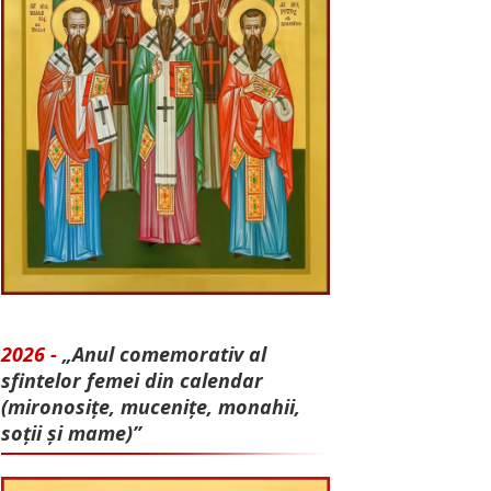
2026 -
„Anul comemorativ al
sfintelor femei din calendar
(mironosițe, mu­cenițe, monahii,
soții și mame)”