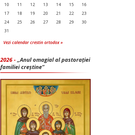
10
11
12
13
14
15
16
17
18
19
20
21
22
23
24
25
26
27
28
29
30
31
Vezi calendar crestin ortodox »
2026 -
„Anul omagial al pastorației
familiei creștine”