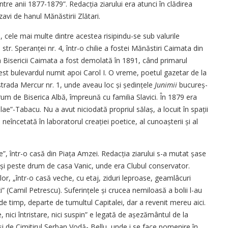
ntre anii 1877-1879”. Redacția ziarului era atunci în clădirea
avi de hanul Mă­năstirii Zlătari.
, cele mai multe dintre acestea risipindu-se sub valurile
 str. Speranței nr. 4, într-o chilie a fostei Mănăstiri Caimata din
 Bisericii Caimata a fost demolată în 1891, când primarul
t bulevardul numit apoi Carol I. O vreme, poetul gazetar de la
strada Mercur nr. 1, unde aveau loc și ședințele
Junimii
bucu­reș­
drum de Biserica Albă, împreună cu familia Slavici. În 1879 era
lae”-Tabacu. Nu a avut niciodată propriul sălaș, a locuit în spații
neîncetată în laboratorul creației poetice, al cunoașterii și al
ie”, într-o casă din Piața Amzei. Redacția ziarului s-a mutat șase
 și peste drum de casa Vanic, unde era Clubul conservator.
lor, „într-o casă veche, cu etaj, ziduri leproase, geamlâcuri
ți” (Camil Petrescu). Suferințele și crucea nemiloasă a bolii l-au
e timp, departe de tumultul Capitalei, dar a revenit mereu aici.
 nici întristare, nici suspin” e legată de așezământul de la
 de Cimitirul Șerban Vodă- Bellu, unde i se face pomenire în