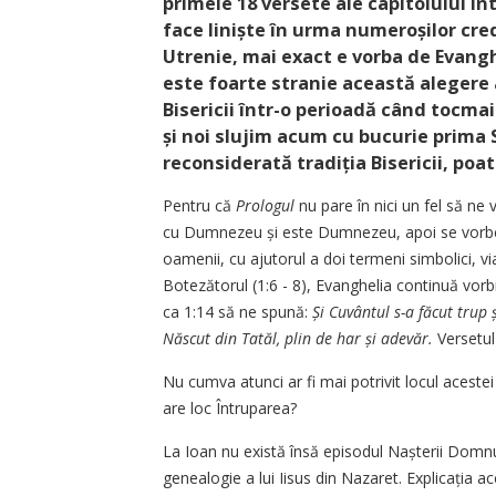
primele 18 versete ale capitolului înt
face liniște în urma numeroșilor credi
Utrenie, mai exact e vorba de ­Evangh
este foarte stranie această alegere a
Bisericii într-o perioadă când tocmai
și noi slujim acum cu bucurie prima 
reconsiderată tradiția Bisericii, p
Pentru că
Prologul
nu pare în nici un fel să ne
cu Dumnezeu și este Dumnezeu, apoi se vorbeșt
oamenii, cu ajutorul a doi termeni simbolici, vi
Botezătorul (1:6 - 8), Evanghelia continuă vorb
ca 1:14 să ne spună:
Și Cuvântul s-a făcut trup 
Născut din Tatăl, plin de har și adevăr.
Versetul 
Nu cumva atunci ar fi mai potrivit locul aceste
are loc Întruparea?
La Ioan nu există însă episodul Nașterii Domnul
genealogie a lui Iisus din Nazaret. Expli­cația a