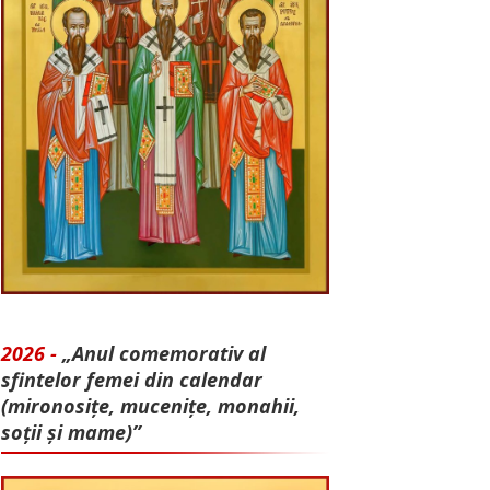
2026 -
„Anul comemorativ al
sfintelor femei din calendar
(mironosițe, mu­cenițe, monahii,
soții și mame)”