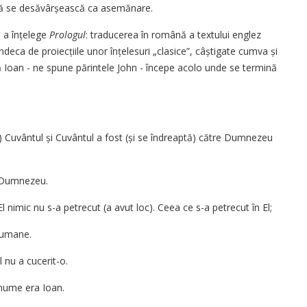
e să se desăvârșească ca asemănare.
 a înțelege
Prologul
: traducerea în română a textului englez
ndeca de proiecțiile unor în­țelesuri „clasice”, câștigate cumva și
pă Ioan - ne spune părintele John - începe acolo unde se termină
at) Cuvântul și Cuvântul a fost (și se îndreaptă) către Dumnezeu
e Dumnezeu.
El nimic nu s-a petrecut (a avut loc). Ceea ce s-a petrecut în El;
r umane.
l nu a cucerit-o.
nume era Ioan.