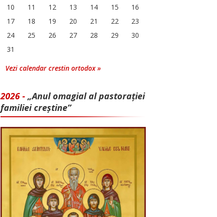
10
11
12
13
14
15
16
17
18
19
20
21
22
23
24
25
26
27
28
29
30
31
Vezi calendar crestin ortodox »
2026 -
„Anul omagial al pastorației
familiei creștine”