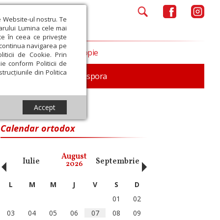
e Website-ul nostru. Te
iarului Lumina cele mai
ce în ceea ce privește
a continua navigarea pe
Opinii
Filantropie
iticii de Cookie. Prin
ie conform Politicii de
trucțiunile din Politica
In memoriam
Diaspora
Accept
Calendar ortodox
‹
›
August
Iulie
Septembrie
Octombrie
Noiembri
2026
L
M
M
J
V
S
D
01
02
03
04
05
06
07
08
09