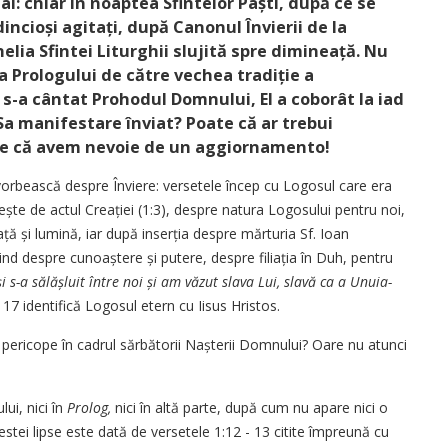
âi: chiar în noaptea Sfintelor Paști, după ce se
ncioși agitați, după Canonul ­Învierii de la
elia Sfintei Liturghii slujită spre dimineață. Nu
 ­Prologului de către vechea tradiție a
 s-a cântat Prohodul Domnului, El a coborât la iad
Sa manifestare înviat? Poate că ar trebui
oate că avem nevoie de un aggiornamento!
 vorbească despre Înviere: versetele încep cu Logosul care era
e de actul Creației (1:3), despre natura Logosului pentru noi,
ață și lumină, iar după inserția despre mărturia Sf. Ioan
ind despre cunoaștere și putere, despre filiația în Duh, pentru
și s-a sălășluit între noi și am văzut slava Lui, slavă ca a Unuia-
17 identifică Logosul etern cu Iisus Hristos.
i pericope în cadrul sărbătorii Nașterii Domnului? Oare nu atunci
ui, nici în
Prolog,
nici în altă parte, după cum nu apare nici o
cestei lipse este dată de versetele 1:12 - 13 citite împreună cu