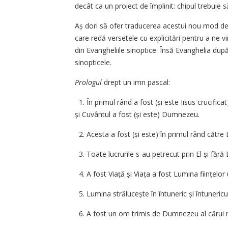
decât ca un proiect de împlinit: chipul trebui
Aș dori să ofer traducerea acestui nou mod de
care redă versetele cu explicitări pentru a ne vi
din Evangheliile sinoptice. Însă Evanghelia du
sinopticele.
Prologul
drept un imn pascal:
1. În primul rând a fost (și este Iisus crucific
și Cuvântul a fost (și este) Dumnezeu.
2. Acesta a fost (și este) în primul rând cătr
3. Toate lucrurile s-au petrecut prin El și fără 
4. A fost Viață și Viața a fost Lumina ființelo
5. Lumina strălucește în întuneric și întunericu
6. A fost un om trimis de Dumnezeu al cărui 