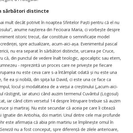
 sărbători distincte
ai mult decât potrivit în noaptea Sfintelor Paști pentru că el nu
osu­lui”, anume nașterea din Fecioara ­Maria, ci vorbește despre
eniment istoric trecut, dar constituie o semni­ficație model
credinței, spre actualizare, acum-aici-așa. Evenimentul pascal
ricii, nu era separat în sărbători ­distincte, urcarea pe Cruce,
u că, din punctul de ve­dere înalt teologic, apocaliptic sau etern,
 Dumnezeu - reprezintă un proces care ne privește pe fiecare
Întruparea nu este ceva care s-a întâmplat odată și nu este una
 fie ea și nobilă, din spița lui David, ci este una ce face ca
pul, locul și modalitatea de a viețui a creș­tinului („acum-aici-
l răstignit, iar atunci când auzim termenul Cuvântul (Logosul)
at, iar când citim versetul 14 despre întrupare trebuie să auzim
uce și martiraj. Nu este secundar că aceia pe care îi citează
i Ignatie din Antiohia, doi martiri. Unul dintre cele mai profunde
Behr este afirmația că abia prin martiriu se împlinește omul în
Geneză
nu a fost conceput, spre diferență de zilele anterioare,