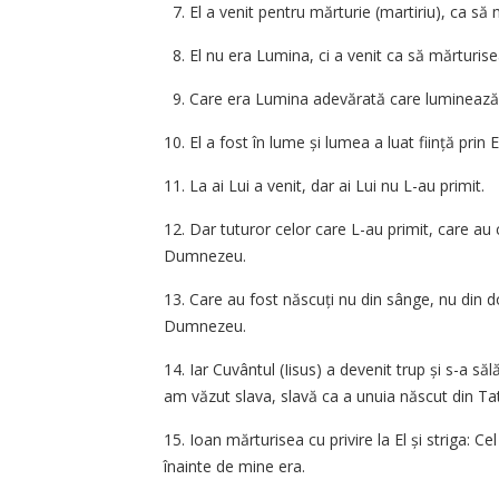
7. El a venit pentru mărturie (martiriu), ca să
8. El nu era Lumina, ci a venit ca să mărturis
9. Care era Lumina adevărată care luminează 
10. El a fost în lume și lumea a luat ființă prin
11. La ai Lui a venit, dar ai Lui nu L-au primit.
12. Dar tuturor celor care L-au primit, care au c
Dumnezeu.
13. Care au fost născuți nu din sânge, nu din dor
Dumnezeu.
14. Iar Cuvântul ­(Iisus) a devenit trup și s-a sălă
am văzut slava, slavă ca a unuia născut din Tat
15. Ioan mărturisea cu privire la El și striga: C
­înainte de mine era.