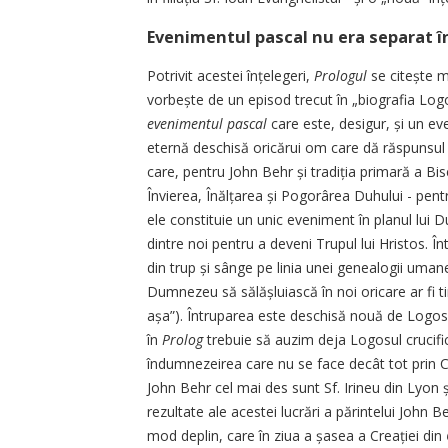
Evenimentul pascal nu era separat în
Potrivit acestei înțelegeri,
Prolo­gul
se citește m
vorbește de un episod trecut în „biografia Log
evenimentul pascal
care este, desi­gur, și un ev
eternă deschisă oricărui om care dă răspunsul 
care, pentru John Behr și tradiția primară a Bise
Învierea, Înălțarea și Pogorârea Duhului - pentr
ele constituie un unic eveniment în planul lui
dintre noi pentru a deveni Trupul lui Hristos. 
din trup și sânge pe linia unei genealogii umane,
Dumnezeu să sălășluiască în noi oricare ar fi tim
așa”). Întruparea este deschisă nouă de Logosu
în
Prolog
trebuie să auzim deja Logosul crucific
îndumnezeirea care nu se face decât tot prin Cr
John Behr cel mai des sunt Sf. Irineu din Lyon ș
rezultate ale acestei lucrări a părintelui John 
mod deplin, care în ziua a șasea a Creației din