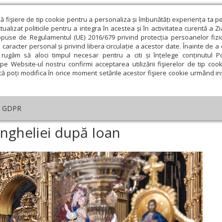
ză fişiere de tip cookie pentru a personaliza și îmbunătăți experiența ta p
alizat politicile pentru a integra în acestea și în activitatea curentă a Z
opuse de Regulamentul (UE) 2016/679 privind protecția persoanelor fizi
 caracter personal și privind libera circulație a acestor date. Înainte de 
eologie și spiritualitate
Educaţie și Cultură
Societate
rugăm să aloci timpul necesar pentru a citi și înțelege conținutul Pol
pe Website-ul nostru confirmi acceptarea utilizării fişierelor de tip cook
că poți modifica în orice moment setările acestor fişiere cookie urmând ins
An omagial
Comunicate de presă
Documentar
GDPR
tar
›
Primele versete ale Evangheliei după Ioan
angheliei după Ioan
ie
Februarie
Martie
Aprilie
Mai
Iunie