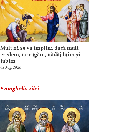
Mult ni se va împlini dacă mult
credem, ne rugăm, nădăjduim și
iubim
09 Aug, 2026
Evanghelia zilei