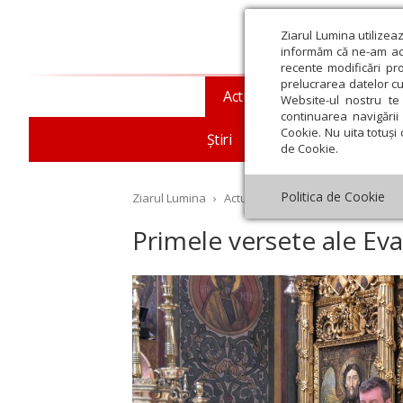
Ziarul Lumina utilizea
informăm că ne-am actu
recente modificări pr
prelucrarea datelor cu
Actualitate religioasă
T
Website-ul nostru te 
continuarea navigării 
Cookie. Nu uita totuși 
Știri
Mesaje și cuvântări
de Cookie.
Politica de Cookie
Ziarul Lumina
›
Actualitate religioasă
›
Documen
Primele versete ale Ev
st
Septembrie
Octombrie
Noiembrie
Decembrie
Ianuar