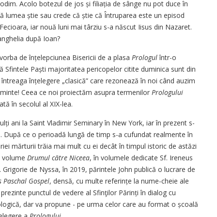
dim. Acolo botezul de jos și filiația de sânge nu pot duce în
ă lumea știe sau crede că știe că Întruparea este un episod
ecioara, iar nouă luni mai târziu s-a născut Iisus din Nazaret.
anghelia după Ioan?
vorba de înțelep­ciunea Bisericii de a plasa
Prologul
într-o
 Sfintele Paști majoritatea pericopelor citite duminica sunt din
 întreaga înțelegere „clasică” care rezonează în noi când auzim
 aminte! Ceea ce noi proiectăm asupra termenilor
Prologului
tă în secolul al XIX-lea.
lți ani la Saint Vladimir Seminary în New York, iar în prezent s-
n. După ce o perioadă lungă de timp s-a cufundat realmente în
riei mărturii trăia mai mult cu ei decât în timpul istoric de astăzi
rei volume
Drumul către Niceea
, în volumele dedicate Sf. Ireneus
. Grigorie de Nyssa, în 2019, părintele John publică o lucrare de
s Paschal Gospel
, densă, cu multe referințe la nume-cheie ale
prezinte punctul de vedere al Sfinţilor Părinți în dialog cu
logică, dar va propune - pe urma celor care au format o școală
nțelegere a
Prologului
.