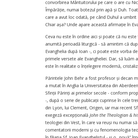
convorbirea Mântuitorului pe care o are cu Nico
Împărăție, numai botezul prin apă și Duh. Toat
care a avut loc odată, pe când Duhul a umbrit F
Chiar așa? Unde apare această afirmație în Ev
Ceva nu este în ordine aici și poate că nu este 
anumită perioadă liturgică - să amintim că după
Evanghelia după Ioan -, ci poate este vorba de
primele versete ale Evangheliei. Dar, să luăm
este în realitate o înțelegere modernă, cristaliza
Părintele John Behr a fost profesor și decan mu
a mutat în Anglia la Universitatea din Aberdee
Sfinții Părinți ai primelor secole - conform prop
-, după o serie de publicații cuprinse în cele t
din Lyon, lui Clement, Origen, iar mai recent Sf
exegeză excepțională
John the Theologian & hi
teologiei din Vest, în care va reuși nu numai să 
comentatorii moderni și cu fenomenologia teo
în filiația Sf. Ioan Evanghelistul - și o „nouă” î