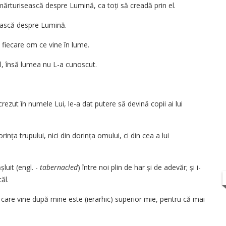
 mărturisească despre Lumină, ca toți să creadă prin el.
ească despre ­Lumină.
fiecare om ce vine în lume.
 El, însă lumea nu L-a cunoscut.
rezut în numele Lui, le-a dat putere să devină copii ai lui
ința trupului, nici din dorința omului, ci din cea a lui
șluit (engl. -
tabernacled
) între noi plin de har și de adevăr; și i-
ăl.
el care vine ­după mine este (ierarhic) superior mie, pentru că mai