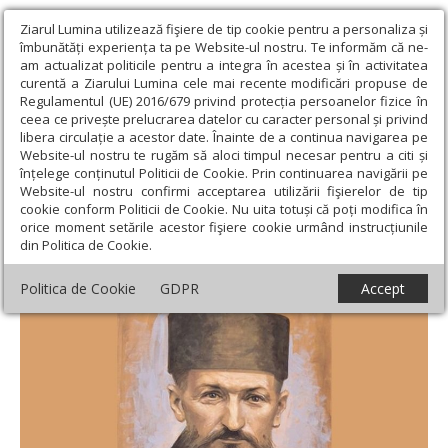
Ziarul Lumina utilizează fişiere de tip cookie pentru a personaliza și
îmbunătăți experiența ta pe Website-ul nostru. Te informăm că ne-
am actualizat politicile pentru a integra în acestea și în activitatea
curentă a Ziarului Lumina cele mai recente modificări propuse de
Regulamentul (UE) 2016/679 privind protecția persoanelor fizice în
ceea ce privește prelucrarea datelor cu caracter personal și privind
libera circulație a acestor date. Înainte de a continua navigarea pe
Website-ul nostru te rugăm să aloci timpul necesar pentru a citi și
Ziarul Lumina
›
Actualitate religioasă
›
In memoriam
›
Cuviosul
înțelege conținutul Politicii de Cookie. Prin continuarea navigării pe
„Taica părintele Mihai”, pildă de smerenie şi ascultare monahală
Website-ul nostru confirmi acceptarea utilizării fişierelor de tip
cookie conform Politicii de Cookie. Nu uita totuși că poți modifica în
Cuviosul „Taica părintele Mihai”, pildă de
orice moment setările acestor fişiere cookie urmând instrucțiunile
din Politica de Cookie.
smerenie şi ascultare monahală
Politica de Cookie
GDPR
Accept