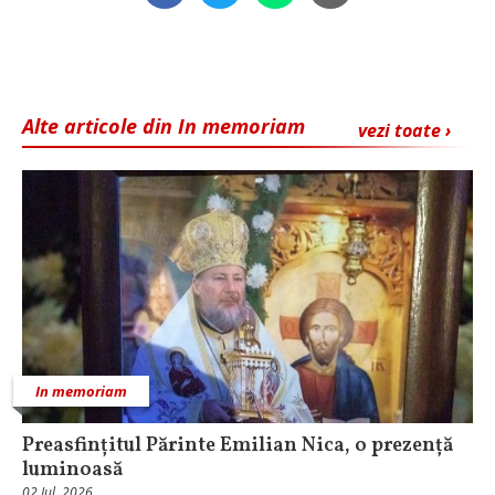
Alte articole din In memoriam
vezi toate ›
In memoriam
Preasfințitul Părinte Emilian Nica, o prezență
luminoasă
02 Iul, 2026