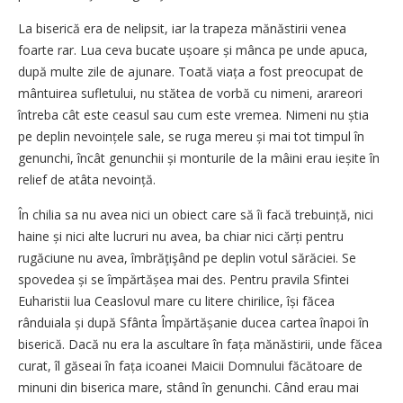
La biserică era de nelipsit, iar la trapeza mănăstirii venea
foarte rar. Lua ceva bucate ușoare și mânca pe unde apuca,
după multe zile de ajunare. Toată viața a fost preocupat de
mântuirea sufletului, nu stătea de vorbă cu nimeni, arareori
întreba cât este ceasul sau cum este vremea. Nimeni nu știa
pe deplin nevoințele sale, se ruga mereu și mai tot timpul în
genunchi, încât genunchii și monturile de la mâini erau ieșite în
relief de atâta nevoință.
În chilia sa nu avea nici un obiect care să îi facă trebuință, nici
haine și nici alte lucruri nu avea, ba chiar nici cărți pentru
rugăciune nu avea, îmbrăţişând pe deplin votul sărăciei. Se
spovedea și se împărtășea mai des. Pentru pravila Sfintei
Euharistii lua Ceaslovul mare cu litere chirilice, își făcea
rânduiala și după Sfânta Împărtășanie ducea cartea înapoi în
biserică. Dacă nu era la ascultare în fața mănăstirii, unde făcea
curat, îl găseai în fața icoanei Maicii Domnului făcătoare de
minuni din biserica mare, stând în genunchi. Când erau mai