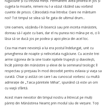
rugăciune și cu trezvia minții. Permanent avea privirea în jos și
cugeta la moarte, nimeni nu l-a văzut râzând sau vorbind
cuvinte de prisos. Câteodată mai întreba: Oare ne mântuim
noi? Tot timpul se silea să fie gata de ultimul drum...
Unii oameni, văzându-l în biserică sau prin incinta mănăstirii,
doreau să-l ajute cu bani, dar el nu punea nici mâna pe ei, ci îi
lăsa să se ducă jos pe podea și apoi pleca din acel loc.
Cea mai mare nevoință a lui era postul îndelungat, unit cu
privegherea de noapte și neîncetata rugăciune. Cu aceste trei
arme izgonea de la sine toate ispitele trupești și diavolești,
încât părinții din mănăstire și elevii de la seminarul teologic îl
respectau şi preţuiau în mod deosebit pentru evlavia şi viaţa sa
curată. Chiar și astăzi cei care l-au cunoscut vorbesc cu multă
admirație de „Taica părintele Mihai”, spunând că este un om
cu viaţă sfântă.
Acest mare nevoitor din timpul nostru a întrecut pe mulți
părinți din Mănăstirea Neamț prin modul său de viețuire. Toți