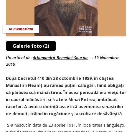
In memoriam
Galerie foto (2)
Un articol de:
Arhimandrit Benedict Sauciuc
-
19 Noiembrie
2019
După Decretul 410 din 28 octombrie 1959, în obştea
Mănăstirii Neamţ au rămas puţini călugări, fiind obligaţi
să părăsească mănăstirea. În acea perioadă era vieţuitor
în cadrul mănăstirii şi fratele Mihai Petrea, îmbrăcat
rasofor. A avut o dorinţă ascetică asemenea sihaştrilor
de demult, trăind în rugăciune şi ascultare desăvârşită.
S-a născut în data de 23 aprilie 1911, în localitatea Hângulești,