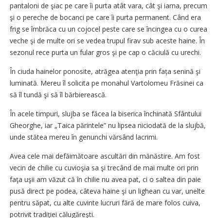
pantaloni de şiac pe care îi purta atât vara, cât şi iarna, precum
şi o pereche de bocanci pe care îi purta permanent. Când era
frig se îmbrăca cu un cojocel peste care se încingea cu o curea
veche şi de multe ori se vedea trupul firav sub aceste haine. În
sezonul rece purta un fular gros şi pe cap o căciulă cu urechi.
În ciuda hainelor ponosite, atrăgea atenţia prin fața senină şi
luminată. Mereu îl solicita pe monahul Vartolomeu Frăsinei ca
să îl tundă şi să îl bărbierească.
În acele timpuri, slujba se făcea la biserica închinată Sfântului
Gheorghe, iar „Taica părintele” nu lipsea niciodată de la slujbă,
unde stătea mereu în genunchi vărsând lacrimi.
Avea cele mai defăimătoare ascultări din mănăstire. Am fost
vecin de chilie cu cuvioşia sa şi trecând de mai multe ori prin
faţa uşii am văzut că în chilie nu avea pat, ci o saltea din paie
pusă direct pe podea, câteva haine şi un lighean cu var, unelte
pentru săpat, cu alte cuvinte lucruri fără de mare folos cuiva,
potrivit tradiţiei călugăreşti.