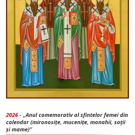
2026 -
„Anul comemorativ al sfintelor femei din
calendar (mironosițe, mu­cenițe, monahii, soții
și mame)”