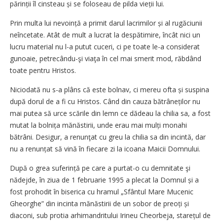
părinții îl cinsteau și se foloseau de pilda vieții lui.
Prin multa lui nevoință a primit darul lacrimilor și al rugăciunii
neîncetate. Atât de mult a lucrat la despătimire, încât nici un
lucru material nu l-a putut cuceri, ci pe toate le-a considerat
gunoaie, petrecându-şi viaţa în cel mai smerit mod, răbdând
toate pentru Hristos.
Niciodată nu s-a plâns că este bolnav, ci mereu ofta și suspina
după dorul de a fi cu Hristos. Când din cauza bătrâneților nu
mai putea să urce scările din lemn ce dădeau la chilia sa, a fost
mutat la bolnița mănăstirii, unde erau mai mulți monahi
bătrâni. Desigur, a renunţat cu greu la chilia sa din incintă, dar
nu a renunțat să vină în fiecare zi la icoana Maicii Domnului.
După o grea suferință pe care a purtat-o cu demnitate şi
nădejde, în ziua de 1 februarie 1995 a plecat la Domnul și a
fost prohodit în biserica cu hramul „Sfântul Mare Mucenic
Gheorghe” din incinta mănăstirii de un sobor de preoți și
diaconi, sub protia arhimandritului Irineu Cheorbeja, starețul de