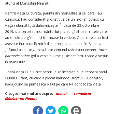
atunci al Mănăstirii Neamț.
Pentru viața lui curată, părinții din mănăstire și cei care l-au
cunoscut l-au considerat şi cinstit ca pe un monah cuvios cu
viaţă îmbunătăţită duhovniceşte. În data de 23 octombrie
2019, s-a cercetat mormântul lui și s-au găsit osemintele care
au o culoare gălbuie și frumoase la vedere. Osemintele au fost
așezate într-o raclă mică din lemn și s-au depus în Biserica
„Sfântul Ioan Bogoslovul” din cimitirul Mănăstirii Neamț.
Taica
părintele Mihai
gol a venit în lume şi smerit întru toate a viețuit
în mănăstire.
Toată viața lui a lucrat pentru a se îmbrăca cu puterea și harul
Duhului Sfânt, cu care a plecat înaintea Dreptului Judecător,
nădăjduind să primească Raiul pe care l-a dorit toată viața.
Citeşte mai multe despre:
monah
-
comunism
-
Mănăstirea Neamţ