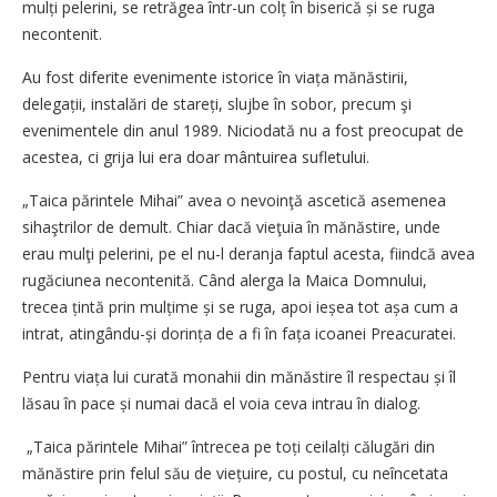
mulți pelerini, se retrăgea într-un colț în biserică și se ruga
necontenit.
Au fost diferite evenimente istorice în viața mănăstirii,
delegații, instalări de stareți, slujbe în sobor, precum şi
evenimentele din anul 1989. Niciodată nu a fost preocupat de
acestea, ci grija lui era doar mântuirea sufletului.
„Taica părintele Mihai” avea o nevoinţă ascetică asemenea
sihaştrilor de demult. Chiar dacă vieţuia în mănăstire, unde
erau mulţi pelerini, pe el nu-l deranja faptul acesta, fiindcă avea
rugăciunea necontenită. Când alerga la Maica Domnului,
trecea țintă prin mulțime și se ruga, apoi ieșea tot așa cum a
intrat, atingându-și dorința de a fi în fața icoanei Preacuratei.
Pentru viața lui curată monahii din mănăstire îl respectau și îl
lăsau în pace și numai dacă el voia ceva intrau în dialog.
„Taica părintele Mihai” întrecea pe toți ceilalți călugări din
mănăstire prin felul său de viețuire, cu postul, cu neîncetata