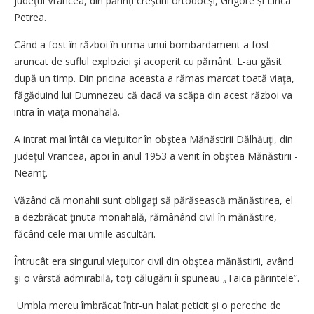
judeţul Vrancea, din părinți creştini ortodocşi, Grigore și Linca
Petrea.
Când a fost în război în urma unui bombardament a fost
aruncat de suflul exploziei şi acoperit cu pământ. L-au găsit
după un timp. Din pricina aceasta a rămas marcat toată viaţa,
făgăduind lui Dumnezeu că dacă va scăpa din acest război va
intra în viaţa monahală.
A intrat mai întâi ca vieţuitor în obştea Mănăstirii Dălhăuţi, din
judeţul Vrancea, apoi în anul 1953 a venit în obştea Mănăstirii ­
Neamţ.
Văzând că monahii sunt obligaţi să părăsească mănăstirea, el
a dezbrăcat ţinuta monahală, rămânând civil în mănăstire,
făcând cele mai umile ascultări.
Întrucât era singurul vieţuitor civil din obştea mănăstirii, având
şi o vârstă admirabilă, toţi călugării îi spuneau „Taica părintele”.
Umbla mereu îmbrăcat într-un halat peticit şi o pereche de