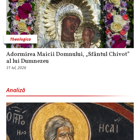
Theologica
Adormirea Maicii Domnului, „Sfântul Chivot”
al lui Dumnezeu
31 Iul, 2026
Analiză