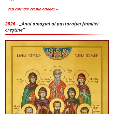
Vezi calendar crestin ortodox »
2026 -
„Anul omagial al pastorației familiei
creștine”