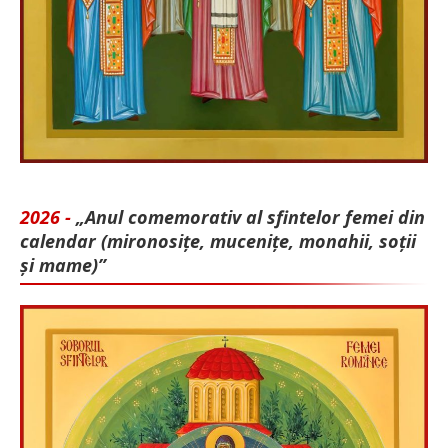
2026 -
„Anul comemorativ al sfintelor femei din
calendar (mironosițe, mu­cenițe, monahii, soții
și mame)”