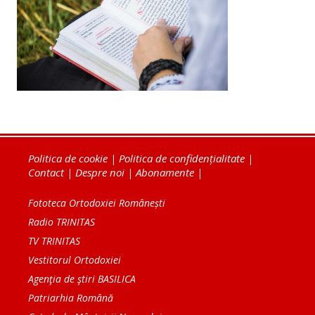
Politica de cookie
|
Politica de confidențialitate
|
Contact
|
Despre noi
|
Abonamente
|
Fototeca Ortodoxiei Românești
Radio TRINITAS
TV TRINITAS
Vestitorul Ortodoxiei
Agenţia de ştiri BASILICA
Patriarhia Română