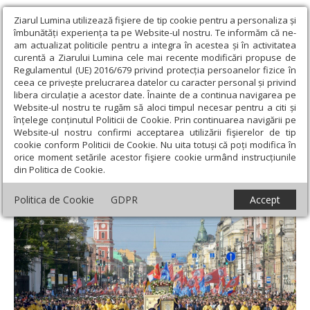
Ziarul Lumina utilizează fişiere de tip cookie pentru a personaliza și
îmbunătăți experiența ta pe Website-ul nostru. Te informăm că ne-
am actualizat politicile pentru a integra în acestea și în activitatea
curentă a Ziarului Lumina cele mai recente modificări propuse de
Regulamentul (UE) 2016/679 privind protecția persoanelor fizice în
ceea ce privește prelucrarea datelor cu caracter personal și privind
libera circulație a acestor date. Înainte de a continua navigarea pe
Website-ul nostru te rugăm să aloci timpul necesar pentru a citi și
Ziarul Lumina
›
Actualitate religioasă
›
Procesiune de proporții în
înțelege conținutul Politicii de Cookie. Prin continuarea navigării pe
cinstea Sfântului Alexandru Nevski
Website-ul nostru confirmi acceptarea utilizării fişierelor de tip
cookie conform Politicii de Cookie. Nu uita totuși că poți modifica în
Procesiune de proporții în cinstea
orice moment setările acestor fişiere cookie urmând instrucțiunile
din Politica de Cookie.
Sfântului Alexandru Nevski
Politica de Cookie
GDPR
Accept