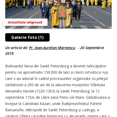
Actualitate religioasă
Galerie foto (1)
Un articol de:
Pr. Ioan-Aurelian Marinescu
-
20 Septembrie
2019
Bulevardul Neva din Sankt Petersburg a devenit neîncăpător
pentru cei aproximativ 150.000 de laici și clerici orto­docși ruși
care s-au adunat în cadrul procesiunilor organizate cu prilejul
sărbătoririi a 295 de ani de la aducerea moaștelor Sfântului
Alexandru Nevski (1220 1263) la Sankt Petersburg, la 12
septembrie 1724, de către țarul Petru cel Mare. Sărbătoarea a
început la Catedrala Kazan, unde Înaltprea­sfin­țitul Părinte
Barsanufie, Mitropolit de Sankt Petersburg și Ladoga, a
săvârșit Sfânta Liturghie împreună cu alți ierarhi, prin­tre care s-