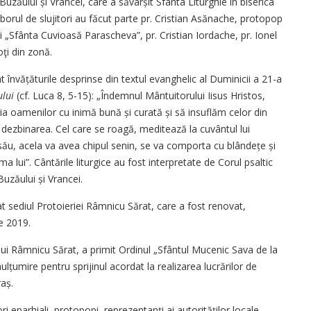
 Buzăului și Vrancei, care a săvârșit Sfânta Liturghie în biserica
orul de slujitori au făcut parte pr. Cristian Asănache, protopop
ii „Sfânta Cuvioasă Parascheva”, pr. Cristian Iordache, pr. Ionel
oţi din zonă.
at învățăturile desprinse din textul evanghelic al Duminicii a 21-a
ului
(cf. Luca 8, 5-15): „Îndemnul Mântuitorului Iisus Hristos,
ria oamenilor cu inimă bună și curată și să insuflăm celor din
 dezbinarea. Cel care se roagă, meditează la cuvântul lui
ău, acela va avea chipul senin, se va comporta cu blândețe și
a lui”. Cântările liturgice au fost interpretate de Corul psaltic
uzăului și Vrancei.
t sediul Protoieriei Râmnicu Sărat, care a fost renovat,
e 2019.
ului Râmnicu Sărat, a primit Ordinul „Sfântul Mucenic Sava de la
ulțumire pentru sprijinul acordat la realizarea lucrărilor de
raș.
ri eparhiali, protopopi, reprezentanți ai autorităților locale,