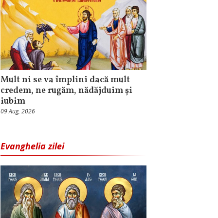
Mult ni se va împlini dacă mult
credem, ne rugăm, nădăjduim și
iubim
09 Aug, 2026
Evanghelia zilei