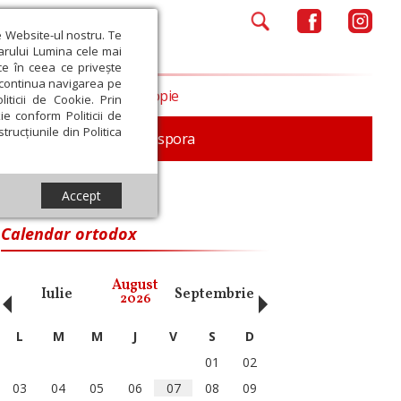
e Website-ul nostru. Te
iarului Lumina cele mai
ce în ceea ce privește
a continua navigarea pe
Opinii
Filantropie
iticii de Cookie. Prin
ie conform Politicii de
trucțiunile din Politica
In memoriam
Diaspora
Accept
Calendar ortodox
‹
›
August
Iulie
Septembrie
Octombrie
Noiembri
2026
L
M
M
J
V
S
D
01
02
03
04
05
06
07
08
09