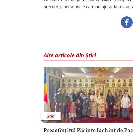
precum și persoanele care au ajutat la restaura
Alte articole din Știri
Știri
Preasfințitul Părinte Iachint de Pac