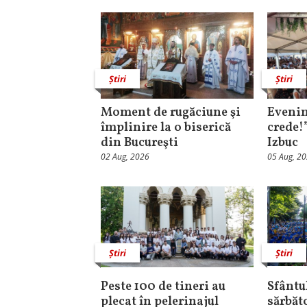
Știri
Știri
Moment de rugăciune şi
Evenim
împlinire la o biserică
crede!
din Bucureşti
Izbuc
02 Aug, 2026
05 Aug, 2
Știri
Știri
Peste 100 de tineri au
Sfântul
plecat în pelerinajul
sărbăt