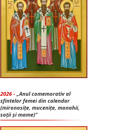
2026 -
„Anul comemorativ al
sfintelor femei din calendar
(mironosițe, mu­cenițe, monahii,
soții și mame)”