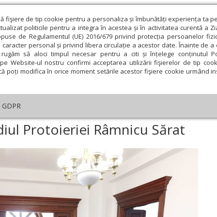
ză fişiere de tip cookie pentru a personaliza și îmbunătăți experiența ta p
alizat politicile pentru a integra în acestea și în activitatea curentă a Z
opuse de Regulamentul (UE) 2016/679 privind protecția persoanelor fizi
 caracter personal și privind libera circulație a acestor date. Înainte de 
eologie și spiritualitate
Educaţie și Cultură
Societate
rugăm să aloci timpul necesar pentru a citi și înțelege conținutul Pol
pe Website-ul nostru confirmi acceptarea utilizării fişierelor de tip cook
că poți modifica în orice moment setările acestor fişiere cookie urmând ins
An omagial
Comunicate de presă
Documentar
GDPR
fost binecuvântat sediul Protoieriei Râmnicu Sărat
diul Protoieriei Râmnicu Sărat
ie
Februarie
Martie
Aprilie
Mai
Iunie