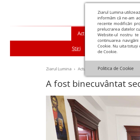
Ziarul Lumina utilizea
informăm că ne-am actu
recente modificări pr
prelucrarea datelor cu
Actualitate religioasă
T
Website-ul nostru te 
continuarea navigării 
Cookie. Nu uita totuși 
Știri
Mesaje și cuvântări
de Cookie.
Politica de Cookie
Ziarul Lumina
›
Actualitate religioasă
›
Știri
›
A 
A fost binecuvântat se
st
Septembrie
Octombrie
Noiembrie
Decembrie
Ianuar