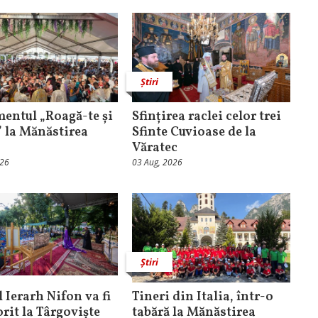
Știri
entul „Roagă-te și
Sfințirea raclei celor trei
” la Mănăstirea
Sfinte Cuvioase de la
Văratec
026
03 Aug, 2026
Știri
 Ierarh Nifon va fi
Tineri din Italia, într-o
orit la Târgoviște
tabără la Mănăstirea