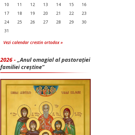
10
11
12
13
14
15
16
17
18
19
20
21
22
23
24
25
26
27
28
29
30
31
Vezi calendar crestin ortodox »
2026 -
„Anul omagial al pastorației
familiei creștine”