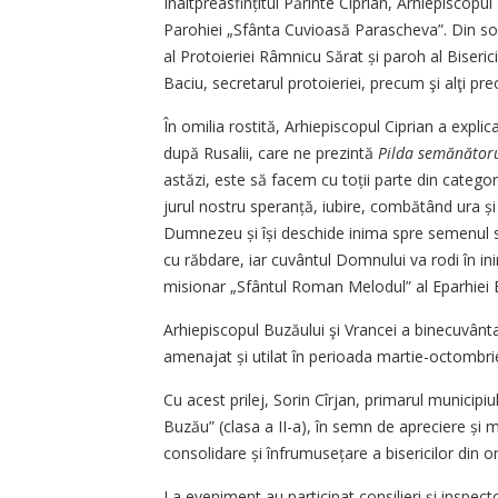
Înaltpreasfințitul Părinte Ciprian, Arhiepiscopul
Parohiei „Sfânta Cuvioasă Parascheva”. Din sob
al Protoieriei Râmnicu Sărat și paroh al Biseric
Baciu, secretarul protoieriei, precum şi alţi pre
În omilia rostită, Arhiepiscopul Ciprian a explic
după Rusalii, care ne prezintă
Pilda semănător
astăzi, este să facem cu toții parte din catego
jurul nostru speranță, iubire, combătând ura și
Dumnezeu și își deschide inima spre semenul s
cu răbdare, iar cuvântul Domnului va rodi în inim
misionar „Sfântul Roman Melodul” al Eparhiei B
Arhiepiscopul Buzăului şi Vrancei a binecuvânta
amenajat și utilat în perioada martie-octombri
Cu acest prilej, Sorin Cîrjan, primarul municipi
Buzău” (clasa a II-a), în semn de apreciere și m
consolidare și înfrumusețare a bisericilor din o
La eveniment au participat consilieri și ins­pecto