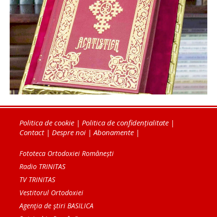
Politica de cookie
|
Politica de confidențialitate
|
Contact
|
Despre noi
|
Abonamente
|
Fototeca Ortodoxiei Românești
Radio TRINITAS
TV TRINITAS
Vestitorul Ortodoxiei
Agenţia de ştiri BASILICA