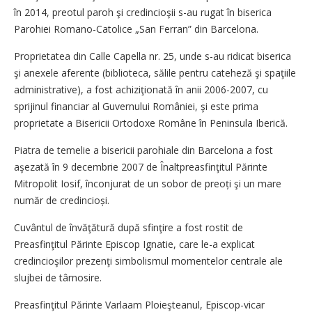
în 2014, preotul paroh şi credincioşii s-au rugat în biserica
Parohiei Romano-Catolice „San Ferran” din Barcelona.
Proprietatea din Calle Capella nr. 25, unde s-au ridicat biserica
şi anexele aferente (biblioteca, sălile pentru cateheză şi spaţiile
administrative), a fost achiziţionată în anii 2006-2007, cu
sprijinul financiar al Guvernului României, şi este prima
proprietate a Bisericii Ortodoxe Române în Peninsula Iberică.
Piatra de temelie a bisericii parohiale din Barcelona a fost
aşezată în 9 decembrie 2007 de Înaltpreasfinţitul Părinte
Mitropolit Iosif, înconjurat de un sobor de preoți şi un mare
număr de credincioși.
Cuvântul de învăţătură după sfinţire a fost rostit de
Preasfinţitul Părinte Episcop Ignatie, care le-a explicat
credincioşilor prezenţi sim­bolismul momentelor centrale ale
slujbei de ­târnosire.
Preasfinţitul Părinte Varlaam Ploieşteanul, Episcop-vicar