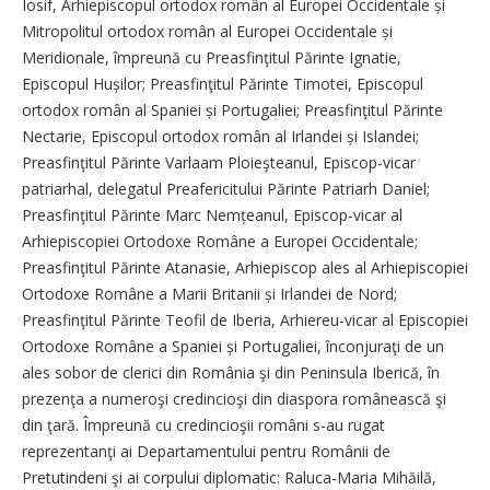
Iosif, Arhi­episcopul ortodox român al Europei Occidentale și
Mitropolitul ortodox român al Europei Occidentale și
Meridionale, împreună cu Preasfinţitul Părinte Ignatie,
Episcopul Hușilor; Preasfinţitul Părinte Timotei, Episcopul
ortodox român al Spaniei și Portugaliei; Prea­sfinţitul Părinte
Nectarie, Episcopul ortodox român al Irlandei și Islandei;
Preasfinţitul Părinte Varlaam Ploieşteanul, Episcop-vicar
patriarhal, delegatul Preafericitului Părinte Patriarh ­Daniel;
Preasfinţitul Părinte Marc Nemțeanul, Episcop-vicar al
Arhiepiscopiei Ortodoxe Române a Europei Occidentale;
Preasfinţitul Părinte Atanasie, Arhiepiscop ales al Arhiepiscopiei
Ortodoxe Române a Marii Britanii și Irlandei de Nord;
Preasfinţitul Părinte Teofil de Iberia, Arhiereu-vicar al Episcopiei
Ortodoxe Române a Spaniei și Portugaliei, înconjuraţi de un
ales sobor de clerici din România şi din Peninsula Iberică, în
prezenţa a numeroşi credincioşi din diaspora românească şi
din ţară. Împreună cu credincioşii români s-au rugat
reprezentanţi ai Departamentului pentru Românii de
Pretutindeni şi ai corpului diplomatic: Raluca-Maria Mihăilă,