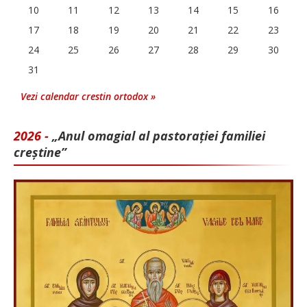
10
11
12
13
14
15
16
17
18
19
20
21
22
23
24
25
26
27
28
29
30
31
Vezi calendar crestin ortodox »
2026 -
„Anul omagial al pastorației familiei
creștine”