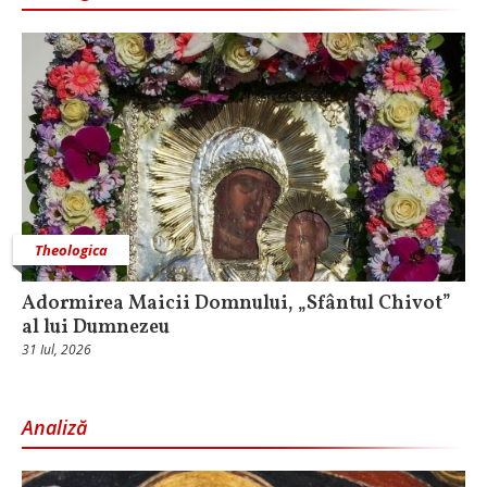
Theologica
Adormirea Maicii Domnului, „Sfântul Chivot”
al lui Dumnezeu
31 Iul, 2026
Analiză