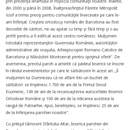
prin prezenţa ierarhului în mijlocul comunităţii noastre. Înainte,
din 2000 şi până în 2008, Înaltpreasfinţitul Părinte Mitropolit
Iosif a trimis preoţi pentru comunităţile învecinate pe care le-
am înfiinţat. Creştinii ortodocşi români din Barcelona au fost
deosebit de săritori, ne-au ajutat cu timp şi fără timp şi s-au
jertfit pentru a fi edificat acest centru românesc. Mulţumim
tot­odată reprezentanţilor Guvernului României, autorităţilor
administrative ale oraşului, Arhi­episcopiei Romano-Catolice de
Barcelona şi Mănăstirii Montserrat pentru sprijinul oferit”. De
asemenea, preotul paroh a amintit că jubileul bisericii se înscrie
în rândul evenimentelor pe care le sărbătorim în acest an: „Îi
mulţumim lui Dumnezeu că ne aflăm într-un buchet de
sărbători: se împlinesc 1.700 de ani de la Primul Sinod
Ecumenic, 140 de ani de la recunoaşterea autocefaliei Bisericii
Ortodoxe Române şi 100 de ani de la ridicarea acesteia la
rangul de Patriarhie. Apoi, bineînţeles, se împlinesc 25 de ani
de la înfiinţarea parohiei noastre”.
Cu prilejul târnosirii Sfântului Altar, biserica parohiei din