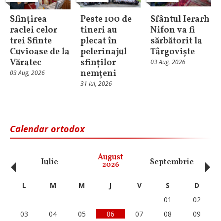
Sfințirea
Peste 100 de
Sfântul Ierarh
raclei celor
tineri au
Nifon va fi
trei Sfinte
plecat în
sărbătorit la
Cuvioase de la
pelerinajul
Târgoviște
Văratec
sfinților
03 Aug, 2026
nemțeni
03 Aug, 2026
31 Iul, 2026
Calendar ortodox
‹
›
August
Iulie
Septembrie
O
2026
L
M
M
J
V
S
D
01
02
03
04
05
06
07
08
09