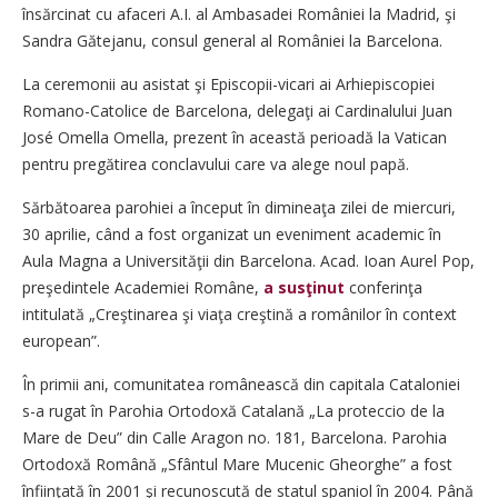
însărcinat cu afaceri A.I. al Ambasadei României la Madrid, şi
Sandra Gătejanu, consul general al României la Barcelona.
La ceremonii au asistat şi Episcopii-vicari ai Arhiepiscopiei
Romano-Catolice de Barcelona, delegaţi ai Cardinalului Juan
José Omella Ome­lla, prezent în această perioadă la Vatican
pentru pregătirea conclavului care va alege noul papă.
Sărbătoarea parohiei a început în dimineaţa zilei de miercuri,
30 aprilie, când a fost organizat un eveniment academic în
Aula Magna a Universităţii din Barcelona. Acad. Ioan Aurel Pop,
preşedintele Academiei Române,
a susţinut
conferinţa
intitulată „Creştinarea şi viaţa creştină a românilor în context
european”.
În primii ani, comunitatea românească din capitala Cataloniei
s-a rugat în Parohia Ortodoxă Catalană „La proteccio de la
Mare de Deu” din Calle Aragon no. 181, Barcelona. Parohia
Ortodoxă Română „Sfântul Mare Mucenic Gheorghe” a fost
înfiinţată în 2001 şi recunoscută de statul spaniol în 2004. Până