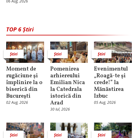
06 Aug, 2026
TOP 6 Știri
Știri
Știri
Știri
Moment de
Pomenirea
Evenimentul
rugăciune şi
arhiereului
„Roagă-te și
împlinire la o
Emilian Nica
crede!” la
biserică din
la Catedrala
Mănăstirea
Bucureşti
istorică din
Izbuc
Arad
02 Aug, 2026
05 Aug, 2026
30 Iul, 2026
Știri
Știri
Știri