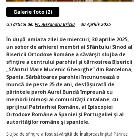
Galerie foto (2)
Un articol de:
Pr. Alexandru Briciu
-
30 Aprilie 2025
În după-amiaza zilei de miercuri, 30 aprilie 2025,
un sobor de arhierei membri ai Sfântului Sinod al
Bisericii Ortodoxe Române a săvârşit slujba de
sfinţire a centrului parohial şi târnosirea Bisericii
„Sfântul Mare Mucenic Gheorghe” din Barcelona,
Spania. Sărbătoarea parohiei încununează o
muncă de peste 25 de ani, desfăşurată de
părintele paroh Aurel Bundă împreună cu
membrii inimoşi ai comunităţii catalane, cu
sprijinul Patriarhiei Române, al Episcopiei
Ortodoxe Române a Spaniei şi Portugaliei şi al
autorităţilor române şi spaniole.
Slujba de sfinţire a fost săvârşită de Înaltpreasfinţitul Părinte