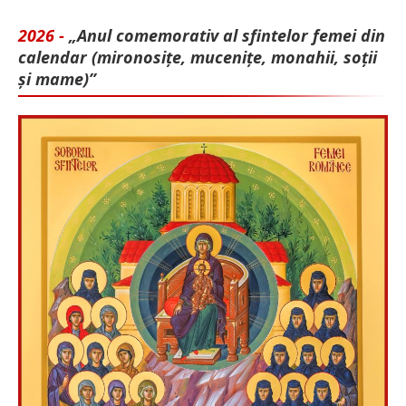
2026 -
„Anul comemorativ al sfintelor femei din
calendar (mironosițe, mu­cenițe, monahii, soții
și mame)”