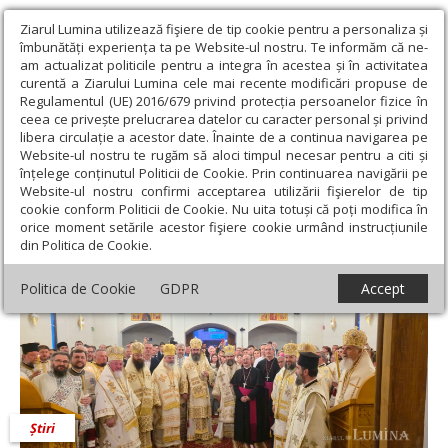
Ziarul Lumina utilizează fişiere de tip cookie pentru a personaliza și
îmbunătăți experiența ta pe Website-ul nostru. Te informăm că ne-
am actualizat politicile pentru a integra în acestea și în activitatea
curentă a Ziarului Lumina cele mai recente modificări propuse de
Regulamentul (UE) 2016/679 privind protecția persoanelor fizice în
ceea ce privește prelucrarea datelor cu caracter personal și privind
libera circulație a acestor date. Înainte de a continua navigarea pe
Website-ul nostru te rugăm să aloci timpul necesar pentru a citi și
Ziarul Lumina
›
Actualitate religioasă
›
Știri
›
A fost sfinţit
înțelege conținutul Politicii de Cookie. Prin continuarea navigării pe
complexul Parohiei Ortodoxe Române din Barcelona
Website-ul nostru confirmi acceptarea utilizării fişierelor de tip
cookie conform Politicii de Cookie. Nu uita totuși că poți modifica în
A fost sfinţit complexul Parohiei Ortodoxe
orice moment setările acestor fişiere cookie urmând instrucțiunile
din Politica de Cookie.
Române din Barcelona
Politica de Cookie
GDPR
Accept
Știri