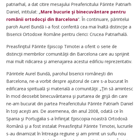
patriarhal, a dat citire mesajului Preafericitului Părinte Patriarh
Daniel, intitulat: „
Mare bucurie şi binecuvântare pentru
românii ortodocşi din Barcelona
”. În continuare, părintelui
paroh Aurel Bundă i-a fost conferită cea mai înaltă distincţie a
Bisericii Ortodoxe Române pentru clerici: Crucea Patriarhală.
Preasfinţitul Părinte Episcop Timotei a oferit o serie de
distincţii membrilor comunităţii din Barcelona care au sprijinit
mai mult ridicarea şi amenajarea acestui edificiu reprezentativ.
Părintele Aurel Bundă, parohul bisericii româneşti din
Barcelona, ne-a vorbit despre ajutorul de care s-a bucurat în
edificarea spirituală şi materială a comunităţii: „Ţin să amintesc
în mod deosebit binecuvântarea şi purtarea de grijă din care
ne-am bucurat din partea Preafericitului Părinte Patriarh Daniel
în toţi aceşti ani. De asemenea, din anul 2008, odată ce în
Spania şi Portugalia s-a înfiinţat Episcopia noastră Ortodoxă
Română şi a fost instalat Preasfinţitul Părinte Timotei, lucrurile
s-au dinamizat în întreaga regiune şi am primit un suflu nou