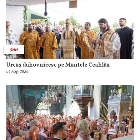
Știri
Urcuş duhovnicesc pe Muntele Ceahlău
06 Aug, 2026