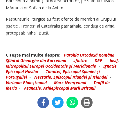
Barcelona a primit şi al doilea ocrotitor, pe Sfântul Cuvios
Mărturisitor Sofian de la Antim.
Răspunsurile liturgice au fost oferite de membri ai Grupului
psaltic „Tronos” al Catedralei patriarhale, conduşi de arhid.
protopsalt Mihail Bucă.
Citeşte mai multe despre:
Parohia Ortodoxă Română
Sfântul Gheorghe din Barcelona
-
sfintire
-
DRP
-
Iosif,
Mitropolitul Europei Occidentale şi Meridionale
-
Ignatie,
Episcopul Huşilor
-
Timotei, Episcopul Spaniei şi
Portugaliei
-
Nectarie, Episcopul Irlandei și Islandei
-
Varlaam Ploieşteanul
-
Marc Nemţeanul
-
Teofil de
Iberia
-
Atanasie, Arhiepiscopul Marii Britanii