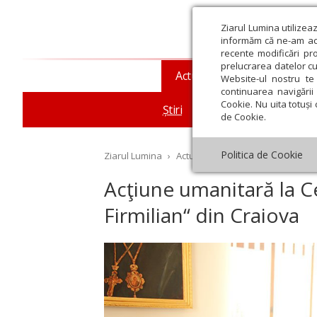
Ziarul Lumina utilizea
informăm că ne-am actu
recente modificări pr
prelucrarea datelor cu
Actualitate religioasă
T
Website-ul nostru te 
continuarea navigării 
Cookie. Nu uita totuși 
Știri
Mesaje și cuvântări
de Cookie.
Politica de Cookie
Ziarul Lumina
›
Actualitate religioasă
›
Știri
›
Ac
Acţiune umanitară la Ce
Firmilian“ din Craiova
st
Septembrie
Octombrie
Noiembrie
Decembrie
Ianuar