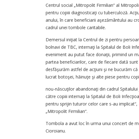
Centrul social „Mitropolit Firmilian“ al Mitropol
pentru copiii diagnosticaţi cu tuberculoză. Ac
anului, în care beneficiarii aşezământului au 
cadrul unei tombole caritabile.
Demersul iniţiat la Centrul de zi pentru persoan
bolnavi de TBC, internaţi la Spitalul de Boli Inf
eveniment au putut face donaţii, primind un mă
partea beneficiarilor, care de fiecare dată sunt
desfăşurăm astfel de acţiuni şi ne bucurăm că
lucrat botoşei, hăinuţe şi alte piese pentru copi
nou-născuţilor abandonaţi din cadrul Spitalulu
către copiii internaţi la Spitalul de Boli Infecţi
pentru sprijin tuturor celor care s-au implicat“
„Mitropolit Firmilian“.
Tombola a avut loc în urma unui concert de muz
Cioroianu.