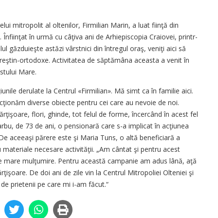
i mitropolit al oltenilor, Firmilian Marin, a luat fiinţă din
. Înfiinţat în urmă cu câţiva ani de Arhiepiscopia Craiovei, printr-
l găzduieşte astăzi vârstnici din întregul oraş, veniţi aici să
 creştin-ortodoxe. Activitatea de săptămâna aceasta a venit în
stului Mare.
ţiunile derulate la Centrul «Firmilian». Mă simt ca în familie aici.
ecţionăm diverse obiecte pentru cei care au nevoie de noi.
işoare, flori, ghinde, tot felul de forme, încercând în acest fel
arbu, de 73 de ani, o pensionară care s-a implicat în acţiunea
 De aceeaşi părere este şi Maria Tuns, o altă beneficiară a
 materiale necesare activităţii. „Am cântat şi pentru acest
uce mare mulţumire. Pentru această campanie am adus lână, aţă
işoare. De doi ani de zile vin la Centrul Mitropoliei Olteniei şi
 de prietenii pe care mi i-am făcut.“