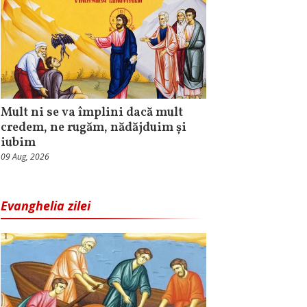
Mult ni se va împlini dacă mult
credem, ne rugăm, nădăjduim și
iubim
09 Aug, 2026
Evanghelia zilei