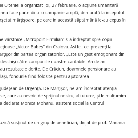
iei Olteniei a organizat joi, 27 februarie, o acţiune umanitară
ţiunea face parte dintr-o campanie amplă, demarată la începutul
croşetat mărţişoare, pe care în această săptămână le-au expus în
e vârstnice „Mitropolit Firmilian“ s-a îndreptat spre copiii
ecţioase „Victor Babeş“ din Craiova. Astfel, cei prezenţi la
rţişor din partea organizatorilor. „Este un gest emoţionant din
 deschişi către campaniile noastre caritabile. An de an
 au rezultatele dorite. De Crăciun, doamnele pensionare au
laşi, fondurile fiind folosite pentru ajutorarea
i Judeţean de Urgenţă. De Mărţişor, ne-am îndreptat atenţia
oase, care au nevoie de sprijinul nostru, al tuturor, şi le mulţumim
, a declarat Monica Mohanu, asistent social la Centrul
ică susţinut de un grup de beneficiari, dirijat de prof. Mariana