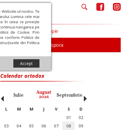
e Website-ul nostru. Te
iarului Lumina cele mai
ce în ceea ce privește
a continua navigarea pe
Opinii
Filantropie
iticii de Cookie. Prin
ie conform Politicii de
trucțiunile din Politica
In memoriam
Diaspora
Accept
Calendar ortodox
‹
›
August
Iulie
Septembrie
Octombrie
Noiembri
2026
L
M
M
J
V
S
D
01
02
03
04
05
06
07
08
09