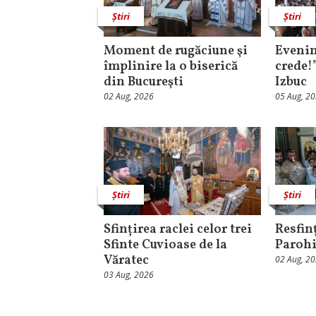
Știri
Știri
Moment de rugăciune şi
Evenim
împlinire la o biserică
crede!
din Bucureşti
Izbuc
02 Aug, 2026
05 Aug, 2
Știri
Știri
Sfințirea raclei celor trei
Resfinț
Sfinte Cuvioase de la
Parohi
Văratec
02 Aug, 2
03 Aug, 2026