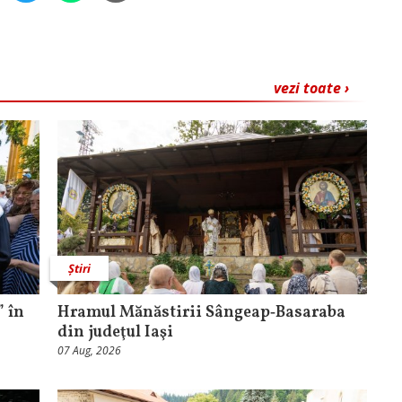
vezi toate ›
Știri
 în
Hramul Mănăstirii Sângeap‑Basaraba
din judeţul Iaşi
07 Aug, 2026