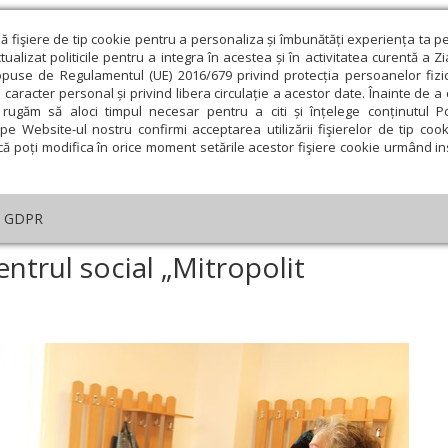
ză fişiere de tip cookie pentru a personaliza și îmbunătăți experiența ta p
alizat politicile pentru a integra în acestea și în activitatea curentă a Z
opuse de Regulamentul (UE) 2016/679 privind protecția persoanelor fizi
 caracter personal și privind libera circulație a acestor date. Înainte de 
eologie și spiritualitate
Educaţie și Cultură
Societate
rugăm să aloci timpul necesar pentru a citi și înțelege conținutul Pol
pe Website-ul nostru confirmi acceptarea utilizării fişierelor de tip cook
că poți modifica în orice moment setările acestor fişiere cookie urmând ins
An omagial
Comunicate de presă
Documentar
GDPR
ţiune umanitară la Centrul social „Mitropolit Firmilian“ din Craiova
ntrul social „Mitropolit
ie
Februarie
Martie
Aprilie
Mai
Iunie