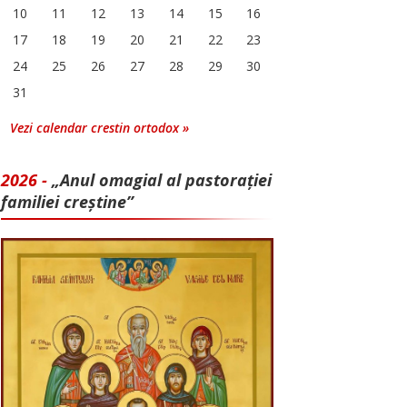
10
11
12
13
14
15
16
17
18
19
20
21
22
23
24
25
26
27
28
29
30
31
Vezi calendar crestin ortodox »
2026 -
„Anul omagial al pastorației
familiei creștine”