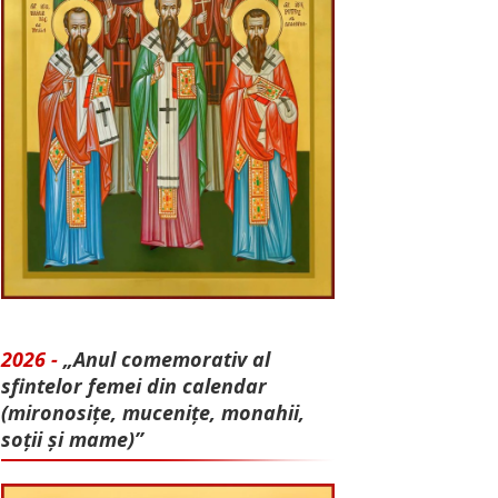
2026 -
„Anul comemorativ al
sfintelor femei din calendar
(mironosițe, mu­cenițe, monahii,
soții și mame)”