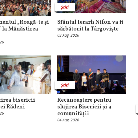
Știri
entul „Roagă-te și
Sfântul Ierarh Nifon va fi
” la Mănăstirea
sărbătorit la Târgoviște
03 Aug, 2026
026
Știri
irea bisericii
Recunoaștere pentru
ei Rădeni
slujirea Bisericii și a
comunității
026
04 Aug, 2026