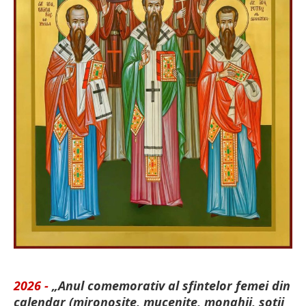
2026 -
„Anul comemorativ al sfintelor femei din
calendar (mironosițe, mu­cenițe, monahii, soții