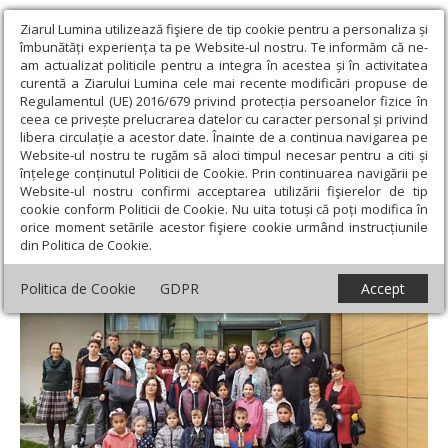
Ziarul Lumina utilizează fişiere de tip cookie pentru a personaliza și
îmbunătăți experiența ta pe Website-ul nostru. Te informăm că ne-
am actualizat politicile pentru a integra în acestea și în activitatea
curentă a Ziarului Lumina cele mai recente modificări propuse de
Regulamentul (UE) 2016/679 privind protecția persoanelor fizice în
ceea ce privește prelucrarea datelor cu caracter personal și privind
libera circulație a acestor date. Înainte de a continua navigarea pe
Website-ul nostru te rugăm să aloci timpul necesar pentru a citi și
Ziarul Lumina
›
Actualitate religioasă
›
Știri
›
Activități
înțelege conținutul Politicii de Cookie. Prin continuarea navigării pe
educațional-religioase la o parohie din Ilfov
Website-ul nostru confirmi acceptarea utilizării fişierelor de tip
cookie conform Politicii de Cookie. Nu uita totuși că poți modifica în
Activități educațional-religioase la o
orice moment setările acestor fişiere cookie urmând instrucțiunile
din Politica de Cookie.
parohie din Ilfov
Politica de Cookie
GDPR
Accept