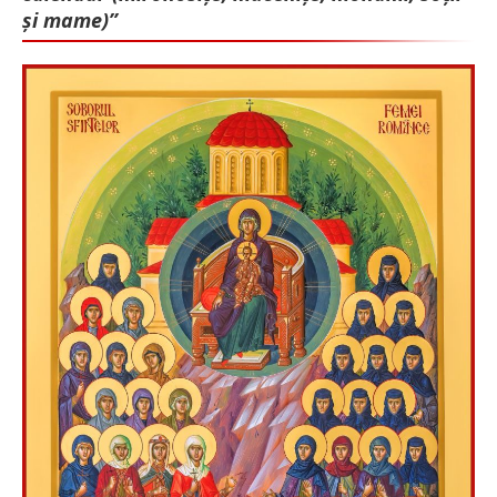
și mame)”