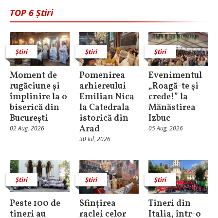
TOP 6 Știri
Știri
Știri
Știri
Moment de
Pomenirea
Evenimentul
rugăciune şi
arhiereului
„Roagă-te și
împlinire la o
Emilian Nica
crede!” la
biserică din
la Catedrala
Mănăstirea
Bucureşti
istorică din
Izbuc
Arad
02 Aug, 2026
05 Aug, 2026
30 Iul, 2026
Știri
Știri
Știri
Peste 100 de
Sfințirea
Tineri din
tineri au
raclei celor
Italia, într-o