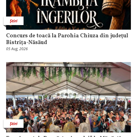
Știri
​Concurs de toacă la Parohia Chiuza din judeţul
Bistriţa-Năsăud
05 Aug, 2026
Știri