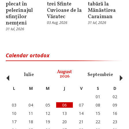
plecat în
trei Sfinte
tabără la
pelerinajul
Cuvioase de la
Mănăstirea
sfinților
Văratec
Caraiman
nemțeni
03 Aug, 2026
31 Iul, 2026
31 Iul, 2026
Calendar ortodox
‹
›
August
Iulie
Septembrie
O
2026
L
M
M
J
V
S
D
01
02
03
04
05
06
07
08
09
10
11
12
13
14
15
16
17
18
19
20
21
22
23