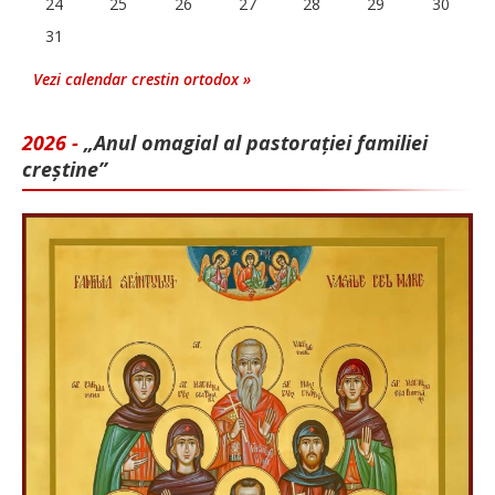
24
25
26
27
28
29
30
31
Vezi calendar crestin ortodox »
2026 -
„Anul omagial al pastorației familiei
creștine”