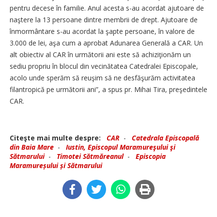
pentru decese în familie. Anul acesta s-au acordat ajutoare de
naştere la 13 persoane dintre membrii de drept. Ajutoare de
înmormântare s-au acordat la şapte persoane, în valore de
3.000 de lei, aşa cum a aprobat Adunarea Generală a CAR. Un
alt obiectiv al CAR în următorii ani este să achiziţionăm un
sediu propriu în blocul din vecinătatea Catedralei Episcopale,
acolo unde sperăm să reuşim să ne desfăşurăm activitatea
filantropică pe următorii ani”, a spus pr. Mihai Tira, preşedintele
CAR.
Citeşte mai multe despre:
CAR
-
Catedrala Episcopală
din Baia Mare
-
Iustin, Episcopul Maramureşului şi
Sătmarului
-
Timotei Sătmăreanul
-
Episcopia
Maramureșului și Sătmarului