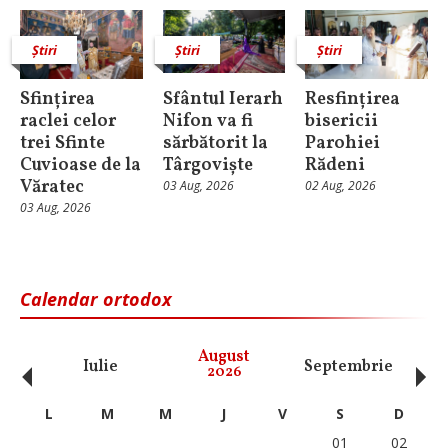
Știri
Știri
Știri
Sfințirea
Sfântul Ierarh
Resfințirea
raclei celor
Nifon va fi
bisericii
trei Sfinte
sărbătorit la
Parohiei
Cuvioase de la
Târgoviște
Rădeni
Văratec
03 Aug, 2026
02 Aug, 2026
03 Aug, 2026
Calendar ortodox
‹
›
August
Iulie
Septembrie
O
2026
L
M
M
J
V
S
D
01
02