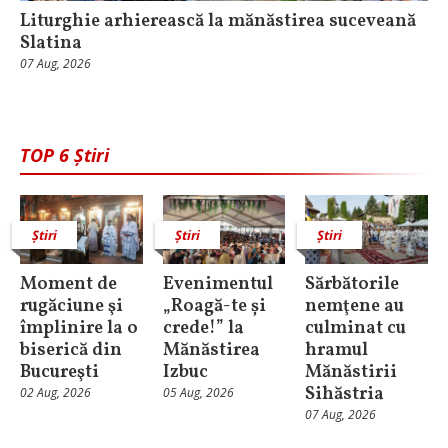
Liturghie arhierească la mănăstirea suceveană
Slatina
07 Aug, 2026
TOP 6 Știri
Știri
Știri
Știri
Moment de
Evenimentul
Sărbătorile
rugăciune şi
„Roagă-te și
nemţene au
împlinire la o
crede!” la
culminat cu
biserică din
Mănăstirea
hramul
Bucureşti
Izbuc
Mănăstirii
Sihăstria
02 Aug, 2026
05 Aug, 2026
07 Aug, 2026