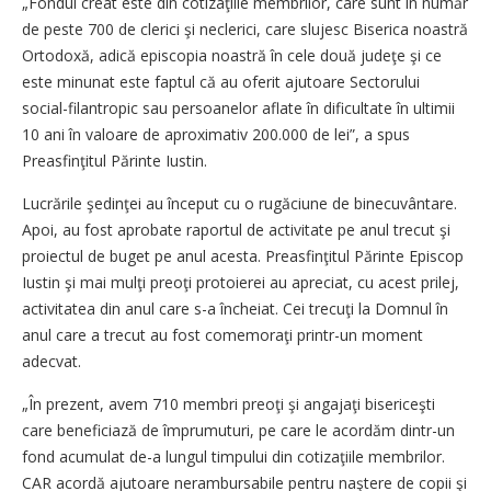
„Fondul creat este din cotizaţiile membrilor, care sunt în număr
de peste 700 de clerici şi neclerici, care slujesc Biserica noastră
Ortodoxă, adică episcopia noastră în cele două judeţe şi ce
este minunat este faptul că au oferit ajutoare Sectorului
social-filantropic sau persoanelor aflate în dificultate în ultimii
10 ani în valoare de aproximativ 200.000 de lei”, a spus
Preasfinţitul Părinte Iustin.
Lucrările şedinţei au început cu o rugăciune de binecuvântare.
Apoi, au fost aprobate raportul de activitate pe anul trecut şi
proiectul de buget pe anul acesta. Preasfinţitul Părinte Episcop
Iustin şi mai mulţi preoţi protoierei au apreciat, cu acest prilej,
activitatea din anul care s-a încheiat. Cei trecuţi la Domnul în
anul care a trecut au fost comemoraţi printr-un moment
adecvat.
„În prezent, avem 710 membri preoţi şi angajaţi bisericeşti
care beneficiază de împrumuturi, pe care le acordăm dintr-un
fond acumulat de-a lungul timpului din cotizaţiile membrilor.
CAR acordă ajutoare nerambursabile pentru naştere de copii şi