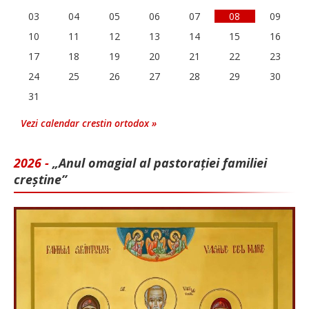
03
04
05
06
07
08
09
10
11
12
13
14
15
16
17
18
19
20
21
22
23
24
25
26
27
28
29
30
31
Vezi calendar crestin ortodox »
2026 -
„Anul omagial al pastorației familiei
creștine”