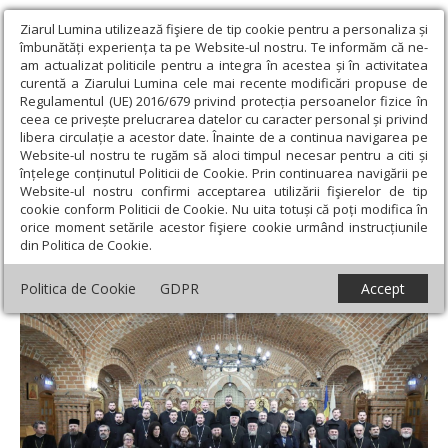
Ziarul Lumina utilizează fişiere de tip cookie pentru a personaliza și
îmbunătăți experiența ta pe Website-ul nostru. Te informăm că ne-
am actualizat politicile pentru a integra în acestea și în activitatea
curentă a Ziarului Lumina cele mai recente modificări propuse de
Regulamentul (UE) 2016/679 privind protecția persoanelor fizice în
ceea ce privește prelucrarea datelor cu caracter personal și privind
libera circulație a acestor date. Înainte de a continua navigarea pe
Website-ul nostru te rugăm să aloci timpul necesar pentru a citi și
Ziarul Lumina
›
Actualitate religioasă
›
Știri
›
Adunarea anuală a
înțelege conținutul Politicii de Cookie. Prin continuarea navigării pe
membrilor CAR în Episcopia Maramureşului şi Sătmarului
Website-ul nostru confirmi acceptarea utilizării fişierelor de tip
cookie conform Politicii de Cookie. Nu uita totuși că poți modifica în
Adunarea anuală a membrilor CAR în
orice moment setările acestor fişiere cookie urmând instrucțiunile
din Politica de Cookie.
Episcopia Maramureşului şi Sătmarului
Politica de Cookie
GDPR
Accept