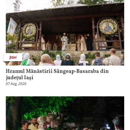
Știri
Hramul Mănăstirii Sângeap‑Basaraba din
judeţul Iaşi
07 Aug, 2026