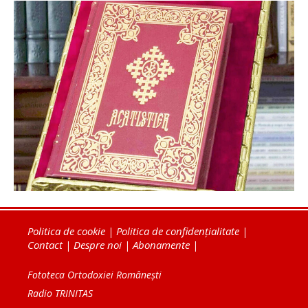
Politica de cookie
|
Politica de confidențialitate
|
Contact
|
Despre noi
|
Abonamente
|
Fototeca Ortodoxiei Românești
Radio TRINITAS