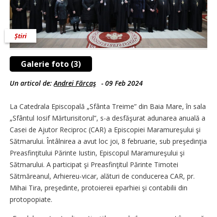
Știri
Galerie foto (3)
Un articol de:
Andrei Fărcaş
-
09 Feb 2024
La Catedrala Episcopală „Sfânta Treime” din Baia Mare, în sala
„Sfântul Iosif Mărturisitorul”, s-a desfăşurat adunarea anuală a
Casei de Ajutor Reciproc (CAR) a Episcopiei Maramureşului şi
Sătmarului. Întâlnirea a avut loc joi, 8 februarie, sub preşedinţia
Preasfinţitului Părinte Iustin, Episcopul Maramureşului şi
Sătmarului. A participat şi Preasfinţitul Părinte Timotei
Sătmăreanul, Arhiereu-vicar, alături de conducerea CAR, pr.
Mihai Tira, preşedinte, protoiereii eparhiei şi contabilii din
protopopiate.