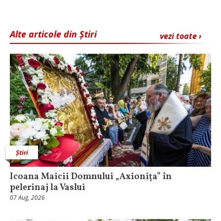
Alte articole din Știri
vezi toate ›
Știri
Icoana Maicii Domnului „Axionița” în
pelerinaj la Vaslui
07 Aug, 2026