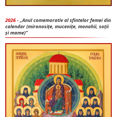
2026 -
„Anul comemorativ al sfintelor femei din
calendar (mironosițe, mu­cenițe, monahii, soții
și mame)”