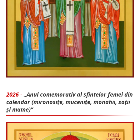
2026 -
„Anul comemorativ al sfintelor femei din
calendar (mironosițe, mu­cenițe, monahii, soții
și mame)”