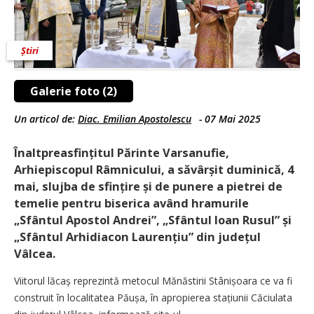
Știri
Galerie foto (2)
Un articol de:
Diac. Emilian Apostolescu
-
07 Mai 2025
Înaltpreasfințitul Părinte Varsanufie,
Arhiepiscopul Râmnicului, a săvârșit duminică, 4
mai, slujba de sfințire și de punere a pietrei de
temelie pentru biserica având hramurile
„Sfântul Apostol Andrei”, „Sfântul Ioan Rusul” și
„Sfântul Arhidiacon Laurențiu” din județul
Vâlcea.
Viitorul lăcaș reprezintă metocul Mănăstirii Stânișoara ce va fi
construit în localitatea Păușa, în apropierea stațiunii Căciulata