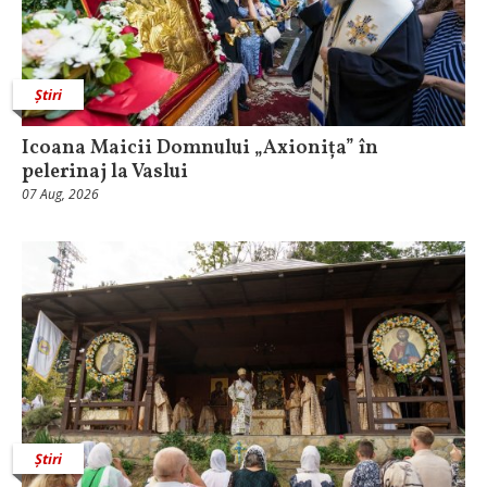
Știri
Icoana Maicii Domnului „Axionița” în
pelerinaj la Vaslui
07 Aug, 2026
Știri