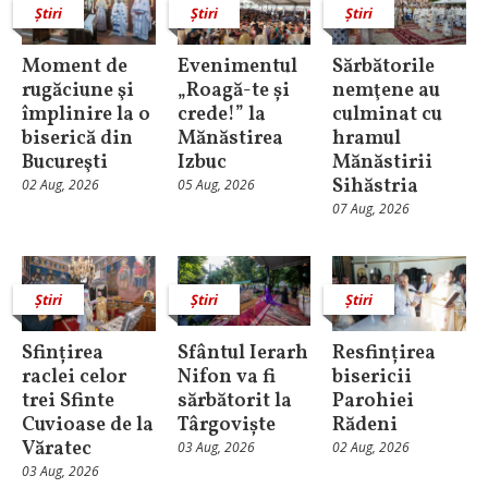
Știri
Știri
Știri
Moment de
Evenimentul
Sărbătorile
rugăciune şi
„Roagă-te și
nemţene au
împlinire la o
crede!” la
culminat cu
biserică din
Mănăstirea
hramul
Bucureşti
Izbuc
Mănăstirii
Sihăstria
02 Aug, 2026
05 Aug, 2026
07 Aug, 2026
Știri
Știri
Știri
Sfințirea
Sfântul Ierarh
Resfințirea
raclei celor
Nifon va fi
bisericii
trei Sfinte
sărbătorit la
Parohiei
Cuvioase de la
Târgoviște
Rădeni
Văratec
03 Aug, 2026
02 Aug, 2026
03 Aug, 2026