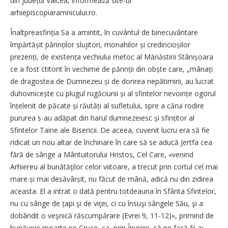
din județul Vâlcea, informează site-ul
arhiepiscopiaramnicului.ro.
Înaltpreasfinția Sa a amintit, în cuvântul de binecuvântare
împărtășit părinților slujitori, monahilor și credincioșilor
prezenți, de existența vechiului metoc al Mănăstirii Stânișoara
ce a fost ctitorit în vechime de părinții din obște care, „mânați
de dragostea de Dumnezeu și de dorirea nepătimirii, au lucrat
duhovnicește cu plugul rugăciunii și al sfintelor nevoințe ogorul
înțelenit de păcate și răutăți al sufletului, spre a cărui rodire
pururea s-au adăpat din harul dumnezeiesc și sfințitor al
Sfintelor Taine ale Bisericii. De aceea, cuvenit lucru era să fie
ridicat un nou altar de închinare în care să se aducă Jertfa cea
fără de sânge a Mântuitorului Hristos, Cel Care, «venind
Arhiereu al bunătăţilor celor viitoare, a trecut prin cortul cel mai
mare și mai desăvârșit, nu făcut de mână, adică nu din zidirea
aceasta. El a intrat o dată pentru totdeauna în Sfânta Sfintelor,
nu cu sânge de țapi şi de viţei, ci cu însuşi sângele Său, şi a
dobândit o veşnică răscumpărare (Evrei 9, 11-12)», primind de
bunăvoie moarte pe Cruce, ca, prin Înviere, să ne facă fii ai