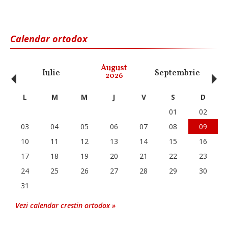
Calendar ortodox
‹
›
August
Iulie
Septembrie
O
2026
L
M
M
J
V
S
D
01
02
03
04
05
06
07
08
09
10
11
12
13
14
15
16
17
18
19
20
21
22
23
24
25
26
27
28
29
30
31
Vezi calendar crestin ortodox »