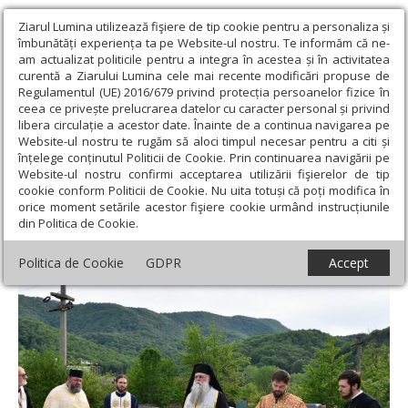
Ziarul Lumina utilizează fişiere de tip cookie pentru a personaliza și
îmbunătăți experiența ta pe Website-ul nostru. Te informăm că ne-
am actualizat politicile pentru a integra în acestea și în activitatea
curentă a Ziarului Lumina cele mai recente modificări propuse de
Regulamentul (UE) 2016/679 privind protecția persoanelor fizice în
ceea ce privește prelucrarea datelor cu caracter personal și privind
libera circulație a acestor date. Înainte de a continua navigarea pe
Website-ul nostru te rugăm să aloci timpul necesar pentru a citi și
Ziarul Lumina
›
Actualitate religioasă
›
Știri
›
Așezarea pietrei
înțelege conținutul Politicii de Cookie. Prin continuarea navigării pe
de temelie pentru un nou lăcaș în Vâlcea
Website-ul nostru confirmi acceptarea utilizării fişierelor de tip
cookie conform Politicii de Cookie. Nu uita totuși că poți modifica în
Așezarea pietrei de temelie pentru un nou
orice moment setările acestor fişiere cookie urmând instrucțiunile
din Politica de Cookie.
lăcaș în Vâlcea
Politica de Cookie
GDPR
Accept