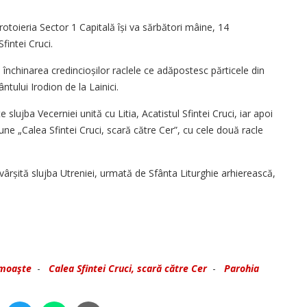
rotoieria Sector 1 Capitală își va sărbători mâine, 14
intei Cruci.
e închinarea credincioșilor raclele ce adăpostesc părticele din
ântului Irodion de la Lainici.
 slujba Vecerniei unită cu Litia, Acatistul Sfintei Cruci, iar apoi
siune „Calea Sfintei Cruci, scară către Cer”, cu cele două racle
săvârșită slujba Utreniei, urmată de Sfânta Liturghie arhierească,
moaşte
-
Calea Sfintei Cruci, scară către Cer
-
Parohia