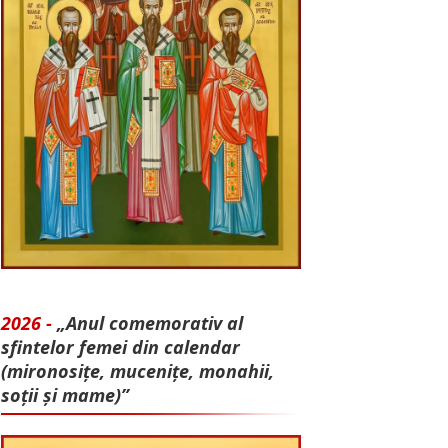
2026 -
„Anul comemorativ al
sfintelor femei din calendar
(mironosițe, mu­cenițe, monahii,
soții și mame)”