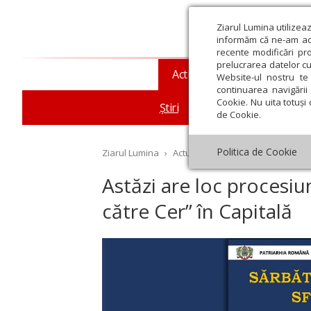
Ziarul Lumina utilizea
informăm că ne-am actu
recente modificări pr
prelucrarea datelor cu
Actualitate religioasă
T
Website-ul nostru te 
continuarea navigării 
Cookie. Nu uita totuși 
Știri
Mesaje și cuvântări
de Cookie.
Politica de Cookie
Ziarul Lumina
›
Actualitate religioasă
›
Știri
›
As
Astăzi are loc procesiun
către Cer” în Capitală
st
Septembrie
Octombrie
Noiembrie
Decembrie
Ianuar