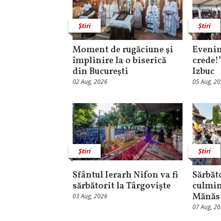
Știri
Știri
Moment de rugăciune şi
Evenim
împlinire la o biserică
crede!
din Bucureşti
Izbuc
02 Aug, 2026
05 Aug, 2
Știri
Știri
Sfântul Ierarh Nifon va fi
Sărbăt
sărbătorit la Târgoviște
culmin
Mănăst
03 Aug, 2026
07 Aug, 2