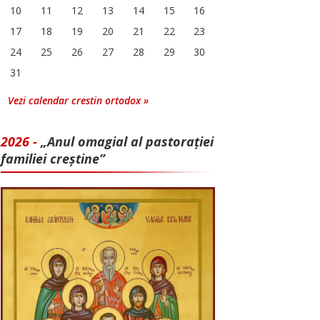
10
11
12
13
14
15
16
17
18
19
20
21
22
23
24
25
26
27
28
29
30
31
Vezi calendar crestin ortodox »
2026 -
„Anul omagial al pastorației
familiei creștine”