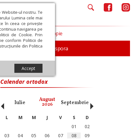
e Website-ul nostru. Te
iarului Lumina cele mai
ce în ceea ce privește
a continua navigarea pe
Opinii
Filantropie
iticii de Cookie. Prin
ie conform Politicii de
trucțiunile din Politica
In memoriam
Diaspora
Accept
Calendar ortodox
‹
›
August
Iulie
Septembrie
Octombrie
Noiembri
2026
L
M
M
J
V
S
D
01
02
03
04
05
06
07
08
09