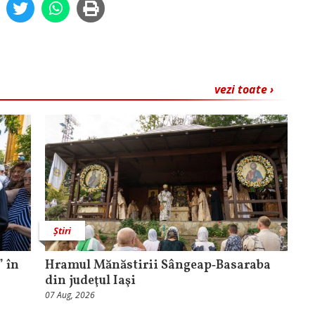
vezi toate ›
Știri
 în
Hramul Mănăstirii Sângeap‑Basaraba
din judeţul Iaşi
07 Aug, 2026