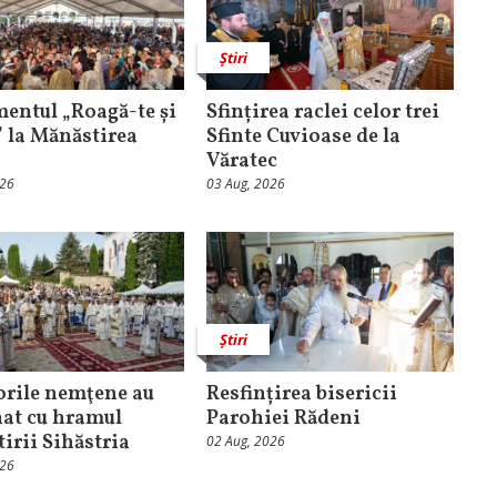
Știri
entul „Roagă-te și
Sfințirea raclei celor trei
” la Mănăstirea
Sfinte Cuvioase de la
Văratec
026
03 Aug, 2026
Știri
orile nemţene au
Resfințirea bisericii
at cu hramul
Parohiei Rădeni
irii Sihăstria
02 Aug, 2026
026