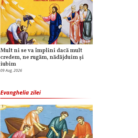
Mult ni se va împlini dacă mult
credem, ne rugăm, nădăjduim și
iubim
09 Aug, 2026
Evanghelia zilei