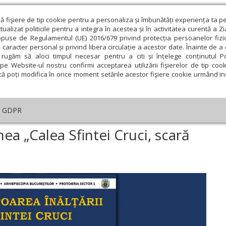
ză fişiere de tip cookie pentru a personaliza și îmbunătăți experiența ta p
alizat politicile pentru a integra în acestea și în activitatea curentă a Z
opuse de Regulamentul (UE) 2016/679 privind protecția persoanelor fizi
 caracter personal și privind libera circulație a acestor date. Înainte de 
eologie și spiritualitate
Educaţie și Cultură
Societate
rugăm să aloci timpul necesar pentru a citi și înțelege conținutul Pol
pe Website-ul nostru confirmi acceptarea utilizării fişierelor de tip cook
că poți modifica în orice moment setările acestor fişiere cookie urmând ins
An omagial
Comunicate de presă
Documentar
GDPR
tăzi are loc procesiunea „Calea Sfintei Cruci, scară către Cer” în Capitală
ea „Calea Sfintei Cruci, scară
ie
Februarie
Martie
Aprilie
Mai
Iunie