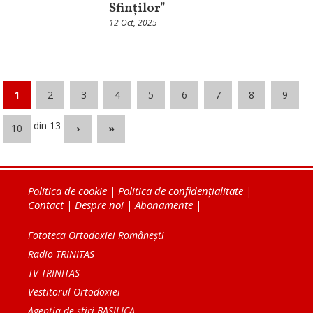
Sfinților”
12 Oct, 2025
1
2
3
4
5
6
7
8
9
din 13
10
›
»
Politica de cookie
|
Politica de confidențialitate
|
Contact
|
Despre noi
|
Abonamente
|
Fototeca Ortodoxiei Românești
Radio TRINITAS
TV TRINITAS
Vestitorul Ortodoxiei
Agenţia de ştiri BASILICA