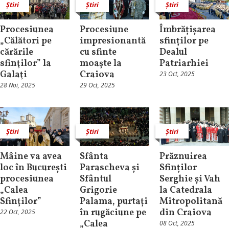
Știri
Știri
Știri
Procesiunea
Procesiune
Îmbrățișarea
„Călători pe
impresionantă
sfinților pe
cărările
cu sfinte
Dealul
sfinţilor” la
moaște la
Patriarhiei
Galaţi
Craiova
23 Oct, 2025
28 Noi, 2025
29 Oct, 2025
Știri
Știri
Știri
Mâine va avea
Sfânta
Prăznuirea
loc în București
Parascheva și
Sfinților
procesiunea
Sfântul
Serghie și Vah
„Calea
Grigorie
la Catedrala
Sfinților”
Palama, purtați
Mitropolitană
în rugăciune pe
din Craiova
22 Oct, 2025
„Calea
08 Oct, 2025