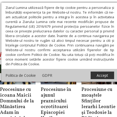
Ziarul Lumina utilizează fişiere de tip cookie pentru a personaliza și
îmbunătăți experiența ta pe Website-ul nostru. Te informăm că ne-
am actualizat politicile pentru a integra în acestea și în activitatea
curentă a Ziarului Lumina cele mai recente modificări propuse de
Regulamentul (UE) 2016/679 privind protecția persoanelor fizice în
ceea ce privește prelucrarea datelor cu caracter personal și privind
libera circulație a acestor date. Înainte de a continua navigarea pe
Website-ul nostru te rugăm să aloci timpul necesar pentru a citi și
Ziarul Lumina
›
procesiune
înțelege conținutul Politicii de Cookie. Prin continuarea navigării pe
Website-ul nostru confirmi acceptarea utilizării fişierelor de tip
procesiune
cookie conform Politicii de Cookie. Nu uita totuși că poți modifica în
orice moment setările acestor fişiere cookie urmând instrucțiunile
din Politica de Cookie.
Politica de Cookie
GDPR
Accept
Știri
Știri
Știri
Procesiune cu
Procesiune în
Procesiune cu
icoana Maicii
ajunul
moaștele
Domnului de la
praznicului
Sfinților
Mănăstirea
ocrotitoarei
Ierarhi Leontie
Adam în
Episcopiei
și Teodosie la