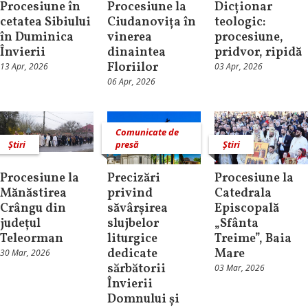
Procesiune în
Procesiune la
Dicționar
cetatea Sibiului
Ciudanovița în
teologic:
în Duminica
vinerea
procesiune,
Învierii
dinaintea
pridvor, ripidă
Floriilor
13 Apr, 2026
03 Apr, 2026
06 Apr, 2026
Comunicate de
Știri
presă
Știri
Procesiune la
Precizări
Procesiune la
Mănăstirea
privind
Catedrala
Crângu din
săvârșirea
Episcopală
județul
slujbelor
„Sfânta
Teleorman
liturgice
Treime”, Baia
dedicate
Mare
30 Mar, 2026
sărbătorii
03 Mar, 2026
Învierii
Domnului și