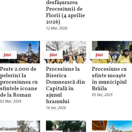
desfășurarea
Procesiunii de
Florii (4 aprilie
2026)
12 Mar, 2026
Știri
Știri
Știri
Peste 2.000 de
Procesiune la
Procesiune cu
pelerini la
Biserica
sfinte moaşte
procesiunea cu
Domnească din
în municipiul
sfintele icoane
Capitală în
Brăila
de la Roman
ajunul
05 Dec, 2025
hramului
02 Mar, 2026
16 Ian, 2026