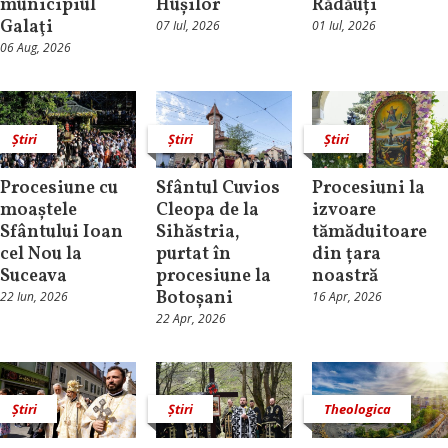
municipiul
Hușilor
Rădăuți
Galaţi
07 Iul, 2026
01 Iul, 2026
06 Aug, 2026
Știri
Știri
Știri
Procesiune cu
Sfântul Cuvios
Procesiuni la
moaștele
Cleopa de la
izvoare
Sfântului Ioan
Sihăstria,
tămăduitoare
cel Nou la
purtat în
din țara
Suceava
procesiune la
noastră
Botoșani
22 Iun, 2026
16 Apr, 2026
22 Apr, 2026
Știri
Știri
Theologica