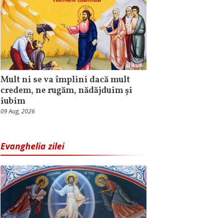
Mult ni se va împlini dacă mult
credem, ne rugăm, nădăjduim și
iubim
09 Aug, 2026
Evanghelia zilei