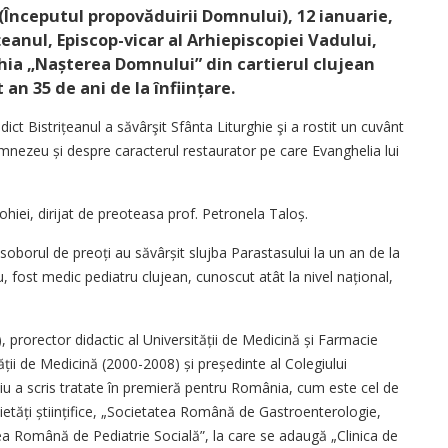
Începutul propovăduirii Domnului), 12 ianuarie,
țeanul, Episcop-vicar al Arhiepiscopiei Vadului,
arohia „Nașterea Domnului” din cartierul clujean
an 35 de ani de la înființare.
dict Bistri­țea­nul a săvârşit Sfânta Liturghie şi a rostit un cuvânt
umnezeu și despre caracterul restaurator pe care Evanghelia lui
ohiei, dirijat de preoteasa prof. Petronela Taloș.
u soborul de preoți au săvârșit slujba Parastasului la un an de la
, fost medic pediatru clujean, cunoscut atât la nivel național,
 prorector didactic al Universității de Medicină și Farmacie
ății de Medicină (2000-2008) și președinte al Colegiului
Miu a scris tratate în premieră pentru România, cum este cel de
cie­tăți științifice, „Societatea Română de Gastroenterologie,
tea Română de Pediatrie Socială”, la care se adaugă „Clinica de