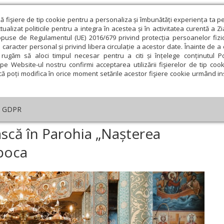
ză fişiere de tip cookie pentru a personaliza și îmbunătăți experiența ta p
alizat politicile pentru a integra în acestea și în activitatea curentă a Z
opuse de Regulamentul (UE) 2016/679 privind protecția persoanelor fizi
 caracter personal și privind libera circulație a acestor date. Înainte de 
eologie și spiritualitate
Educaţie și Cultură
Societate
rugăm să aloci timpul necesar pentru a citi și înțelege conținutul Pol
pe Website-ul nostru confirmi acceptarea utilizării fişierelor de tip cook
că poți modifica în orice moment setările acestor fişiere cookie urmând ins
An omagial
Comunicate de presă
Documentar
GDPR
necuvântare arhierească în Parohia „Nașterea Domnului” din Cluj-Napoca
scă în Parohia „Nașterea
poca
ie
Februarie
Martie
Aprilie
Mai
Iunie