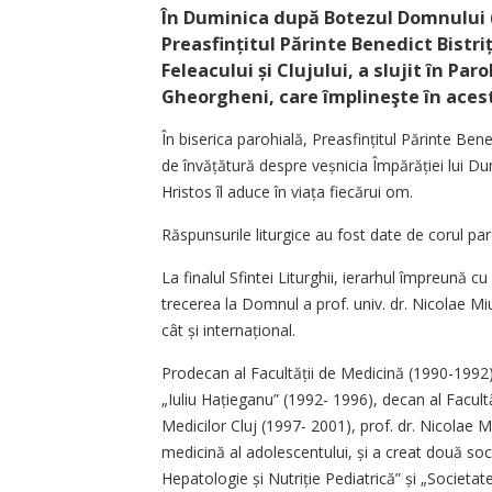
În Duminica după Botezul Domnului (
Preasfințitul Părinte Benedict Bistri
Feleacului și Clujului, a slujit în P
Gheorgheni, care împlineşte în acest 
În biserica parohială, Prea­sfin­țitul Părinte Bene
de învățătură despre veșnicia Împărăției lui D
Hristos îl aduce în viața fiecărui om.
Răspunsurile liturgice au fost date de corul par
La finalul Sfintei Liturghii, ierarhul împreună c
trecerea la Domnul a prof. univ. dr. Nicolae Miu
cât și internațional.
Prodecan al Facultății de Medicină (1990-1992),
„Iuliu Hațieganu” (1992- 1996), decan al Facult
Medicilor Cluj (1997- 2001), prof. dr. Nicolae 
medicină al ado­lescentului, și a creat două so­
Hepatologie și Nutriție Pediatrică” și „Societa