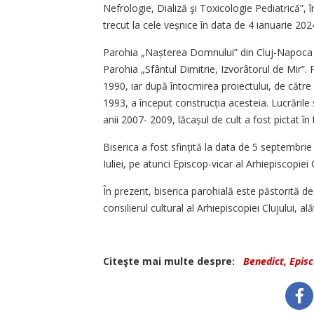
Nefrologie, Dializă şi Toxicologie Pediatrică”, î
trecut la cele veșnice în data de 4 ianuarie 202
Parohia „Nașterea Domnului” din Cluj-Napoca a 
Parohia „Sfântul Dimitrie, Izvorâtorul de Mir”. 
1990, iar după întocmirea proiectului, de cătr
1993, a început con­strucția acesteia. Lucrăril
anii 2007- 2009, lăcașul de cult a fost pictat în
Biserica a fost sfințită la data de 5 septembrie 
Iuliei, pe atunci Episcop-vicar al Arhiepiscopiei C
În prezent, biserica parohială este păstorită 
consilierul cultural al Arhiepiscopiei Clujului, al
Citeşte mai multe despre:
Benedict, Episc