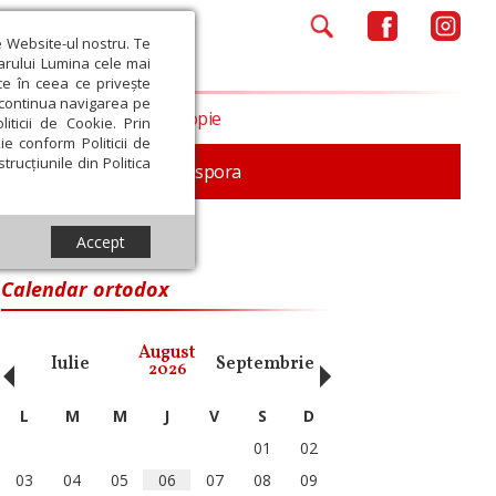
e Website-ul nostru. Te
iarului Lumina cele mai
ce în ceea ce privește
a continua navigarea pe
Opinii
Filantropie
iticii de Cookie. Prin
ie conform Politicii de
trucțiunile din Politica
In memoriam
Diaspora
Accept
Calendar ortodox
‹
›
August
Iulie
Septembrie
Octombrie
Noiembri
2026
L
M
M
J
V
S
D
01
02
03
04
05
06
07
08
09