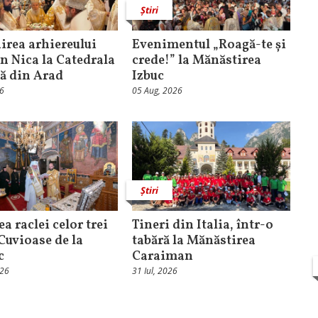
Știri
rea arhiereului
Evenimentul „Roagă-te și
n Nica la Catedrala
crede!” la Mănăstirea
că din Arad
Izbuc
26
05 Aug, 2026
Știri
ea raclei celor trei
Tineri din Italia, într-o
 Cuvioase de la
tabără la Mănăstirea
c
Caraiman
026
31 Iul, 2026