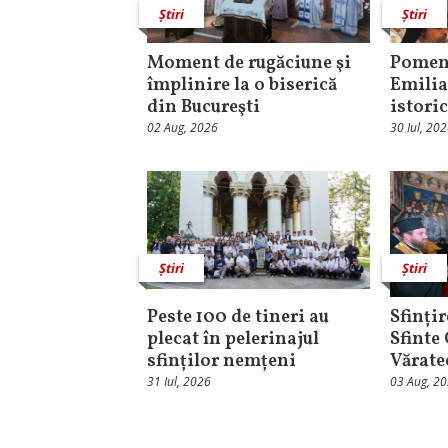
Știri
Știri
Moment de rugăciune şi
Pomeni
împlinire la o biserică
Emilia
din Bucureşti
istori
02 Aug, 2026
30 Iul, 20
Știri
Știri
Peste 100 de tineri au
Sfințir
plecat în pelerinajul
Sfinte
sfinților nemțeni
Vărate
31 Iul, 2026
03 Aug, 2