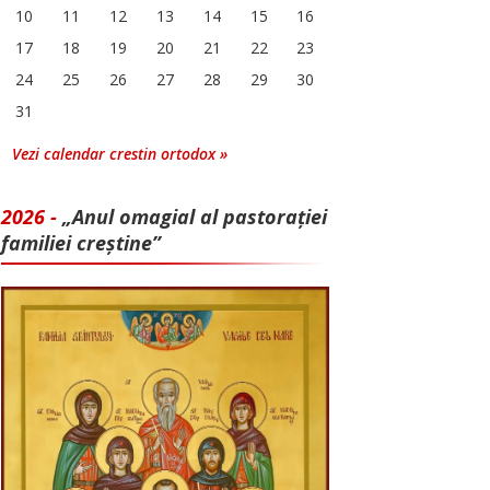
10
11
12
13
14
15
16
17
18
19
20
21
22
23
24
25
26
27
28
29
30
31
Vezi calendar crestin ortodox »
2026 -
„Anul omagial al pastorației
familiei creștine”