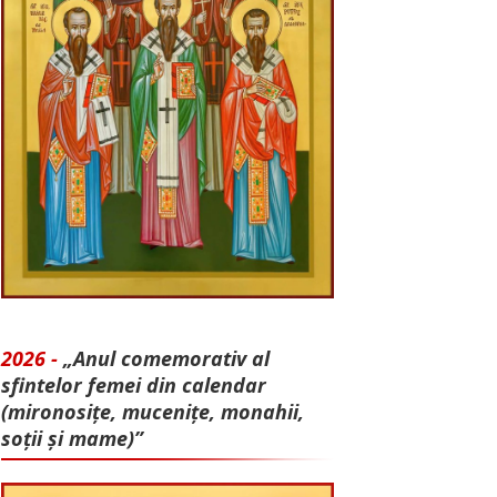
2026 -
„Anul comemorativ al
sfintelor femei din calendar
(mironosițe, mu­cenițe, monahii,
soții și mame)”