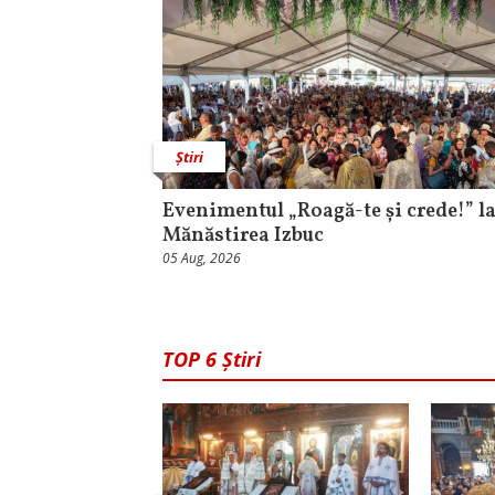
Știri
Evenimentul „Roagă-te și crede!” l
Mănăstirea Izbuc
05 Aug, 2026
TOP 6 Știri