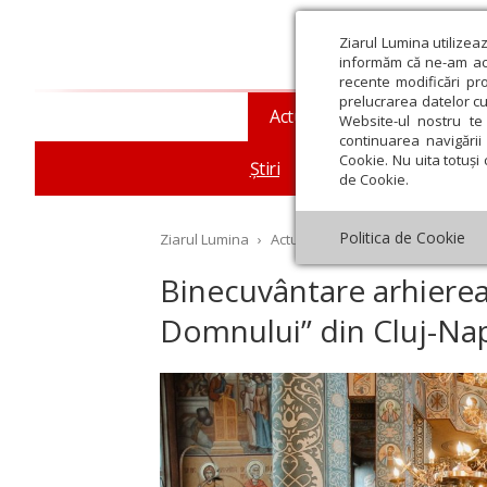
Ziarul Lumina utilizea
informăm că ne-am actu
recente modificări pr
prelucrarea datelor cu
Actualitate religioasă
T
Website-ul nostru te 
continuarea navigării 
Cookie. Nu uita totuși 
Știri
Mesaje și cuvântări
de Cookie.
Politica de Cookie
Ziarul Lumina
›
Actualitate religioasă
›
Știri
›
Bi
Binecuvântare arhierea
Domnului” din Cluj-Na
st
Septembrie
Octombrie
Noiembrie
Decembrie
Ianuar