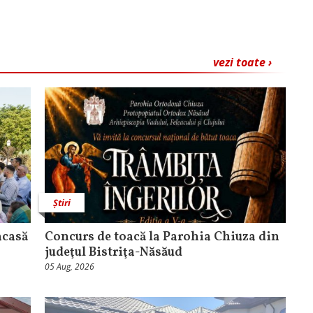
vezi toate ›
Știri
acasă
​Concurs de toacă la Parohia Chiuza din
judeţul Bistriţa-Năsăud
05 Aug, 2026