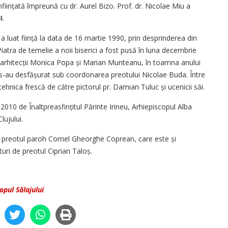
nființată împreună cu dr. Aurel Bizo. Prof. dr. Nicolae Miu a
4.
luat ființă la data de 16 martie 1990, prin desprinderea din
Piatra de temelie a noii biserici a fost pusă în luna decembrie
e arhitecții Monica Popa și Marian Munteanu, în toamna anului
e s-au desfășurat sub coordonarea preotului Nicolae Buda. Între
 tehnica frescă de către pictorul pr. Damian Tuluc și ucenicii săi.
2010 de Înaltprea­sfințitul Părinte Irineu, Arhiepiscopul Alba
lujului.
de preotul paroh Cornel Gheorghe Coprean, care este și
ături de preotul Ciprian Taloș.
opul Sălajului