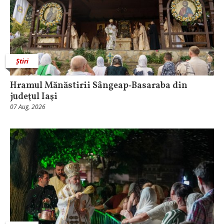
Știri
Hramul Mănăstirii Sângeap‑Basaraba din
judeţul Iaşi
07 Aug, 2026