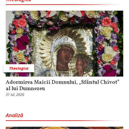
Theologica
Adormirea Maicii Domnului, „Sfântul Chivot”
al lui Dumnezeu
31 Iul, 2026
Analiză