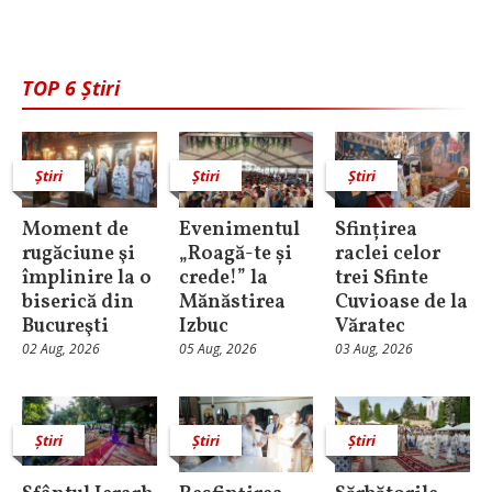
TOP 6 Știri
Știri
Știri
Știri
Moment de
Evenimentul
Sfințirea
rugăciune şi
„Roagă-te și
raclei celor
împlinire la o
crede!” la
trei Sfinte
biserică din
Mănăstirea
Cuvioase de la
Bucureşti
Izbuc
Văratec
02 Aug, 2026
05 Aug, 2026
03 Aug, 2026
Știri
Știri
Știri