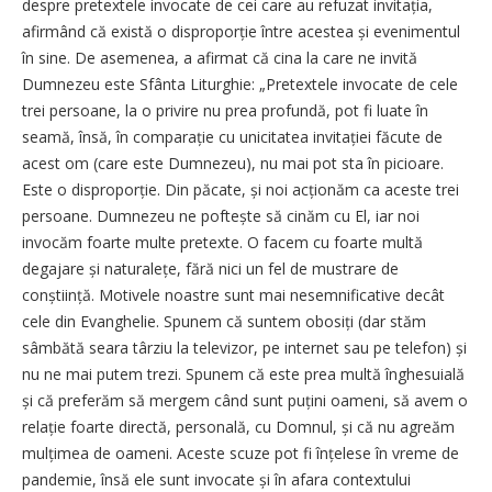
despre pretextele invocate de cei care au refuzat invitația,
afirmând că există o disproporție între acestea și evenimentul
în sine. De asemenea, a afirmat că cina la care ne invită
Dumnezeu este Sfânta Liturghie: „Pretextele invocate de cele
trei persoane, la o privire nu prea profundă, pot fi luate în
seamă, însă, în comparație cu unicitatea invitației făcute de
acest om (care este Dumnezeu), nu mai pot sta în picioare.
Este o disproporție. Din păcate, și noi acționăm ca aceste trei
persoane. Dumnezeu ne poftește să cinăm cu El, iar noi
invocăm foarte multe pretexte. O facem cu foarte multă
degajare și naturalețe, fără nici un fel de mustrare de
conștiință. Motivele noastre sunt mai nesemnificative decât
cele din Evanghelie. Spunem că suntem obosiți (dar stăm
sâmbătă seara târziu la televizor, pe internet sau pe telefon) și
nu ne mai putem trezi. Spunem că este prea multă înghesuială
și că preferăm să mergem când sunt puțini oameni, să avem o
relație foarte directă, personală, cu Domnul, și că nu agreăm
mulțimea de oameni. Aceste scuze pot fi înțelese în vreme de
pandemie, însă ele sunt invocate și în afara contextului