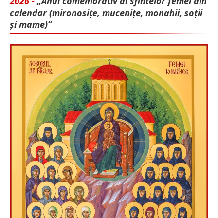
2026 -
„Anul comemorativ al sfintelor femei din
calendar (mironosițe, mu­cenițe, monahii, soții
și mame)”