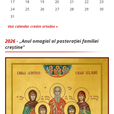
17
18
19
20
21
22
23
24
25
26
27
28
29
30
31
Vezi calendar crestin ortodox »
2026 -
„Anul omagial al pastorației familiei
creștine”