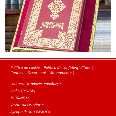
Politica de cookie
|
Politica de confidențialitate
|
Contact
|
Despre noi
|
Abonamente
|
Fototeca Ortodoxiei Românești
Radio TRINITAS
TV TRINITAS
Vestitorul Ortodoxiei
Agenţia de ştiri BASILICA