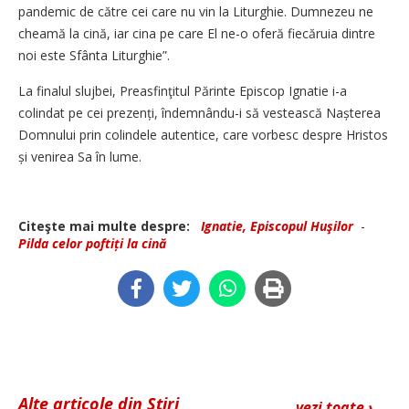
pandemic de către cei care nu vin la Liturghie. Dumnezeu ne
cheamă la cină, iar cina pe care El ne-o oferă fiecăruia dintre
noi este Sfânta Liturghie”.
La finalul slujbei, Preasfinţitul Părinte Episcop Ignatie i-a
colindat pe cei prezenți, îndemnându-i să vestească Nașterea
Domnului prin colindele autentice, care vorbesc despre Hristos
și venirea Sa în lume.
Citeşte mai multe despre:
Ignatie, Episcopul Huşilor
-
Pilda celor poftiți la cină
Alte articole din Știri
vezi toate ›