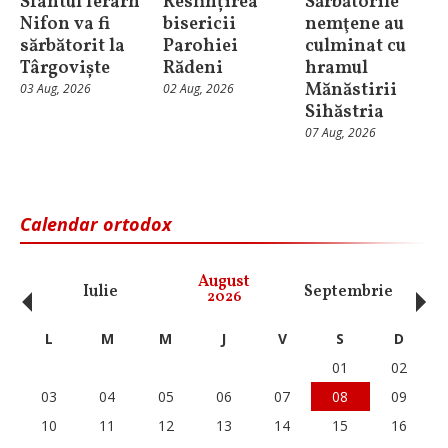
Sfântul Ierarh
Resfințirea
Sărbătorile
Nifon va fi
bisericii
nemţene au
sărbătorit la
Parohiei
culminat cu
Târgoviște
Rădeni
hramul
Mănăstirii
03 Aug, 2026
02 Aug, 2026
Sihăstria
07 Aug, 2026
Calendar ortodox
‹
›
August
Iulie
Septembrie
O
2026
L
M
M
J
V
S
D
01
02
03
04
05
06
07
08
09
10
11
12
13
14
15
16