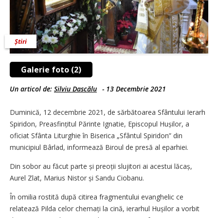
Știri
Galerie foto (2)
Un articol de:
Silviu Dascălu
-
13 Decembrie 2021
Duminică, 12 decembrie 2021, de sărbătoarea Sfântului Ierarh
Spiridon, Preasfințitul Părinte Ignatie, Episcopul Hușilor, a
oficiat Sfânta Liturghie în Biserica „Sfântul Spiridon” din
municipiul Bârlad, informează Biroul de presă al eparhiei.
Din sobor au făcut parte și preoții slujitori ai acestui lăcaș,
Aurel Zlat, Marius Nistor și Sandu Ciobanu.
În omilia rostită după citirea fragmentului evanghelic ce
relatează Pilda celor chemați la cină, ierarhul Hușilor a vorbit