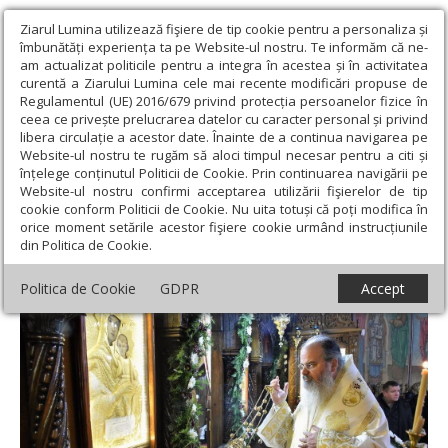
Ziarul Lumina utilizează fişiere de tip cookie pentru a personaliza și
îmbunătăți experiența ta pe Website-ul nostru. Te informăm că ne-
am actualizat politicile pentru a integra în acestea și în activitatea
curentă a Ziarului Lumina cele mai recente modificări propuse de
Regulamentul (UE) 2016/679 privind protecția persoanelor fizice în
ceea ce privește prelucrarea datelor cu caracter personal și privind
libera circulație a acestor date. Înainte de a continua navigarea pe
Website-ul nostru te rugăm să aloci timpul necesar pentru a citi și
Ziarul Lumina
›
Actualitate religioasă
›
Știri
›
Cina pe care
înțelege conținutul Politicii de Cookie. Prin continuarea navigării pe
Dumnezeu ne-o oferă este Sfânta Liturghie
Website-ul nostru confirmi acceptarea utilizării fişierelor de tip
cookie conform Politicii de Cookie. Nu uita totuși că poți modifica în
Cina pe care Dumnezeu ne-o oferă este
orice moment setările acestor fişiere cookie urmând instrucțiunile
din Politica de Cookie.
Sfânta Liturghie
Politica de Cookie
GDPR
Accept