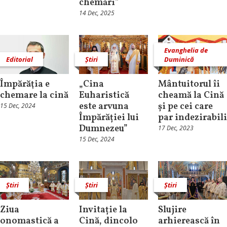
chemări”
14 Dec, 2025
Evanghelia de
Editorial
Știri
Duminică
Împărăţia e
„Cina
Mântuitorul îi
chemare la cină
Euharistică
cheamă la Cină
este arvuna
și pe cei care
15 Dec, 2024
Împărăției lui
par indezirabili
Dumnezeu”
17 Dec, 2023
15 Dec, 2024
Știri
Știri
Știri
Ziua
Invitație la
Slujire
onomastică a
Cină, dincolo
arhierească în