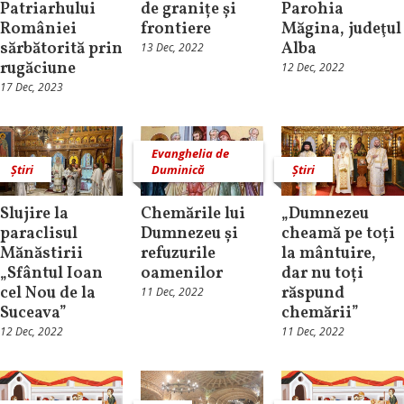
Patriarhului
de granițe și
Parohia
României
frontiere
Măgina, judeţul
sărbătorită prin
Alba
13 Dec, 2022
rugăciune
12 Dec, 2022
17 Dec, 2023
Evanghelia de
Știri
Duminică
Știri
Slujire la
Chemările lui
„Dumnezeu
paraclisul
Dumnezeu și
cheamă pe toți
Mănăstirii
refuzurile
la mântuire,
„Sfântul Ioan
oamenilor
dar nu toți
cel Nou de la
răspund
11 Dec, 2022
Suceava”
chemării”
12 Dec, 2022
11 Dec, 2022