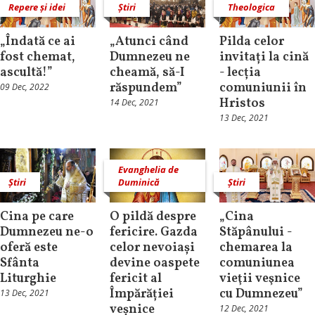
Repere și idei
Știri
Theologica
„Îndată ce ai
„Atunci când
Pilda celor
fost chemat,
Dumnezeu ne
invitați la cină
ascultă!”
cheamă, să-I
- lecția
răspundem”
comuniunii în
09 Dec, 2022
Hristos
14 Dec, 2021
13 Dec, 2021
Evanghelia de
Știri
Duminică
Știri
Cina pe care
O pildă despre
„Cina
Dumnezeu ne-o
fericire. Gazda
Stăpânului -
oferă este
celor nevoiași
chemarea la
Sfânta
devine oaspete
comuniunea
Liturghie
fericit al
vieţii veşnice
Împărăției
cu Dumnezeu”
13 Dec, 2021
veșnice
12 Dec, 2021