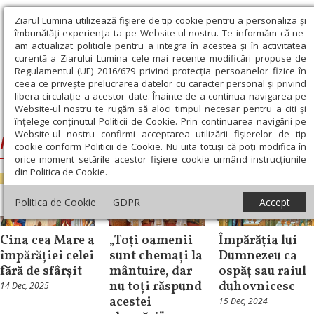
Ziarul Lumina utilizează fişiere de tip cookie pentru a personaliza și
îmbunătăți experiența ta pe Website-ul nostru. Te informăm că ne-
am actualizat politicile pentru a integra în acestea și în activitatea
curentă a Ziarului Lumina cele mai recente modificări propuse de
Regulamentul (UE) 2016/679 privind protecția persoanelor fizice în
ceea ce privește prelucrarea datelor cu caracter personal și privind
libera circulație a acestor date. Înainte de a continua navigarea pe
Website-ul nostru te rugăm să aloci timpul necesar pentru a citi și
Ziarul Lumina
›
Pilda celor poftiți la cină
înțelege conținutul Politicii de Cookie. Prin continuarea navigării pe
Website-ul nostru confirmi acceptarea utilizării fişierelor de tip
Pilda celor poftiți la cină
cookie conform Politicii de Cookie. Nu uita totuși că poți modifica în
orice moment setările acestor fişiere cookie urmând instrucțiunile
din Politica de Cookie.
Evanghelia de
Evanghelia de
Politica de Cookie
GDPR
Accept
Duminică
Știri
Duminică
Cina cea Mare a
„Toți oamenii
Împărăția lui
împărăției celei
sunt chemați la
Dumnezeu ca
fără de sfârșit
mântuire, dar
ospăț sau raiul
nu toți răspund
duhovnicesc
14 Dec, 2025
acestei
15 Dec, 2024