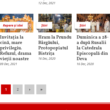
12 Dec, 2021
Repere și idei
Știri
Știri
Invitația la
Hram la Prundu
Duminica a 28-
cină, mare
Bârgăului,
a după Rusalii
privilegiu.
Protopopiatul
la Catedrala
Refuzul, drama
Bistriţa
Episcopală din
vieții noastre
Deva
16 Dec, 2020
09 Dec, 2021
16 Dec, 2020
1
2
›
»