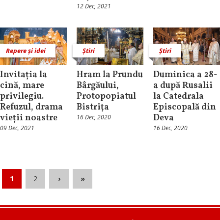
12 Dec, 2021
Repere și idei
Știri
Știri
Invitația la
Hram la Prundu
Duminica a 28-
cină, mare
Bârgăului,
a după Rusalii
privilegiu.
Protopopiatul
la Catedrala
Refuzul, drama
Bistriţa
Episcopală din
vieții noastre
Deva
16 Dec, 2020
09 Dec, 2021
16 Dec, 2020
1
2
›
»