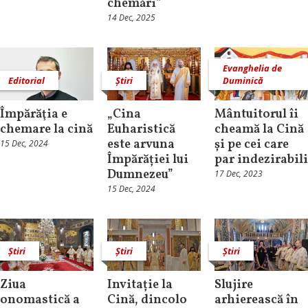
chemări”
14 Dec, 2025
Evanghelia de
Editorial
Știri
Duminică
Împărăţia e
„Cina
Mântuitorul îi
chemare la cină
Euharistică
cheamă la Cină
este arvuna
și pe cei care
15 Dec, 2024
Împărăției lui
par indezirabili
Dumnezeu”
17 Dec, 2023
15 Dec, 2024
Știri
Știri
Știri
Ziua
Invitație la
Slujire
onomastică a
Cină, dincolo
arhierească în