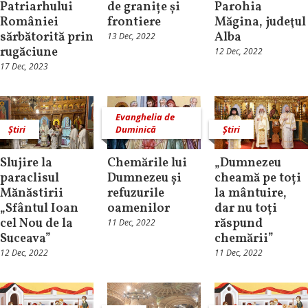
Patriarhului
de granițe și
Parohia
României
frontiere
Măgina, judeţul
sărbătorită prin
Alba
13 Dec, 2022
rugăciune
12 Dec, 2022
17 Dec, 2023
Evanghelia de
Știri
Duminică
Știri
Slujire la
Chemările lui
„Dumnezeu
paraclisul
Dumnezeu și
cheamă pe toți
Mănăstirii
refuzurile
la mântuire,
„Sfântul Ioan
oamenilor
dar nu toți
cel Nou de la
răspund
11 Dec, 2022
Suceava”
chemării”
12 Dec, 2022
11 Dec, 2022