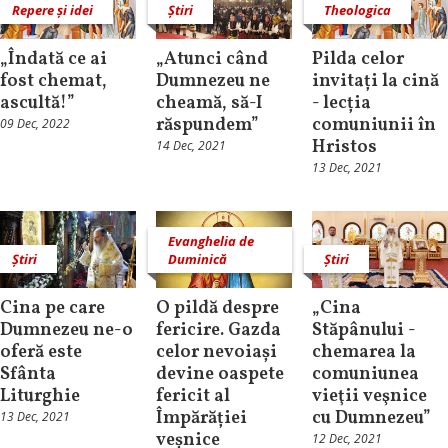
Repere și idei
Știri
Theologica
„Îndată ce ai
„Atunci când
Pilda celor
fost chemat,
Dumnezeu ne
invitați la cină
ascultă!”
cheamă, să-I
- lecția
răspundem”
comuniunii în
09 Dec, 2022
Hristos
14 Dec, 2021
13 Dec, 2021
Evanghelia de
Știri
Duminică
Știri
Cina pe care
O pildă despre
„Cina
Dumnezeu ne-o
fericire. Gazda
Stăpânului -
oferă este
celor nevoiași
chemarea la
Sfânta
devine oaspete
comuniunea
Liturghie
fericit al
vieţii veşnice
Împărăției
cu Dumnezeu”
13 Dec, 2021
veșnice
12 Dec, 2021