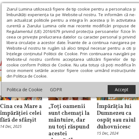
Ziarul Lumina utilizează fişiere de tip cookie pentru a personaliza și
îmbunătăți experiența ta pe Website-ul nostru. Te informăm că ne-
am actualizat politicile pentru a integra în acestea și în activitatea
curentă a Ziarului Lumina cele mai recente modificări propuse de
Regulamentul (UE) 2016/679 privind protecția persoanelor fizice în
ceea ce privește prelucrarea datelor cu caracter personal și privind
libera circulație a acestor date. Înainte de a continua navigarea pe
Website-ul nostru te rugăm să aloci timpul necesar pentru a citi și
Ziarul Lumina
›
Pilda celor poftiți la cină
înțelege conținutul Politicii de Cookie. Prin continuarea navigării pe
Website-ul nostru confirmi acceptarea utilizării fişierelor de tip
Pilda celor poftiți la cină
cookie conform Politicii de Cookie. Nu uita totuși că poți modifica în
orice moment setările acestor fişiere cookie urmând instrucțiunile
din Politica de Cookie.
Evanghelia de
Evanghelia de
Politica de Cookie
GDPR
Accept
Duminică
Știri
Duminică
Cina cea Mare a
„Toți oamenii
Împărăția lui
împărăției celei
sunt chemați la
Dumnezeu ca
fără de sfârșit
mântuire, dar
ospăț sau raiul
nu toți răspund
duhovnicesc
14 Dec, 2025
acestei
15 Dec, 2024