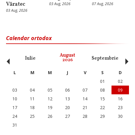
Văratec
03 Aug, 2026
07 Aug, 2026
03 Aug, 2026
Calendar ortodox
‹
›
August
Iulie
Septembrie
O
2026
L
M
M
J
V
S
D
01
02
03
04
05
06
07
08
09
10
11
12
13
14
15
16
17
18
19
20
21
22
23
24
25
26
27
28
29
30
31