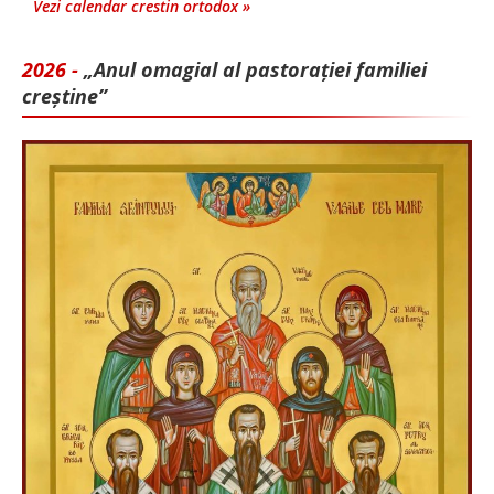
Vezi calendar crestin ortodox »
2026 -
„Anul omagial al pastorației familiei
creștine”