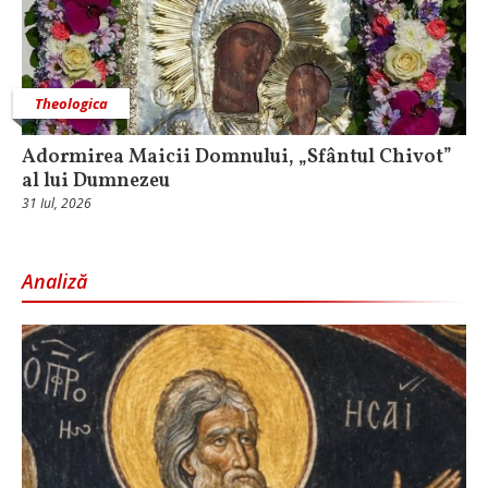
Theologica
Adormirea Maicii Domnului, „Sfântul Chivot”
al lui Dumnezeu
31 Iul, 2026
Analiză