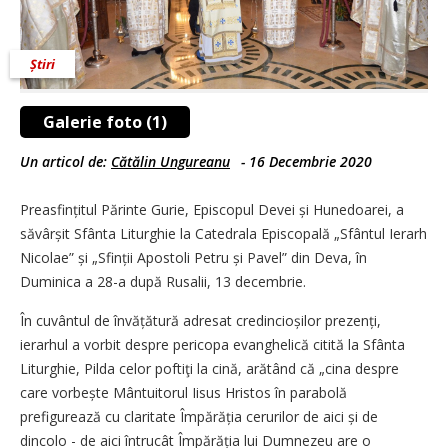
Știri
Galerie foto (1)
Un articol de:
Cătălin Ungureanu
-
16 Decembrie 2020
Preasfințitul Părinte Gurie, Episcopul Devei și Hunedoarei, a
săvârșit Sfânta Liturghie la Catedrala Episcopală „Sfântul Ierarh
Nicolae” și „Sfinții Apostoli Petru și Pavel” din Deva, în
Duminica a 28-a după Rusalii, 13 decembrie.
În cuvântul de învățătură adresat credincioșilor prezenți,
ierarhul a vorbit despre pericopa evanghelică citită la Sfânta
Liturghie, Pilda celor poftiţi la cină, arătând că „cina despre
care vorbește Mântuitorul Iisus Hristos în parabolă
prefigurează cu claritate Împărăția cerurilor de aici și de
dincolo - de aici întrucât Împărăția lui Dumnezeu are o