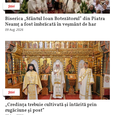
Știri
Biserica „Sfântul Ioan Botezătorul” din Piatra
Neamț a fost îmbrăcată în veșmânt de har
09 Aug, 2026
Știri
„Credința trebuie cultivată şi întărită prin
rugăciune și post”