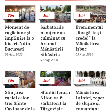
Știri
Știri
Știri
Moment de
Sărbătorile
Evenimentul
rugăciune şi
nemţene au
„Roagă-te și
împlinire la o
culminat cu
crede!” la
biserică din
hramul
Mănăstirea
Bucureşti
Mănăstirii
Izbuc
Sihăstria
02 Aug, 2026
05 Aug, 2026
07 Aug, 2026
Știri
Știri
Știri
Sfințirea
Sfântul Ierarh
Mănăstirea
raclei celor
Nifon va fi
Lainici, reper
trei Sfinte
sărbătorit la
de slujire şi
Cuvioase de la
Târgoviște
comuniune