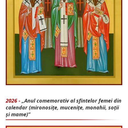
2026 -
„Anul comemorativ al sfintelor femei din
calendar (mironosițe, mu­cenițe, monahii, soții
și mame)”