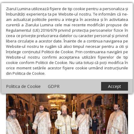
Ziarul Lumina utilizează fişiere de tip cookie pentru a personaliza și
îmbunătăți experiența ta pe Website-ul nostru. Te informăm că ne-
am actualizat politicile pentru a integra în acestea și în activitatea
curentă a Ziarului Lumina cele mai recente modificări propuse de
Regulamentul (UE) 2016/679 privind protecția persoanelor fizice în
ceea ce privește prelucrarea datelor cu caracter personal și privind
libera circulație a acestor date. Înainte de a continua navigarea pe
Website-ul nostru te rugăm să aloci timpul necesar pentru a citi și
Ziarul Lumina
›
Actualitate religioasă
›
Știri
›
Duminica a 28-a
înțelege conținutul Politicii de Cookie. Prin continuarea navigării pe
după Rusalii la Catedrala Episcopală din Deva
Website-ul nostru confirmi acceptarea utilizării fişierelor de tip
cookie conform Politicii de Cookie. Nu uita totuși că poți modifica în
Duminica a 28-a după Rusalii la Catedrala
orice moment setările acestor fişiere cookie urmând instrucțiunile
din Politica de Cookie.
Episcopală din Deva
Politica de Cookie
GDPR
Accept