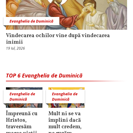
Evanghelia de Duminică
Vindecarea ochilor vine după vindecarea
inimii
19 Iul, 2026
TOP 6 Evanghelia de Duminică
Evanghelia de
Evanghelia de
Duminică
Duminică
Împreună cu
Mult ni se va
Hristos,
împlini dacă
traversăm
mult credem,