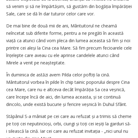
să venim și să ne împărtășim, să gustăm din bogăția împărăției
Sale, care se dă în dar tuturor celor care vor.
De mai bine de două mii de ani, Mântuitorul ne cheamă
neîncetat sub diferite forme, pentru a ne pregăti în această
viață ca atunci când vom pleca din lumea aceasta să fim și noi
printre cei aleși la Cina cea Mare. Să fim precum fecioarele cele
înțelepte care aveau cu ele aprinse candelele atunci când
Mirele a venit pe neașteptate.
În duminica de astăzi avem Pilda celor poftiți la cină.
Mântuitorul vorbea în pilde în chip tainic poporului despre Cina
cea Mare, care nu e altceva decât împărăția Sa cea veșnică,
care începe încă de aici, din lumea aceasta, și se continuă
dincolo, unde există bucurie și fericire veșnică în Duhul Sfânt.
Stăpânul S-a mâniat pe cei care au refuzat și a trimis să cheme
pe toți cei neputincioși, orbi, ciungi și toți cei ieșiți la garduri să-
i silească la cină. Iar cei care au refuzat invitația - „nici unul nu