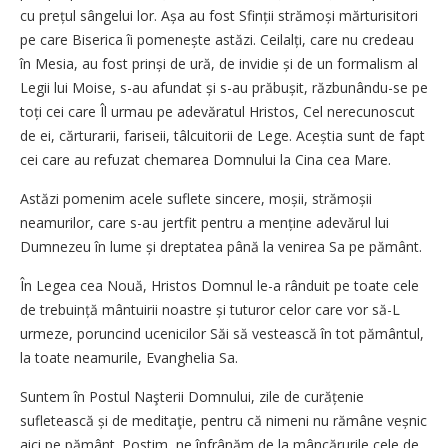
cu prețul sângelui lor. Așa au fost Sfinții strămoși mărturisitori
pe care Biserica îi pome­nește astăzi. Ceilalți, care nu credeau
în Mesia, au fost prinși de ură, de invidie și de un formalism al
Legii lui Moise, s-au afundat și s-au prăbușit, răzbunându-se pe
toți cei care Îl urmau pe adevăratul Hristos, Cel nerecunoscut
de ei, cărturarii, fariseii, tâlcuitorii de Lege. Aceștia sunt de fapt
cei care au refuzat chemarea Domnului la Cina cea Mare.
Astăzi pomenim acele suflete sincere, moșii, strămoșii
neamurilor, care s-au jertfit pentru a menține adevărul lui
Dumnezeu în lume și dreptatea până la venirea Sa pe pământ.
În Legea cea Nouă, Hristos Domnul le-a rânduit pe toate cele
de trebuință mântuirii noastre și tuturor celor care vor să-L
urmeze, poruncind ucenicilor Săi să vestească în tot pământul,
la toate neamurile, Evanghelia Sa.
Suntem în Postul Naşterii Domnului, zile de curățenie
sufletească și de meditaţie, pentru că nimeni nu rămâne veșnic
aici pe pământ. Postim, ne înfrânăm de la mâncărurile cele de