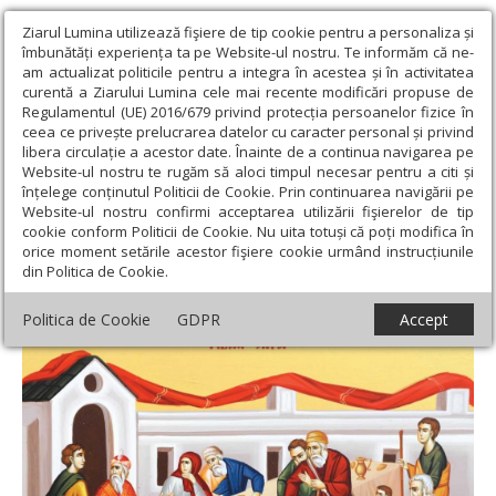
Ziarul Lumina utilizează fişiere de tip cookie pentru a personaliza și
îmbunătăți experiența ta pe Website-ul nostru. Te informăm că ne-
am actualizat politicile pentru a integra în acestea și în activitatea
curentă a Ziarului Lumina cele mai recente modificări propuse de
Regulamentul (UE) 2016/679 privind protecția persoanelor fizice în
ceea ce privește prelucrarea datelor cu caracter personal și privind
libera circulație a acestor date. Înainte de a continua navigarea pe
Website-ul nostru te rugăm să aloci timpul necesar pentru a citi și
Ziarul Lumina
›
Teologie și spiritualitate
›
Evanghelia de
înțelege conținutul Politicii de Cookie. Prin continuarea navigării pe
Duminică
›
Cina cea Mare a împărăției celei fără de sfârșit
Website-ul nostru confirmi acceptarea utilizării fişierelor de tip
cookie conform Politicii de Cookie. Nu uita totuși că poți modifica în
Cina cea Mare a împărăției celei fără de
orice moment setările acestor fişiere cookie urmând instrucțiunile
din Politica de Cookie.
sfârșit
Politica de Cookie
GDPR
Accept