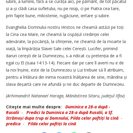
iubirii, a luminii, fără a se curăța aici, pe pământ, de tot păcatul
și a-și clădi casa sufletului, nu pe nisip, ci pe Piatra cea tare,
prin fapte bune, milostenie, rugăciune, iertare și iubire.
Evanghelia Domnului nostru Hristos ne cheamă astăzi pe toți
la Cina cea Mare, ne cheamă la ospățul credinței celei
adevărate, la pocăință, la sfințenie, ne cheamă de la moarte la
viață, la împărăția Slavei Sale celei Cerești. Lucifer, primind
daruri cerești de la Dumnezeu, s-a ridicat cu pretenția de a fi
egal cu El (Isaia 14:13-14). Fiecare dar pe care îl avem nu e de
la noi înșine, este de la Dumnezeu și Lui trebuie să îl atribuim,
pentru a înlătura din inima noastră înălțarea de sine, mândria și
slava deșartă care ne afundă și ne duc departe de Dumnezeu.
(Arhimandrit Natanael Haraga, Mănăstirea Sitaru, judeţul Ilfov)
Citeşte mai multe despre:
Duminica a 28-a după ­
Rusalii
-
Predici la Duminica a 28-a după Rusalii, a Sf.
Strămoși dupa trup ai Domnului, Pilda celor poftiți la cină
-
predica
-
Pilda celor poftiți la cină