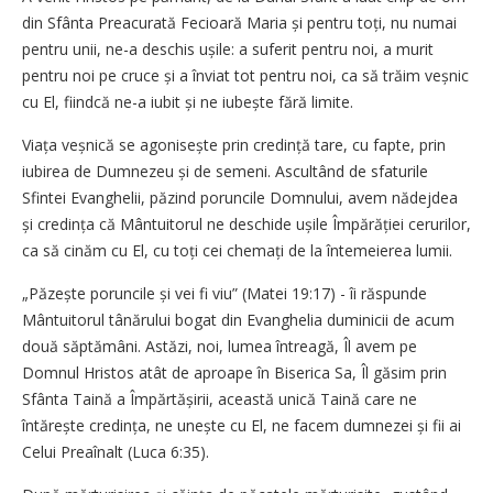
din Sfânta Preacurată Fecioară Maria și pentru toți, nu numai
pentru unii, ne-a deschis ușile: a suferit pentru noi, a murit
pentru noi pe cruce și a înviat tot pentru noi, ca să trăim veșnic
cu El, fiindcă ne-a iubit și ne iubește fără limite.
Viața veșnică se agonisește prin credință tare, cu fapte, prin
iubirea de Dumnezeu și de semeni. Ascultând de sfaturile
Sfintei Evanghelii, păzind poruncile Domnului, avem nădejdea
și credința că Mântuitorul ne deschide ușile Împă­răției cerurilor,
ca să cinăm cu El, cu toți cei chemați de la întemeierea lumii.
„Păzește poruncile și vei fi viu” (Matei 19:17) - îi răspunde
Mântuitorul tânărului bogat din Evanghelia duminicii de acum
două săptămâni. Astăzi, noi, lumea întreagă, Îl avem pe
Domnul Hristos atât de aproape în Biserica Sa, Îl găsim prin
Sfânta Taină a Împărtășirii, această unică Taină care ne
întărește credința, ne unește cu El, ne facem dumnezei și fii ai
Celui Preaînalt (Luca 6:35).