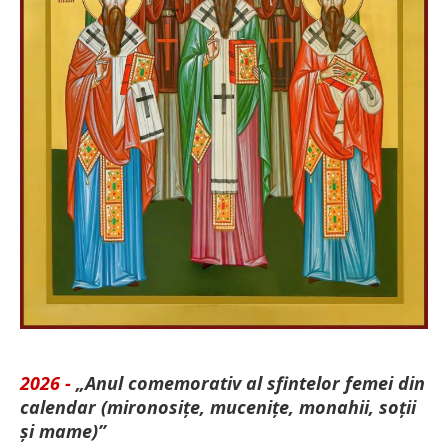
2026 -
„Anul comemorativ al sfintelor femei din
calendar (mironosițe, mu­cenițe, monahii, soții
și mame)”