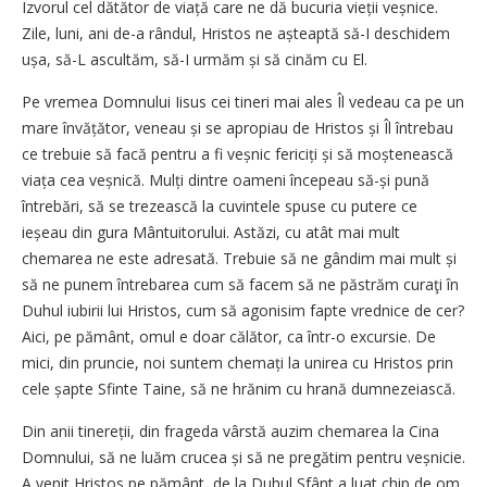
Izvorul cel dătător de viață care ne dă bucuria vieții veșnice.
Zile, luni, ani de-a rândul, Hristos ne așteaptă să-I deschidem
ușa, să-L ascultăm, să-I urmăm și să cinăm cu El.
Pe vremea Domnului Iisus cei tineri mai ales Îl vedeau ca pe un
mare învățător, veneau și se apropiau de Hristos și Îl întrebau
ce trebuie să facă pentru a fi veșnic fericiți și să moștenească
viața cea veșnică. Mulți dintre oameni începeau să-și pună
întrebări, să se trezească la cuvintele spuse cu putere ce
ieșeau din gura Mântuitorului. Astăzi, cu atât mai mult
chemarea ne este adresată. Trebuie să ne gândim mai mult și
să ne punem întrebarea cum să facem să ne păstrăm curaţi în
Duhul iubirii lui Hristos, cum să agonisim fapte vrednice de cer?
Aici, pe pământ, omul e doar călător, ca într-o excursie. De
mici, din pruncie, noi suntem chemați la unirea cu Hristos prin
cele șapte Sfinte Taine, să ne hrănim cu hrană dumnezeiască.
Din anii tinereții, din frageda vârstă auzim chemarea la Cina
Domnului, să ne luăm crucea și să ne pregătim pentru veșnicie.
A venit Hristos pe pământ, de la Duhul Sfânt a luat chip de om