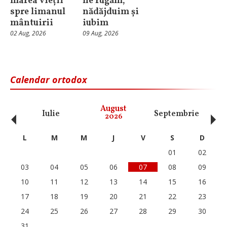
marea vieții
ne rugăm,
spre limanul
nădăjduim și
mântuirii
iubim
02 Aug, 2026
09 Aug, 2026
Calendar ortodox
‹
›
August
Iulie
Septembrie
O
2026
L
M
M
J
V
S
D
01
02
03
04
05
06
07
08
09
10
11
12
13
14
15
16
17
18
19
20
21
22
23
24
25
26
27
28
29
30
31