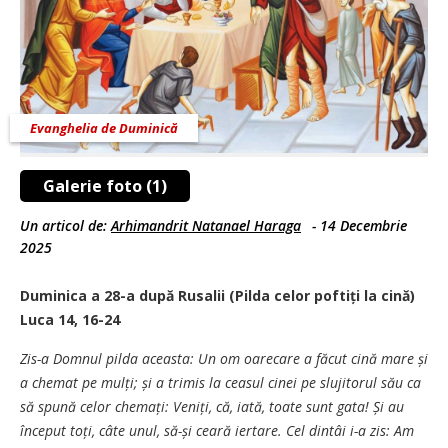
Evanghelia de Duminică
Galerie foto (1)
Un articol de:
Arhimandrit Natanael Haraga
-
14 Decembrie
2025
Duminica a 28-a după Rusalii (Pilda celor poftiți la cină)
Luca 14, 16-24
Zis-a Domnul pilda aceasta: Un om oarecare a făcut cină mare și
a chemat pe mulți; și a trimis la ceasul cinei pe slujitorul său ca
să spună celor chemați: Veniți, că, iată, toate sunt gata! Și au
început toți, câte unul, să-și ceară iertare. Cel dintâi i-a zis: Am