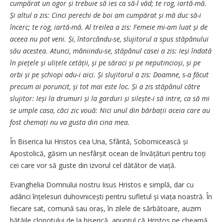
cumpărat un ogor și trebuie să ies ca să-l văd; te rog, iartă-mă.
Și altul a zis: Cinci perechi de boi am cumpărat și mă duc să-i
încerc; te rog, iartă-mă. Al treilea a zis: Femeie mi-am luat și de
aceea nu pot veni. Și, întorcându-se, slujitorul a spus stăpânului
său acestea. Atunci, mâniindu-se, stăpânul casei a zis: Ieși îndată
în piețele și ulițele cetății, și pe săraci și pe neputincioși, și pe
orbi și pe șchiopi adu-i aici. Și slujitorul a zis: Doamne, s-a făcut
precum ai poruncit, și tot mai este loc. Și a zis stăpânul către
slujitor: Ieși la drumuri și la garduri și silește-i să intre, ca să mi
se umple casa, căci zic vouă: Nici unul din bărbații aceia care au
fost chemați nu va gusta din cina mea.
În Biserica lui Hristos cea Una, Sfântă, Sobornicească și
Apostolică, găsim un nesfârșit ocean de învă­țături pentru toți
cei care vor să guste din izvorul cel dătător de viață.
Evanghelia Domnului nostru Iisus Hristos e simplă, dar cu
adânci înțelesuri duhovnicești pentru sufletul și viața noastră. În
fiecare sat, comună sau oraș, în zilele de sărbătoare, auzim
bătăile clopotului de la biserică, anunțul că Hristos ne cheamă