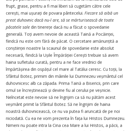
frupt, grase, pentru a fi mai liberi să cugetăm către cele
cerești, mai ușurați de povara pântecelui.
Fiecare să aibă un
preot duhovnic dacă nu-l are, să se mărturisească de toate
păcatele sale
din tinerețe dacă nu a făcut o spovedanie
generală. Toți avem nevoie de această Taină a Po­căinței,
fiindcă nu este om fără de păcat. O cercetare amă­nunțită a
conștiinței noastre la scaunul de spovedanie este absolut
necesară, fiindcă la Ușile Împărăției Cerești trebuie să avem
haina sufletului curată, pentru a ne face vrednici de
împărtășirea din ospățul cel mare al Tatălui ceresc. Cu toții, la
Sfântul Botez, primim din mâinile lui Dumnezeu veșmântul cel
duhovnicesc alb ca zăpada. Prima Taină a Bisericii, prin care
omul se încreș­tinează și devine fiu al cerului pe veșnicie.
Neîncetat este nevoie să ne îngrijim ca să nu pătăm acest
veșmânt primit la Sfântul Botez. Să ne îngrijim de haina
noastră duhovnicească, ce nu va putea fi aruncată de pe noi
niciodată. Cu ea ne vom prezenta în fața lui Hristos Dumnezeu.
Nimeni nu poate intra la Cina cea Mare a lui Hristos, a păcii, a