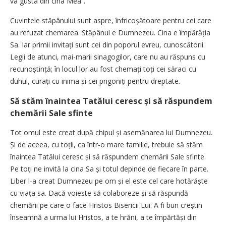
va gusta din cina Mea”.
Cuvintele stăpânului sunt aspre, înfricoșătoare pentru cei care
au refuzat chemarea. Stăpânul e Dumnezeu. Cina e împărăția
Sa. Iar primii invitați sunt cei din poporul evreu, cunoscătorii
Legii de atunci, mai-marii sinagogilor, care nu au răspuns cu
recunoștință; în locul lor au fost chemați toți cei săraci cu
duhul, curați cu inima și cei prigoniți pentru dreptate.
Să stăm înaintea Tatălui ceresc și să răspundem
chemării Sale sfinte
Tot omul este creat după chipul și asemănarea lui Dumnezeu.
Și de aceea, cu toții, ca într-o mare familie, trebuie să stăm
înaintea Tatălui ceresc și să răspundem chemării Sale sfinte.
Pe toți ne invită la cina Sa și totul depinde de fiecare în parte.
Liber l-a creat Dumnezeu pe om și el este cel care hotărăște
cu viața sa. Dacă voiește să colaboreze și să răspundă
chemării pe care o face Hristos Bisericii Lui. A fi bun creștin
înseamnă a urma lui Hristos, a te hrăni, a te împărtăși din