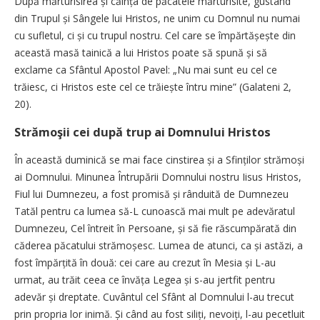
După mărturisirea și căința de păcatele mărturisite, gustând
din Trupul și Sângele lui Hristos, ne unim cu Domnul nu numai
cu sufletul, ci și cu trupul nostru. Cel care se împărtășește din
această masă tainică a lui Hristos poate să spună și să
exclame ca Sfântul Apostol Pavel: „Nu mai sunt eu cel ce
trăiesc, ci Hristos este cel ce trăiește întru mine” (Galateni 2,
20).
Strămoşii cei după trup ai Domnului Hristos
În această duminică se mai face cinstirea și a Sfinților strămoși
ai Domnului. Minunea Întrupării Domnului nostru Iisus Hristos,
Fiul lui Dumnezeu, a fost promisă și rânduită de Dumnezeu
Tatăl pentru ca lumea să-L cunoască mai mult pe adevăratul
Dumnezeu, Cel întreit în Persoane, și să fie răscumpărată din
căderea păcatului strămoșesc. Lumea de atunci, ca și astăzi, a
fost împărțită în două: cei care au crezut în Mesia și L-au
urmat, au trăit ceea ce învăța Legea și s-au jertfit pentru
adevăr și dreptate. Cuvântul cel Sfânt al Domnului l-au trecut
prin propria lor inimă. Și când au fost siliți, nevoiți, l-au pecetluit