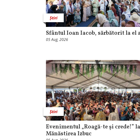
Știri
Sfântul Ioan Iacob, sărbătorit la el 
05 Aug, 2026
Știri
Evenimentul „Roagă-te și crede!” l
Mănăstirea Izbuc