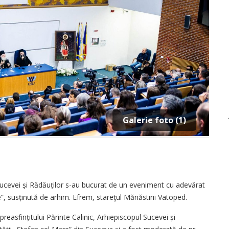
Galerie foto (1)
i Sucevei și Rădăuților s-au bucurat de un eveniment cu adevărat
”, susținută de arhim. Efrem, stareţul Mănăstirii Vatoped.
easfințitului Părinte Calinic, Arhiepiscopul Sucevei și