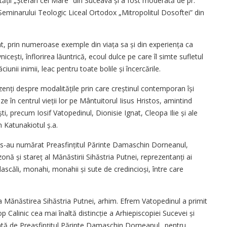
tății „Ștefan cel Mare” din Suceava și a fost moderată de pr.
Seminarului Teologic Liceal Ortodox „Mitropolitul Dosoftei” din
rat, prin numeroase exemple din viața sa și din experiența ca
ovnicești, înflorirea lăuntrică, ecoul dulce pe care îl simte sufletul
iunii inimii, leac pentru toate bolile și încercările.
zenți despre modalitățile prin care creștinul contemporan își
 în centrul vieții lor pe Mântuitorul Iisus Hristos, amintind
ti, precum Iosif Vatopedinul, Dionisie Ignat, Cleopa Ilie și ale
m Katunakiotul ș.a.
t s-au numărat Preasfințitul Părinte Damaschin Dorneanul,
onă și stareț al Mănăstirii Sihăstria Putnei, reprezentanți ai
 dascăli, monahi, monahii și sute de credincioși, între care
e la Mănăstirea Sihăstria Putnei, arhim. Efrem Vatopedinul a primit
op Calinic cea mai înaltă distincție a Arhiepiscopiei Sucevei și
ată de Preasfințitul Părinte Damaschin Dorneanul „pentru