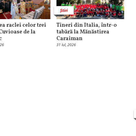
Știri
ea raclei celor trei
Tineri din Italia, într-o
 Cuvioase de la
tabără la Mănăstirea
c
Caraiman
026
31 Iul, 2026