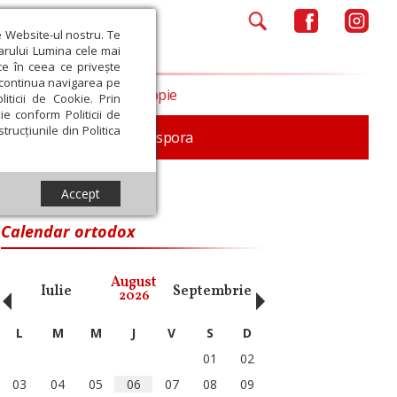
e Website-ul nostru. Te
iarului Lumina cele mai
ce în ceea ce privește
a continua navigarea pe
Opinii
Filantropie
iticii de Cookie. Prin
ie conform Politicii de
trucțiunile din Politica
In memoriam
Diaspora
Accept
Calendar ortodox
‹
›
August
Iulie
Septembrie
Octombrie
Noiembri
2026
L
M
M
J
V
S
D
01
02
03
04
05
06
07
08
09