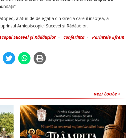
unității”.
atoped, alături de delegația din Grecia care îl însoțea, a
uprinsul Arhiepiscopiei Sucevei și Rădăuților.
iscopul Sucevei şi Rădăuţilor
-
conferinta
-
Părintele Efrem
vezi toate ›