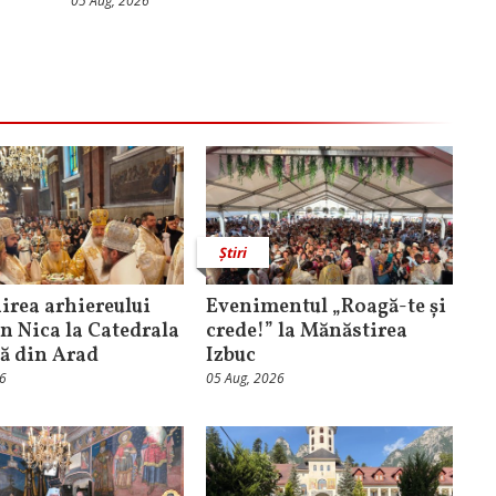
05 Aug, 2026
Știri
rea arhiereului
Evenimentul „Roagă-te și
n Nica la Catedrala
crede!” la Mănăstirea
că din Arad
Izbuc
26
05 Aug, 2026