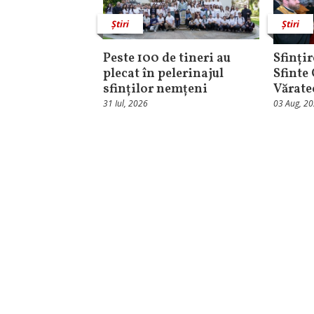
Știri
Știri
Peste 100 de tineri au
Sfințir
plecat în pelerinajul
Sfinte
sfinților nemțeni
Vărate
31 Iul, 2026
03 Aug, 2