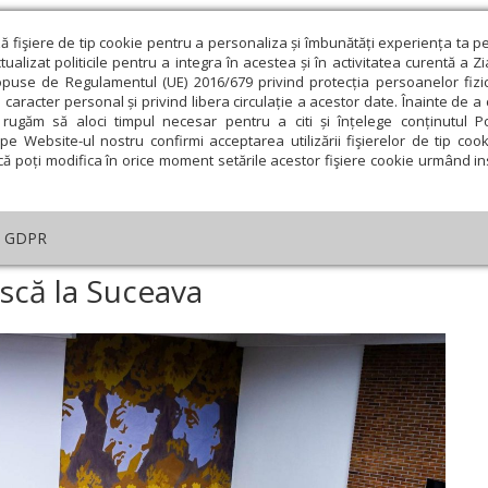
ză fişiere de tip cookie pentru a personaliza și îmbunătăți experiența ta p
alizat politicile pentru a integra în acestea și în activitatea curentă a Z
opuse de Regulamentul (UE) 2016/679 privind protecția persoanelor fizi
 caracter personal și privind libera circulație a acestor date. Înainte de 
eologie și spiritualitate
Educaţie și Cultură
Societate
rugăm să aloci timpul necesar pentru a citi și înțelege conținutul Pol
pe Website-ul nostru confirmi acceptarea utilizării fişierelor de tip cook
că poți modifica în orice moment setările acestor fişiere cookie urmând ins
An omagial
Comunicate de presă
Documentar
GDPR
nferință duhovnicească la Suceava
scă la Suceava
ie
Februarie
Martie
Aprilie
Mai
Iunie