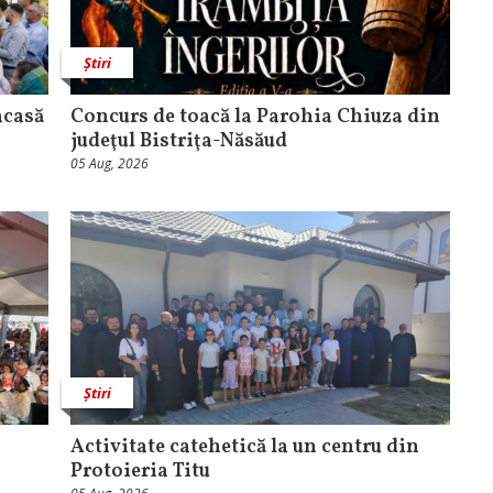
Știri
acasă
​Concurs de toacă la Parohia Chiuza din
judeţul Bistriţa-Năsăud
05 Aug, 2026
Știri
a
Activitate catehetică la un centru din
Protoieria Titu