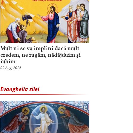
Mult ni se va împlini dacă mult
credem, ne rugăm, nădăjduim și
iubim
09 Aug, 2026
Evanghelia zilei