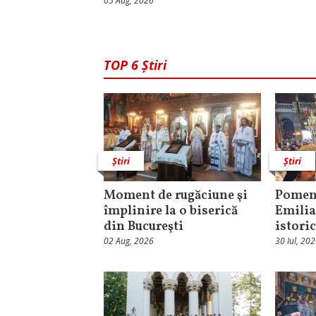
05 Aug, 2026
TOP 6 Știri
Știri
Știri
Moment de rugăciune şi
Pomeni
împlinire la o biserică
Emilia
din Bucureşti
istori
02 Aug, 2026
30 Iul, 20