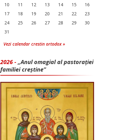
10
11
12
13
14
15
16
17
18
19
20
21
22
23
24
25
26
27
28
29
30
31
Vezi calendar crestin ortodox »
2026 -
„Anul omagial al pastorației
familiei creștine”