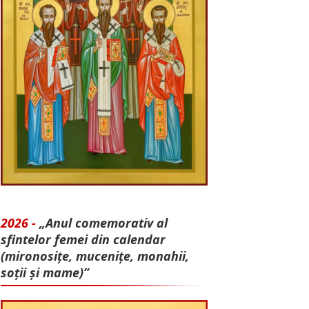
2026 -
„Anul comemorativ al
sfintelor femei din calendar
(mironosițe, mu­cenițe, monahii,
soții și mame)”