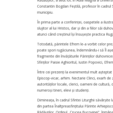
Rădăuților, a avut loc în Aula Magna a Universi
Constantin Bogdan Feștilă, profesor în cadrul 
municipiu.
În prima parte a conferinței, oaspetele a ilust
slujitor al lui Hristos, dar și din a fiilor săi duh
atunci când creștinul își însușește practica Rugăc
Totodată, părintele Efrem le-a vorbit celor pre
poate spori rugăciunea, îndemnându-i să Îl așeze
fragmente din învățăturile Părinților duhovniceș
Sfinților Paisie Aghioritul, Iustin Popovici, Efre
Între cei prezenți la evenimentul mult aștepta
Episcop-vicar, arhim. Nectarie Clinci, exarh de z
autorităților locale, clerici, oameni de cultură,
numeroși tineri, elevi și studenți.
Dimineața, în cadrul Sfintei Liturghii săvâr­șit
din partea Înalt­preasfințitului Părinte Arhiepisc
Rădăuților, Ordinul „Crucea Bucovinei”, înmân