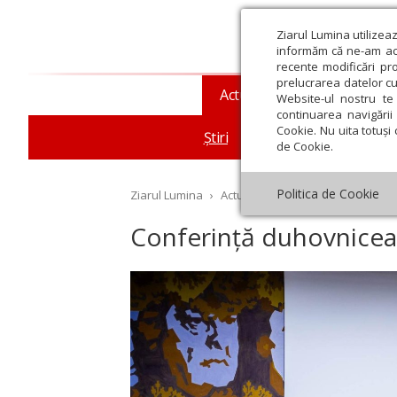
Ziarul Lumina utilizea
informăm că ne-am actu
recente modificări pr
prelucrarea datelor cu
Actualitate religioasă
T
Website-ul nostru te 
continuarea navigării 
Cookie. Nu uita totuși 
Știri
Mesaje și cuvântări
de Cookie.
Politica de Cookie
Ziarul Lumina
›
Actualitate religioasă
›
Știri
›
Co
Conferință duhovnicea
st
Septembrie
Octombrie
Noiembrie
Decembrie
Ianuar