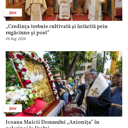
Știri
„Credința trebuie cultivată şi întărită prin
rugăciune și post”
09 Aug, 2026
Știri
Icoana Maicii Domnului „Axionița” în