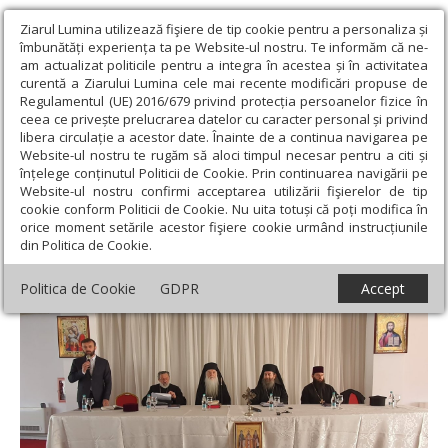
Ziarul Lumina utilizează fişiere de tip cookie pentru a personaliza și
îmbunătăți experiența ta pe Website-ul nostru. Te informăm că ne-
am actualizat politicile pentru a integra în acestea și în activitatea
curentă a Ziarului Lumina cele mai recente modificări propuse de
Regulamentul (UE) 2016/679 privind protecția persoanelor fizice în
ceea ce privește prelucrarea datelor cu caracter personal și privind
libera circulație a acestor date. Înainte de a continua navigarea pe
Website-ul nostru te rugăm să aloci timpul necesar pentru a citi și
Ziarul Lumina
›
Actualitate religioasă
›
Știri
›
Conferință
înțelege conținutul Politicii de Cookie. Prin continuarea navigării pe
pastorală de primăvară în Episcopia Severinului și Strehaiei
Website-ul nostru confirmi acceptarea utilizării fişierelor de tip
cookie conform Politicii de Cookie. Nu uita totuși că poți modifica în
Conferință pastorală de primăvară în
orice moment setările acestor fişiere cookie urmând instrucțiunile
din Politica de Cookie.
Episcopia Severinului și Strehaiei
Politica de Cookie
GDPR
Accept