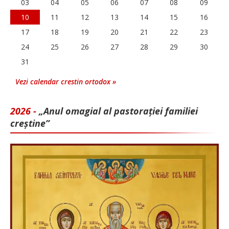
03
04
05
06
07
08
09
10
11
12
13
14
15
16
17
18
19
20
21
22
23
24
25
26
27
28
29
30
31
Vezi calendar crestin ortodox »
2026 -
„Anul omagial al pastorației familiei
creștine”