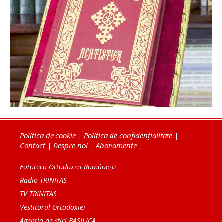
Politica de cookie
|
Politica de confidențialitate
|
Contact
|
Despre noi
|
Abonamente
|
Fototeca Ortodoxiei Românești
Radio TRINITAS
TV TRINITAS
Vestitorul Ortodoxiei
Agenţia de ştiri BASILICA