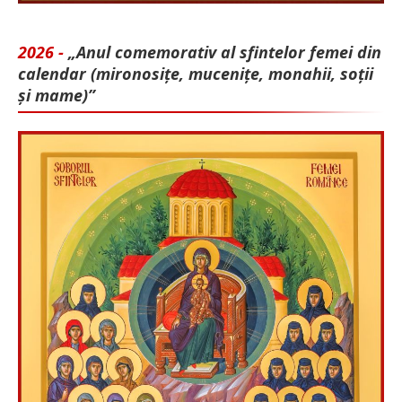
2026 -
„Anul comemorativ al sfintelor femei din
calendar (mironosițe, mu­cenițe, monahii, soții
și mame)”