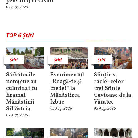
pelerinaj la Vaslui
07 Aug, 2026
TOP 6 Știri
Știri
Știri
Știri
Sărbătorile
Evenimentul
Sfințirea
nemţene au
„Roagă-te și
raclei celor
culminat cu
crede!” la
trei Sfinte
hramul
Mănăstirea
Cuvioase de la
Mănăstirii
Izbuc
Văratec
Sihăstria
05 Aug, 2026
03 Aug, 2026
07 Aug, 2026