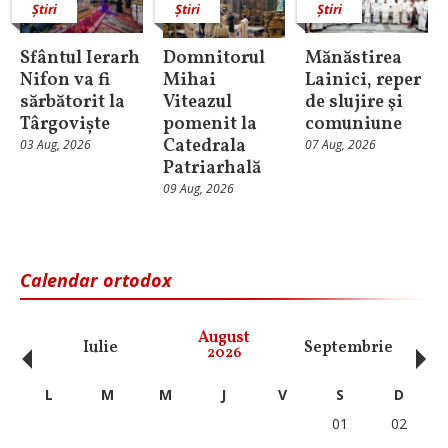
Știri
Știri
Știri
Sfântul Ierarh
Domnitorul
Mănăstirea
Nifon va fi
Mihai
Lainici, reper
sărbătorit la
Viteazul
de slujire şi
Târgoviște
pomenit la
comuniune
Catedrala
03 Aug, 2026
07 Aug, 2026
Patriarhală
09 Aug, 2026
Calendar ortodox
‹
›
August
Iulie
Septembrie
O
2026
L
M
M
J
V
S
D
01
02