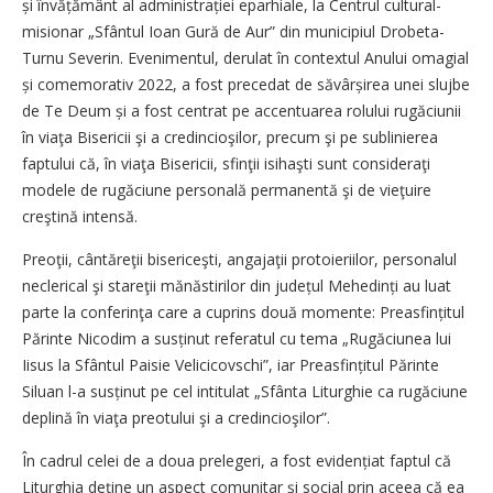
și învățământ al admi­nis­trației eparhiale, la Centrul cultural-
misionar „Sfântul Ioan Gură de Aur” din municipiul Drobeta-
Turnu Severin. Evenimentul, derulat în contextul Anului omagial
și comemorativ 2022, a fost precedat de săvârșirea unei slujbe
de Te Deum și a fost centrat pe accentuarea rolului rugăciunii
în viaţa Bisericii şi a credincioşilor, precum şi pe sublinierea
faptului că, în viaţa Bisericii, sfinţii isihaşti sunt consideraţi
modele de rugăciune personală permanentă şi de vieţuire
creştină intensă.
Preoţii, cântăreţii bisericeşti, angajaţii protoieriilor, personalul
neclerical şi stareţii mănăstirilor din județul Mehedinți au luat
parte la conferinţa care a cuprins două momente: Preasfințitul
Părinte Nicodim a susținut referatul cu tema „Rugăciunea lui
Iisus la Sfântul Paisie Velicicovschi”, iar Prea­sfințitul Părinte
Siluan l-a susținut pe cel intitulat „Sfânta Liturghie ca rugăciune
deplină în viaţa preotului şi a credincioşilor”.
În cadrul celei de a doua prelegeri, a fost evidențiat faptul că
Liturghia deține un aspect comunitar și social prin aceea că ea