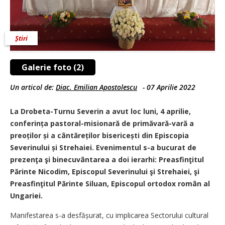
Știri
Galerie foto (2)
Un articol de:
Diac. Emilian Apostolescu
-
07 Aprilie 2022
La Drobeta-Turnu Severin a avut loc luni, 4 aprilie,
conferința pastoral-misionară de primăvară-vară a
preoților și a cântăreților bisericești din Episcopia
Severinului și Strehaiei. Evenimentul s-a bucurat de
prezenţa şi binecuvântarea a doi ierarhi: Preasfinţitul
Părinte Nicodim, Episcopul Severinului şi Strehaiei, şi
Preasfinţitul Părinte Siluan, Episcopul ortodox român al
Ungariei.
Manifestarea s-a desfă­șu­rat, cu implicarea Sectorului cultural