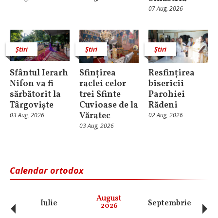
07 Aug, 2026
Știri
Știri
Știri
Sfântul Ierarh
Sfințirea
Resfințirea
Nifon va fi
raclei celor
bisericii
sărbătorit la
trei Sfinte
Parohiei
Târgoviște
Cuvioase de la
Rădeni
Văratec
03 Aug, 2026
02 Aug, 2026
03 Aug, 2026
Calendar ortodox
‹
›
August
Iulie
Septembrie
O
2026