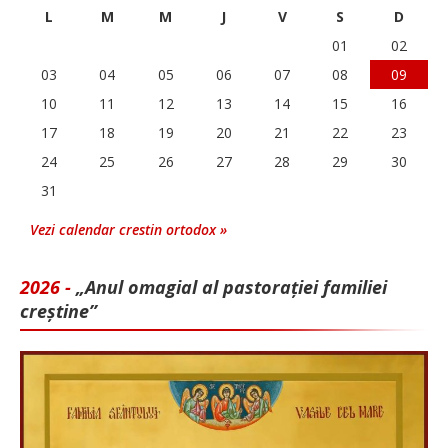
L
M
M
J
V
S
D
01
02
03
04
05
06
07
08
09
10
11
12
13
14
15
16
17
18
19
20
21
22
23
24
25
26
27
28
29
30
31
Vezi calendar crestin ortodox »
2026 -
„Anul omagial al pastorației familiei
creștine”