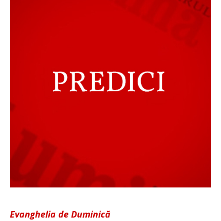
Evanghelia de Duminică