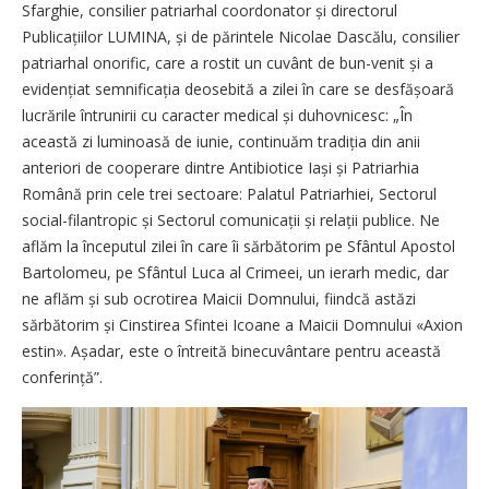
Sfarghie, consilier patriarhal coordonator și directorul
Publicațiilor LUMINA, și de părintele Nicolae Dascălu, consilier
patriarhal onorific, care a rostit un cuvânt de bun-venit și a
evidențiat semnificația deosebită a zilei în care se desfășoară
lucrările întrunirii cu caracter medical și duhovnicesc: „În
această zi luminoasă de iunie, continuăm tradiția din anii
anteriori de cooperare dintre Antibiotice Iași și Patriarhia
Română prin cele trei sectoare: Palatul Patriarhiei, Sectorul
social-filantropic și Sectorul comunicații și relații publice. Ne
aflăm la începutul zilei în care îi sărbătorim pe Sfântul Apostol
Bartolomeu, pe Sfântul Luca al Crimeei, un ierarh medic, dar
ne aflăm și sub ocrotirea Maicii Domnului, fiindcă astăzi
sărbătorim și Cinstirea Sfintei Icoane a Maicii Domnului «Axion
estin». Așadar, este o întreită binecuvântare pentru această
con­ferință”.