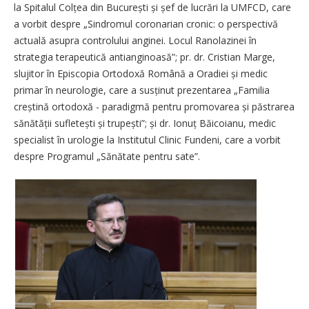
la Spitalul Colțea din București și șef de lucrări la UMFCD, care
a vorbit despre „Sindromul coronarian cronic: o perspectivă
actuală asupra controlului anginei. Locul Ranolazinei în
strategia terapeutică antianginoasă”; pr. dr. Cristian Marge,
slujitor în Episcopia Ortodoxă Română a Oradiei și medic
primar în neurologie, care a susținut prezentarea „Familia
creștină ortodoxă - paradigmă pentru promovarea și păstrarea
sănă­tății sufletești și trupești”; și dr. Ionuț Băicoianu, medic
specialist în urologie la Institutul Clinic Fundeni, care a vorbit
despre Programul „Sănătate pentru sate”.