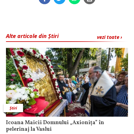
Alte articole din Știri
vezi toate ›
Știri
Icoana Maicii Domnului „Axionița” în
pelerinaj la Vaslui