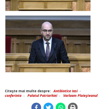
Citeşte mai multe despre:
Antibiotice Iasi
-
conferinta
-
Palatul Patriarhiei
-
Varlaam Ploieşteanul