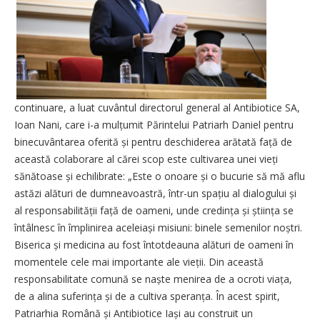
continuare, a luat cuvântul directorul general al Antibiotice SA,
Ioan Nani, care i-a mulțumit Părintelui Patriarh Daniel pentru
binecuvântarea oferită și pentru deschiderea arătată față de
această colaborare al cărei scop este cultivarea unei vieți
sănătoase și echilibrate: „Este o onoare și o bucurie să mă aflu
astăzi alături de dumneavoastră, într-un spațiu al dialogului și
al responsabilității față de oameni, unde credința și știința se
întâlnesc în împlinirea aceleiași misiuni: binele semenilor noștri.
Biserica și medicina au fost întotdeauna alături de oameni în
momentele cele mai importante ale vieții. Din această
responsabilitate comună se naște menirea de a ocroti viața,
de a alina suferința și de a cultiva speranța. În acest spirit,
Patriarhia Română și Antibiotice Iași au construit un