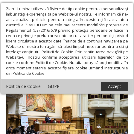
Ziarul Lumina utilizează fişiere de tip cookie pentru a personaliza și
îmbunătăți experiența ta pe Website-ul nostru. Te informăm că ne-
am actualizat politicile pentru a integra în acestea și în activitatea
curentă a Ziarului Lumina cele mai recente modificări propuse de
Regulamentul (UE) 2016/679 privind protecția persoanelor fizice în
ceea ce privește prelucrarea datelor cu caracter personal și privind
libera circulație a acestor date. Înainte de a continua navigarea pe
Website-ul nostru te rugăm să aloci timpul necesar pentru a citi și
Ziarul Lumina
›
Actualitate religioasă
›
Știri
›
Conferință pe teme
înțelege conținutul Politicii de Cookie. Prin continuarea navigării pe
medicale și duhovnicești la Palatul Patriarhiei
Website-ul nostru confirmi acceptarea utilizării fişierelor de tip
cookie conform Politicii de Cookie. Nu uita totuși că poți modifica în
Conferință pe teme medicale și
orice moment setările acestor fişiere cookie urmând instrucțiunile
din Politica de Cookie.
duhovnicești la Palatul Patriarhiei
Politica de Cookie
GDPR
Accept