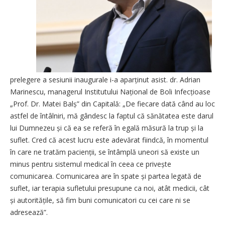
prelegere a sesiunii inaugurale i-a aparținut asist. dr. Adrian
Marinescu, managerul Institutului Național de Boli Infecțioase
„Prof. Dr. Matei Balș” din Capitală: „De fiecare dată când au loc
astfel de întâlniri, mă gândesc la faptul că sănătatea este darul
lui Dumnezeu și că ea se referă în egală măsură la trup și la
suflet. Cred că acest lucru este adevărat fiindcă, în momentul
în care ne tratăm pacienții, se întâmplă uneori să existe un
minus pentru sistemul medical în ceea ce privește
comunicarea. Comunicarea are în spate și partea legată de
suflet, iar terapia sufletului presupune ca noi, atât medicii, cât
și autoritățile, să fim buni comunicatori cu cei care ni se
adresează”.