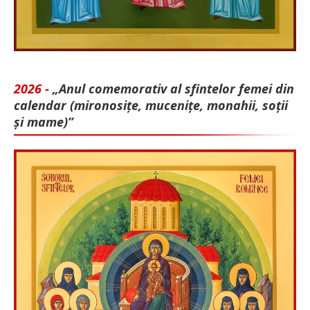
2026 -
„Anul comemorativ al sfintelor femei din
calendar (mironosițe, mu­cenițe, monahii, soții
și mame)”