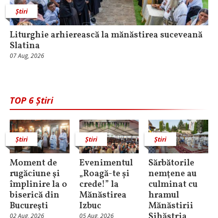
Știri
Liturghie arhierească la mănăstirea suceveană
Slatina
07 Aug, 2026
TOP 6 Știri
Știri
Știri
Știri
Moment de
Evenimentul
Sărbătorile
rugăciune şi
„Roagă-te și
nemţene au
împlinire la o
crede!” la
culminat cu
biserică din
Mănăstirea
hramul
Bucureşti
Izbuc
Mănăstirii
Sihăstria
02 Aug, 2026
05 Aug, 2026