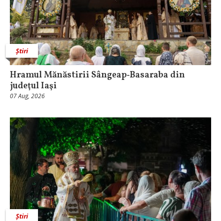
Știri
Hramul Mănăstirii Sângeap‑Basaraba din
judeţul Iaşi
07 Aug, 2026
Știri