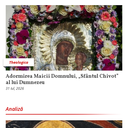
Theologica
Adormirea Maicii Domnului, „Sfântul Chivot”
al lui Dumnezeu
31 Iul, 2026
Analiză