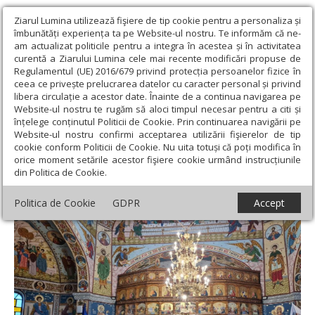
Ziarul Lumina utilizează fişiere de tip cookie pentru a personaliza și
îmbunătăți experiența ta pe Website-ul nostru. Te informăm că ne-
am actualizat politicile pentru a integra în acestea și în activitatea
curentă a Ziarului Lumina cele mai recente modificări propuse de
Regulamentul (UE) 2016/679 privind protecția persoanelor fizice în
ceea ce privește prelucrarea datelor cu caracter personal și privind
libera circulație a acestor date. Înainte de a continua navigarea pe
Website-ul nostru te rugăm să aloci timpul necesar pentru a citi și
Ziarul Lumina
›
Actualitate religioasă
›
Știri
›
Conferința
înțelege conținutul Politicii de Cookie. Prin continuarea navigării pe
preoțească de toamnă la Reghin
Website-ul nostru confirmi acceptarea utilizării fişierelor de tip
cookie conform Politicii de Cookie. Nu uita totuși că poți modifica în
Conferința preoțească de toamnă la
orice moment setările acestor fişiere cookie urmând instrucțiunile
din Politica de Cookie.
Reghin
Politica de Cookie
GDPR
Accept