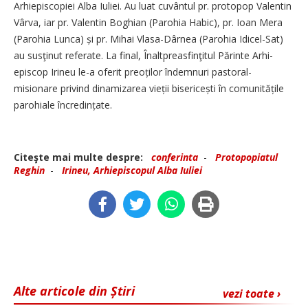
Arhiepiscopiei Alba Iuliei. Au luat cuvântul pr. protopop Valentin
Vârva, iar pr. Valentin Boghian (Parohia Habic), pr. Ioan Mera
(Parohia Lunca) și pr. Mihai Vlasa-Dârnea (Parohia Idicel-Sat)
au susţinut referate. La final, ­Înaltpreasfinţitul Părinte Arhi­
episcop Irineu le-a oferit preoților îndemnuri pastoral-
misionare privind dinamizarea vieții bise­ricești în comunitățile
parohiale în­cre­din­țate.
Citeşte mai multe despre:
conferinta
-
Protopopiatul
Reghin
-
Irineu, Arhiepiscopul Alba Iuliei
Alte articole din Știri
vezi toate ›