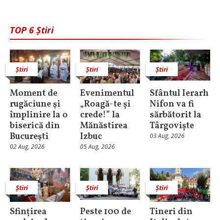
TOP 6 Știri
Știri
Știri
Știri
Moment de
Evenimentul
Sfântul Ierarh
rugăciune şi
„Roagă-te și
Nifon va fi
împlinire la o
crede!” la
sărbătorit la
biserică din
Mănăstirea
Târgoviște
Bucureşti
Izbuc
03 Aug, 2026
02 Aug, 2026
05 Aug, 2026
Știri
Știri
Știri
Sfințirea
Peste 100 de
Tineri din