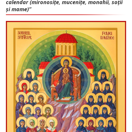
calendar (mironosițe, mu­cenițe, monahii, soții
și mame)”