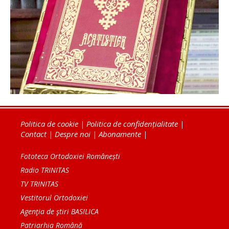
Politica de cookie
|
Politica de confidențialitate
|
Contact
|
Despre noi
|
Abonamente
|
Fototeca Ortodoxiei Românești
Radio TRINITAS
TV TRINITAS
Vestitorul Ortodoxiei
Agenţia de ştiri BASILICA
Patriarhia Română