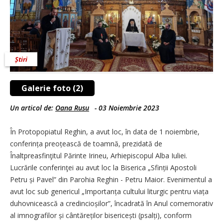
Știri
Galerie foto (2)
Un articol de:
Oana Rusu
-
03 Noiembrie 2023
În Protopopiatul Reghin, a avut loc, în data de 1 noiembrie,
con­fe­rința preoțească de toamnă, prezidată de
Înaltpreasfinţitul Părinte Irineu, Arhiepiscopul Alba Iuliei.
Lucrările conferinţei au avut loc la Biserica „Sfinții Apostoli
Petru și Pavel” din Parohia Reghin - Petru Maior. Evenimentul a
avut loc sub genericul „Im­por­tanța cultului liturgic pentru viața
duhovnicească a cre­din­cioșilor”, încadrată în Anul comemorativ
al imnografilor și cân­tă­reților bisericești (psalți), conform