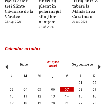
raclei celor
tineri au
Italia, într-o
trei Sfinte
plecat în
tabără la
Cuvioase de la
pelerinajul
Mănăstirea
Văratec
sfinților
Caraiman
nemțeni
03 Aug, 2026
31 Iul, 2026
31 Iul, 2026
Calendar ortodox
‹
›
August
Iulie
Septembrie
O
2026
L
M
M
J
V
S
D
01
02
03
04
05
06
07
08
09
10
11
12
13
14
15
16
17
18
19
20
21
22
23