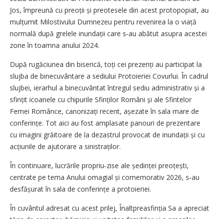
Jos, împreună cu preoții și preotesele din acest protopopiat, au
mulțumit Milostivului Dumnezeu pentru revenirea la o viață
normală după grelele inundații care s‑au abătut asupra acestei
zone în toamna anului 2024.
După rugăciunea din biserică, toți cei prezenți au participat la
slujba de binecuvântare a sediului Protoieriei Covurlui. În cadrul
slujbei, ierarhul a binecuvântat întregul sediu administrativ și a
sfințit icoanele cu chipurile Sfinților Români și ale Sfintelor
Femei Românce, canonizați recent, așezate în sala mare de
conferințe. Tot aici au fost amplasate panouri de prezentare
cu imagini grăitoare de la dezastrul provocat de inundații și cu
acțiunile de ajutorare a sinistraților.
În continuare, lucrările propriu‑zise ale ședinței preoțești,
centrate pe tema Anului omagial și comemorativ 2026, s‑au
desfășurat în sala de conferințe a protoieriei.
În cuvântul adresat cu acest prilej, Înaltpreasfinția Sa a apreciat