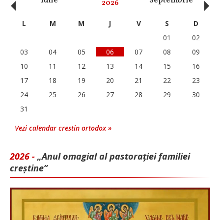
‹
›
Iulie
Septembrie
O
2026
L
M
M
J
V
S
D
01
02
03
04
05
06
07
08
09
10
11
12
13
14
15
16
17
18
19
20
21
22
23
24
25
26
27
28
29
30
31
Vezi calendar crestin ortodox »
2026 -
„Anul omagial al pastorației familiei
creștine”