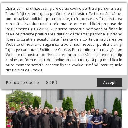
Ziarul Lumina utilizează fişiere de tip cookie pentru a personaliza și
îmbunătăți experiența ta pe Website-ul nostru. Te informăm că ne-
am actualizat politicile pentru a integra în acestea și în activitatea
curentă a Ziarului Lumina cele mai recente modificări propuse de
Regulamentul (UE) 2016/679 privind protecția persoanelor fizice în
ceea ce privește prelucrarea datelor cu caracter personal și privind
libera circulație a acestor date. Înainte de a continua navigarea pe
Website-ul nostru te rugăm să aloci timpul necesar pentru a citi și
Ziarul Lumina
›
Actualitate religioasă
›
Știri
›
Conferință
înțelege conținutul Politicii de Cookie. Prin continuarea navigării pe
preoțească în Protopopiatul Covurlui
Website-ul nostru confirmi acceptarea utilizării fişierelor de tip
cookie conform Politicii de Cookie. Nu uita totuși că poți modifica în
Conferință preoțească în Protopopiatul
orice moment setările acestor fişiere cookie urmând instrucțiunile
din Politica de Cookie.
Covurlui
Politica de Cookie
GDPR
Accept