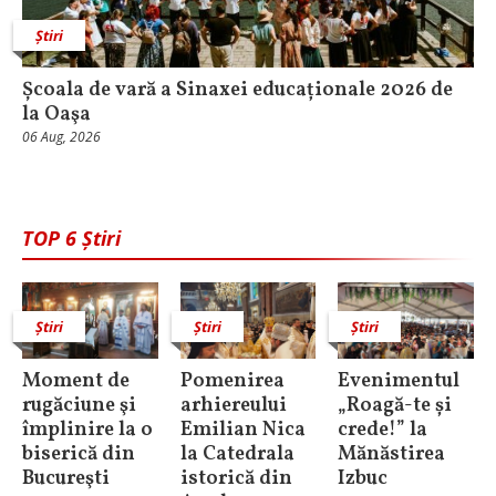
Știri
Școala de vară a Sinaxei educaționale 2026 de
la Oaşa
06 Aug, 2026
TOP 6 Știri
Știri
Știri
Știri
Moment de
Pomenirea
Evenimentul
rugăciune şi
arhiereului
„Roagă-te și
împlinire la o
Emilian Nica
crede!” la
biserică din
la Catedrala
Mănăstirea
Bucureşti
istorică din
Izbuc