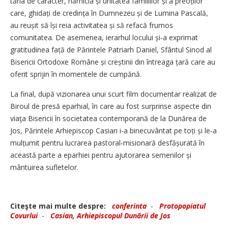
tăria de caracter, hărnicia și unitatea familiilor și a preoților
care, ghidați de credința în Dumnezeu și de Lumina Pascală,
au reușit să își reia activitatea și să refacă frumos
comunitatea. De asemenea, ierarhul locului și‑a exprimat
gratitudinea față de Părintele Patriarh Daniel, Sfântul Sinod al
Bisericii Ortodoxe Române și creștinii din întreaga țară care au
oferit sprijin în momentele de cumpănă.
La final, după vizionarea unui scurt film documentar realizat de
Biroul de presă eparhial, în care au fost surprinse aspecte din
viaţa Bisericii în societatea contemporană de la Dunărea de
Jos, Părintele Arhiepiscop Casian i‑a binecuvântat pe toți și le‑a
mulțumit pentru lucrarea pastoral‑misionară desfășurată în
această parte a eparhiei pentru ajutorarea semenilor și
mântuirea sufletelor.
Citeşte mai multe despre:
conferinta
-
Protopopiatul
Covurlui
-
Casian, Arhiepiscopul Dunării de Jos