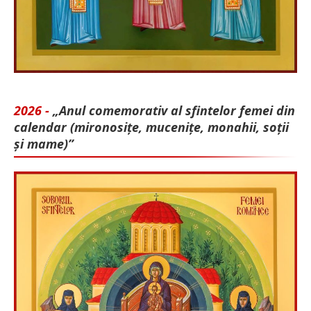
2026 -
„Anul comemorativ al sfintelor femei din
calendar (mironosițe, mu­cenițe, monahii, soții
și mame)”