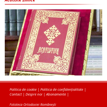
Politica de cookie
|
Politica de confidențialitate
|
Contact
|
Despre noi
|
Abonamente
|
Fototeca Ortodoxiei Românești