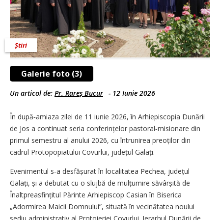
Știri
Galerie foto (3)
Un articol de:
Pr. Rareș Bucur
-
12 Iunie 2026
În după‑amiaza zilei de 11 iunie 2026, în Arhiepiscopia Dunării
de Jos a continuat seria conferințelor pastoral‑misionare din
primul semestru al anului 2026, cu întrunirea preoților din
cadrul Protopopiatului Covurlui, județul Galați.
Evenimentul s‑a desfășurat în localitatea Pechea, județul
Galați, și a debutat cu o slujbă de mulțumire săvârșită de
Înaltpreasfințitul Părinte Arhiepiscop Casian în Biserica
„Adormirea Maicii Domnului”, situată în vecinătatea noului
sediu administrativ al Protoieriei Covurlui. Ierarhul Dunării de