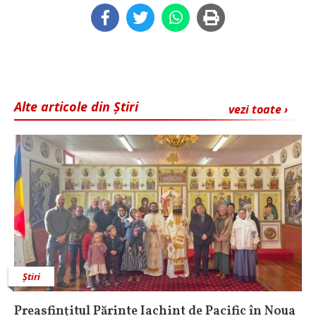
Alte articole din Știri
vezi toate ›
Știri
Preasfințitul Părinte Iachint de Pacific în Noua