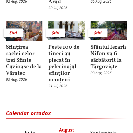
Arad
02 Aug, 2026
05 Aug, 2026
30 Iul, 2026
Știri
Știri
Știri
Sfințirea
Peste 100 de
Sfântul Ierarh
raclei celor
tineri au
Nifon va fi
trei Sfinte
plecat în
sărbătorit la
Cuvioase de la
pelerinajul
Târgoviște
Văratec
sfinților
03 Aug, 2026
nemțeni
03 Aug, 2026
31 Iul, 2026
Calendar ortodox
August