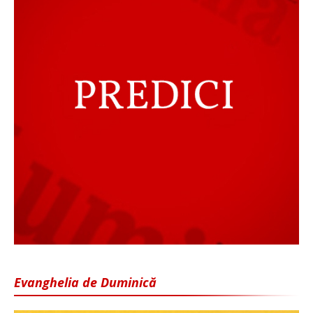
Evanghelia de Duminică