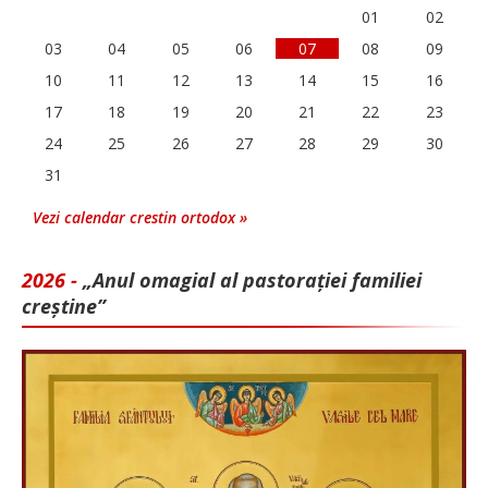
01
02
03
04
05
06
07
08
09
10
11
12
13
14
15
16
17
18
19
20
21
22
23
24
25
26
27
28
29
30
31
Vezi calendar crestin ortodox »
2026 -
„Anul omagial al pastorației familiei
creștine”