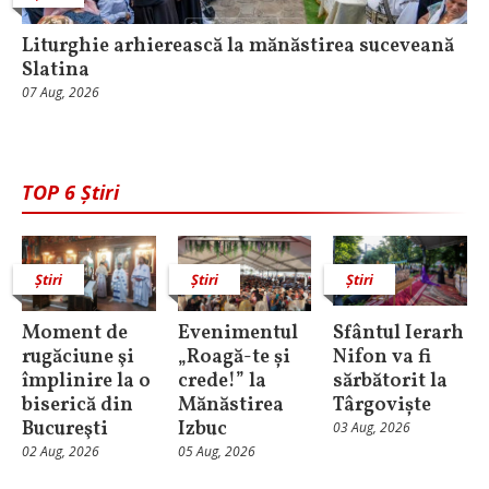
Liturghie arhierească la mănăstirea suceveană
Slatina
07 Aug, 2026
TOP 6 Știri
Știri
Știri
Știri
Moment de
Evenimentul
Sfântul Ierarh
rugăciune şi
„Roagă-te și
Nifon va fi
împlinire la o
crede!” la
sărbătorit la
biserică din
Mănăstirea
Târgoviște
Bucureşti
Izbuc
03 Aug, 2026
02 Aug, 2026
05 Aug, 2026