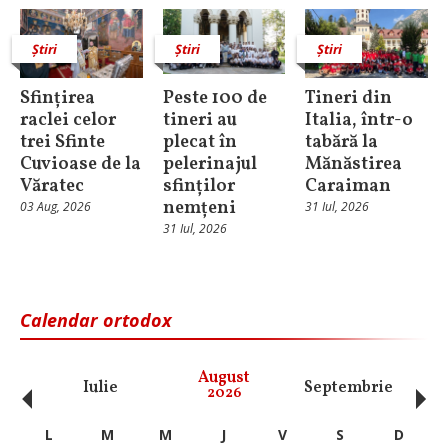
Știri
Știri
Știri
Sfințirea
Peste 100 de
Tineri din
raclei celor
tineri au
Italia, într-o
trei Sfinte
plecat în
tabără la
Cuvioase de la
pelerinajul
Mănăstirea
Văratec
sfinților
Caraiman
nemțeni
03 Aug, 2026
31 Iul, 2026
31 Iul, 2026
Calendar ortodox
‹
›
August
Iulie
Septembrie
O
2026
L
M
M
J
V
S
D