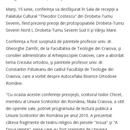
Marţi, 15 iunie, conferinţa s­a desfăşurat în Sala de recepţii a
Palatului Cultural "Theodor Costescu" din Drobeta-Turnu
Severin, fiind prezenţi preoţii din protopopiatele Drobeta-Turnu
Severin Nord I, Drobeta-Turnu Severin Sud II şi Vânju Mare.
Conferinţa a fost susţinută de părintele profesor univ. dr.
Gheorghe Zamfir, de la Facultatea de Teologie din Craiova, şi
consilier administrativ al Arhiepiscopiei Craiovei, care a abordat
tema Crezului ortodox, şi părintele profesor univ. dr.
Constantin Pătuleanu din cadrul Facultăţii de Teologie din
Craiova, care a vorbit despre Autocefalia Bisericii Ortodoxe
Române.
"Cu ocazia acestei conferinţe preoţeşti, scriitorul Isidor Chicet,
membru al Uniunii Scriitorilor din România, filiala Craiova, a citit
din operele sale, potrivit programului de lectură publică a
Uniunii Scriitorilor din România pe anul 2010. A prezentat
câteva fragmente de teatru religios din piesele "Iosua" şi "A
Doua Venire", piese care au fost premiate de Uniunea