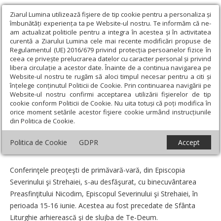
Ziarul Lumina utilizează fişiere de tip cookie pentru a personaliza și
îmbunătăți experiența ta pe Website-ul nostru. Te informăm că ne-
am actualizat politicile pentru a integra în acestea și în activitatea
curentă a Ziarului Lumina cele mai recente modificări propuse de
Regulamentul (UE) 2016/679 privind protecția persoanelor fizice în
ceea ce privește prelucrarea datelor cu caracter personal și privind
libera circulație a acestor date. Înainte de a continua navigarea pe
Website-ul nostru te rugăm să aloci timpul necesar pentru a citi și
Ziarul Lumina
›
Actualitate religioasă
›
Știri
›
Conferinţe
înțelege conținutul Politicii de Cookie. Prin continuarea navigării pe
preoţeşti în Episcopia Severinului şi Strehaiei
Website-ul nostru confirmi acceptarea utilizării fişierelor de tip
cookie conform Politicii de Cookie. Nu uita totuși că poți modifica în
Conferinţe preoţeşti în Episcopia
orice moment setările acestor fişiere cookie urmând instrucțiunile
din Politica de Cookie.
Severinului şi Strehaiei
Politica de Cookie
GDPR
Accept
Un articol de:
Silviu Dascălu
-
18 Iunie 2010
Conferinţele preoţeşti de primăvară-vară, din Episcopia
Severinului şi Strehaiei, s-au desfăşurat, cu binecuvântarea
Preasfinţitului Nicodim, Episcopul Severinului şi Strehaiei, în
perioada 15-16 iunie. Acestea au fost precedate de Sfânta
Liturghie arhierească şi de slujba de Te-Deum.