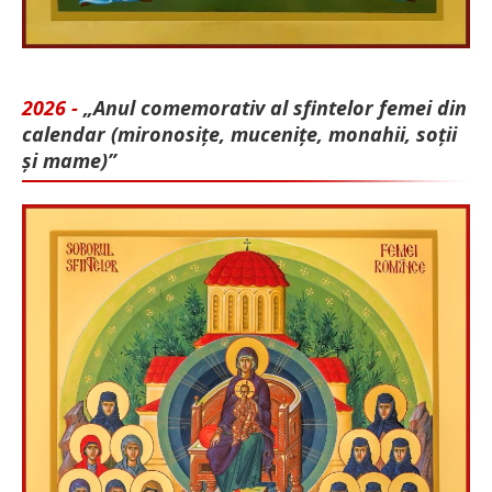
2026 -
„Anul comemorativ al sfintelor femei din
calendar (mironosițe, mu­cenițe, monahii, soții
și mame)”