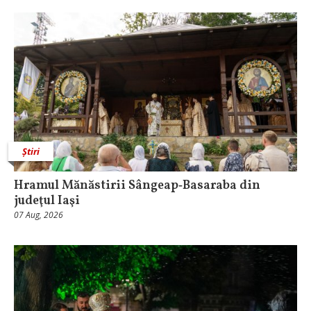
Știri
Hramul Mănăstirii Sângeap‑Basaraba din
judeţul Iaşi
07 Aug, 2026