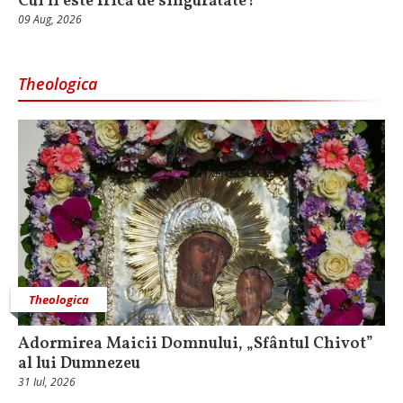
Cui îi este frică de singurătate?
09 Aug, 2026
Theologica
Theologica
Adormirea Maicii Domnului, „Sfântul Chivot”
al lui Dumnezeu
31 Iul, 2026