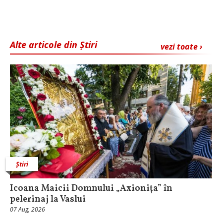
Alte articole din Știri
vezi toate ›
Știri
Icoana Maicii Domnului „Axionița” în
pelerinaj la Vaslui
07 Aug, 2026