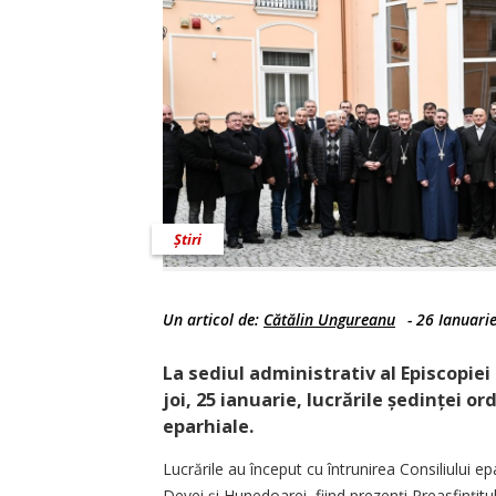
Știri
Un articol de:
Cătălin Ungureanu
-
26 Ianuari
La sediul administrativ al Episcopie
joi, 25 ianuarie, lucrările ședinței or
eparhiale.
Lucrările au început cu întrunirea Consiliului ep
Devei și Hunedoarei, fiind prezenți Preasfințit