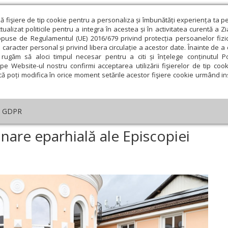
ză fişiere de tip cookie pentru a personaliza și îmbunătăți experiența ta p
alizat politicile pentru a integra în acestea și în activitatea curentă a Z
opuse de Regulamentul (UE) 2016/679 privind protecția persoanelor fizi
 caracter personal și privind libera circulație a acestor date. Înainte de 
eologie și spiritualitate
Educaţie și Cultură
Societate
rugăm să aloci timpul necesar pentru a citi și înțelege conținutul Pol
pe Website-ul nostru confirmi acceptarea utilizării fişierelor de tip cook
că poți modifica în orice moment setările acestor fişiere cookie urmând ins
An omagial
Comunicate de presă
Documentar
GDPR
nsiliu eparhial și Adunare eparhială ale Episcopiei Devei și Hunedoarei
unare eparhială ale Episcopiei
ie
Februarie
Martie
Aprilie
Mai
Iunie