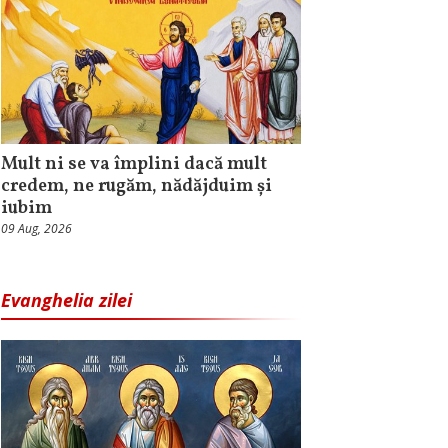
Mult ni se va împlini dacă mult
credem, ne rugăm, nădăjduim și
iubim
09 Aug, 2026
Evanghelia zilei