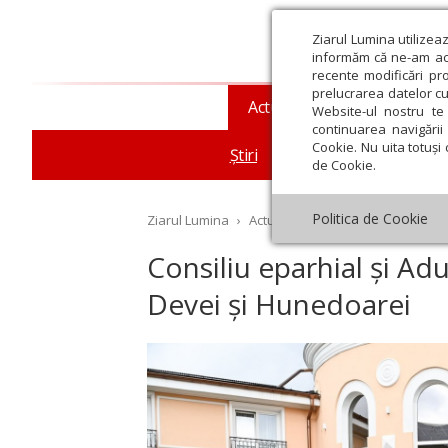
Ziarul Lumina utilizea
informăm că ne-am actu
recente modificări pr
prelucrarea datelor cu
Actualitate religioasă
T
Website-ul nostru te 
continuarea navigării 
Cookie. Nu uita totuși 
Știri
Mesaje și cuvântări
de Cookie.
Politica de Cookie
Ziarul Lumina
›
Actualitate religioasă
›
Știri
›
Co
Consiliu eparhial și Ad
Devei și Hunedoarei
st
Septembrie
Octombrie
Noiembrie
Decembrie
Ianuar