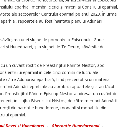
ului eparhial, membrii clerici și mireni ai Consiliului eparhial,
vitate ale sectoarelor Centrului eparhial pe anul 2023. În urma
 eparhial, rapoartele au fost înaintate plenului Adunării
 săvârșirea unei slujbe de pomenire a Episcopului Gurie
evei și Hunedoarei, și a slujbei de Te Deum, săvârșite de
 cu un cuvânt rostit de Preasfințitul Părinte Nestor, apoi
r Centrului eparhial în cele cinci comisii de lucru ale
ate către Adunarea eparhială, fiind prezentat și un material
Membrii Adunării eparhiale au aprobat rapoartele şi s-au făcut
lor, Prea­sfințitul Părinte Episcop Nestor a adresat un cuvânt de
edent, în slujba Bisericii lui Hristos, de către membrii Adunării
 preoții din parohiile hunedorene, monahii și monahiile din
rului eparhial.
pul Devei și Hunedoarei
-
Gherontie Hunedoreanul
-