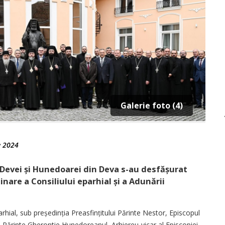
Galerie foto (4)
e 2024
i Devei și Hunedoarei din Deva s-au desfășurat
dinare a Consiliului eparhial și a Adunării
arhial, sub președinția Preasfințitului Părinte Nestor, Episcopul
ul Părinte Gherontie Hunedoreanul, Arhiereu-vicar al Episcopiei