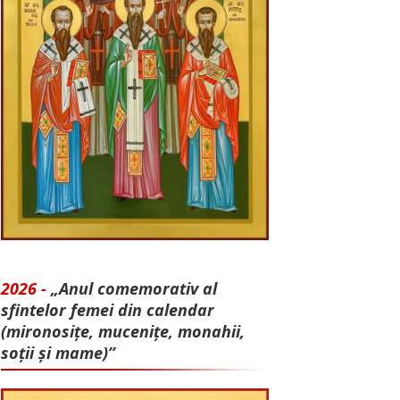
2026 -
„Anul comemorativ al
sfintelor femei din calendar
(mironosițe, mu­cenițe, monahii,
soții și mame)”