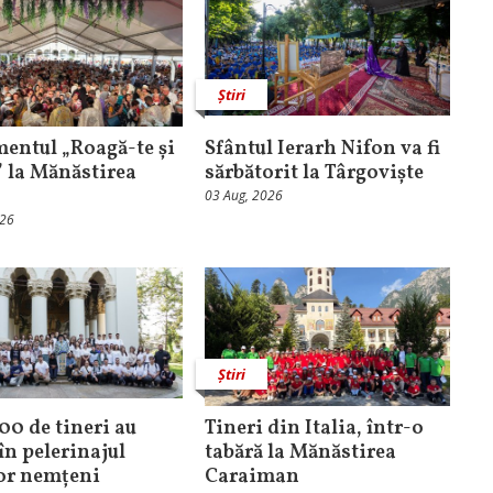
Știri
entul „Roagă-te și
Sfântul Ierarh Nifon va fi
” la Mănăstirea
sărbătorit la Târgoviște
03 Aug, 2026
026
Știri
100 de tineri au
Tineri din Italia, într-o
în pelerinajul
tabără la Mănăstirea
lor nemțeni
Caraiman