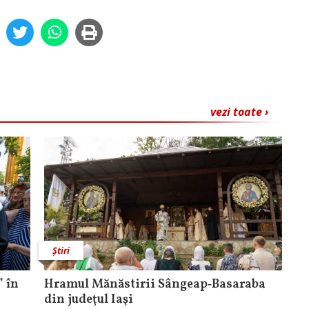
vezi toate ›
Știri
 în
Hramul Mănăstirii Sângeap‑Basaraba
din judeţul Iaşi