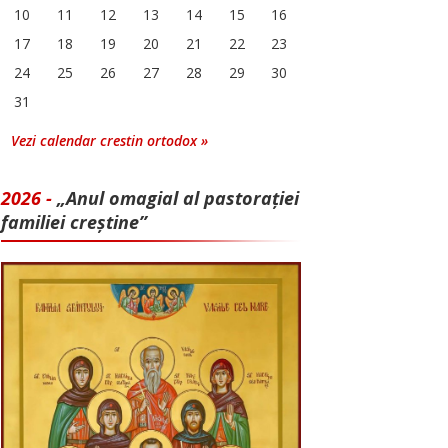
10
11
12
13
14
15
16
17
18
19
20
21
22
23
24
25
26
27
28
29
30
31
Vezi calendar crestin ortodox »
2026 -
„Anul omagial al pastorației
familiei creștine”