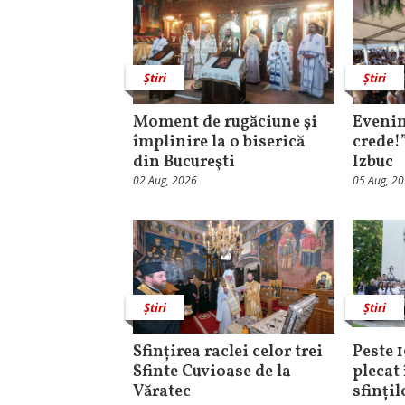
Știri
Știri
Moment de rugăciune şi
Evenim
împlinire la o biserică
crede!
din Bucureşti
Izbuc
02 Aug, 2026
05 Aug, 2
Știri
Știri
Sfințirea raclei celor trei
Peste 
Sfinte Cuvioase de la
plecat 
Văratec
sfinți