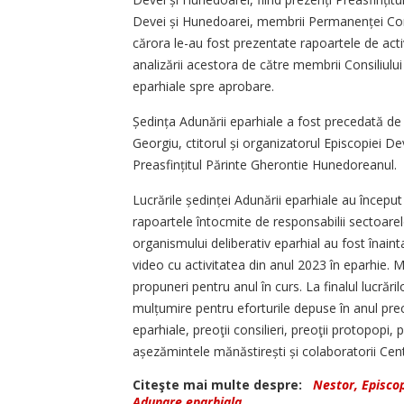
Devei și Hunedoarei, membrii Permanenței Consili
cărora le-au fost prezentate rapoartele de acti
analizării acestora de către membrii Consiliului
eparhiale spre aprobare.
Ședința Adunării eparhiale a fost precedată de
Georgiu, ctitorul și organizatorul Episcopiei D
Preasfințitul Părinte Gherontie Hunedoreanul.
Lucrările ședinței Adunării eparhiale au început
rapoartele întocmite de responsabilii sectoarelo
organismului deliberativ eparhial au fost înaint
video cu activitatea din anul 2023 în eparhie. 
propuneri pentru anul în curs. La finalul lucrări
mulțu­mire pentru eforturile depuse în anul prec
eparhiale, preoţii consilieri, preoţii protopopi,
așezămintele mănăsti­rești și colaboratorii Cent
Citeşte mai multe despre:
Nestor, Episco
Adunare eparhiala