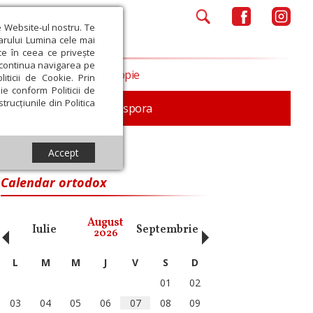
e Website-ul nostru. Te
iarului Lumina cele mai
ce în ceea ce privește
a continua navigarea pe
Opinii
Filantropie
iticii de Cookie. Prin
ie conform Politicii de
trucțiunile din Politica
In memoriam
Diaspora
Accept
Calendar ortodox
‹
›
August
Iulie
Septembrie
Octombrie
Noiembri
2026
L
M
M
J
V
S
D
01
02
03
04
05
06
07
08
09