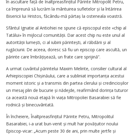
în ascultare față de Înaltpreasfințitul Părinte Mitropolit Petru,
ca împreună să lucrăm la mântuirea sufletelor și la întărirea
Bisericii lui Hristos, făcându-mă părtaș la osteneala voastră.
Sfântul Ignatie al Antiohiei ne spune că episcopul este «chip al
Tatălui» în mijlocul comunității. Dar acest chip nu este unul al
autorității lumești, ci al iubirii părintești, al răbdării și al
rugăciunii. De aceea, doresc să fiu un episcop care ascultă, un
părinte care îm­brățișează, un frate care sprijină”.
A urmat cuvântul părintelui Maxim Melinte, consilier cultural al
Arhiepiscopiei Chișinăului, care a subliniat importanța acestui
moment istoric și a transmis din partea clerului și credincioșilor
un mesaj plin de bucurie și nădejde, reafirmând dorința tuturor
ca această nouă etapă în viața Mitropoliei Basarabiei să fie
rodnică și binecuvântată.
În încheiere, Înaltpreasfințitul Părinte Petru, Mitropolitul
Basarabiei, i-a urat bun-venit și mult har povățuitor noului
Episcop-vicar: „Acum peste 30 de ani, prin multe jertfe și