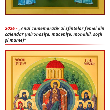
2026 -
„Anul comemorativ al sfintelor femei din
calendar (mironosițe, mu­cenițe, monahii, soții
și mame)”