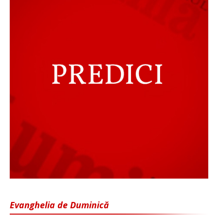
Evanghelia de Duminică