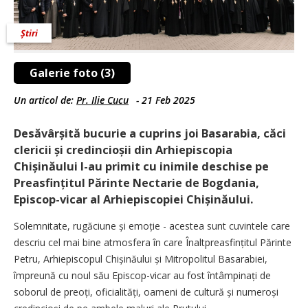
Știri
Galerie foto (3)
Un articol de:
Pr. Ilie Cucu
-
21 Feb 2025
Desăvârșită bucurie a cuprins joi Basarabia, căci
clericii și credincioșii din Arhiepiscopia
Chișinăului l-au primit cu inimile deschise pe
Preasfințitul Părinte Nectarie de Bogdania,
Episcop-vicar al Arhiepiscopiei Chișinăului.
Solemnitate, rugăciune și emoție - acestea sunt cuvintele care
descriu cel mai bine atmosfera în care Înaltpreasfințitul Părinte
Petru, Arhiepiscopul Chișinăului și Mitropolitul Basarabiei,
împreună cu noul său Episcop-vicar au fost întâmpinați de
soborul de preoți, oficialități, oameni de cultură și nume­roși