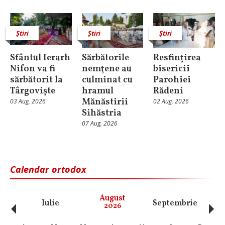
Știri
Știri
Știri
Sfântul Ierarh
Sărbătorile
Resfințirea
Nifon va fi
nemţene au
bisericii
sărbătorit la
culminat cu
Parohiei
Târgoviște
hramul
Rădeni
Mănăstirii
03 Aug, 2026
02 Aug, 2026
Sihăstria
07 Aug, 2026
Calendar ortodox
‹
›
August
Iulie
Septembrie
O
2026