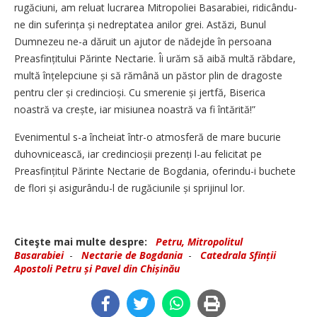
rugăciuni, am reluat lucrarea Mitropoliei Basarabiei, ridicându-
ne din suferința și nedreptatea anilor grei. Astăzi, Bunul
Dumnezeu ne-a dăruit un ajutor de nădejde în persoana
Preasfințitului Părinte Nectarie. Îi urăm să aibă multă răbdare,
multă înțelepciune și să rămână un păstor plin de dragoste
pentru cler și credincioși. Cu smerenie și jertfă, Biserica
noastră va crește, iar misiunea noastră va fi întărită!”
Evenimentul s-a încheiat într-o atmosferă de mare bucurie
duhovnicească, iar credincioșii prezenți l-au felicitat pe
Preasfințitul Părinte Nectarie de Bogdania, oferindu-i buchete
de flori și asigurându-l de rugăciunile și sprijinul lor.
Citeşte mai multe despre:
Petru, Mitropolitul
Basarabiei
-
Nectarie de Bogdania
-
Catedrala Sfinții
Apostoli Petru și Pavel din Chișinău