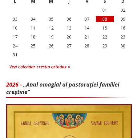
L
M
M
J
V
S
D
01
02
03
04
05
06
07
08
09
10
11
12
13
14
15
16
17
18
19
20
21
22
23
24
25
26
27
28
29
30
31
Vezi calendar crestin ortodox »
2026 -
„Anul omagial al pastorației familiei
creștine”