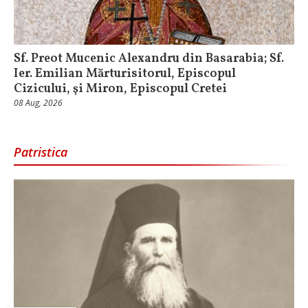
Sf. Preot Mucenic Alexandru din Basarabia; Sf.
Ier. Emilian Mărturisitorul, Episcopul
Cizicului, şi Miron, Episcopul Cretei
08 Aug, 2026
Patristica