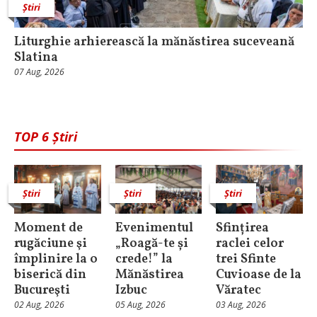
Știri
Liturghie arhierească la mănăstirea suceveană
Slatina
07 Aug, 2026
TOP 6 Știri
Știri
Știri
Știri
Moment de
Evenimentul
Sfințirea
rugăciune şi
„Roagă-te și
raclei celor
împlinire la o
crede!” la
trei Sfinte
biserică din
Mănăstirea
Cuvioase de la
Bucureşti
Izbuc
Văratec
02 Aug, 2026
05 Aug, 2026
03 Aug, 2026