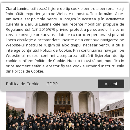
Ziarul Lumina utilizează fişiere de tip cookie pentru a personaliza și
îmbunătăți experiența ta pe Website-ul nostru. Te informăm că ne-
am actualizat politicile pentru a integra în acestea și în activitatea
curentă a Ziarului Lumina cele mai recente modificări propuse de
Regulamentul (UE) 2016/679 privind protecția persoanelor fizice în
ceea ce privește prelucrarea datelor cu caracter personal și privind
libera circulație a acestor date. Înainte de a continua navigarea pe
Website-ul nostru te rugăm să aloci timpul necesar pentru a citi și
Ziarul Lumina
›
Actualitate religioasă
›
Știri
›
Credincioșii din
înțelege conținutul Politicii de Cookie. Prin continuarea navigării pe
Chișinău și-au întâmpinat cu bucurie noul Episcop-vicar
Website-ul nostru confirmi acceptarea utilizării fişierelor de tip
cookie conform Politicii de Cookie. Nu uita totuși că poți modifica în
Credincioșii din Chișinău și-au întâmpinat
orice moment setările acestor fişiere cookie urmând instrucțiunile
din Politica de Cookie.
cu bucurie noul Episcop-vicar
Politica de Cookie
GDPR
Accept