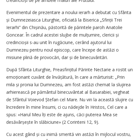
credincioși de pe ambele maluri ale Prutului.
Evenimentul de prezentare a noului ierarh a debutat cu Sfânta
și Dumnezeiasca Liturghie, oficiată la Biserica „Sfinții Trei
Ierarhi” din Chișinău, păstorită de părintele paroh Anatolie
Goncear. În cadrul acestei slujbe de mulțumire, clericii și
credincioșii s-au unit în rugăciune, cerând ajutorul lui
Dumnezeu pentru noul episcop, care începe de astăzi o
misiune plină de provocări, dar și de binecuvântări.
După Sfânta Liturghie, Preasfințitul Părinte Nectarie a rostit un
emoționant cuvânt de învățătură, în care a mărturisit: „Prin
mila și pronia lui Dumnezeu, am fost astăzi chemat la slujirea
arhierească pe pământul binecuvântat al Basarabiei, vegheat
de Sfântul Voievod Ștefan cel Mare. Nu vin la această slujire cu
încredere în mine însumi, ci cu nădejde în Hristos, Cel care a
spus: «Harul Meu îți este de ajuns, căci puterea Mea se
desăvârșește în slăbiciune» (2 Corinteni 12, 9).
Cu acest gând și cu inimă smerită vin astăzi în mijlocul vostru,