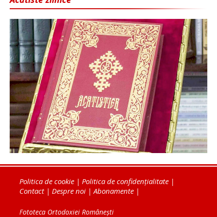
Politica de cookie
|
Politica de confidențialitate
|
Contact
|
Despre noi
|
Abonamente
|
Fototeca Ortodoxiei Românești