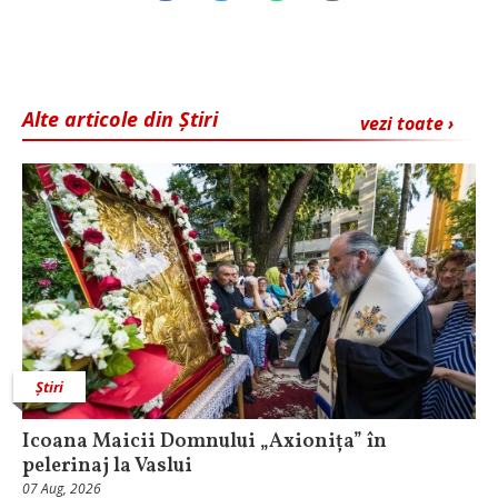
Alte articole din Știri
vezi toate ›
Știri
Icoana Maicii Domnului „Axionița” în
pelerinaj la Vaslui
07 Aug, 2026