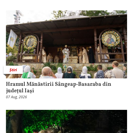
Știri
Hramul Mănăstirii Sângeap‑Basaraba din
judeţul Iaşi
07 Aug, 2026