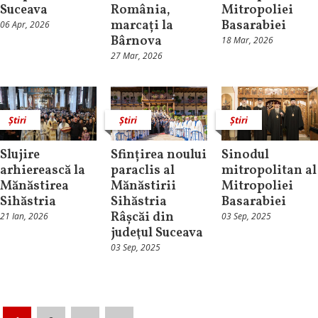
Suceava
România,
Mitropoliei
marcați la
Basarabiei
06 Apr, 2026
Bârnova
18 Mar, 2026
27 Mar, 2026
Știri
Știri
Știri
Slujire
Sfințirea noului
Sinodul
arhierească la
paraclis al
mitropolitan al
Mănăstirea
Mănăstirii
Mitropoliei
Sihăstria
Sihăstria
Basarabiei
Râșcăi din
21 Ian, 2026
03 Sep, 2025
judeţul Suceava
03 Sep, 2025