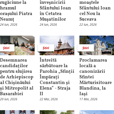
rugăciune la
înveșnicirii
moaștele
hramul
Sfântului Ioan
Sfântului Ioan
orașului Piatra
în Cetatea
cel Nou la
Neamț
Mușatinilor
Suceava
24 Iun, 2026
24 Iun, 2026
22 Iun, 2026
Știri
Știri
Știri
Desemnarea
Întreită
Proclamarea
candidaților
sărbătoare la
locală a
pentru slujirea
Parohia „Sfinții
canonizării
de Arhiepiscop
Împărați
Sfintei
al Chișinăului
Constantin și
Mărturisitoare
și Mitropolit al
Elena” - Straja
Blandina, la
Basarabiei
II
Iași
20 Iun, 2026
22 Mai, 2026
17 Mai, 2026