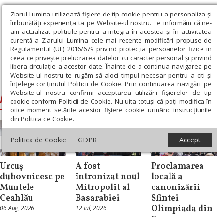
Ziarul Lumina utilizează fişiere de tip cookie pentru a personaliza și
îmbunătăți experiența ta pe Website-ul nostru. Te informăm că ne-
am actualizat politicile pentru a integra în acestea și în activitatea
curentă a Ziarului Lumina cele mai recente modificări propuse de
Regulamentul (UE) 2016/679 privind protecția persoanelor fizice în
ceea ce privește prelucrarea datelor cu caracter personal și privind
libera circulație a acestor date. Înainte de a continua navigarea pe
Website-ul nostru te rugăm să aloci timpul necesar pentru a citi și
Ziarul Lumina
›
Nectarie de Bogdania
înțelege conținutul Politicii de Cookie. Prin continuarea navigării pe
Website-ul nostru confirmi acceptarea utilizării fişierelor de tip
Nectarie de Bogdania
cookie conform Politicii de Cookie. Nu uita totuși că poți modifica în
orice moment setările acestor fişiere cookie urmând instrucțiunile
din Politica de Cookie.
Politica de Cookie
GDPR
Accept
Știri
Știri
Știri
Urcuş
A fost
Proclamarea
duhovnicesc pe
întronizat noul
locală a
Muntele
Mitropolit al
canonizării
Ceahlău
Basarabiei
Sfintei
Olimpiada din
06 Aug, 2026
12 Iul, 2026