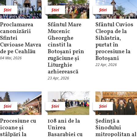
Știri
Știri
Știri
Proclamarea
Sfântul Mare
Sfântul Cuvios
canonizării
Mucenic
Cleopa de la
Sfintei
Gheorghe
Sihăstria,
Cuvioase Mavra
cinstit la
purtat în
de pe Ceahlău
Botoșani prin
procesiune la
rugăciune și
Botoșani
04 Mai, 2026
Liturghie
22 Apr, 2026
arhierească
23 Apr, 2026
Știri
Știri
Știri
Procesiune cu
108 ani de la
Ședință a
icoane și
Unirea
Sinodului
stâlpări la
Basarabiei cu
mitropolitan al