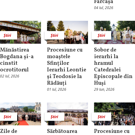
Farcașa
04 Iul, 2026
Știri
Știri
Știri
Mănăstirea
Procesiune cu
Sobor de
Bogdana și-a
moaștele
ierarhi la
cinstit
Sfinților
hramul
ocrotitorul
Ierarhi Leontie
Catedralei
și Teodosie la
Episcopale din
02 Iul, 2026
Rădăuți
Huși
01 Iul, 2026
29 Iun, 2026
Știri
Știri
Știri
Zile de
Sărbătoarea
Procesiune cu