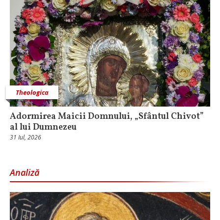
Theologica
Adormirea Maicii Domnului, „Sfântul Chivot”
al lui Dumnezeu
31 Iul, 2026
Analiză