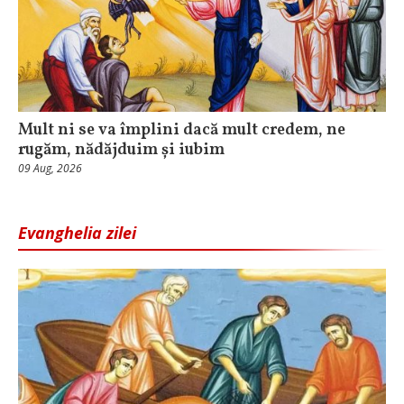
Mult ni se va împlini dacă mult credem, ne
rugăm, nădăjduim și iubim
09 Aug, 2026
Evanghelia zilei