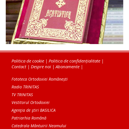
Politica de cookie
|
Politica de confidențialitate
|
Contact
|
Despre noi
|
Abonamente
|
Fototeca Ortodoxiei Românești
Radio TRINITAS
TV TRINITAS
Vestitorul Ortodoxiei
Agenţia de ştiri BASILICA
Patriarhia Română
Catedrala Mântuirii Neamului