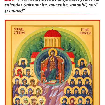
calendar (mironosițe, mu­cenițe, monahii, soții
și mame)”