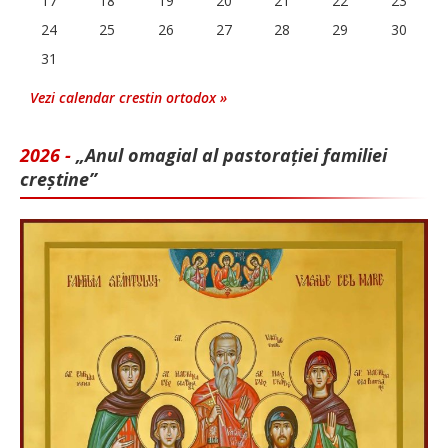
17
18
19
20
21
22
23
24
25
26
27
28
29
30
31
Vezi calendar crestin ortodox »
2026 -
„Anul omagial al pastorației familiei
creștine”