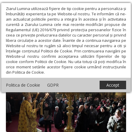
Ziarul Lumina utilizează fişiere de tip cookie pentru a personaliza și
îmbunătăți experiența ta pe Website-ul nostru. Te informăm că ne-
am actualizat politicile pentru a integra în acestea și în activitatea
curentă a Ziarului Lumina cele mai recente modificări propuse de
Regulamentul (UE) 2016/679 privind protecția persoanelor fizice în
ceea ce privește prelucrarea datelor cu caracter personal și privind
libera circulație a acestor date. Înainte de a continua navigarea pe
Website-ul nostru te rugăm să aloci timpul necesar pentru a citi și
Ziarul Lumina
›
Actualitate religioasă
›
Știri
›
Duminica a 32‑a
înțelege conținutul Politicii de Cookie. Prin continuarea navigării pe
după Rusalii la Galați
Website-ul nostru confirmi acceptarea utilizării fişierelor de tip
cookie conform Politicii de Cookie. Nu uita totuși că poți modifica în
Duminica a 32‑a după Rusalii la Galați
orice moment setările acestor fişiere cookie urmând instrucțiunile
din Politica de Cookie.
Politica de Cookie
GDPR
Accept