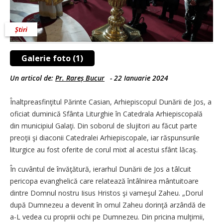
Știri
Galerie foto (1)
Un articol de:
Pr. Rareș Bucur
-
22 Ianuarie 2024
Înaltpreasfinţitul Părinte Casian, Arhiepiscopul Dunării de Jos, a
oficiat duminică Sfânta Liturghie în Catedrala Arhiepiscopală
din municipiul Galaţi. Din soborul de slujitori au făcut parte
preoţii şi diaconii Catedralei Arhiepiscopale, iar răspunsurile
liturgice au fost oferite de corul mixt al acestui sfânt lăcaş.
În cuvântul de învăţătură, ierarhul Dunării de Jos a tâlcuit
pericopa evanghelică care relatează întâlnirea mântuitoare
dintre Domnul nostru Iisus Hristos şi vameşul Zaheu. „Dorul
după Dumnezeu a devenit în omul Zaheu dorinţă arzândă de
a-L vedea cu propriii ochi pe Dumnezeu. Din pricina mulţimii,