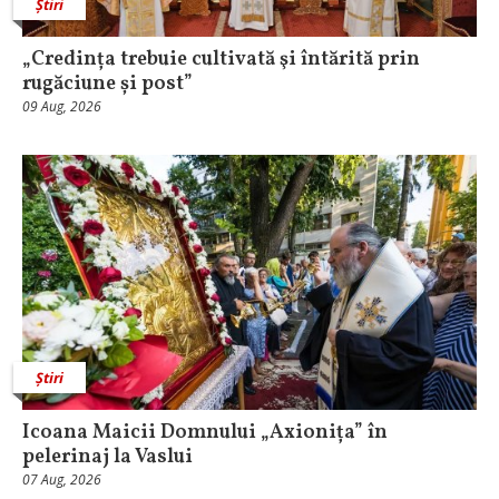
Știri
„Credința trebuie cultivată şi întărită prin
rugăciune și post”
09 Aug, 2026
Știri
Icoana Maicii Domnului „Axionița” în
pelerinaj la Vaslui
07 Aug, 2026