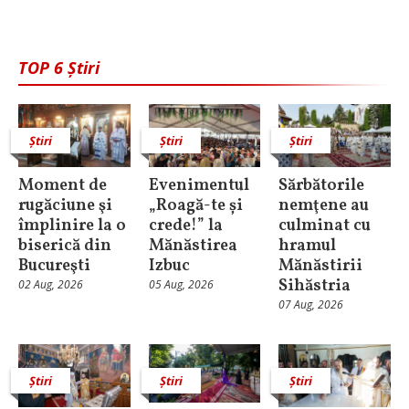
TOP 6 Știri
Știri
Știri
Știri
Moment de
Evenimentul
Sărbătorile
rugăciune şi
„Roagă-te și
nemţene au
împlinire la o
crede!” la
culminat cu
biserică din
Mănăstirea
hramul
Bucureşti
Izbuc
Mănăstirii
Sihăstria
02 Aug, 2026
05 Aug, 2026
07 Aug, 2026
Știri
Știri
Știri