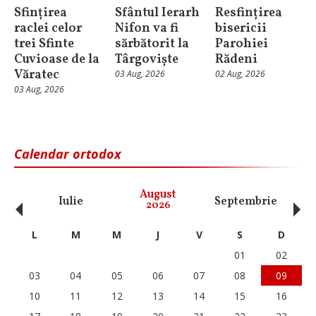
Sfințirea
Sfântul Ierarh
Resfințirea
raclei celor
Nifon va fi
bisericii
trei Sfinte
sărbătorit la
Parohiei
Cuvioase de la
Târgoviște
Rădeni
Văratec
03 Aug, 2026
02 Aug, 2026
03 Aug, 2026
Calendar ortodox
‹
›
August
Iulie
Septembrie
O
2026
L
M
M
J
V
S
D
01
02
03
04
05
06
07
08
09
10
11
12
13
14
15
16