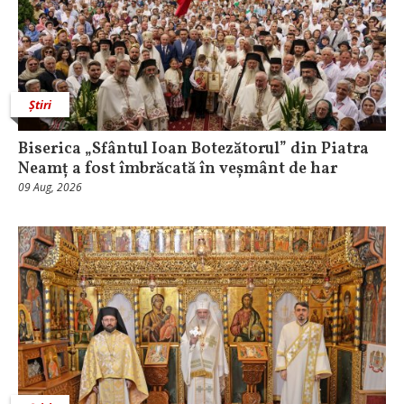
Știri
Biserica „Sfântul Ioan Botezătorul” din Piatra
Neamț a fost îmbrăcată în veșmânt de har
09 Aug, 2026