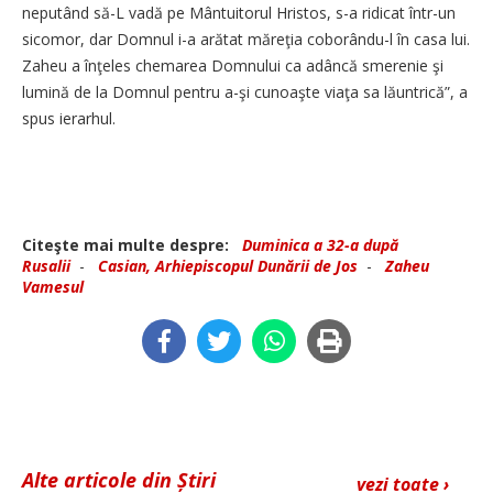
neputând să-L vadă pe Mântuitorul Hristos, s-a ridicat într-un
sicomor, dar Domnul i-a arătat măreţia coborându-l în casa lui.
Zaheu a înţeles chemarea Domnului ca adâncă smerenie şi
lumină de la Domnul pentru a-şi cunoaşte viaţa sa lăuntrică”, a
spus ierarhul.
Citeşte mai multe despre:
Duminica a 32-a după
Rusalii
-
Casian, Arhiepiscopul Dunării de Jos
-
Zaheu
Vamesul
Alte articole din Știri
vezi toate ›