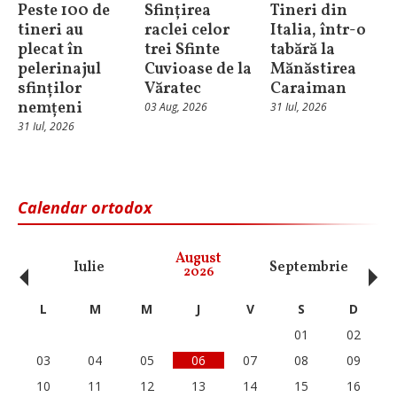
Peste 100 de
Sfințirea
Tineri din
tineri au
raclei celor
Italia, într-o
plecat în
trei Sfinte
tabără la
pelerinajul
Cuvioase de la
Mănăstirea
sfinților
Văratec
Caraiman
nemțeni
03 Aug, 2026
31 Iul, 2026
31 Iul, 2026
Calendar ortodox
‹
›
August
Iulie
Septembrie
O
2026
L
M
M
J
V
S
D
01
02
03
04
05
06
07
08
09
10
11
12
13
14
15
16