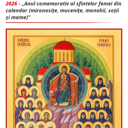
2026 -
„Anul comemorativ al sfintelor femei din
calendar (mironosițe, mu­cenițe, monahii, soții
și mame)”