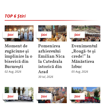
TOP 6 Știri
Știri
Știri
Știri
Moment de
Pomenirea
Evenimentul
rugăciune şi
arhiereului
„Roagă-te și
împlinire la o
Emilian Nica
crede!” la
biserică din
la Catedrala
Mănăstirea
Bucureşti
istorică din
Izbuc
Arad
02 Aug, 2026
05 Aug, 2026
30 Iul, 2026
Știri
Știri
Știri