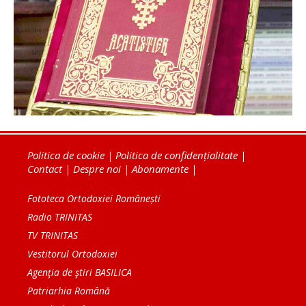
Politica de cookie
|
Politica de confidențialitate
|
Contact
|
Despre noi
|
Abonamente
|
Fototeca Ortodoxiei Românești
Radio TRINITAS
TV TRINITAS
Vestitorul Ortodoxiei
Agenţia de ştiri BASILICA
Patriarhia Română