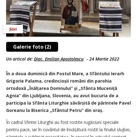
Știri
Galerie foto (2)
Un articol de:
Diac. Emilian Apostolescu
-
24 Martie 2022
În a doua duminică din Postul Mare, a Sfântului Ierarh
Grigorie Palama, credincioșii români din parohia
ortodoxă „Înălțarea Domnului” și „Sfânta Muceniță
Agnia” din Ljubljana, Slovenia, au avut bucuria de a
participa la Sfânta Liturghie săvârșită de părintele Pavel
Goreanu la Biserica „Sfântul Petru” din oraș.
În cadrul Sfintei Liturghii au fost rostite rugăciuni speciale
pentru pace, iar în cuvântul de învățătură rostit la finalul slujbei,
părintele a subliniat necesitatea, în special în actualul context