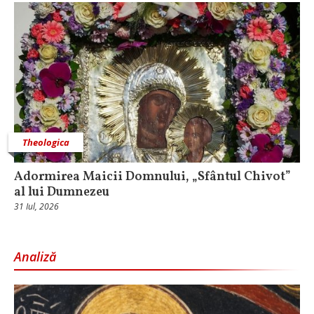
Theologica
Adormirea Maicii Domnului, „Sfântul Chivot”
al lui Dumnezeu
31 Iul, 2026
Analiză