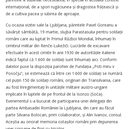
inter­național, de a spori rugăciunea și dragostea fră­țeas­că și
de a cultiva pacea și iubirea de aproape.
Cu ocazia vizitei sale la Ljubljana, părintele Pavel Goreanu a
să­vâr­șit sâmbătă, 19 martie, slujba Parastasului pentru soldații
români care au luptat în Primul Război Mondial, înhumați în
cimitirul militar din Renče-Lukežiči. Lucrările de excavare
efectuate în acest cimitir în anii 1930 de autoritățile italiene
indică faptul că 1.600 de soldați sunt înhumați aici. Conform
datelor puse la dispoziția parohiei de Fundația „Poti miru v
Posočju”, se estimează că între cei 1.600 de soldați se numără
cel puțin 150 de soldați români, originari din Transilvania, care
au fost înregimentați în unită­țile militare austro-ungare
implicate în luptele de pe frontul de la Isonzo (Soča).
Evenimentul s-a bucurat de participarea unei delegații din
partea Ambasadei României la Ljubljana, din care au făcut
parte Silvana Bolocan, prim colaborator, și Alin Ivanov, consul.
Aceștia au onorat memoria ostașilor români prin depunerea
unei coroane de flori cu tricolor.