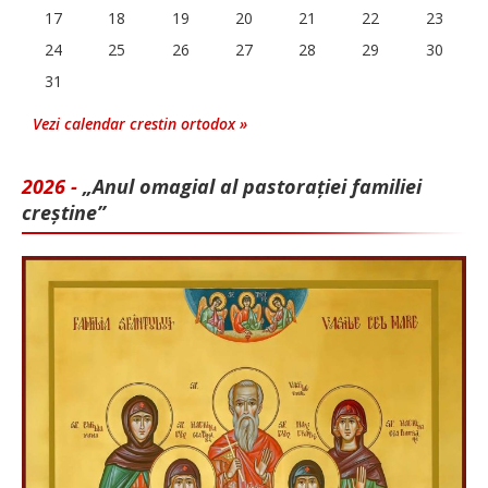
17
18
19
20
21
22
23
24
25
26
27
28
29
30
31
Vezi calendar crestin ortodox »
2026 -
„Anul omagial al pastorației familiei
creștine”