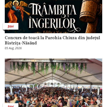
Știri
​Concurs de toacă la Parohia Chiuza din judeţul
Bistriţa-Năsăud
05 Aug, 2026
Știri