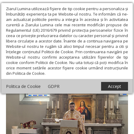
Ziarul Lumina utilizează fişiere de tip cookie pentru a personaliza și
îmbunătăți experiența ta pe Website-ul nostru. Te informăm că ne-
am actualizat politicile pentru a integra în acestea și în activitatea
curentă a Ziarului Lumina cele mai recente modificări propuse de
Regulamentul (UE) 2016/679 privind protecția persoanelor fizice în
ceea ce privește prelucrarea datelor cu caracter personal și privind
libera circulație a acestor date. Înainte de a continua navigarea pe
Website-ul nostru te rugăm să aloci timpul necesar pentru a citi și
Ziarul Lumina
›
Actualitate religioasă
›
Știri
›
Duminica Sfântului
înțelege conținutul Politicii de Cookie. Prin continuarea navigării pe
Grigorie Palama în parohia românească din Ljubljana
Website-ul nostru confirmi acceptarea utilizării fişierelor de tip
cookie conform Politicii de Cookie. Nu uita totuși că poți modifica în
Duminica Sfântului Grigorie Palama în
orice moment setările acestor fişiere cookie urmând instrucțiunile
din Politica de Cookie.
parohia românească din Ljubljana
Politica de Cookie
GDPR
Accept