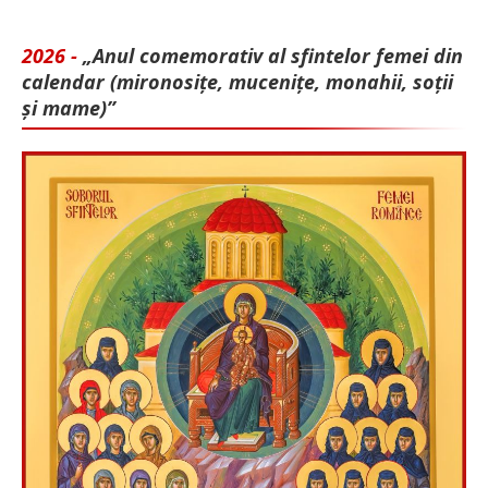
2026 -
„Anul comemorativ al sfintelor femei din
calendar (mironosițe, mu­cenițe, monahii, soții
și mame)”