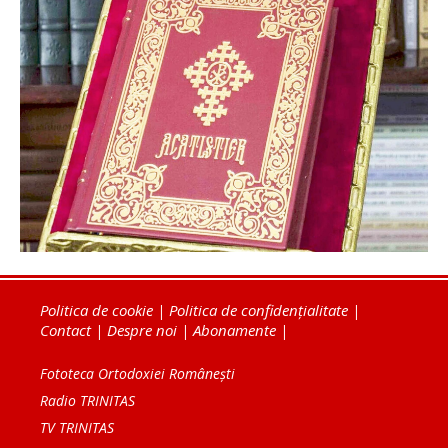
Politica de cookie
|
Politica de confidențialitate
|
Contact
|
Despre noi
|
Abonamente
|
Fototeca Ortodoxiei Românești
Radio TRINITAS
TV TRINITAS