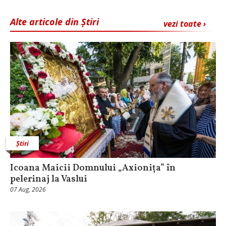
Alte articole din Știri
vezi toate ›
Știri
Icoana Maicii Domnului „Axionița” în
pelerinaj la Vaslui
07 Aug, 2026