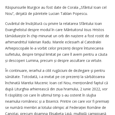
Răspunsurile liturgice au fost date de Corala „Sfântul Ioan cel
Nou”, dirijată de părintele Lucian Tablan Popescu.
Cuvântul de învățătură cu privire la relatarea Sfântului Ioan
Evanghelistul despre modul în care Mântuitorul Iisus Hristos
tămă­duiește în chip minunat un orb din naștere a fost rostit de
arhimandritul Valerian Radu. Marele eclesiarh al Catedralei
Arhiepiscopale le-a vorbit celor prezenți despre întunecarea
sufletului, despre timpul limitat pe care îl avem pentru a căuta
și descoperi Lumina, precum și despre ascultare ca virtute.
În continuare, ierarhul a citit rugăciuni de dezlegare şi pentru
sănătate. Totodată, i-a invitat pe cei prezenți la sărbătoarea
închinată Marelui Mucenic Ioan cel Nou, menționând faptul că
după Liturghia arhierească din ziua hramului, 2 iunie 2022, vor
fi răsplătiți cei care în ultimul timp s-au ostenit în slujba
neamului românesc și a Bisericii. Printre cei care vor fi pre­miați
se numără membri ai lotului olimpic al Federației Române de
Canotaj, precum doamna Elisabeta Lipă, multiplă campioană