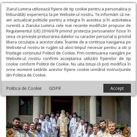
Ziarul Lumina utilizează fişiere de tip cookie pentru a personaliza și
îmbunătăți experiența ta pe Website-ul nostru. Te informăm că ne-
am actualizat politicile pentru a integra în acestea și în activitatea
curentă a Ziarului Lumina cele mai recente modificări propuse de
Regulamentul (UE) 2016/679 privind protecția persoanelor fizice în
ceea ce privește prelucrarea datelor cu caracter personal și privind
libera circulație a acestor date. Înainte de a continua navigarea pe
Website-ul nostru te rugăm să aloci timpul necesar pentru a citi și
Ziarul Lumina
›
Actualitate religioasă
›
Știri
›
Duminica vindecării
înțelege conținutul Politicii de Cookie. Prin continuarea navigării pe
orbului la catedrala din Suceava
Website-ul nostru confirmi acceptarea utilizării fişierelor de tip
cookie conform Politicii de Cookie. Nu uita totuși că poți modifica în
Duminica vindecării orbului la catedrala din
orice moment setările acestor fişiere cookie urmând instrucțiunile
din Politica de Cookie.
Suceava
Politica de Cookie
GDPR
Accept