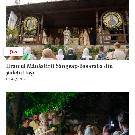
Știri
Hramul Mănăstirii Sângeap‑Basaraba din
judeţul Iaşi
07 Aug, 2026