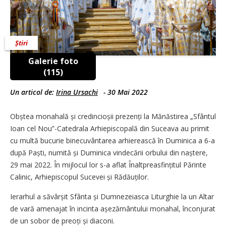
Știri
Galerie foto
(115)
Un articol de:
Irina Ursachi
-
30 Mai 2022
Obștea monahală și credin­cioșii prezenți la Mănăstirea „Sfântul
Ioan cel Nou”-Catedrala Arhi­episcopală din Suceava au primit
cu multă bucurie binecuvântarea arhierească în Duminica a 6-a
după Paști, numită și Duminica vindecării orbului din naștere,
29 mai 2022. În mijlocul lor s-a aflat Înalt­preasfințitul Părinte
Calinic, Arhi­episcopul Sucevei și Rădă­uților.
Ierarhul a săvârșit Sfânta și Dumnezeiasca Liturghie la un Altar
de vară amenajat în incinta așeză­mântului monahal, înconjurat
de un sobor de preoți și diaconi.