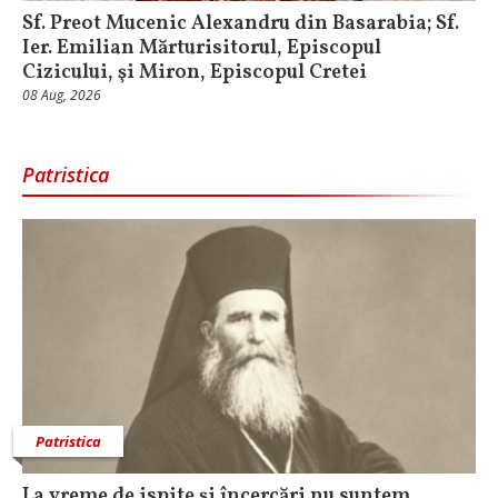
Sf. Preot Mucenic Alexandru din Basarabia; Sf.
Ier. Emilian Mărturisitorul, Episcopul
Cizicului, şi Miron, Episcopul Cretei
08 Aug, 2026
Patristica
Patristica
La vreme de ispite și încercări nu suntem