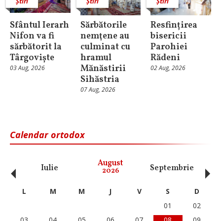
Știri
Știri
Știri
Sfântul Ierarh
Sărbătorile
Resfințirea
Nifon va fi
nemţene au
bisericii
sărbătorit la
culminat cu
Parohiei
Târgoviște
hramul
Rădeni
Mănăstirii
03 Aug, 2026
02 Aug, 2026
Sihăstria
07 Aug, 2026
Calendar ortodox
‹
›
August
Iulie
Septembrie
O
2026
L
M
M
J
V
S
D
01
02
03
04
05
06
07
08
09