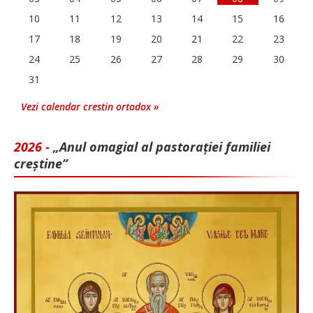
10
11
12
13
14
15
16
17
18
19
20
21
22
23
24
25
26
27
28
29
30
31
Vezi calendar crestin ortodox »
2026 -
„Anul omagial al pastorației familiei
creștine”