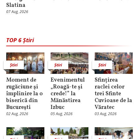
Slatina
07 Aug, 2026
TOP 6 Știri
Știri
Știri
Știri
Moment de
Evenimentul
Sfințirea
rugăciune şi
„Roagă-te și
raclei celor
împlinire la o
crede!” la
trei Sfinte
biserică din
Mănăstirea
Cuvioase de la
Bucureşti
Izbuc
Văratec
02 Aug, 2026
05 Aug, 2026
03 Aug, 2026