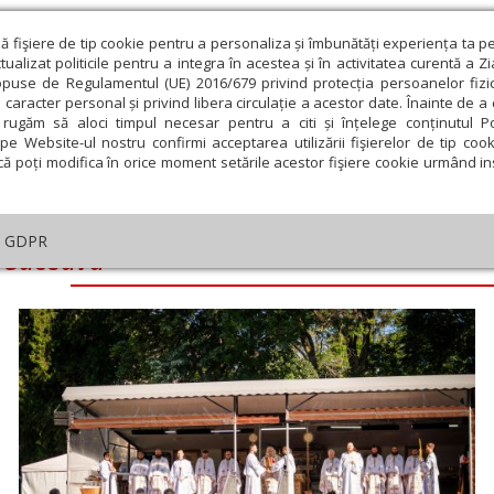
ză fişiere de tip cookie pentru a personaliza și îmbunătăți experiența ta p
alizat politicile pentru a integra în acestea și în activitatea curentă a Z
opuse de Regulamentul (UE) 2016/679 privind protecția persoanelor fizi
 caracter personal și privind libera circulație a acestor date. Înainte de 
eologie și spiritualitate
Educaţie și Cultură
Societate
rugăm să aloci timpul necesar pentru a citi și înțelege conținutul Pol
pe Website-ul nostru confirmi acceptarea utilizării fişierelor de tip cook
că poți modifica în orice moment setările acestor fişiere cookie urmând ins
GDPR
a Suceava