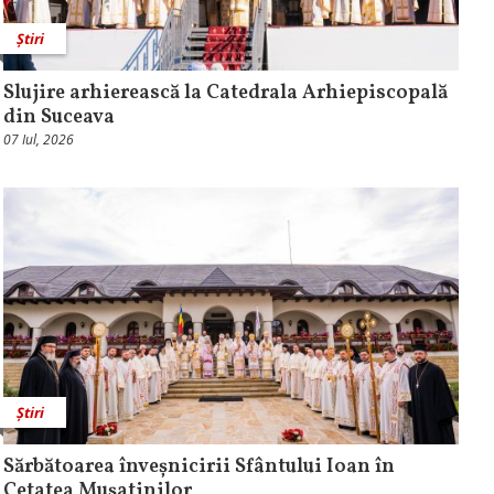
Știri
Slujire arhierească la Catedrala Arhiepiscopală
din Suceava
07 Iul, 2026
Știri
Sărbătoarea înveșnicirii Sfântului Ioan în
Cetatea Mușatinilor