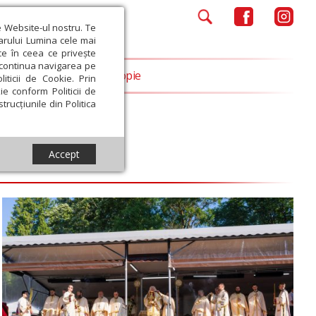
e Website-ul nostru. Te
iarului Lumina cele mai
ce în ceea ce privește
a continua navigarea pe
Opinii
Filantropie
iticii de Cookie. Prin
ie conform Politicii de
trucțiunile din Politica
Accept