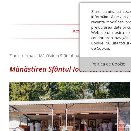
Ziarul Lumina utilizea
informăm că ne-am actu
recente modificări pr
prelucrarea datelor cu
Actualitate religioasă
T
Website-ul nostru te 
continuarea navigării 
Cookie. Nu uita totuși 
de Cookie.
Ziarul Lumina
›
Mănăstirea Sfântul Ioan cel Nou de la Suceava
Politica de Cookie
Mănăstirea Sfântul Ioan cel Nou de l