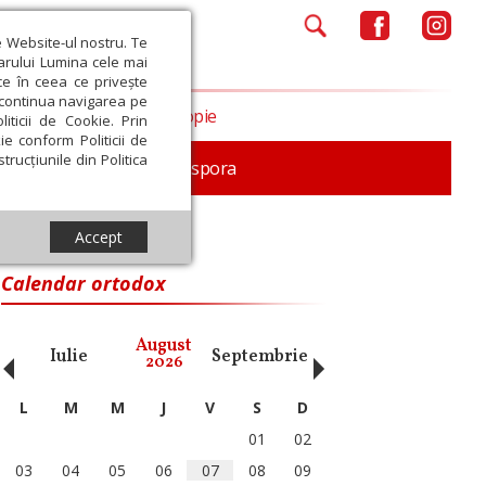
e Website-ul nostru. Te
iarului Lumina cele mai
ce în ceea ce privește
a continua navigarea pe
Opinii
Filantropie
iticii de Cookie. Prin
ie conform Politicii de
trucțiunile din Politica
In memoriam
Diaspora
Accept
Calendar ortodox
‹
›
August
Iulie
Septembrie
Octombrie
Noiembri
2026
L
M
M
J
V
S
D
01
02
03
04
05
06
07
08
09