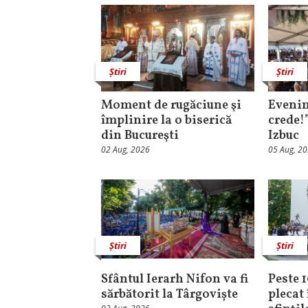
Știri
Știri
Moment de rugăciune şi
Evenim
împlinire la o biserică
crede!
din Bucureşti
Izbuc
02 Aug, 2026
05 Aug, 2
Știri
Știri
Sfântul Ierarh Nifon va fi
Peste 
sărbătorit la Târgoviște
plecat 