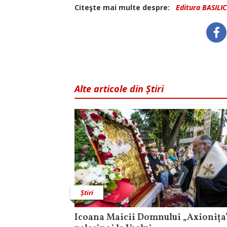
Citeşte mai multe despre:
Editura BASILI
Alte articole din Știri
Știri
Icoana Maicii Domnului „Axionița”