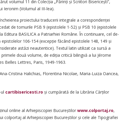
t volumul 11 din Colecția „Părinți și Scriitori Biseri­cești”,
i Ieronim (Volumul al III-lea).
încheierea proiectului traducerii integrale a corespondenței
ecedat de tomurile PSB 9 (epistolele 1-52) și PSB 10 (epistolele
la Editura BASILICA a Patriarhiei Române. În continuare, cel de-
ea epistolelor 106-154 (excepție făcând epistolele 148, 149 și
nsiderate astăzi neautentice). Textul latin utilizat ca sursă a
n primele două volume, de ediția critică bilingvă a lui Jérome
 Les Belles Lettres, Paris, 1949-1963.
 Ana-Cristina Halichias, Florentina Nicolae, Maria-Luiza Oancea,
-ul
cartibisericesti.ro
și cumpărată de la Librăria Cărților
nul online al Arhiepiscopiei Bucureștilor
www.colportaj.ro
,
i colportaj al Arhiepiscopiei Bucureștilor și cele ale Tipografiei