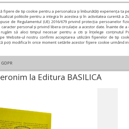
ză fişiere de tip cookie pentru a personaliza și îmbunătăți experiența ta p
alizat politicile pentru a integra în acestea și în activitatea curentă a Z
opuse de Regulamentul (UE) 2016/679 privind protecția persoanelor fizi
 caracter personal și privind libera circulație a acestor date. Înainte de 
eologie și spiritualitate
Educaţie și Cultură
Societate
rugăm să aloci timpul necesar pentru a citi și înțelege conținutul Pol
pe Website-ul nostru confirmi acceptarea utilizării fişierelor de tip cook
că poți modifica în orice moment setările acestor fişiere cookie urmând ins
An omagial
Comunicate de presă
Documentar
GDPR
istole ale Fericitului Ieronim la Editura BASILICA
i Ieronim la Editura BASILICA
ie
Februarie
Martie
Aprilie
Mai
Iunie