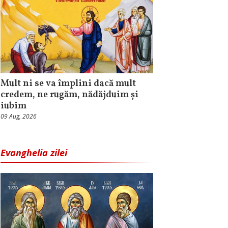
Mult ni se va împlini dacă mult
credem, ne rugăm, nădăjduim și
iubim
09 Aug, 2026
Evanghelia zilei