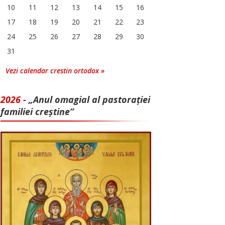
10
11
12
13
14
15
16
17
18
19
20
21
22
23
24
25
26
27
28
29
30
31
Vezi calendar crestin ortodox »
2026 -
„Anul omagial al pastorației
familiei creștine”