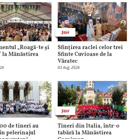
Știri
entul „Roagă-te și
Sfințirea raclei celor trei
” la Mănăstirea
Sfinte Cuvioase de la
Văratec
026
03 Aug, 2026
Știri
100 de tineri au
Tineri din Italia, într-o
în pelerinajul
tabără la Mănăstirea