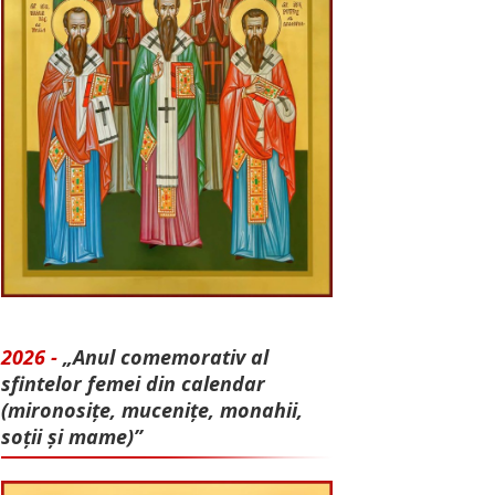
2026 -
„Anul comemorativ al
sfintelor femei din calendar
(mironosițe, mu­cenițe, monahii,
soții și mame)”