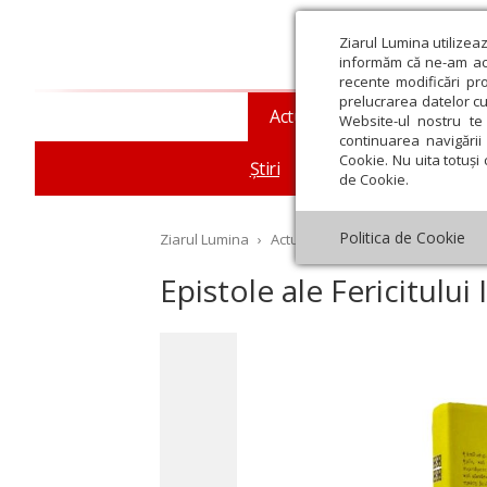
Ziarul Lumina utilizea
informăm că ne-am actu
recente modificări pr
prelucrarea datelor cu
Actualitate religioasă
T
Website-ul nostru te 
continuarea navigării 
Cookie. Nu uita totuși 
Știri
Mesaje și cuvântări
de Cookie.
Politica de Cookie
Ziarul Lumina
›
Actualitate religioasă
›
Știri
›
Ep
Epistole ale Fericitulu
st
Septembrie
Octombrie
Noiembrie
Decembrie
Ianuar