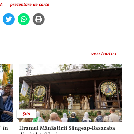
CA
-
prezentare de carte
vezi toate ›
Știri
 în
Hramul Mănăstirii Sângeap‑Basaraba