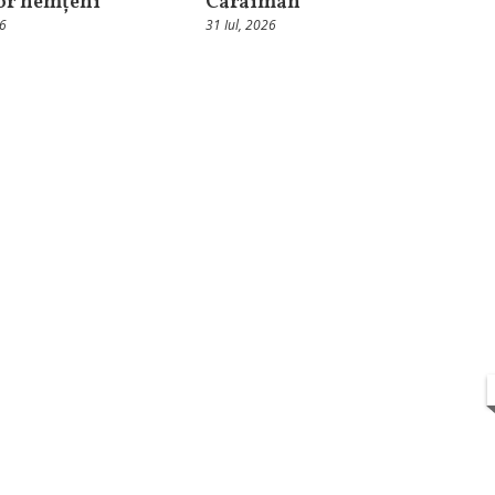
lor nemțeni
Caraiman
26
31 Iul, 2026