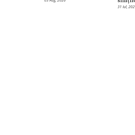
sfinți
03 Aug, 2026
31 Iul, 20