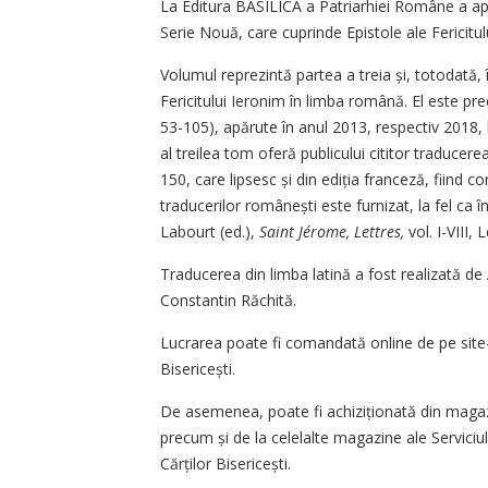
La Editura BASILICA a Patriarhiei Române a apăru
Serie Nouă, care cuprinde Epistole ale Fericitulu
Volumul reprezintă partea a treia și, totodată, 
Fericitului Ieronim în limba română. El este pr
53-105), apărute în anul 2013, respectiv 2018, 
al treilea tom oferă publicului cititor traducer
150, care lipsesc și din ediția franceză, fiind co
traducerilor românești este furnizat, la fel ca î
Labourt (ed.),
Saint Jérome, Lettres,
vol. I-VIII,
Traducerea din limba latină a fost realizată de
Constantin Răchită.
Lucrarea poate fi comandată online de pe site
Biseri­cești.
De asemenea, poate fi achiziționată din magazi
precum și de la celelalte magazine ale Serviciulu
Cărților Bisericești.