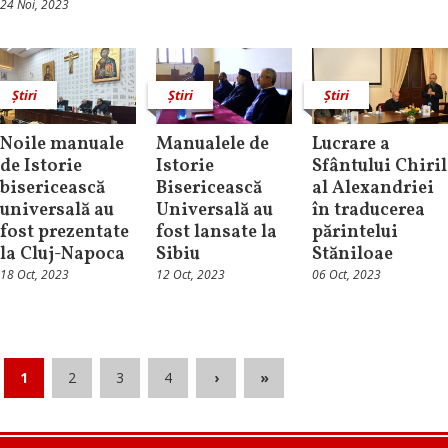
24 Noi, 2023
Știri
Știri
Știri
Noile manuale
Manualele de
Lucrare a
de Istorie
Istorie
Sfântului Chiril
bisericească
Bisericească
al Alexandriei
universală au
Universală au
în traducerea
fost prezentate
fost lansate la
părintelui
la Cluj-Napoca
Sibiu
Stăniloae
18 Oct, 2023
12 Oct, 2023
06 Oct, 2023
1
2
3
4
›
»