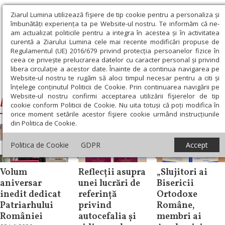
Ziarul Lumina utilizează fişiere de tip cookie pentru a personaliza și
îmbunătăți experiența ta pe Website-ul nostru. Te informăm că ne-
am actualizat politicile pentru a integra în acestea și în activitatea
curentă a Ziarului Lumina cele mai recente modificări propuse de
Regulamentul (UE) 2016/679 privind protecția persoanelor fizice în
ceea ce privește prelucrarea datelor cu caracter personal și privind
libera circulație a acestor date. Înainte de a continua navigarea pe
Website-ul nostru te rugăm să aloci timpul necesar pentru a citi și
Ziarul Lumina
›
Editura BASILICA
înțelege conținutul Politicii de Cookie. Prin continuarea navigării pe
Website-ul nostru confirmi acceptarea utilizării fişierelor de tip
Editura BASILICA
cookie conform Politicii de Cookie. Nu uita totuși că poți modifica în
orice moment setările acestor fişiere cookie urmând instrucțiunile
din Politica de Cookie.
Politica de Cookie
GDPR
Accept
Știri
Repere și idei
Cultură
Volum
Reflecții asupra
„Slujitori ai
aniversar
unei lucrări de
Bisericii
inedit dedicat
referință
Ortodoxe
Patriarhului
privind
Române,
României
autocefalia și
membri ai