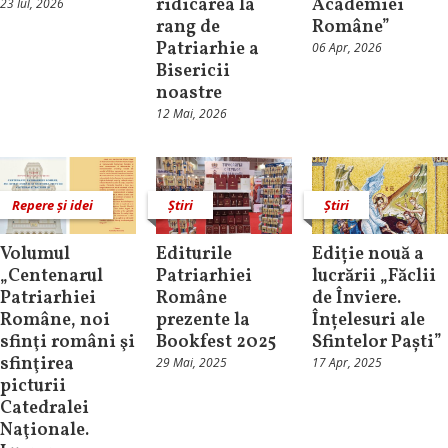
ridicarea la
Academiei
23 Iul, 2026
rang de
Române”
Patriarhie a
06 Apr, 2026
Bisericii
noastre
12 Mai, 2026
Repere și idei
Știri
Știri
Volumul
Editurile
Ediție nouă a
„Centenarul
Patriarhiei
lucrării „Făclii
Patriarhiei
Române
de Înviere.
Române, noi
prezente la
Înțelesuri ale
sfinţi români şi
Bookfest 2025
Sfintelor Paști”
sfinţirea
29 Mai, 2025
17 Apr, 2025
picturii
Catedralei
Naţionale.