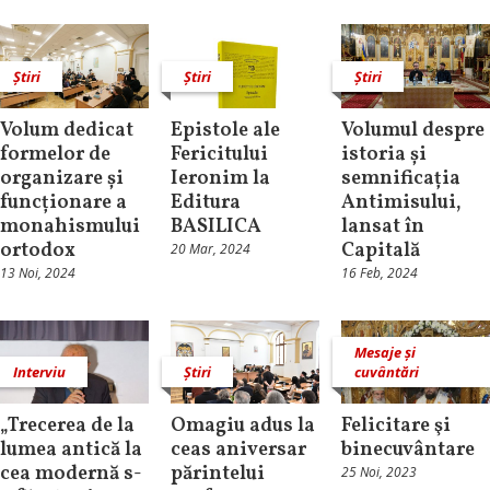
Știri
Știri
Știri
Volum dedicat
Epistole ale
Volumul despre
formelor de
Fericitului
istoria și
organizare și
Ieronim la
semnificația
funcționare a
Editura
Antimisului,
monahismului
BASILICA
lansat în
ortodox
Capitală
20 Mar, 2024
13 Noi, 2024
16 Feb, 2024
Mesaje și
Interviu
Știri
cuvântări
„Trecerea de la
Omagiu adus la
Felicitare şi
lumea antică la
ceas aniversar
binecuvântare
cea modernă s-
părintelui
25 Noi, 2023