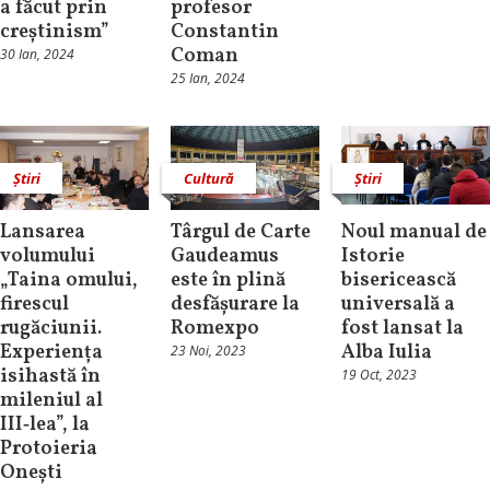
a făcut prin
profesor
creștinism”
Constantin
Coman
30 Ian, 2024
25 Ian, 2024
Știri
Cultură
Știri
Lansarea
Târgul de Carte
Noul manual de
volumului
Gaudeamus
Istorie
„Taina omului,
este în plină
bisericească
firescul
desfășurare la
universală a
rugăciunii.
Romexpo
fost lansat la
Experiența
Alba Iulia
23 Noi, 2023
isihastă în
19 Oct, 2023
mileniul al
III‑lea”, la
Protoieria
Onești