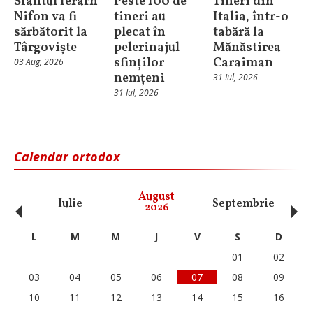
Sfântul Ierarh
Peste 100 de
Tineri din
Nifon va fi
tineri au
Italia, într-o
sărbătorit la
plecat în
tabără la
Târgoviște
pelerinajul
Mănăstirea
sfinților
Caraiman
03 Aug, 2026
nemțeni
31 Iul, 2026
31 Iul, 2026
Calendar ortodox
‹
›
August
Iulie
Septembrie
O
2026
L
M
M
J
V
S
D
01
02
03
04
05
06
07
08
09
10
11
12
13
14
15
16