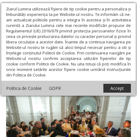
Ziarul Lumina utilizează fişiere de tip cookie pentru a personaliza și
îmbunătăți experiența ta pe Website-ul nostru. Te informăm că ne-
am actualizat politicile pentru a integra în acestea și în activitatea
curentă a Ziarului Lumina cele mai recente modificări propuse de
Regulamentul (UE) 2016/679 privind protecția persoanelor fizice în
ceea ce privește prelucrarea datelor cu caracter personal și privind
libera circulație a acestor date. Înainte de a continua navigarea pe
Website-ul nostru te rugăm să aloci timpul necesar pentru a citi și
Ziarul Lumina
›
Actualitate religioasă
›
Știri
›
Eveniment
înțelege conținutul Politicii de Cookie. Prin continuarea navigării pe
comemorativ la Mausoleul de la Mărășești
Website-ul nostru confirmi acceptarea utilizării fişierelor de tip
cookie conform Politicii de Cookie. Nu uita totuși că poți modifica în
Eveniment comemorativ la Mausoleul de la
orice moment setările acestor fişiere cookie urmând instrucțiunile
din Politica de Cookie.
Mărășești
Politica de Cookie
GDPR
Accept