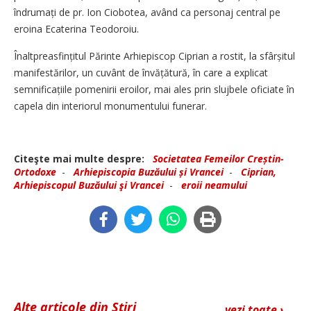
îndrumați de pr. Ion Ciobotea, având ca personaj central pe
eroina Ecaterina Teodoroiu.
Înaltpreasfințitul Părinte Arhiepiscop Ciprian a rostit, la sfârșitul
manifestărilor, un cuvânt de învățătură, în care a explicat
semnificațiile pomenirii eroilor, mai ales prin slujbele oficiate în
capela din interiorul monumentului funerar.
Citeşte mai multe despre:
Societatea Femeilor Creștin-
Ortodoxe
-
Arhiepiscopia Buzăului și Vrancei
-
Ciprian,
Arhiepiscopul Buzăului şi Vrancei
-
eroii neamului
Alte articole din Știri
vezi toate ›