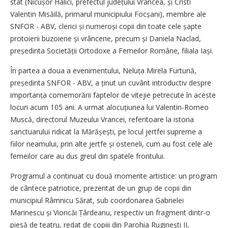
stat (Nicușor Halici, prefectul județului Vrancea, și Cristi
Valentin Misăilă, primarul municipiului Focșani), membre ale
SNFOR - ABV, clerici și numeroși copii din toate cele șapte
protoierii buzoiene și vrâncene, precum și Daniela Naclad,
președinta Societății Ortodoxe a Femeilor Române, filiala Iași.
În partea a doua a evenimentului, Neluța Mirela Furtună,
președinta SNFOR - ABV, a ținut un cuvânt introductiv despre
importanța comemorării faptelor de vitejie petrecute în aceste
locuri acum 105 ani. A urmat alocuțiunea lui Valentin-Romeo
Muscă, directorul Muzeului Vrancei, referitoare la istoria
sanctuarului ridicat la Mărășești, pe locul jertfei supreme a
fiilor neamului, prin alte jertfe și osteneli, cum au fost cele ale
femeilor care au dus greul din spatele frontului.
Programul a continuat cu două momente artistice: un program
de cântece patriotice, prezentat de un grup de copii din
municipiul Râmnicu Sărat, sub coordonarea Gabrielei
Marinescu și Vioricăi Țârdeanu, respectiv un fragment dintr-o
piesă de teatru, redat de copiii din Parohia Ruginești II,