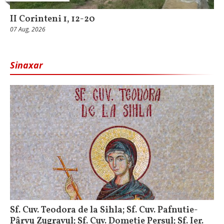
II Corinteni 1, 12-20
07 Aug, 2026
Sinaxar
Sf. Cuv. Teodora de la Sihla; Sf. Cuv. Pafnutie-
Pârvu Zugravul; Sf. Cuv. Dometie Persul; Sf. Ier.