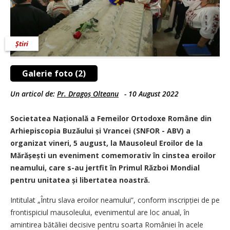
Știri
Galerie foto (2)
Un articol de:
Pr. Dragoș Olteanu
-
10 August 2022
Societatea Națională a Femeilor Ortodoxe Române din
Arhiepiscopia Buzăului și Vrancei (SNFOR - ABV) a
organizat vineri, 5 august, la Mausoleul Eroilor de la
Mărășești un eveniment comemorativ în cinstea eroilor
neamului, care s-au jertfit în Primul Război Mondial
pentru unitatea și libertatea noastră.
Intitulat „Întru slava eroilor neamului”, conform inscripției de pe
frontispiciul mausoleului, evenimentul are loc anual, în
amintirea bătăliei decisive pentru soarta României în acele