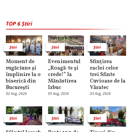
TOP 6 Știri
Știri
Știri
Știri
Moment de
Evenimentul
Sfințirea
rugăciune şi
„Roagă-te și
raclei celor
împlinire la o
crede!” la
trei Sfinte
biserică din
Mănăstirea
Cuvioase de la
Bucureşti
Izbuc
Văratec
02 Aug, 2026
05 Aug, 2026
03 Aug, 2026
Știri
Știri
Știri