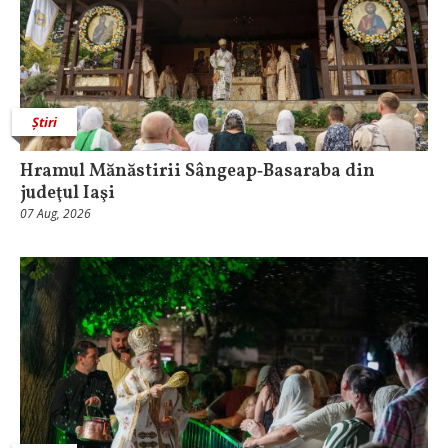
Știri
Hramul Mănăstirii Sângeap‑Basaraba din
judeţul Iaşi
07 Aug, 2026