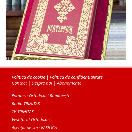
Politica de cookie
|
Politica de confidențialitate
|
Contact
|
Despre noi
|
Abonamente
|
Fototeca Ortodoxiei Românești
Radio TRINITAS
TV TRINITAS
Vestitorul Ortodoxiei
Agenţia de ştiri BASILICA