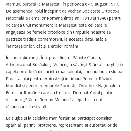
vremuri, purtată la Mărășești, în perioada 6-19 august 1917.
De asemenea, rolul îndeplinit de vechea Societate Ortodoxă
Națională a Femeilor Române (între anii 1910 şi 1948) pentru
ridicarea unui monument la Mărășești este cel care le
angajează pe femeile ortodoxe din timpurile noastre să
păstreze tradiția comemorării, la această dată, atât a
înaintașelor lor, cât și a eroilor români.
În cursul dimineții, Înaltpreasfințitul Părinte Ciprian,
Arhiepiscopul Buzăului și Vrancei, a săvârșit Sfânta Liturghie în
capela ortodoxă din incinta mausoleului, continuând cu slujba
Parastasului pentru eroii căzuți în timpul Primului Război
Mondial și pentru membrele Societății Ortodoxe Naționale a
Femeilor Române care au trecut la Domnul. Corul psaltic
misionar „Sfântul Roman Melodul” al eparhiei a dat
răspunsurile la strană.
La slujbe și la celelalte manifestări au participat consilieri
eparhiali, părinții protoierei, reprezen­tanți ai autorităților de