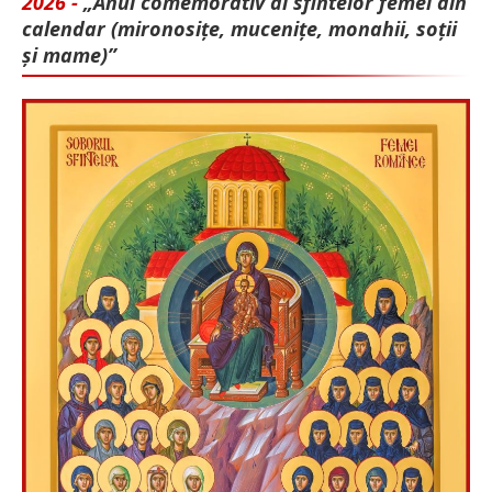
2026 -
„Anul comemorativ al sfintelor femei din
calendar (mironosițe, mu­cenițe, monahii, soții
și mame)”