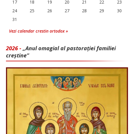
17
18
19
20
21
22
23
24
25
26
27
28
29
30
31
Vezi calendar crestin ortodox »
2026 -
„Anul omagial al pastorației familiei
creștine”