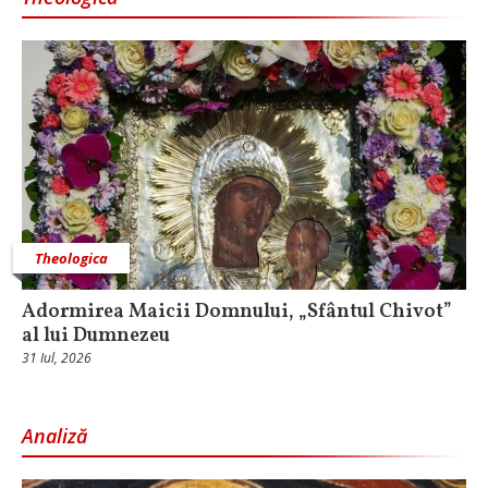
Theologica
Adormirea Maicii Domnului, „Sfântul Chivot”
al lui Dumnezeu
31 Iul, 2026
Analiză