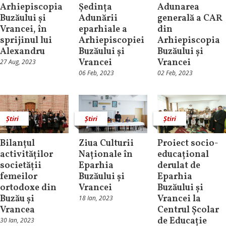
Arhiepiscopia
Ședința
Adunarea
Buzăului și
Adunării
generală a CAR
Vrancei, în
eparhiale a
din
sprijinul lui
Arhiepiscopiei
Arhiepiscopia
Alexandru
Buzăului și
Buzăului și
Vrancei
Vrancei
27 Aug, 2023
06 Feb, 2023
02 Feb, 2023
Știri
Știri
Știri
Bilanțul
Ziua Culturii
Proiect socio-
activităților
Naționale în
educațional
societății
Eparhia
derulat de
femeilor
Buzăului și
Eparhia
ortodoxe din
Vrancei
Buzăului și
Buzău și
Vrancei la
18 Ian, 2023
Vrancea
Centrul Școlar
de Educație
30 Ian, 2023