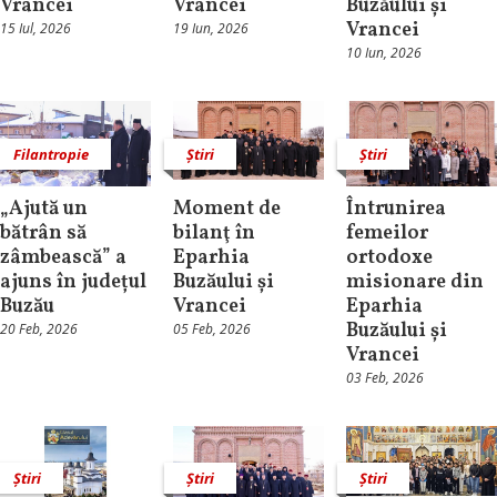
Vrancei
Vrancei
Buzăului și
Vrancei
15 Iul, 2026
19 Iun, 2026
10 Iun, 2026
Filantropie
Știri
Știri
„Ajută un
Moment de
Întrunirea
bătrân să
bilanţ în
femeilor
zâmbească” a
Eparhia
ortodoxe
ajuns în județul
Buzăului și
misionare din
Buzău
Vrancei
Eparhia
Buzăului și
20 Feb, 2026
05 Feb, 2026
Vrancei
03 Feb, 2026
Știri
Știri
Știri