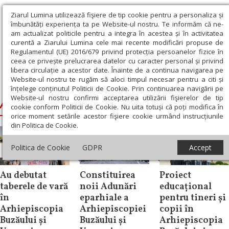
Ziarul Lumina utilizează fişiere de tip cookie pentru a personaliza și
îmbunătăți experiența ta pe Website-ul nostru. Te informăm că ne-
am actualizat politicile pentru a integra în acestea și în activitatea
curentă a Ziarului Lumina cele mai recente modificări propuse de
Regulamentul (UE) 2016/679 privind protecția persoanelor fizice în
ceea ce privește prelucrarea datelor cu caracter personal și privind
libera circulație a acestor date. Înainte de a continua navigarea pe
Website-ul nostru te rugăm să aloci timpul necesar pentru a citi și
Ziarul Lumina
›
Arhiepiscopia Buzăului și Vrancei
înțelege conținutul Politicii de Cookie. Prin continuarea navigării pe
Website-ul nostru confirmi acceptarea utilizării fişierelor de tip
Arhiepiscopia Buzăului și Vrancei
cookie conform Politicii de Cookie. Nu uita totuși că poți modifica în
orice moment setările acestor fişiere cookie urmând instrucțiunile
din Politica de Cookie.
Politica de Cookie
GDPR
Accept
Știri
Știri
Știri
Au debutat
Constituirea
Proiect
taberele de vară
noii Adunări
educațional
în
eparhiale a
pentru tineri și
Arhiepiscopia
Arhiepiscopiei
copii în
Buzăului și
Buzăului și
Arhiepiscopia