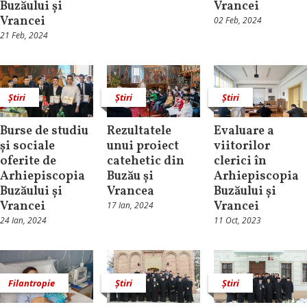
Buzăului și
Vrancei
Vrancei
02 Feb, 2024
21 Feb, 2024
Știri
Știri
Știri
Burse de studiu
Rezultatele
Evaluare a
și sociale
unui proiect
viitorilor
oferite de
catehetic din
clerici în
Arhiepiscopia
Buzău și
Arhiepiscopia
Buzăului și
Vrancea
Buzăului și
Vrancei
Vrancei
17 Ian, 2024
24 Ian, 2024
11 Oct, 2023
Filantropie
Știri
Știri