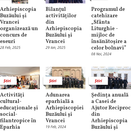
Arhiepiscopia
Bilanțul
Programul de
Buzăului și
activităților
catehizare
Vrancei
din
„Sfânta
organizează un
Arhiepiscopia
Liturghie -
concurs de
Buzăului și
mijloc de
eseuri
Vrancei
însănătoșire a
celor bolnavi”
28 Feb, 2025
29 Ian, 2025
08 Noi, 2024
Știri
Știri
Știri
Activități
Adunarea
Ședința anuală
cultural-
eparhială a
a Casei de
educaționale și
Arhiepiscopiei
Ajutor Reciproc
social-
Buzăului și
din
filantropice în
Vrancei
Arhiepiscopia
Eparhia
Buzăului și
19 Feb, 2024