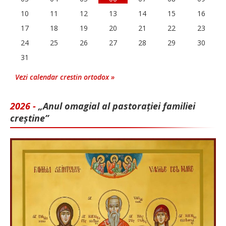
10
11
12
13
14
15
16
17
18
19
20
21
22
23
24
25
26
27
28
29
30
31
Vezi calendar crestin ortodox »
2026 -
„Anul omagial al pastorației familiei
creștine”