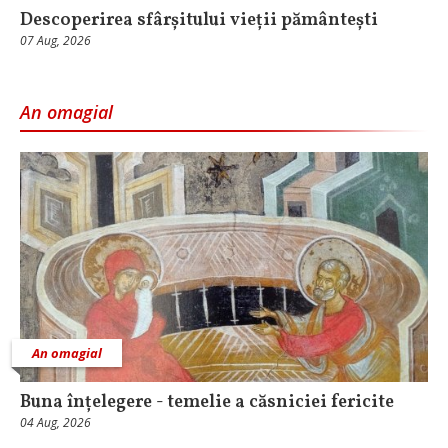
Descoperirea sfârșitului vieții pământești
07 Aug, 2026
An omagial
An omagial
Buna înțelegere - temelie a căsniciei fericite
04 Aug, 2026