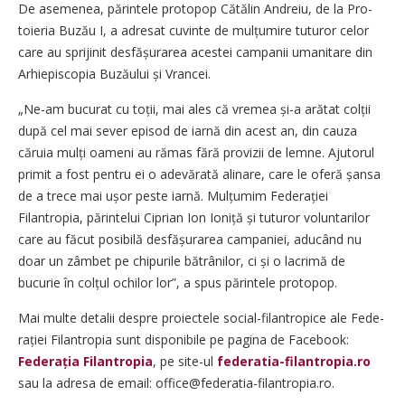
De asemenea, părintele protopop Cătălin Andreiu, de la Pro­
toieria Buzău I, a adresat cu­vinte de mulțumire tuturor celor
care au sprijinit desfășu­rarea acestei campanii umanitare din
Arhiepiscopia Buzăului și Vrancei.
„Ne-am bucurat cu toții, mai ales că vremea și-a arătat colții
după cel mai sever episod de iarnă din acest an, din cauza
căruia mulți oameni au rămas fără provizii de lemne. Ajutorul
primit a fost pentru ei o adevărată alinare, care le oferă șansa
de a trece mai ușor peste iarnă. Mulțumim Federației
Filantropia, părintelui Ciprian Ion Ioniță și tuturor voluntarilor
care au făcut posibilă desfășurarea campaniei, aducând nu
doar un zâmbet pe chipurile bătrânilor, ci și o lacrimă de
bucurie în col­țul ochilor lor”, a spus părintele protopop.
Mai multe detalii despre proiectele social-filantropice ale Fe­de­
rației Filantropia sunt disponibile pe pagina de Facebook:
Federația Filantropia
, pe site-ul
federatia-filantropia.ro
sau la adresa de email: office@federatia-filantropia.ro.