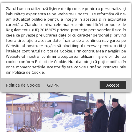
Ziarul Lumina utilizează fişiere de tip cookie pentru a personaliza și
îmbunătăți experiența ta pe Website-ul nostru. Te informăm că ne-
am actualizat politicile pentru a integra în acestea și în activitatea
curentă a Ziarului Lumina cele mai recente modificări propuse de
Regulamentul (UE) 2016/679 privind protecția persoanelor fizice în
ceea ce privește prelucrarea datelor cu caracter personal și privind
libera circulație a acestor date. Înainte de a continua navigarea pe
Website-ul nostru te rugăm să aloci timpul necesar pentru a citi și
Ziarul Lumina
›
Filantropie
›
„Ajută un bătrân să zâmbească” a
înțelege conținutul Politicii de Cookie. Prin continuarea navigării pe
ajuns în județul Buzău
Website-ul nostru confirmi acceptarea utilizării fişierelor de tip
cookie conform Politicii de Cookie. Nu uita totuși că poți modifica în
„Ajută un bătrân să zâmbească” a ajuns în
orice moment setările acestor fişiere cookie urmând instrucțiunile
din Politica de Cookie.
județul Buzău
Politica de Cookie
GDPR
Accept