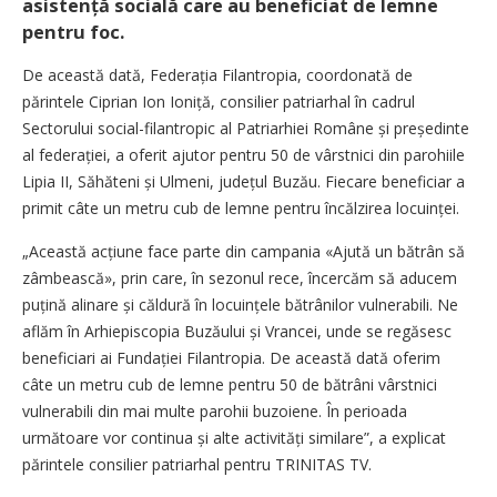
asistență socială care au beneficiat de lemne
pentru foc.
De această dată, Fede­rația Filantropia, coordonată de
părintele Ciprian Ion Ioniță, consilier patriarhal în cadrul
Sectorului social-filantropic al Patriarhiei Române și preșe­dinte
al federației, a oferit ajutor pentru 50 de vârstnici din parohiile
Lipia II, Săhăteni și Ulmeni, județul Buzău. Fiecare beneficiar a
primit câte un metru cub de lemne pentru încălzirea locuinței.
„Această acțiune face parte din campania «Ajută un bătrân să
zâmbească», prin care, în sezonul rece, încercăm să aducem
puțină alinare și căldură în locuințele bătrânilor vulnerabili. Ne
aflăm în Arhiepiscopia Buzăului și Vrancei, unde se regăsesc
beneficiari ai Fundației Filantropia. De această dată oferim
câte un metru cub de lemne pentru 50 de bătrâni vârstnici
vulnerabili din mai multe parohii buzoiene. În perioada
următoare vor continua și alte activități similare”, a explicat
părintele consilier patriarhal pentru TRINITAS TV.