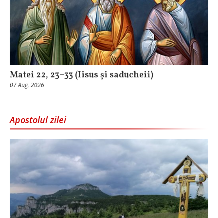
Matei 22, 23–33 (Iisus și saducheii)
07 Aug, 2026
Apostolul zilei