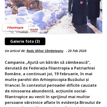
Filantropie
Galerie foto (3)
Un articol de:
Radu Mihai Sâmbeteanu
-
20 Feb 2026
Campania „Ajută un bătrân să zâmbească”,
derulată de Fede­rația Filantropia a Patriarhiei
Române, a continuat joi, 19 februarie, în mai
multe parohii din Arhiepiscopia Buzăului și
Vrancei. În contextul perioadei dificile cauzate
de ninsoarea abundentă, acțiunile social-
filantropice au venit în sprijinul mai multor
persoane vârstnice aflate în evidența Biroului de