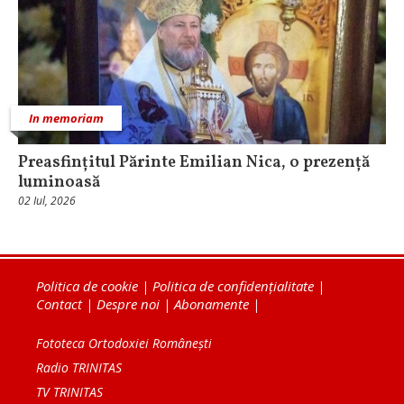
In memoriam
Preasfințitul Părinte Emilian Nica, o prezență
luminoasă
02 Iul, 2026
Politica de cookie
|
Politica de confidențialitate
|
Contact
|
Despre noi
|
Abonamente
|
Fototeca Ortodoxiei Românești
Radio TRINITAS
TV TRINITAS