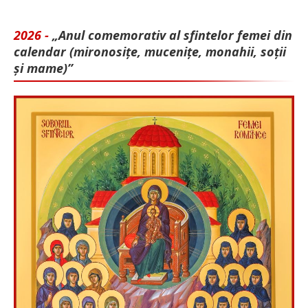
2026 -
„Anul comemorativ al sfintelor femei din
calendar (mironosițe, mu­cenițe, monahii, soții
și mame)”