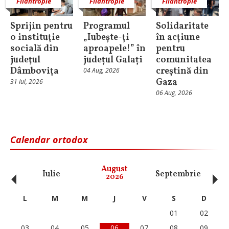
Filantropie
Filantropie
Filantropie
Sprijin pentru
Programul
Solidaritate
o instituţie
„Iubește-ți
în acțiune
socială din
aproapele!” în
pentru
judeţul
județul Galați
comunitatea
Dâmboviţa
creștină din
04 Aug, 2026
Gaza
31 Iul, 2026
06 Aug, 2026
Calendar ortodox
‹
›
August
Iulie
Septembrie
O
2026
L
M
M
J
V
S
D
01
02
03
04
05
06
07
08
09