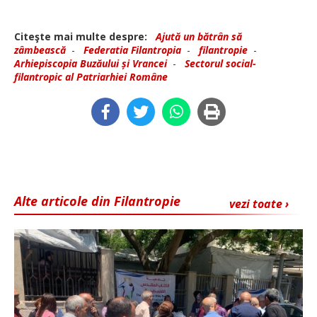
Citeşte mai multe despre:
Ajută un bătrân să
zâmbească
-
Federatia Filantropia
-
filantropie
-
Arhiepiscopia Buzăului și Vrancei
-
Sectorul social-
filantropic al Patriarhiei Române
Alte articole din Filantropie
vezi toate ›