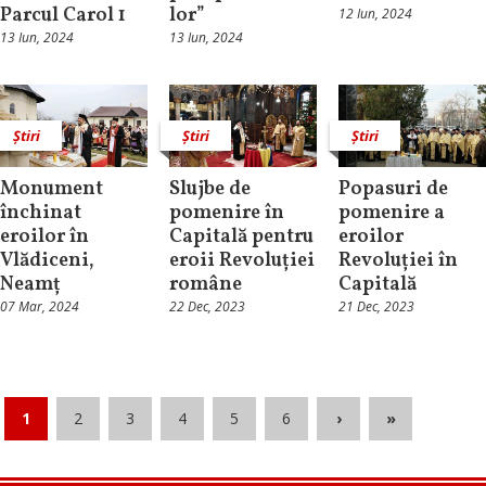
Parcul Carol 1
lor”
12 Iun, 2024
13 Iun, 2024
13 Iun, 2024
Știri
Știri
Știri
Monument
Slujbe de
Popasuri de
închinat
pomenire în
pomenire a
eroilor în
Capitală pentru
eroilor
Vlădiceni,
eroii Revoluției
Revoluției în
Neamț
române
Capitală
07 Mar, 2024
22 Dec, 2023
21 Dec, 2023
1
2
3
4
5
6
›
»