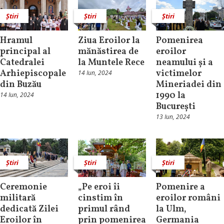
Știri
Știri
Știri
Hramul
Ziua Eroilor la
Pomenirea
principal al
mănăstirea de
eroilor
Catedralei
la Muntele Rece
neamului și a
Arhiepiscopale
victimelor
14 Iun, 2024
din Buzău
Mineriadei din
1990 la
14 Iun, 2024
București
13 Iun, 2024
Știri
Știri
Știri
Ceremonie
„Pe eroi îi
Pomenire a
militară
cinstim în
eroilor români
dedicată Zilei
primul rând
la Ulm,
Eroilor în
prin pomenirea
Germania