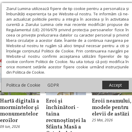
Ziarul Lumina utilizează fişiere de tip cookie pentru a personaliza și
îmbunătăți experiența ta pe Website-ul nostru. Te informăm că ne-
am actualizat politicile pentru a integra în acestea și în activitatea
curentă a Ziarului Lumina cele mai recente modificări propuse de
Regulamentul (UE) 2016/679 privind protecția persoanelor fizice în
ceea ce privește prelucrarea datelor cu caracter personal și privind
libera circulație a acestor date. Înainte de a continua navigarea pe
Website-ul nostru te rugăm să aloci timpul necesar pentru a citi și
Ziarul Lumina
›
eroii neamului
înțelege conținutul Politicii de Cookie. Prin continuarea navigării pe
Website-ul nostru confirmi acceptarea utilizării fişierelor de tip
eroii neamului
cookie conform Politicii de Cookie. Nu uita totuși că poți modifica în
orice moment setările acestor fişiere cookie urmând instrucțiunile
din Politica de Cookie.
Politica de Cookie
GDPR
Accept
Cultură
Theologica
Educaţie
Hartă digitală a
Eroi și
Eroii neamului,
mormintelor și
închinători -
modele pentru
monumentelor
taina
elevii de astăzi
eroilor
recunoștinței la
25 Mai, 2026
Sfânta Masă a
09 Iun, 2026