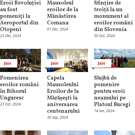
Eroii Revoluției
Mausoleul
Sfințire de
au fost
eroilor de la
troiță la un
pomeniți la
Mănăstirea
monument al
Aeroportul din
Comana
eroilor români
Otopeni
din Slovenia
01 Dec, 2024
23 Dec, 2024
30 Oct, 2024
Știri
Știri
Știri
Pomenirea
Capela
Slujbă de
eroilor români
Mausoleului
pomenire
în Bihorul
Eroilor de la
pentru eroii
Unguresc
Mărășești la
neamului pe
aniversarea
Platoul Bucegi
23 Oct, 2024
centenarului
14 Iun, 2024
30 Sep, 2024