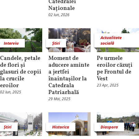
Catedralei
Naționale
02 Iun, 2026
Actualitate
Interviu
Știri
socială
Candele, petale
Moment de
Pe urmele
de flori și
aducere aminte
eroilor căzuţi
glasuri de copii
a jertfei
pe Frontul de
la crucile
înaintașilor la
Vest
eroilor
Catedrala
23 Apr, 2025
Patriarhală
02 Iun, 2025
29 Mai, 2025
Știri
Historica
Diaspora