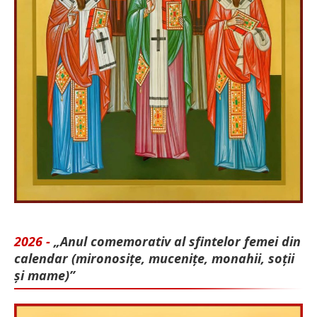
2026 -
„Anul comemorativ al sfintelor femei din
calendar (mironosițe, mu­cenițe, monahii, soții
și mame)”