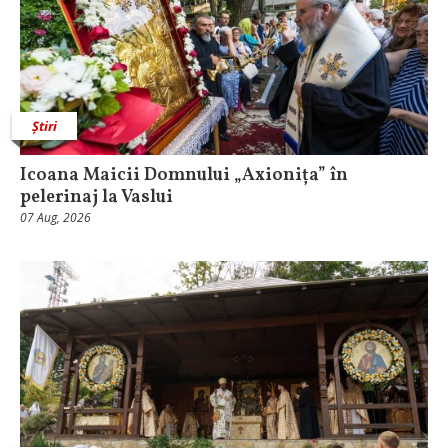
Știri
Icoana Maicii Domnului „Axionița” în
pelerinaj la Vaslui
07 Aug, 2026