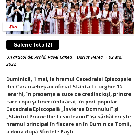
Știri
Galerie foto (2)
Un articol de:
Arhid. Pavel Canea
,
Darius Herea
-
02 Mai
2022
Duminică, 1 mai, la hramul Catedralei Episcopale
din Caransebeș au oficiat Sfânta Liturghie 12
ierarhi, în prezenţa a sute de credincioşi, printre
care copii şi tineri îmbrăcați în port popular.
Catedrala Episcopală „Învierea Domnului” și
„Sfântul Proroc Ilie Tesviteanul” își sărbătorește
hramul principal în fiecare an în Duminica Tomii,
a doua după Sfintele Paşti.