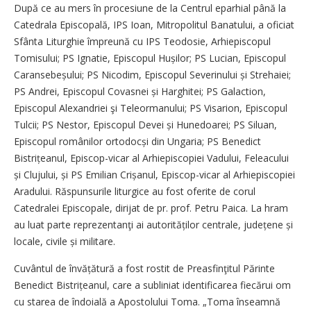
După ce au mers în procesiune de la Centrul eparhial până la
Catedrala Episcopală, IPS Ioan, Mitropolitul Banatului, a oficiat
Sfânta Liturghie împreună cu IPS Teodosie, Arhiepiscopul
Tomisului; PS Ignatie, Episcopul Hușilor; PS Lucian, Episcopul
Caransebeșului; PS Nicodim, Episcopul Severinului și Strehaiei;
PS Andrei, Episcopul Covasnei și Harghitei; PS Galaction,
Episcopul Alexandriei şi Teleormanului; PS Visarion, Episcopul
Tulcii; PS Nestor, Episcopul Devei și Hunedoarei; PS Siluan,
Episcopul românilor ortodocși din Ungaria; PS Benedict
Bistrițeanul, Episcop-vicar al Arhi­episcopiei Vadului, Feleacului
și Clujului, și PS Emilian Crișanul, Episcop-vicar al Arhiepiscopiei
Aradului. Răspunsurile liturgice au fost oferite de corul
Catedralei Episcopale, dirijat de pr. prof. Petru Paica. La hram
au luat parte reprezentanţi ai autorităților centrale, județene și
locale, civile și militare.
Cuvântul de învățătură a fost rostit de Preasfinţitul Părinte
Benedict Bistrițeanul, care a subliniat identificarea fiecărui om
cu starea de îndoială a Apostolului Toma. „Toma înseamnă