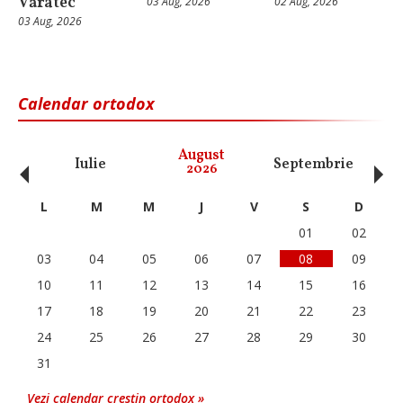
Văratec
03 Aug, 2026
02 Aug, 2026
03 Aug, 2026
Calendar ortodox
‹
›
August
Iulie
Septembrie
O
2026
L
M
M
J
V
S
D
01
02
03
04
05
06
07
08
09
10
11
12
13
14
15
16
17
18
19
20
21
22
23
24
25
26
27
28
29
30
31
Vezi calendar crestin ortodox »