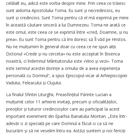
celălalt eu, adică este vorba despre mine. Prin ceea ce trăiesc
sunt aidoma Apostolului Toma. Eu sunt și necredincios, eu
sunt și credincios. Sunt Toma pentru că el mă exprimă pe mine
în această căutare sinceră a lui Dumnezeu. Toma ne arată ce
este omul, este ceea ce se exprimă între «cred, Doamne, și nu
prea». Eu sunt Toma pentru că îmi doresc să Îl văd pe Hristos.
Nu ne mulțumim în general doar cu ceea ce ne spun alții.
Dictonul «Crede și nu cerceta» nu este acceptat în Biserica
noastră, ci îndemnul Mântuitorului este «Vino și vezi». Toma
este semnul acestei dorințe a omului de a avea experiența
personală cu Domnul”, a spus Episcopul-vicar al Arhi­episcopiei
Vadului, Feleacului și Clujului.
La finalul Sfintei Liturghii, Prea­sfințitul Părinte Lucian a
mulțumit celor 11 arhierei invitaţi, precum și oficialităților,
preoților și tuturor credincioșilor care au participat la acest
important eveniment din Eparhia Banatului Montan. „Este într-
adevăr o zi specială pe care Domnul a făcut-o ca să ne
bucurăm și să ne veselim întru ea. Astăzi suntem și noi fericiți