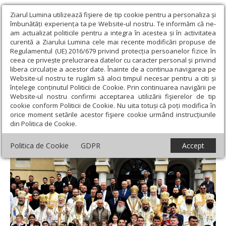
Ziarul Lumina utilizează fişiere de tip cookie pentru a personaliza și
îmbunătăți experiența ta pe Website-ul nostru. Te informăm că ne-
am actualizat politicile pentru a integra în acestea și în activitatea
curentă a Ziarului Lumina cele mai recente modificări propuse de
Regulamentul (UE) 2016/679 privind protecția persoanelor fizice în
ceea ce privește prelucrarea datelor cu caracter personal și privind
libera circulație a acestor date. Înainte de a continua navigarea pe
Website-ul nostru te rugăm să aloci timpul necesar pentru a citi și
Ziarul Lumina
›
Actualitate religioasă
›
Știri
›
Hramul Catedralei
înțelege conținutul Politicii de Cookie. Prin continuarea navigării pe
Episcopale din Caransebeş
Website-ul nostru confirmi acceptarea utilizării fişierelor de tip
cookie conform Politicii de Cookie. Nu uita totuși că poți modifica în
Hramul Catedralei Episcopale din
orice moment setările acestor fişiere cookie urmând instrucțiunile
din Politica de Cookie.
Caransebeş
Politica de Cookie
GDPR
Accept