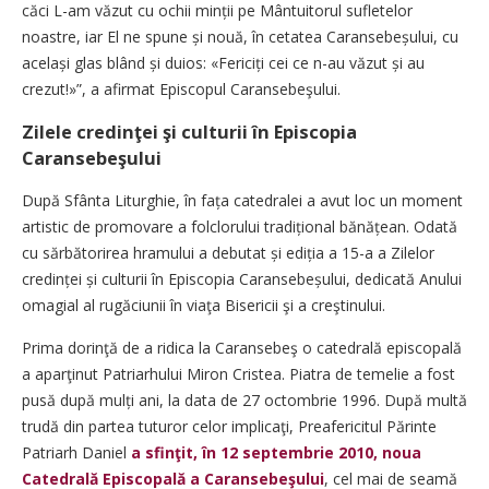
căci L-am văzut cu ochii minții pe Mântuitorul sufletelor
noastre, iar El ne spune și nouă, în cetatea Caransebeșului, cu
același glas blând și duios: «Fericiți cei ce n-au văzut și au
crezut!»”, a afirmat Episcopul Caransebeşului.
Zilele credinţei şi culturii în Episcopia
Caransebeşului
După Sfânta Liturghie, în fața catedralei a avut loc un moment
artistic de promovare a folclorului tradițional bănățean. Odată
cu sărbătorirea hramului a debutat și ediția a 15-a a Zilelor
credinței și culturii în Episcopia Caransebe­șului, dedicată Anului
omagial al rugăciunii în viaţa Bisericii şi a creştinului.
Prima dorinţă de a ridica la Caransebeş o catedrală episcopală
a aparţinut Patriarhului Miron Cristea. Piatra de temelie a fost
pusă după mulți ani, la data de 27 octombrie 1996. După multă
trudă din partea tuturor celor implicaţi, Preafericitul Părinte
Patriarh Daniel
a sfinţit, în 12 septembrie 2010, noua
Catedrală Episcopală a Caransebeşului
, cel mai de seamă