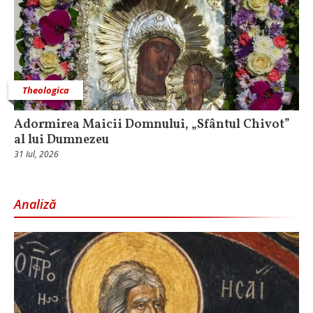
Theologica
Adormirea Maicii Domnului, „Sfântul Chivot”
al lui Dumnezeu
31 Iul, 2026
Analiză