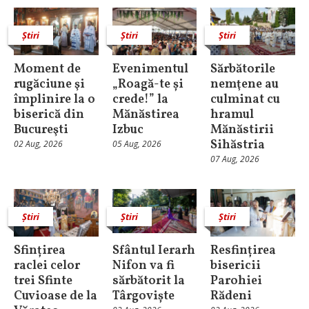
Știri
Știri
Știri
Moment de
Evenimentul
Sărbătorile
rugăciune şi
„Roagă-te și
nemţene au
împlinire la o
crede!” la
culminat cu
biserică din
Mănăstirea
hramul
Bucureşti
Izbuc
Mănăstirii
Sihăstria
02 Aug, 2026
05 Aug, 2026
07 Aug, 2026
Știri
Știri
Știri
Sfințirea
Sfântul Ierarh
Resfințirea
raclei celor
Nifon va fi
bisericii
trei Sfinte
sărbătorit la
Parohiei
Cuvioase de la
Târgoviște
Rădeni