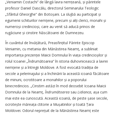
„Veniamin Costachi” de lângă lavra nem­țeană, și părintele
profesor Daniel Dascălu, directorul Seminarului Teologic
„Sfântul Gheor­ghe” din Botoșani. La slujbă au participat și
egumenii schiturilor nemțene, precum și alți clerici, monahi și
numeroși credincioși, care au venit să aducă prinos de
rugăciune și cinstire Născătoarei de Dumnezeu.
În cuvântul de învățătură, Preasfințitul Părinte Episcop
Veniamin, cu metania din Mănăstirea Neamț, a subliniat
importanța pre­zenței Maicii Domnului în viața credincioșilor și
rolul Icoanei „Îndrumătoarea” în istoria duhovnicească a lavrei
nemțene și a întregii Moldove. A fost evocată tradiția de
secole a pelerinajului și a închinării la această icoană făcătoare
de minuni, ocrotitoare a monahilor și a poporului
binecredincios. „Cinstim astăzi în mod deosebit Icoana Maicii
Domnului de la Neamț,
Îndrumătoarea
sau
Lidianca
, așa cum
mai este ea cunoscută. Această icoană, de peste șase secole,
ocrotește măreața ctitorie a Mușatinilor și toată Țara
Moldovei. Odorul neprețuit de la Mănăstirea Neamț este