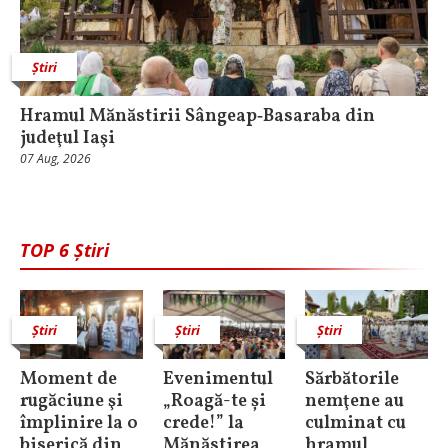
Știri
Hramul Mănăstirii Sângeap‑Basaraba din
judeţul Iaşi
07 Aug, 2026
TOP 6 Știri
Știri
Știri
Știri
Moment de
Evenimentul
Sărbătorile
rugăciune şi
„Roagă-te și
nemţene au
împlinire la o
crede!” la
culminat cu
biserică din
Mănăstirea
hramul