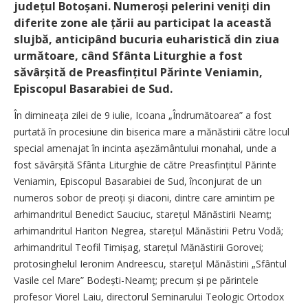
județul Botoșani. Numeroși pelerini veniți din
diferite zone ale țării au participat la această
slujbă, anticipând bucuria euharistică din ziua
următoare, când Sfânta Liturghie a fost
săvârșită de Preasfințitul Părinte Veniamin,
Episcopul Basarabiei de Sud.
În dimineața zilei de 9 iulie, Icoana „Îndrumătoarea” a fost
purtată în procesiune din biserica mare a mănăstirii către locul
special amenajat în incinta așezământului monahal, unde a
fost săvârșită Sfânta Liturghie de către Preasfințitul Părinte
Veniamin, Episcopul Basarabiei de Sud, înconjurat de un
numeros sobor de preoți și diaconi, dintre care amintim pe
arhimandritul Benedict Sauciuc, starețul Mănăstirii Neamț;
arhimandritul Hariton Negrea, starețul Mănăstirii Petru Vodă;
arhimandritul Teofil Timișag, starețul Mănăstirii Gorovei;
protosinghelul Ieronim Andreescu, starețul Mănăstirii „Sfântul
Vasile cel Mare” Bodești-Neamț; precum și pe părintele
profesor Viorel Laiu, directorul Seminarului Teologic Ortodox