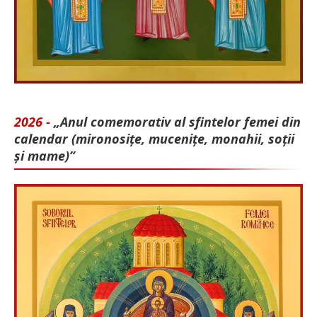
2026 -
„Anul comemorativ al sfintelor femei din
calendar (mironosițe, mu­cenițe, monahii, soții
și mame)”