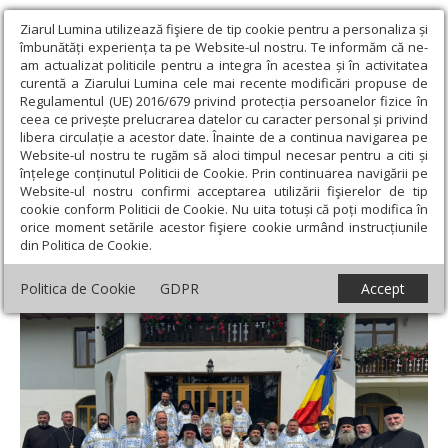
Ziarul Lumina utilizează fişiere de tip cookie pentru a personaliza și
îmbunătăți experiența ta pe Website-ul nostru. Te informăm că ne-
am actualizat politicile pentru a integra în acestea și în activitatea
curentă a Ziarului Lumina cele mai recente modificări propuse de
Regulamentul (UE) 2016/679 privind protecția persoanelor fizice în
ceea ce privește prelucrarea datelor cu caracter personal și privind
libera circulație a acestor date. Înainte de a continua navigarea pe
Website-ul nostru te rugăm să aloci timpul necesar pentru a citi și
Ziarul Lumina
›
Actualitate religioasă
›
Știri
›
Hramul Icoanei
înțelege conținutul Politicii de Cookie. Prin continuarea navigării pe
Maicii Domnului „Îndrumătoarea” de la Mănăstirea Neamț
Website-ul nostru confirmi acceptarea utilizării fişierelor de tip
cookie conform Politicii de Cookie. Nu uita totuși că poți modifica în
Hramul Icoanei Maicii Domnului
orice moment setările acestor fişiere cookie urmând instrucțiunile
din Politica de Cookie.
„Îndrumătoarea” de la Mănăstirea Neamț
Politica de Cookie
GDPR
Accept