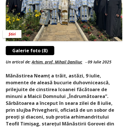
Știri
Galerie foto (8)
Un articol de:
Arhim. prof. Mihail Daniliuc
-
09 Iulie 2025
Mănăstirea Neamț a trăit, astăzi, 9 iulie,
momente de aleasă bucurie duhovnicească,
prilejuite de cinstirea Icoanei făcătoare de
minuni a Maicii Domnului „Îndrumătoarea”.
Sărbătoarea a început în seara zilei de 8 iulie,
prin slujba Privegherii, oficiată de un sobor de
preoți și diaconi, sub protia arhimandritului
Teofil Timișag, starețul Mănăstirii Gorovei din