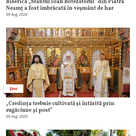
Biserica „Sfântul Ioan Botezătorul” din Piatra
Neamț a fost îmbrăcată în veșmânt de har
09 Aug, 2026
Știri
„Credința trebuie cultivată şi întărită prin
rugăciune și post”
09 Aug, 2026