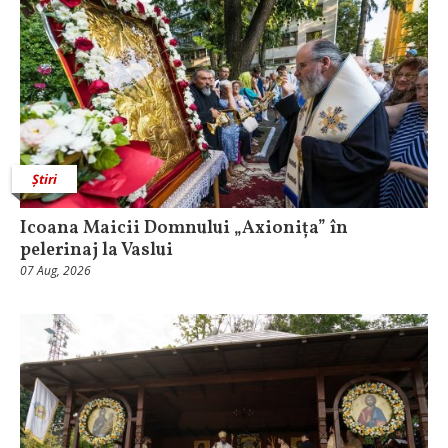
Știri
Icoana Maicii Domnului „Axionița” în
pelerinaj la Vaslui
07 Aug, 2026