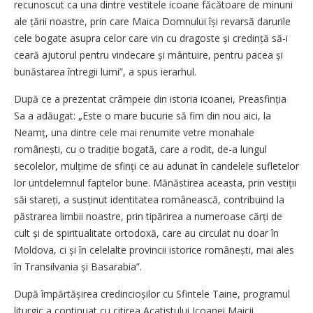
recunoscut ca una dintre vestitele icoane făcătoare de minuni
ale țării noastre, prin care Maica Domnului își revarsă darurile
cele bogate asupra celor care vin cu dragoste și credință să-i
ceară ajutorul pentru vindecare și mântuire, pentru pacea și
bunăstarea întregii lumi”, a spus ierarhul.
După ce a prezentat crâmpeie din istoria icoanei, Preasfinția
Sa a adăugat: „Este o mare bucurie să fim din nou aici, la
Neamț, una dintre cele mai renumite vetre monahale
românești, cu o tradiție bogată, care a rodit, de-a lungul
secolelor, mulțime de sfinți ce au adunat în candelele sufletelor
lor untdelemnul faptelor bune. Mănăstirea aceasta, prin vestiții
săi stareți, a susținut identitatea românească, contribuind la
păstrarea limbii noastre, prin tipărirea a numeroase cărți de
cult și de spiritualitate ortodoxă, care au circulat nu doar în
Moldova, ci și în celelalte provincii istorice românești, mai ales
în Transilvania și Basarabia”.
După împărtășirea credincioșilor cu Sfintele Taine, programul
liturgic a continuat cu citirea Acatistului Icoanei Maicii