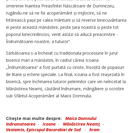
smerenie îna­intea Preasfintei Născătoare de Dumnezeu,
rugându-ne să ne fie acoperământ și mijlocire, să ne
întărească pașii pe calea mântuirii și să reverse binecuvântarea
ei peste această mănăstire, peste țara noastră și peste tot
poporul binecredincios, venit astăzi să aducă preacinstire ­
Îndrumătoarei noastre, a tuturor”.
Sărbătoarea s-a încheiat cu tradiționala procesiune în jurul
bisericii mari a mănăstirii, în cadrul căreia Icoana
„Îndrumătoarea” a fost purtată cu cinste, însoțită de popasuri
de litanii și ectenii speciale. La final, icoana a fost reașezată în
biserică, spre închinarea tuturor pelerinilor care vin neîncetat la
Mănăstirea Neamț, căutând îndrumare, mângâiere și ocrotire
sub Sfântul Acoperământ al Maicii Domnului.
Citeşte mai multe despre:
Maica Domnului
Indrumatoarea
-
icoana
-
Mănăstirea Neamţ
-
Veniamin, Episcopul Basarabiei de Sud
-
hram