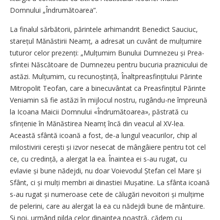
Domnului „Îndrumătoarea”.
La finalul sărbătorii, părintele arhimandrit Benedict Sauciuc,
starețul Mănăstirii Neamț, a adresat un cuvânt de mulțumire
tuturor celor prezenți: „Mulțumim Bunului Dumnezeu și Prea­
sfintei Născătoare de Dumnezeu pentru bucuria praznicului de
astăzi. Mulțumim, cu recunoștință, Înaltpreasfințitului Părinte
Mitropolit Teofan, care a binecuvântat ca Prea­sfințitul Părinte
Veniamin să fie astăzi în mijlocul nostru, rugându-ne împreună
la Icoana Maicii Domnului «Îndrumătoarea», păstrată cu
sfințenie în Mănăstirea Neamț încă din veacul al XV-lea.
Această sfântă icoană a fost, de-a lungul veacurilor, chip al
milostivirii cerești și izvor nesecat de mângâiere pentru tot cel
ce, cu credință, a alergat la ea. Înaintea ei s-au rugat, cu
evlavie și bune nădejdi, nu doar Voievodul Ștefan cel Mare și
Sfânt, ci și mulți membri ai dinastiei Mușatine. La sfânta icoană
s-au rugat și numeroase cete de călugări nevoitori și mulțime
de pelerini, care au alergat la ea cu nădejdi bune de mântuire.
Și noi, urmând pilda celor dinaintea noastră, cădem cu