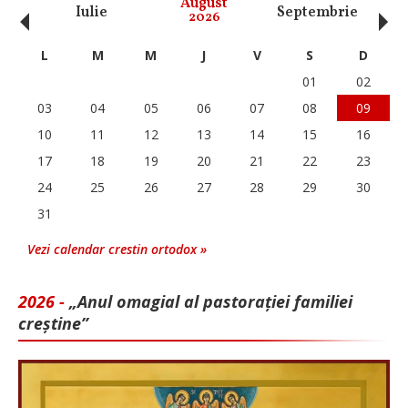
‹
›
August
Iulie
Septembrie
O
2026
L
M
M
J
V
S
D
01
02
03
04
05
06
07
08
09
10
11
12
13
14
15
16
17
18
19
20
21
22
23
24
25
26
27
28
29
30
31
Vezi calendar crestin ortodox »
2026 -
„Anul omagial al pastorației familiei
creștine”