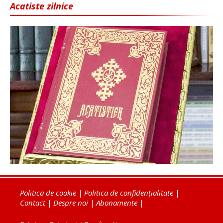
Acatiste zilnice
Politica de cookie
|
Politica de confidențialitate
|
Contact
|
Despre noi
|
Abonamente
|