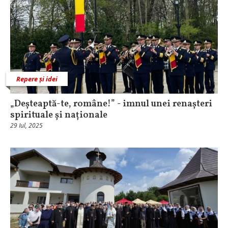
Repere și idei
„Deșteaptă-te, române!” - imnul unei renașteri
spirituale și naționale
29 Iul, 2025