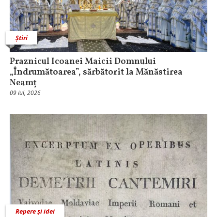
Știri
Praznicul Icoanei Maicii Domnului
„Îndrumătoarea”, sărbătorit la Mănăstirea
Neamț
09 Iul, 2026
Repere și idei