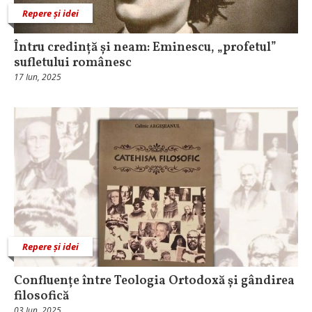
Repere și idei
Întru credință și neam: Eminescu, „profetul”
sufletului românesc
17 Iun, 2025
Repere și idei
Confluențe între Teologia Ortodoxă și gândirea
filosofică
03 Iun, 2025