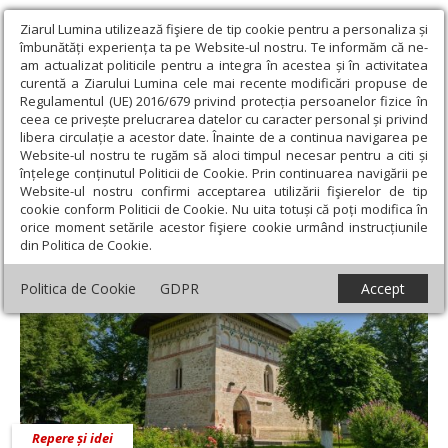
Ziarul Lumina utilizează fişiere de tip cookie pentru a personaliza și
îmbunătăți experiența ta pe Website-ul nostru. Te informăm că ne-
am actualizat politicile pentru a integra în acestea și în activitatea
curentă a Ziarului Lumina cele mai recente modificări propuse de
Regulamentul (UE) 2016/679 privind protecția persoanelor fizice în
ceea ce privește prelucrarea datelor cu caracter personal și privind
libera circulație a acestor date. Înainte de a continua navigarea pe
Website-ul nostru te rugăm să aloci timpul necesar pentru a citi și
Ziarul Lumina
›
Arhim. Prof. Mihail Daniliuc
înțelege conținutul Politicii de Cookie. Prin continuarea navigării pe
Arhim. Prof. Mihail Daniliuc
Website-ul nostru confirmi acceptarea utilizării fişierelor de tip
cookie conform Politicii de Cookie. Nu uita totuși că poți modifica în
orice moment setările acestor fişiere cookie urmând instrucțiunile
din Politica de Cookie.
Politica de Cookie
GDPR
Accept
Repere și idei