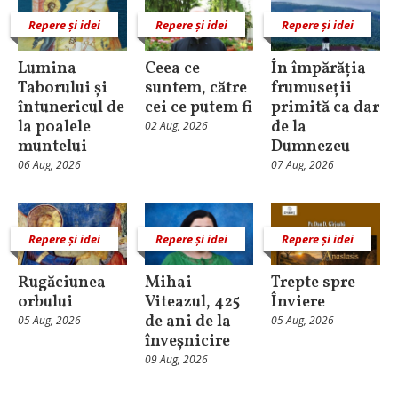
Repere și idei
Repere și idei
Repere și idei
Lumina
Ceea ce
În împărăția
Taborului și
suntem, către
frumuseții
întunericul de
cei ce putem fi
primită ca dar
la poalele
de la
02 Aug, 2026
muntelui
Dumnezeu
06 Aug, 2026
07 Aug, 2026
Repere și idei
Repere și idei
Repere și idei
Rugăciunea
Mihai
Trepte spre
orbului
Viteazul, 425
Înviere
de ani de la
05 Aug, 2026
05 Aug, 2026
înveșnicire
09 Aug, 2026