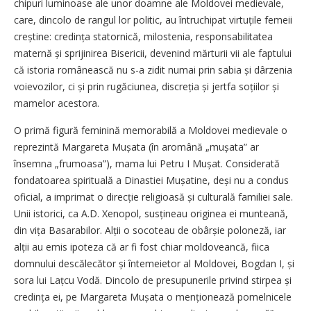
chipuri luminoase ale unor doamne ale Moldovei medievale,
care, dincolo de rangul lor politic, au întruchipat virtuțile femeii
creștine: credința statornică, milostenia, responsabilitatea
maternă și sprijinirea Bisericii, devenind mărturii vii ale faptului
că istoria românească nu s-a zidit numai prin sabia și dârzenia
voievozilor, ci și prin rugăciunea, discreția și jertfa soțiilor și
mamelor acestora.
O primă figură feminină memorabilă a Moldovei medievale o
reprezintă Margareta Mu­șata (în aromână „mușata” ar
însemna „frumoasa”), mama lui Petru I Mușat. Considerată
fondatoarea spirituală a Dinastiei Mușatine, deși nu a condus
oficial, a imprimat o direcție religioasă și culturală familiei sale.
Unii istorici, ca A.D. Xenopol, susțineau originea ei munteană,
din vița Basarabilor. Alții o socoteau de obârșie poloneză, iar
alții au emis ipoteza că ar fi fost chiar moldoveancă, fiica
domnului descălecător și întemeietor al Moldovei, Bogdan I, și
sora lui Lațcu Vodă. Din­colo de presupunerile privind stirpea și
credința ei, pe Margareta Mușata o menționează pomelnicele