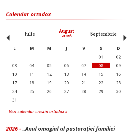
Calendar ortodox
‹
›
August
Iulie
Septembrie
O
2026
L
M
M
J
V
S
D
01
02
03
04
05
06
07
08
09
10
11
12
13
14
15
16
17
18
19
20
21
22
23
24
25
26
27
28
29
30
31
Vezi calendar crestin ortodox »
2026 -
„Anul omagial al pastorației familiei