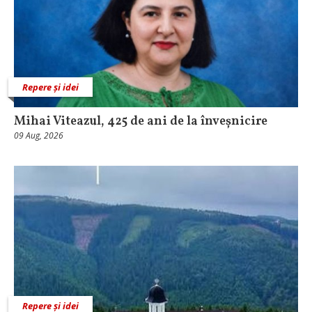
Repere și idei
Mihai Viteazul, 425 de ani de la înveșnicire
09 Aug, 2026
Repere și idei