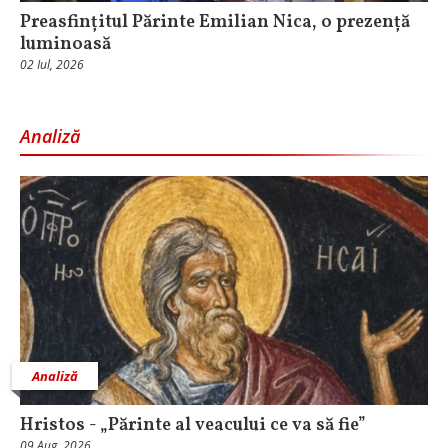
Preasfințitul Părinte Emilian Nica, o prezență
luminoasă
02 Iul, 2026
Analiză
Analiză
Hristos - „Părinte al veacului ce va să fie”
09 Aug, 2026