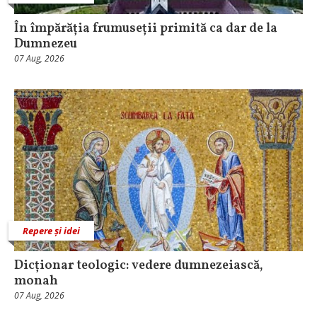
În împărăția frumuseții primită ca dar de la
Dumnezeu
07 Aug, 2026
Repere și idei
Dicționar teologic: vedere dumnezeiască,
monah
07 Aug, 2026