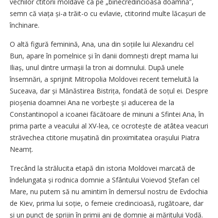
vechilor ctitorii moldave ca pe „binecredincioasa doamnă”,
semn că viața și-a trăit-o cu evlavie, ctitorind multe lăcașuri de
închinare.
O altă figură feminină, Ana, una din soțiile lui Alexandru cel
Bun, apare în pomelnice și în danii domnești drept mama lui
Iliaș, unul dintre urmașii la tron ai domnului. După unele
însemnări, a sprijinit Mitropolia Moldovei recent temeluită la
Suceava, dar și Mănăstirea Bistrița, fondată de soțul ei. Despre
pioșenia doamnei Ana ne vorbește și aducerea de la
Constantinopol a icoanei făcătoare de minuni a Sfintei Ana, în
prima parte a veacului al XV-lea, ce ocrotește de atâtea veacuri
străvechea ctitorie mușatină din proximitatea ora­șului Piatra
Neamț.
Trecând la strălucita etapă din istoria Moldovei marcată de
îndelungata și rodnica domnie a Sfântului Voievod Ștefan cel
Mare, nu putem să nu amintim în demersul nostru de Evdochia
de Kiev, prima lui soție, o femeie credincioasă, rugătoare, dar
și un punct de sprijin în primii ani de domnie ai măritului Vodă.