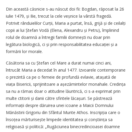
Din această căsnicie s-au născut doi fii: Bogdan, răposat la 26
iulie 1479, și Ilie, trecut la cele veșnice la vârstă fragedă.
Potrivit rânduielilor Curții, Maria a purtat, însă, grijă și de ceilalți
copii ai lui Ștefan Vodă (Elena, Alexandru și Petru), împlinind
rolul de doamnă a întregii familii domnești nu doar prin
legătura biologică, ci și prin responsabilitatea educației și a
formării lor morale.
Căsătoria sa cu Ștefan cel Mare a durat nu­mai cinci ani,
întrucât Maria a decedat în anul 1477. Izvoarele contemporane
o prezintă ca pe o femeie de profundă evlavie, atașată de
viața Bisericii, sprijinitoare a așeză­min­telor monahale. Credința
sa nu a rămas doar o atitudine lăuntrică, ci s-a exprimat prin
multe ctitorii și danii către sfintele lăcașuri. Se păstrează
informații despre dăruirea unei icoane a Maicii Domnului
Mănăstirii Grigoriu din Sfântul Munte Athos. Inscripția care o
însoțea mărturisește limpede identitatea și conștiința sa
religioasă și politică: „Rugăciunea binecredincioasei doamne