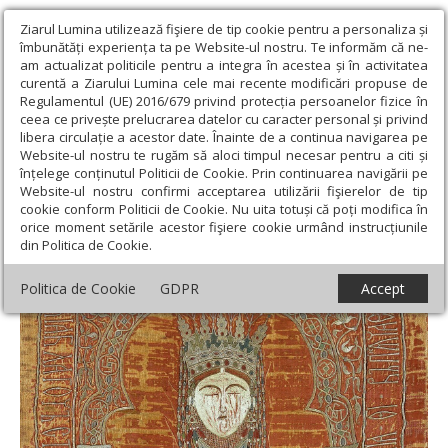
Ziarul Lumina utilizează fişiere de tip cookie pentru a personaliza și
îmbunătăți experiența ta pe Website-ul nostru. Te informăm că ne-
am actualizat politicile pentru a integra în acestea și în activitatea
curentă a Ziarului Lumina cele mai recente modificări propuse de
Regulamentul (UE) 2016/679 privind protecția persoanelor fizice în
ceea ce privește prelucrarea datelor cu caracter personal și privind
libera circulație a acestor date. Înainte de a continua navigarea pe
Website-ul nostru te rugăm să aloci timpul necesar pentru a citi și
Ziarul Lumina
›
Opinii
›
Repere și idei
›
Doamnele Moldovei,
înțelege conținutul Politicii de Cookie. Prin continuarea navigării pe
candele de lumină și fapte bune
Website-ul nostru confirmi acceptarea utilizării fişierelor de tip
cookie conform Politicii de Cookie. Nu uita totuși că poți modifica în
Doamnele Moldovei, candele de lumină și
orice moment setările acestor fişiere cookie urmând instrucțiunile
din Politica de Cookie.
fapte bune
Politica de Cookie
GDPR
Accept