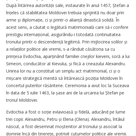
După întărirea autorității sale, instaurate în anul 1457, Ștefan a
înțeles că stabilitatea Moldovei trebuia sprijinită nu doar prin
arme și diplomație, ci și printr-o alianță dinastică solidă. În
acest sens, a căutat o legătură matrimonială care să-i confere
prestigiu inter­național, asigurându-i totodată continuitatea
tronului printr-o descendență legitimă. Prin mijlocirea solilor și
a relațiilor politice ale vremii, s-a rânduit căsătoria sa cu
prințesa Evdochia, aparținând familiei cnejilor kieveni, soră a lui
Simeon, conducător al Kievului, și fiică a cneazului Alexandru.
Unirea lor nu a con­stituit un simplu act matrimonial, ci și o
mișcare strategică menită să întărească poziția Moldovei în
concertul puterilor răsăritene. Ceremonia a avut loc la Suceava
în data de 5 iulie 1463, la șase ani de la urcarea lui Ștefan pe
tronul Moldovei.
Evdochia a fost o soție evlavioasă și fidelă, aducând pe lume
trei copii: Alexandru, Petru și Elena (Olena). Alexandru, întâiul
născut, a fost desemnat moștenitor al tronului și asociat la
domnie încă din tinerețe, potrivit cutumelor politice ale vremii.