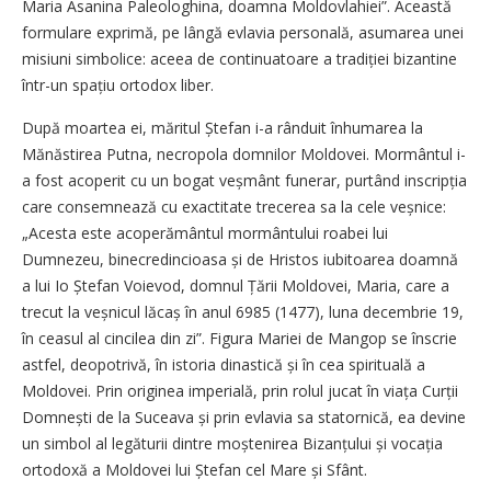
Maria Asanina Paleologhina, doamna Moldovlahiei”. Această
formulare exprimă, pe lângă evlavia personală, asumarea unei
misiuni simbolice: aceea de continuatoare a tradiției bizantine
într-un spațiu ortodox liber.
După moartea ei, măritul Ștefan i-a rânduit înhumarea la
Mănăstirea Putna, necropola domnilor Moldovei. Mormântul i-
a fost acoperit cu un bogat veșmânt funerar, purtând inscripția
care consemnează cu exactitate trecerea sa la cele veșnice:
„Acesta este acoperământul mormântului roabei lui
Dumnezeu, binecredincioasa și de Hristos iubitoarea doamnă
a lui Io Ștefan Voievod, domnul Țării Moldovei, Maria, care a
trecut la veșnicul lăcaș în anul 6985 (1477), luna decembrie 19,
în ceasul al cincilea din zi”. Figura Mariei de Mangop se înscrie
astfel, deopotrivă, în istoria dinastică și în cea spirituală a
Moldovei. Prin originea imperială, prin rolul jucat în viața Curții
Domnești de la Suceava și prin evlavia sa statornică, ea devine
un simbol al legăturii dintre moștenirea Bizanțului și vocația
ortodoxă a Moldovei lui Ștefan cel Mare și Sfânt.