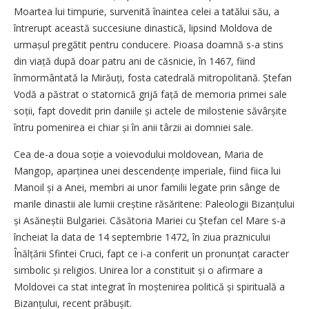
Moartea lui timpurie, survenită înaintea celei a tatălui său, a
întrerupt această succesiune dinastică, lipsind Moldova de
urmașul pregătit pentru conducere. Pioasa doamnă s-a stins
din viață după doar patru ani de căsnicie, în 1467, fiind
înmormântată la Mirăuți, fosta catedrală mitropolitană. Ștefan
Vodă a păstrat o statornică grijă față de memoria primei sale
soții, fapt dovedit prin daniile și actele de milostenie săvârșite
întru pomenirea ei chiar și în anii târzii ai domniei sale.
Cea de-a doua soție a voievodului moldovean, Maria de
Mangop, aparținea unei descendențe imperiale, fiind fiica lui
Manoil și a Anei, membri ai unor familii legate prin sânge de
marile dinastii ale lumii creștine răsăritene: Paleologii Bizanțului
și Asăneștii Bulgariei. Căsătoria Mariei cu Ștefan cel Mare s-a
încheiat la data de 14 septembrie 1472, în ziua praznicului
Înălțării Sfintei Cruci, fapt ce i-a conferit un pronunțat caracter
simbolic și religios. Unirea lor a constituit și o afirmare a
Moldovei ca stat integrat în moștenirea politică și spirituală a
Bizanțului, recent prăbușit.