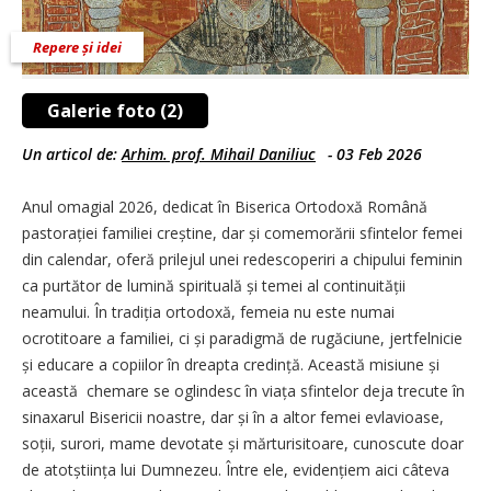
Repere și idei
Galerie foto (2)
Un articol de:
Arhim. prof. Mihail Daniliuc
-
03 Feb 2026
Anul omagial 2026, dedicat în Biserica Ortodoxă Română
pastorației familiei creștine, dar și comemorării sfintelor femei
din calendar, oferă prilejul unei redescoperiri a chipului feminin
ca purtător de lumină spirituală și temei al continuității
neamului. În tradiția ortodoxă, femeia nu este numai
ocrotitoare a familiei, ci și paradigmă de rugăciune, jertfelnicie
și educare a copiilor în dreapta credință. Această misiune și
această chemare se oglindesc în viața sfintelor deja trecute în
sinaxarul Bisericii noastre, dar și în a altor femei evlavioase,
soții, surori, mame devotate și mărturisitoare, cunoscute doar
de atotștiința lui Dumnezeu. Între ele, evidențiem aici câteva