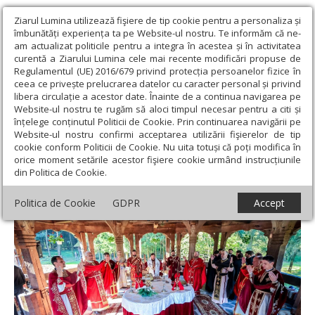
Ziarul Lumina utilizează fişiere de tip cookie pentru a personaliza și
îmbunătăți experiența ta pe Website-ul nostru. Te informăm că ne-
am actualizat politicile pentru a integra în acestea și în activitatea
curentă a Ziarului Lumina cele mai recente modificări propuse de
Regulamentul (UE) 2016/679 privind protecția persoanelor fizice în
ceea ce privește prelucrarea datelor cu caracter personal și privind
libera circulație a acestor date. Înainte de a continua navigarea pe
Website-ul nostru te rugăm să aloci timpul necesar pentru a citi și
Ziarul Lumina
›
Actualitate religioasă
›
Știri
›
Hramul Mănăstirii
înțelege conținutul Politicii de Cookie. Prin continuarea navigării pe
Săpânța Noul Peri din Maramureş
Website-ul nostru confirmi acceptarea utilizării fişierelor de tip
cookie conform Politicii de Cookie. Nu uita totuși că poți modifica în
Hramul Mănăstirii Săpânța Noul Peri din
orice moment setările acestor fişiere cookie urmând instrucțiunile
din Politica de Cookie.
Maramureş
Politica de Cookie
GDPR
Accept