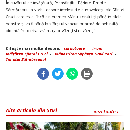
În cuvântul de învăţătură, Preasfințitul Părinte Timotei
Sătmăreanul a vor­bit despre înțelesurile du­hovnicești ale Sfintei
Cruci care este „încă din vremea Mântuitorului și până în zilele
noastre și va fi până la sfârșitul veacurilor armă de nebiruită
biruință împotriva vrăjmașilor vă­­zuți și nevăzuți”.
Citeşte mai multe despre:
sarbatoare
-
hram
-
Înălțărea Sfintei Cruci
-
Mănăstirea Săpânța Noul Peri
-
Timotei Sătmăreanul
Alte articole din Știri
vezi toate ›