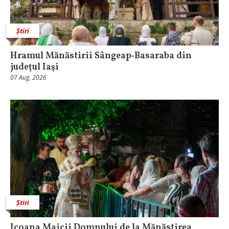
Știri
Hramul Mănăstirii Sângeap‑Basaraba din
judeţul Iaşi
07 Aug, 2026
Știri
Icoana Maicii Domnului de la Mănăstirea