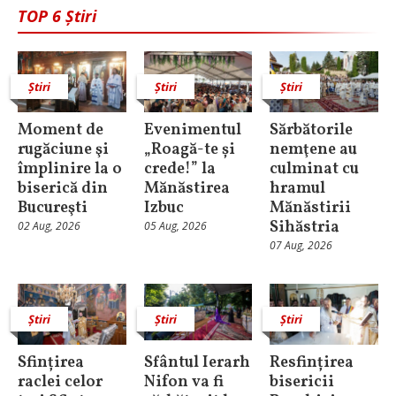
TOP 6 Știri
Știri
Știri
Știri
Moment de
Evenimentul
Sărbătorile
rugăciune şi
„Roagă-te și
nemţene au
împlinire la o
crede!” la
culminat cu
biserică din
Mănăstirea
hramul
Bucureşti
Izbuc
Mănăstirii
Sihăstria
02 Aug, 2026
05 Aug, 2026
07 Aug, 2026
Știri
Știri
Știri
Sfințirea
Sfântul Ierarh
Resfințirea
raclei celor
Nifon va fi
bisericii