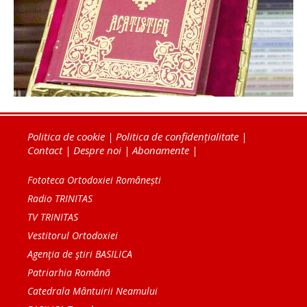
Politica de cookie
|
Politica de confidențialitate
|
Contact
|
Despre noi
|
Abonamente
|
Fototeca Ortodoxiei Românești
Radio TRINITAS
TV TRINITAS
Vestitorul Ortodoxiei
Agenţia de ştiri BASILICA
Patriarhia Română
Catedrala Mântuirii Neamului