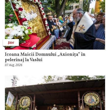
Știri
Icoana Maicii Domnului „Axionița” în
pelerinaj la Vaslui
07 Aug, 2026