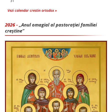
31
Vezi calendar crestin ortodox »
2026 -
„Anul omagial al pastorației familiei
creștine”