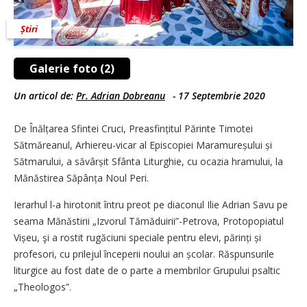
Știri
Galerie foto (2)
Un articol de:
Pr. Adrian Dobreanu
-
17 Septembrie 2020
De Înălțarea Sfintei Cruci, Preasfințitul Părinte Timotei
Sătmăreanul, Arhiereu-vicar al Episcopiei Maramureșului și
Sătmarului, a săvârșit Sfânta Liturghie, cu ocazia hramului, la
Mănăstirea Să­pânța Noul Peri.
Ierarhul l-a hirotonit întru preot pe diaconul Ilie Adrian Savu pe
seama Mănăstirii „Izvorul Tămăduirii”-Petrova, Protopopiatul
Vișeu, şi a rostit rugăciuni speciale pentru elevi, pă­rinți și
profesori, cu prilejul începerii noului an școlar. Răspunsurile
liturgice au fost date de o parte a mem­brilor Grupului psaltic
„Theologos”.