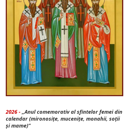
2026 -
„Anul comemorativ al sfintelor femei din
calendar (mironosițe, mu­cenițe, monahii, soții
și mame)”