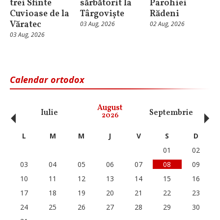
trei Sfinte
sărbătorit la
Parohiei
Cuvioase de la
Târgoviște
Rădeni
Văratec
03 Aug, 2026
02 Aug, 2026
03 Aug, 2026
Calendar ortodox
‹
›
August
Iulie
Septembrie
O
2026
L
M
M
J
V
S
D
01
02
03
04
05
06
07
08
09
10
11
12
13
14
15
16
17
18
19
20
21
22
23
24
25
26
27
28
29
30