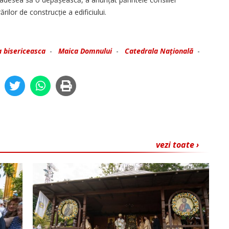
rilor de construcție a edificiului.
a bisericeasca
-
Maica Domnului
-
Catedrala Națională
-
vezi toate ›