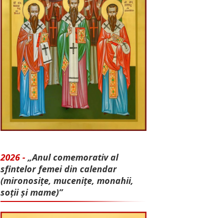
2026 -
„Anul comemorativ al
sfintelor femei din calendar
(mironosițe, mu­cenițe, monahii,
soții și mame)”