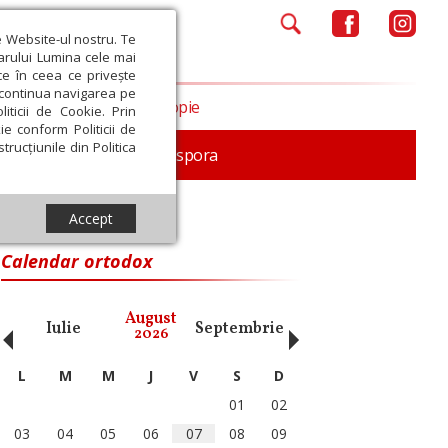
e Website-ul nostru. Te
iarului Lumina cele mai
ce în ceea ce privește
a continua navigarea pe
Opinii
Filantropie
iticii de Cookie. Prin
ie conform Politicii de
trucțiunile din Politica
In memoriam
Diaspora
Accept
Calendar ortodox
‹
›
August
Iulie
Septembrie
Octombrie
Noiembri
2026
L
M
M
J
V
S
D
01
02
03
04
05
06
07
08
09