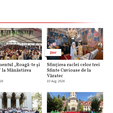
Știri
entul „Roagă-te și
Sfințirea raclei celor trei
” la Mănăstirea
Sfinte Cuvioase de la
Văratec
026
03 Aug, 2026