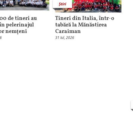
Știri
100 de tineri au
Tineri din Italia, într-o
în pelerinajul
tabără la Mănăstirea
lor nemțeni
Caraiman
26
31 Iul, 2026