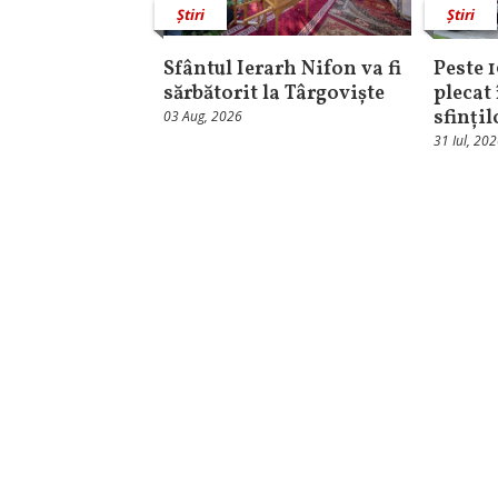
Știri
Știri
Sfântul Ierarh Nifon va fi
Peste 
sărbătorit la Târgoviște
plecat 
sfinți
03 Aug, 2026
31 Iul, 20