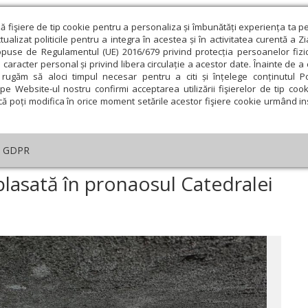
ză fişiere de tip cookie pentru a personaliza și îmbunătăți experiența ta p
alizat politicile pentru a integra în acestea și în activitatea curentă a Z
opuse de Regulamentul (UE) 2016/679 privind protecția persoanelor fizi
 caracter personal și privind libera circulație a acestor date. Înainte de 
eologie și spiritualitate
Educaţie și Cultură
Societate
rugăm să aloci timpul necesar pentru a citi și înțelege conținutul Pol
pe Website-ul nostru confirmi acceptarea utilizării fişierelor de tip cook
că poți modifica în orice moment setările acestor fişiere cookie urmând ins
An omagial
Comunicate de presă
Documentar
GDPR
oană importantă amplasată în pronaosul Catedralei Naționale
lasată în pronaosul Catedralei
ie
Februarie
Martie
Aprilie
Mai
Iunie