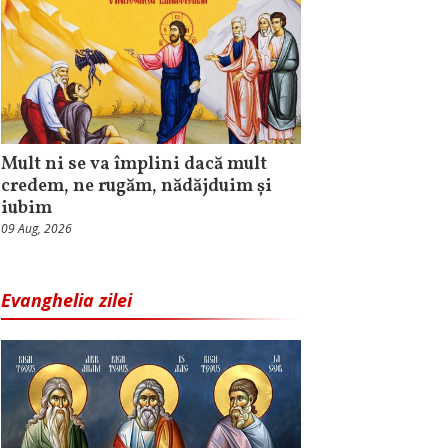
Mult ni se va împlini dacă mult
credem, ne rugăm, nădăjduim și
iubim
09 Aug, 2026
Evanghelia zilei