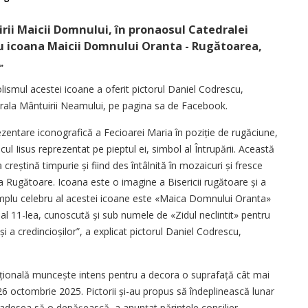
rii Maicii Domnului, în pronaosul Catedralei
cu icoana Maicii Domnului Oranta - Rugătoarea,
.
lismul acestei icoane a oferit pictorul Daniel Codrescu,
drala Mântuirii Neamului, pe pagina sa de Facebook.
entare iconografică a Fecioarei Maria în poziție de rugăciune,
ul Iisus reprezentat pe pieptul ei, simbol al Întrupării. Această
creștină timpurie și fiind des întâlnită în mozaicuri și fresce
 Rugătoare. Icoana este o imagine a Bisericii rugătoare și a
emplu celebru al acestei icoane este «Maica Domnului Oranta»
 al 11-lea, cunoscută și sub numele de «Zidul neclintit» pentru
i a credincioșilor”, a explicat pictorul Daniel Codrescu,
ațională muncește intens pentru a decora o suprafață cât mai
 26 octombrie 2025. Pictorii și-au propus să îndeplinească lunar
adesea să o depășească, a anunțat părintele consilier