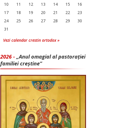
10
11
12
13
14
15
16
17
18
19
20
21
22
23
24
25
26
27
28
29
30
31
Vezi calendar crestin ortodox »
2026 -
„Anul omagial al pastorației
familiei creștine”