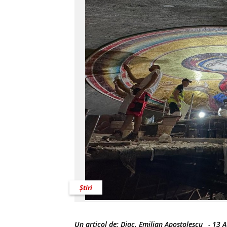
Știri
Un articol de:
Diac. Emilian Apostolescu
-
13 A