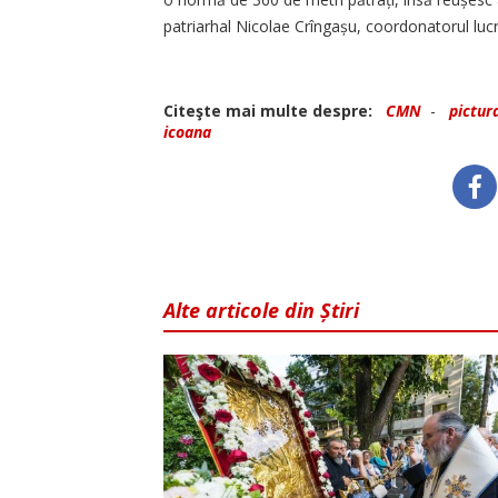
patriarhal Nicolae Crîn­gașu, coordonatorul lucră
Citeşte mai multe despre:
CMN
-
pictur
icoana
Alte articole din Știri