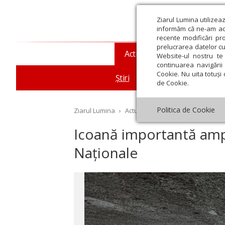
Ziarul Lumina utilizea
informăm că ne-am actu
recente modificări pr
prelucrarea datelor cu
Actualitate religioasă
T
Website-ul nostru te 
continuarea navigării 
Cookie. Nu uita totuși 
Știri
Mesaje și cuvântări
de Cookie.
Politica de Cookie
Ziarul Lumina
›
Actualitate religioasă
›
Știri
›
Ic
Icoană importantă amp
Naționale
st
Septembrie
Octombrie
Noiembrie
Decembrie
Ianuar