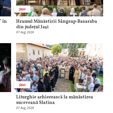
Știri
 în
Hramul Mănăstirii Sângeap‑Basaraba
din judeţul Iaşi
07 Aug, 2026
Știri
Liturghie arhierească la mănăstirea
suceveană Slatina
07 Aug, 2026