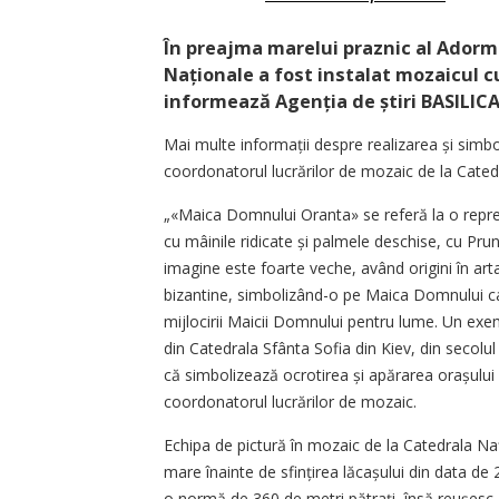
În preajma marelui praznic al Adormi
Naționale a fost instalat mozaicul 
informează Agenția de știri BASILICA
Mai multe informații despre realizarea și simbo
coordonatorul lucrărilor de mozaic de la Cate
„«Maica Domnului Oranta» se referă la o reprez
cu mâinile ridicate și palmele deschise, cu Prunc
imagine este foarte veche, având origini în arta 
bizantine, simbolizând-o pe Maica Domnului ca
mijlocirii Maicii Domnului pentru lume. Un ex
din Catedrala Sfânta Sofia din Kiev, din secolul
că simbolizează ocrotirea și apărarea orașului ș
coordonatorul lucrărilor de mozaic.
Echipa de pictură în mozaic de la Catedrala N
mare înainte de sfințirea lăcașului din data de
o normă de 360 de metri pătrați, însă reușesc 