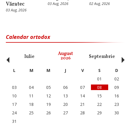
Văratec
03 Aug, 2026
02 Aug, 2026
03 Aug, 2026
Calendar ortodox
‹
›
August
Iulie
Septembrie
O
2026
L
M
M
J
V
S
D
01
02
03
04
05
06
07
08
09
10
11
12
13
14
15
16
17
18
19
20
21
22
23
24
25
26
27
28
29
30
31