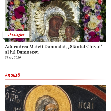
Theologica
Adormirea Maicii Domnului, „Sfântul Chivot”
al lui Dumnezeu
31 Iul, 2026
Analiză