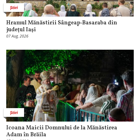
Știri
Hramul Mănăstirii Sângeap‑Basaraba din
judeţul Iaşi
07 Aug, 2026
Știri
Icoana Maicii Domnului de la Mănăstirea
Adam în Brăila