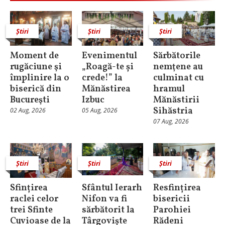
Știri
Știri
Știri
Moment de
Evenimentul
Sărbătorile
rugăciune şi
„Roagă-te și
nemţene au
împlinire la o
crede!” la
culminat cu
biserică din
Mănăstirea
hramul
Bucureşti
Izbuc
Mănăstirii
Sihăstria
02 Aug, 2026
05 Aug, 2026
07 Aug, 2026
Știri
Știri
Știri
Sfințirea
Sfântul Ierarh
Resfințirea
raclei celor
Nifon va fi
bisericii
trei Sfinte
sărbătorit la
Parohiei
Cuvioase de la
Târgoviște
Rădeni