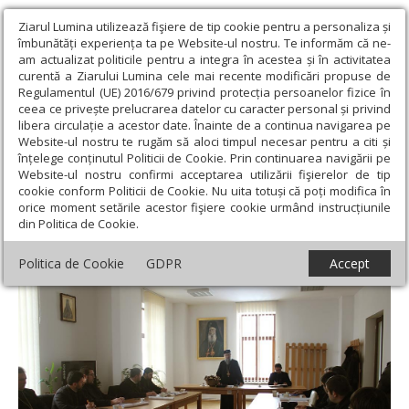
Ziarul Lumina utilizează fişiere de tip cookie pentru a personaliza și
îmbunătăți experiența ta pe Website-ul nostru. Te informăm că ne-
am actualizat politicile pentru a integra în acestea și în activitatea
curentă a Ziarului Lumina cele mai recente modificări propuse de
Regulamentul (UE) 2016/679 privind protecția persoanelor fizice în
ceea ce privește prelucrarea datelor cu caracter personal și privind
libera circulație a acestor date. Înainte de a continua navigarea pe
Website-ul nostru te rugăm să aloci timpul necesar pentru a citi și
Ziarul Lumina
›
Actualitate religioasă
›
Știri
›
Întâlnire cu preoţii
înțelege conținutul Politicii de Cookie. Prin continuarea navigării pe
misionari din Arhiepiscopia Craiovei
Website-ul nostru confirmi acceptarea utilizării fişierelor de tip
cookie conform Politicii de Cookie. Nu uita totuși că poți modifica în
Întâlnire cu preoţii misionari din
orice moment setările acestor fişiere cookie urmând instrucțiunile
din Politica de Cookie.
Arhiepiscopia Craiovei
Politica de Cookie
GDPR
Accept