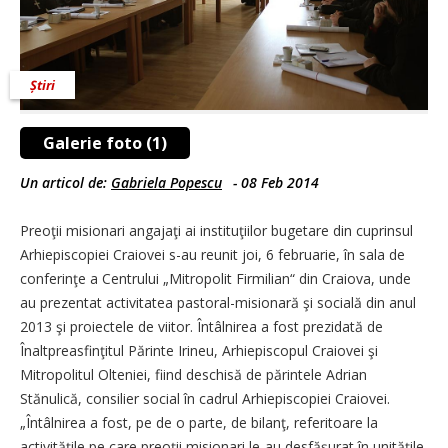
Știri
Galerie foto (1)
Un articol de:
Gabriela Popescu
-
08 Feb 2014
Preoţii misionari angajaţi ai instituţiilor bugetare din cuprinsul
Arhiepiscopiei Craiovei s-au reunit joi, 6 februarie, în sala de
conferinţe a Centrului „Mitropolit Firmilian“ din Craiova, unde
au prezentat activitatea pastoral-misionară şi socială din anul
2013 şi proiectele de viitor. Întâlnirea a fost prezidată de
Înaltpreasfinţitul Părinte Irineu, Arhiepiscopul Craiovei şi
Mitropolitul Olteniei, fiind deschisă de părintele Adrian
Stănulică, consilier social în cadrul Arhiepiscopiei Craiovei.
„Întâlnirea a fost, pe de o parte, de bilanţ, referitoare la
activităţile pe care preoţii misionari le-au desfăşurat în unităţile