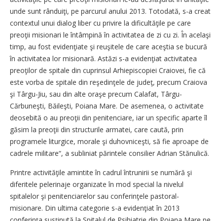
unde sunt rânduiţi, pe parcurul anului 2013. Totodată, s-a creat
contextul unui dialog liber cu privire la dificultăţile pe care
preoţii misionari le întâmpină în activitatea de zi cu zi. În acelaşi
timp, au fost evidenţiate şi reuşitele de care aceştia se bucură
în activitatea lor misionară. Astăzi s-a evidenţiat activitatea
preoţilor de spitale din cuprinsul Arhiepiscopiei Craiovei, fie că
este vorba de spitale din reşedinţele de judeţ, precum Craiova
şi Târgu-Jiu, sau din alte oraşe precum Calafat, Târgu-
Cărbuneşti, Băileşti, Poiana Mare. De asemenea, o activitate
deosebită o au preoţii din penitenciare, iar un specific aparte îl
găsim la preoţii din structurile armatei, care caută, prin
programele liturgice, morale şi duhovniceşti, să fie aproape de
cadrele militare“, a subliniat părintele consilier Adrian Stănulică.
Printre activităţile amintite în cadrul întrunirii se numără şi
diferitele pelerinaje organizate în mod special la nivelul
spitalelor şi penitenciarelor sau conferinţele pastoral-
misionare. Din ultima categorie s-a evidenţiat în 2013
conferinţa susţinută la Spitalul de Psihiatrie din Poiana Mare pe