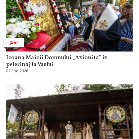
Știri
Icoana Maicii Domnului „Axionița” în
pelerinaj la Vaslui
07 Aug, 2026