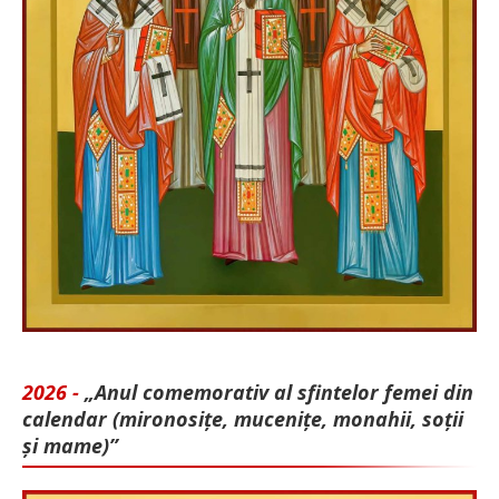
2026 -
„Anul comemorativ al sfintelor femei din
calendar (mironosițe, mu­cenițe, monahii, soții
și mame)”