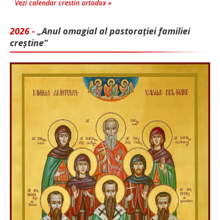
Vezi calendar crestin ortodox »
2026 -
„Anul omagial al pastorației familiei
creștine”