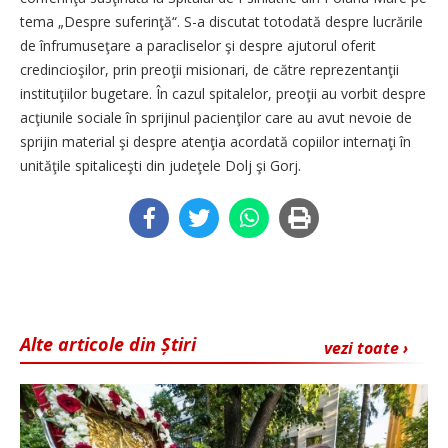
tema „Despre suferinţă“. S-a discutat totodată despre lucrările
de înfrumuseţare a paracliselor şi despre ajutorul oferit
credincioşilor, prin preoţii misionari, de către reprezentanţii
instituţiilor bugetare. În cazul spitalelor, preoţii au vorbit despre
acţiunile sociale în sprijinul pacienţilor care au avut nevoie de
sprijin material şi despre atenţia acordată copiilor internaţi în
unităţile spitaliceşti din judeţele Dolj şi Gorj.
Alte articole din Știri
vezi toate ›