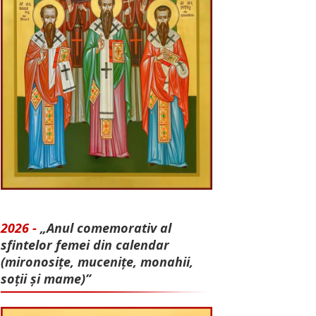
2026 -
„Anul comemorativ al
sfintelor femei din calendar
(mironosițe, mu­cenițe, monahii,
soții și mame)”