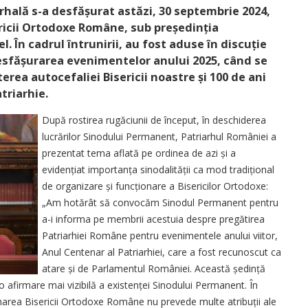
arhală s-a desfășurat astăzi, 30 septembrie 2024,
ricii Ortodoxe Române, sub preșe­dinția
l. În cadrul întrunirii, au fost aduse în discuție
esfă­șu­rarea evenimentelor anului 2025, când se
erea autocefaliei Bisericii noastre și 100 de ani
triarhie.
După rostirea rugăciunii de început, în deschiderea
lucrărilor Sinodului Permanent, Patriarhul României a
prezentat tema aflată pe ordinea de azi și a
evidențiat impor­tanța sinodalității ca mod tradițional
de organizare și funcționare a Bisericilor Ortodoxe:
„Am hotărât să convocăm Sinodul Permanent pentru
a-i informa pe membrii acestuia despre pregătirea
Patriarhiei Române pentru evenimentele anului viitor,
Anul Centenar al Patriarhiei, care a fost recunoscut ca
atare și de Parlamentul României. Această ședință
 o afirmare mai vizibilă a existenței Sinodului Permanent. În
onarea Bisericii Ortodoxe Române nu prevede multe atribuții ale