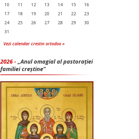
10
11
12
13
14
15
16
17
18
19
20
21
22
23
24
25
26
27
28
29
30
31
Vezi calendar crestin ortodox »
2026 -
„Anul omagial al pastorației
familiei creștine”