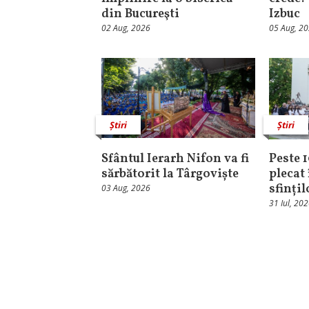
din Bucureşti
Izbuc
02 Aug, 2026
05 Aug, 2
Știri
Știri
Sfântul Ierarh Nifon va fi
Peste 
sărbătorit la Târgoviște
plecat 
sfinți
03 Aug, 2026
31 Iul, 20