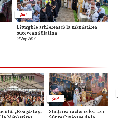
Știri
Liturghie arhierească la mănăstirea
suceveană Slatina
07 Aug, 2026
Știri
entul „Roagă-te și
Sfințirea raclei celor trei
” la Mănăstirea
Sfinte Cuvioase de la