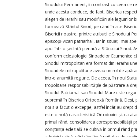
Sinodului Permanent, în contrast cu ceea ce re
unde acesta conduce, de fapt, Biserica respectivă
alegeri de ierarhi sau modificări ale legiuirilor 
formează Sfântul Sinod, pe când în alte Biseric
Bisericii noastre, printre atribuțiile Sinodului
episcopi-vicari patriarhali, iar în situații mai s
apoi într-o șe­dință plenară a Sfântului Sinod.
conform ecleziologiei Sinoadelor Ecumenice căr
Sinodul mitropolitan era format din ierarhii unei
Sinoadele mitropolitane aveau un rol de apărare
într-o anumită regiune. De aceea, în noul Stat
tropolitane responsabilitățile de pă­strare a drept
Sinodul Patriarhal sau Sinodul Mare este organis
supremă în Biserica Ortodoxă Română. Deși, pot
noi s-a făcut o excepție, ast­fel încât au drept d
este o notă caracteristică Ortodoxiei și, ca ata
primul rând, consolidarea coresponsabilității pe
conștiința eclezială se cultivă în primul rând p
administrativă, păstrând însă unitatea de credin