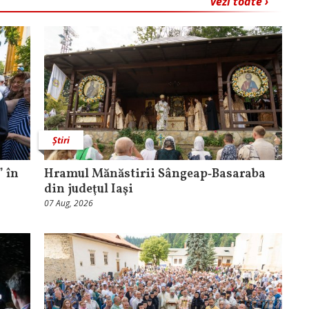
vezi toate ›
Știri
 în
Hramul Mănăstirii Sângeap‑Basaraba
din judeţul Iaşi
07 Aug, 2026