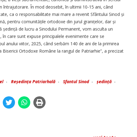
 întrajutorare. În mod deosebit, în ultimii 10-15 ani, când
ate, ca o responsabilitate mai mare a revenit Sfântului Sinod și
nă, pentru comunitățile ortodoxe din jurul granițelor, dar și
tă ședință de lucru a Sinodului Permanent, vom asculta un
d, în care sunt expuse principalele evenimente care se
pul anului viitor, 2025, când serbăm 140 de ani de la primirea
ea Bisericii Ortodoxe Române la rangul de Patriarhie”, a precizat
el
-
Reședința Patriarhală
-
Sfantul Sinod
-
ședință
-