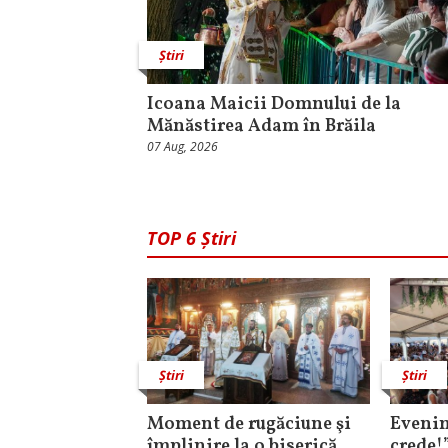
Știri
Icoana Maicii Domnului de la
Mănăstirea Adam în Brăila
07 Aug, 2026
TOP 6 Știri
Știri
Știri
Moment de rugăciune şi
Evenim
împlinire la o biserică
crede!