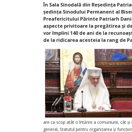
În Sala Sinodală din Reședința Patri
ședința Sinodului Permanent al Bise
Preafericitului Părinte Patriarh Danie
aspecte privitoare la pregătirea și d
vor împlini 140 de ani de la recunoașt
de la ridicarea acesteia la rang de Pa
are ca scop atât o întărire a comuniunii, cât și
general, Statutul pentru organizarea și funcți