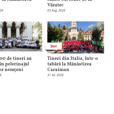
Văratec
026
03 Aug, 2026
Știri
100 de tineri au
Tineri din Italia, într-o
în pelerinajul
tabără la Mănăstirea
lor nemțeni
Caraiman
26
31 Iul, 2026