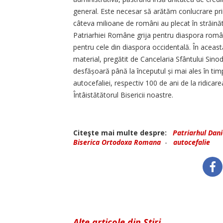
general. Este necesar să arătăm conlucrare prin
câteva milioane de români au plecat în străinăt
Pa­triarhiei Române grija pentru di­as­pora româ
pentru cele din diaspora occidentală. În aceas
material, pregătit de Cancelaria Sfântului Sino
desfășoară până la începutul și mai ales în tim
autocefaliei, respectiv 100 de ani de la ridicar
Întâistătătorul Bisericii noastre.
Citeşte mai multe despre:
Patriarhul Dani
Biserica Ortodoxa Romana
-
autocefalie
Alte articole din Știri