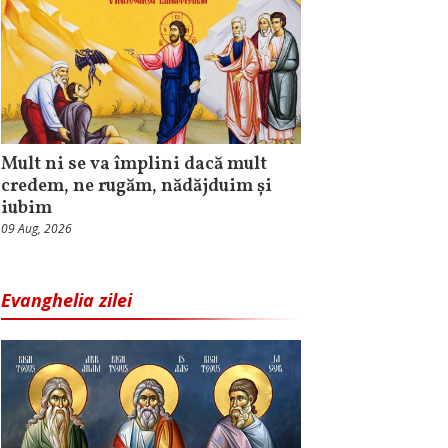
Mult ni se va împlini dacă mult
credem, ne rugăm, nădăjduim și
iubim
09 Aug, 2026
Evanghelia zilei