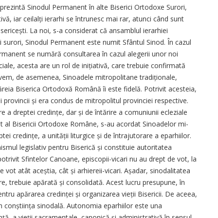
prezintă Sinodul Permanent în alte Biserici Ortodoxe Surori,
, iar cei­lalți ierarhi se întrunesc mai rar, atunci când sunt
biseri­cești. La noi, s-a considerat că ansamblul ierarhiei
i surori, Sinodul Permanent este numit Sfântul Sinod. În cazul
 Permanent se numără consultarea în cazul alegerii unor noi
peciale, acesta are un rol de inițiativă, care trebuie confirmată
 Avem, de asemenea, Sinoadele mitropolitane tradiționale,
eia Biserica Ortodoxă Română îi este fidelă. Potrivit acesteia,
 provincii și era condus de mitropolitul provinciei respective.
 a dreptei credințe, dar și de întărire a comuniunii ecleziale
ut al Bisericii Ortodoxe Române, s-au acordat Sinoadelor mi­
ei credințe, a unității liturgice și de întrajutorare a eparhiilor.
mul legislativ pentru Biserică și constituie autori­tatea
rivit Sfintelor Canoane, episcopii-vicari nu au drept de vot, la
e vot atât aceș­tia, cât și arhiereii-vicari. Așadar, sinodalitatea
re, trebuie apărată și consolidată. Acest lucru presupune, în
ntru apărarea credinței și organizarea vieții Bisericii. De aceea,
rin conștiința sinodală. Autonomia eparhiilor este una
ță, a vieții sacramentale, canonică și administrativă în sensul