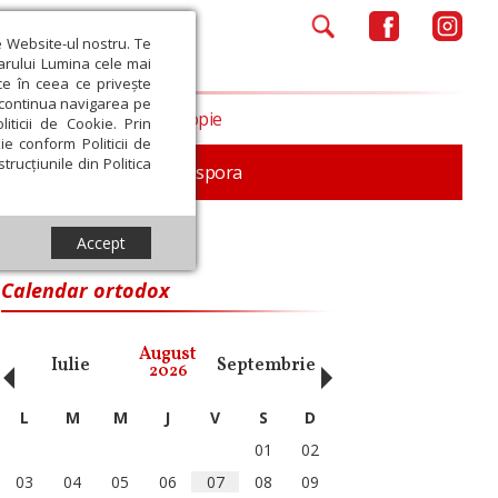
e Website-ul nostru. Te
iarului Lumina cele mai
ce în ceea ce privește
a continua navigarea pe
Opinii
Filantropie
iticii de Cookie. Prin
ie conform Politicii de
trucțiunile din Politica
In memoriam
Diaspora
Accept
Calendar ortodox
‹
›
August
Iulie
Septembrie
Octombrie
Noiembri
2026
L
M
M
J
V
S
D
01
02
03
04
05
06
07
08
09