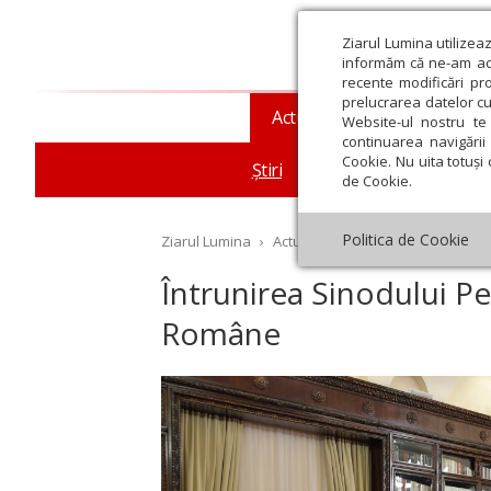
Ziarul Lumina utilizea
informăm că ne-am actu
recente modificări pr
prelucrarea datelor cu
Actualitate religioasă
T
Website-ul nostru te 
continuarea navigării 
Cookie. Nu uita totuși 
Știri
Mesaje și cuvântări
de Cookie.
Politica de Cookie
Ziarul Lumina
›
Actualitate religioasă
›
Știri
›
În
Întrunirea Sinodului P
Române
st
Septembrie
Octombrie
Noiembrie
Decembrie
Ianuar