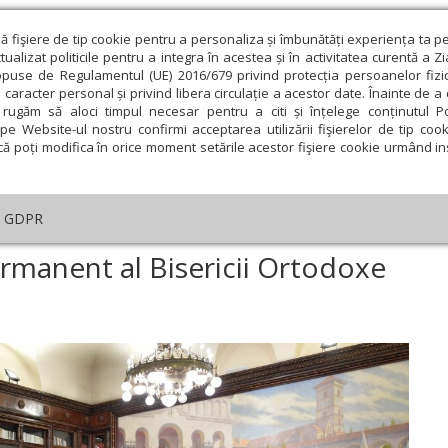
ză fişiere de tip cookie pentru a personaliza și îmbunătăți experiența ta p
alizat politicile pentru a integra în acestea și în activitatea curentă a Z
opuse de Regulamentul (UE) 2016/679 privind protecția persoanelor fizi
 caracter personal și privind libera circulație a acestor date. Înainte de 
eologie și spiritualitate
Educaţie și Cultură
Societate
rugăm să aloci timpul necesar pentru a citi și înțelege conținutul Pol
pe Website-ul nostru confirmi acceptarea utilizării fişierelor de tip cook
că poți modifica în orice moment setările acestor fişiere cookie urmând ins
An omagial
Comunicate de presă
Documentar
GDPR
trunirea Sinodului Permanent al Bisericii Ortodoxe Române
ermanent al Bisericii Ortodoxe
ie
Februarie
Martie
Aprilie
Mai
Iunie