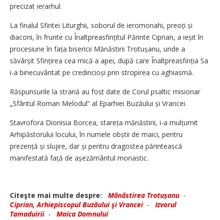
precizat ierarhul.
La finalul Sfintei Liturghii, soborul de ieromonahi, preoți și
diaconi, în frunte cu Înaltpreasfințitul Părinte Ciprian, a ieșit în
procesiune în fața bisericii Mănăstirii Trotușanu, unde a
săvârșit Sfințirea cea mică a apei, după care Înaltpreasfinția Sa
i-a binecuvântat pe credincioși prin stropirea cu aghiasmă.
Răspunsurile la strană au fost date de Corul psaltic misionar
„Sfântul Roman Melodul” al Eparhiei Buzăului și Vrancei.
Stavrofora Dionisia Borcea, stareța mănăstirii, i-a mulțumit
Arhipăstorului locului, în numele obștii de maici, pentru
prezență și slujire, dar și pentru dragostea părintească
manifestată față de așezământul monastic.
Citeşte mai multe despre:
Mănăstirea Trotușanu
-
Ciprian, Arhiepiscopul Buzăului şi Vrancei
-
Izvorul
Tamaduirii
-
Maica Domnului