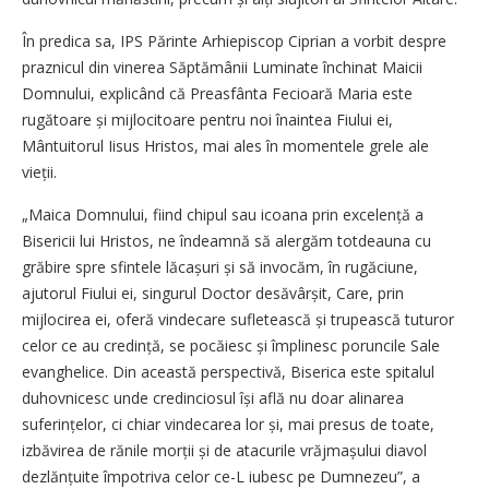
În predica sa, IPS Părinte Arhiepiscop Ciprian a vorbit despre
praznicul din vinerea Săptămânii Luminate închinat Maicii
Domnului, explicând că Preasfânta Fecioară Maria este
rugătoare și mijlocitoare pentru noi înaintea Fiului ei,
Mântuitorul Iisus Hristos, mai ales în momentele grele ale
vieții.
„Maica Domnului, fiind chipul sau icoana prin excelență a
Bisericii lui Hristos, ne îndeamnă să alergăm totdeauna cu
grăbire spre sfintele lăcașuri și să invocăm, în rugăciune,
ajutorul Fiului ei, singurul Doctor desăvârșit, Care, prin
mijlocirea ei, oferă vindecare sufletească și trupească tuturor
celor ce au credință, se pocăiesc și împlinesc poruncile Sale
evanghelice. Din această perspectivă, Biserica este spitalul
duhovnicesc unde credinciosul își află nu doar alinarea
suferințelor, ci chiar vindecarea lor și, mai presus de toate,
izbăvirea de rănile morții și de atacurile vrăjmașului diavol
dezlănțuite împotriva celor ce-L iubesc pe Dumnezeu”, a