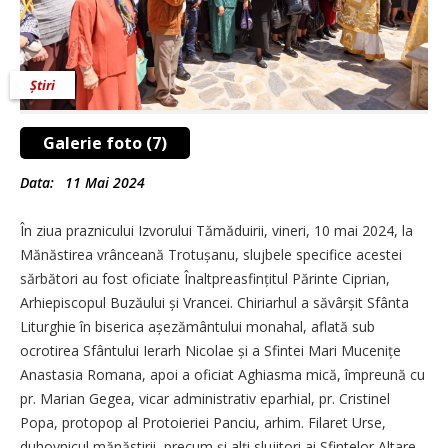
Știri
Galerie foto (7)
Data:
11 Mai 2024
În ziua praznicului Izvorului Tămăduirii, vineri, 10 mai 2024, la
Mănăstirea vrânceană Trotușanu, slujbele specifice acestei
sărbători au fost oficiate Înaltpreasfințitul Părinte Ciprian,
Arhiepiscopul Buzăului și Vrancei. Chiriarhul a săvârșit Sfânta
Liturghie în biserica așezământului monahal, aflată sub
ocrotirea Sfântului Ierarh Nicolae și a Sfintei Mari Mucenițe
Anastasia Romana, apoi a oficiat Aghiasma mică, împreună cu
pr. Marian Gegea, vicar administrativ eparhial, pr. Cristinel
Popa, protopop al Protoieriei Panciu, arhim. Filaret Urse,
duhovnicul mănăstirii, precum și alți slujitori ai Sfintelor Altare.