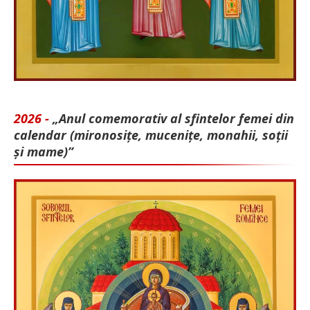
2026 -
„Anul comemorativ al sfintelor femei din
calendar (mironosițe, mu­cenițe, monahii, soții
și mame)”