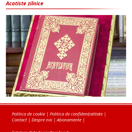
Acatiste zilnice
Politica de cookie
|
Politica de confidențialitate
|
Contact
|
Despre noi
|
Abonamente
|