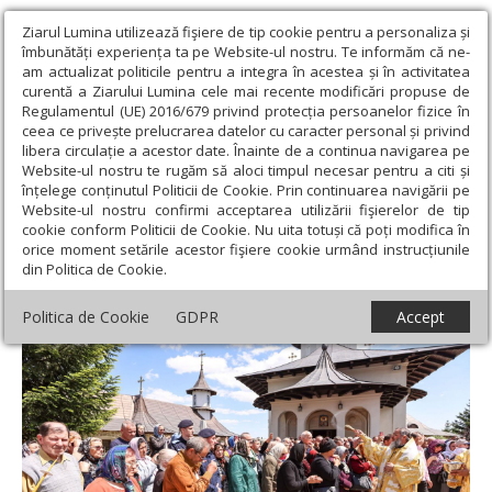
Ziarul Lumina utilizează fişiere de tip cookie pentru a personaliza și
îmbunătăți experiența ta pe Website-ul nostru. Te informăm că ne-
am actualizat politicile pentru a integra în acestea și în activitatea
curentă a Ziarului Lumina cele mai recente modificări propuse de
Regulamentul (UE) 2016/679 privind protecția persoanelor fizice în
ceea ce privește prelucrarea datelor cu caracter personal și privind
libera circulație a acestor date. Înainte de a continua navigarea pe
Website-ul nostru te rugăm să aloci timpul necesar pentru a citi și
Ziarul Lumina
›
Actualitate religioasă
›
Știri
›
Izvorul Tămăduirii
înțelege conținutul Politicii de Cookie. Prin continuarea navigării pe
prăznuit la Mănăstirea Trotușanu
Website-ul nostru confirmi acceptarea utilizării fişierelor de tip
cookie conform Politicii de Cookie. Nu uita totuși că poți modifica în
Izvorul Tămăduirii prăznuit la Mănăstirea
orice moment setările acestor fişiere cookie urmând instrucțiunile
din Politica de Cookie.
Trotușanu
Politica de Cookie
GDPR
Accept