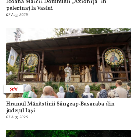
Icoana Maicii Domnului „Axionița” în
pelerinaj la Vaslui
07 Aug, 2026
Știri
Hramul Mănăstirii Sângeap‑Basaraba din
judeţul Iaşi
07 Aug, 2026