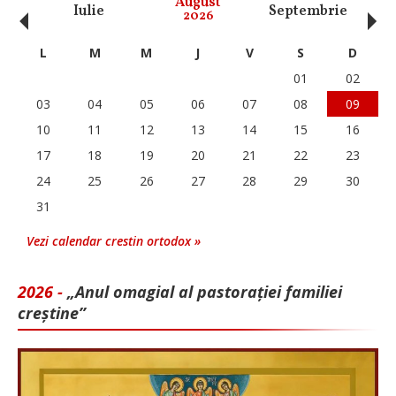
‹
›
August
Iulie
Septembrie
O
2026
L
M
M
J
V
S
D
01
02
03
04
05
06
07
08
09
10
11
12
13
14
15
16
17
18
19
20
21
22
23
24
25
26
27
28
29
30
31
Vezi calendar crestin ortodox »
2026 -
„Anul omagial al pastorației familiei
creștine”