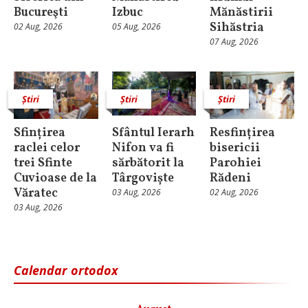
Bucureşti
Izbuc
Mănăstirii
Sihăstria
02 Aug, 2026
05 Aug, 2026
07 Aug, 2026
Știri
Știri
Știri
Sfințirea
Sfântul Ierarh
Resfințirea
raclei celor
Nifon va fi
bisericii
trei Sfinte
sărbătorit la
Parohiei
Cuvioase de la
Târgoviște
Rădeni
Văratec
03 Aug, 2026
02 Aug, 2026
03 Aug, 2026
Calendar ortodox