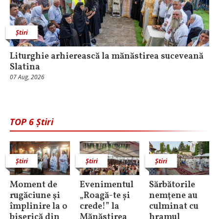
Știri
Liturghie arhierească la mănăstirea suceveană
Slatina
07 Aug, 2026
TOP 6 Știri
Știri
Știri
Știri
Moment de
Evenimentul
Sărbătorile
rugăciune şi
„Roagă-te și
nemţene au
împlinire la o
crede!” la
culminat cu
biserică din
Mănăstirea
hramul