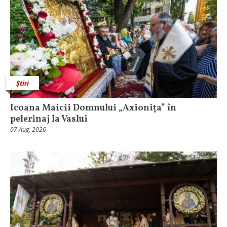
Știri
Icoana Maicii Domnului „Axionița” în
pelerinaj la Vaslui
07 Aug, 2026