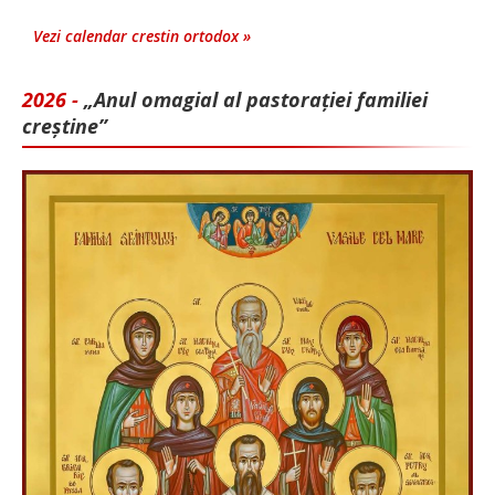
Vezi calendar crestin ortodox »
2026 -
„Anul omagial al pastorației familiei
creștine”