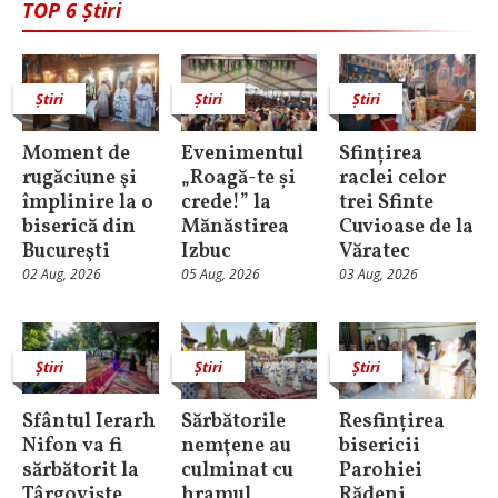
TOP 6 Știri
Știri
Știri
Știri
Moment de
Evenimentul
Sfințirea
rugăciune şi
„Roagă-te și
raclei celor
împlinire la o
crede!” la
trei Sfinte
biserică din
Mănăstirea
Cuvioase de la
Bucureşti
Izbuc
Văratec
02 Aug, 2026
05 Aug, 2026
03 Aug, 2026
Știri
Știri
Știri
Sfântul Ierarh
Sărbătorile
Resfințirea
Nifon va fi
nemţene au
bisericii
sărbătorit la
culminat cu
Parohiei
Târgoviște
hramul
Rădeni