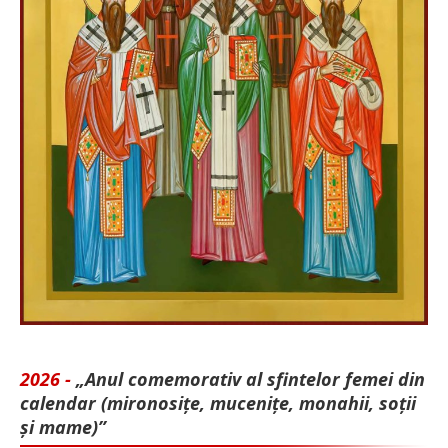
2026 -
„Anul comemorativ al sfintelor femei din
calendar (mironosițe, mu­cenițe, monahii, soții
și mame)”