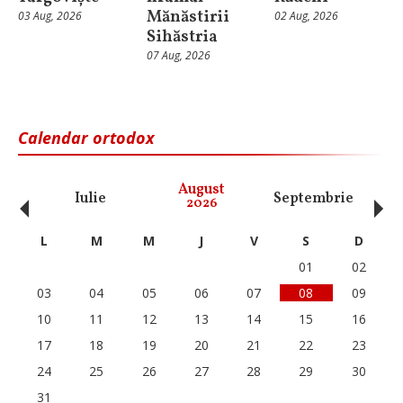
Mănăstirii
03 Aug, 2026
02 Aug, 2026
Sihăstria
07 Aug, 2026
Calendar ortodox
‹
›
August
Iulie
Septembrie
O
2026
L
M
M
J
V
S
D
01
02
03
04
05
06
07
08
09
10
11
12
13
14
15
16
17
18
19
20
21
22
23
24
25
26
27
28
29
30
31