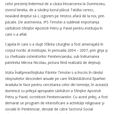
celor prezenţi îndemnul de a căuta întoarcerea la Dumnezeu,
izvorul binelui, de a săvârşi lucrul plăcut Tatălui ceresc,
neavând dreptul să-L izgonim pe Hristos afară de la noi, prin
păcate. De asemenea, IPS Timotei a subliniat importanţa
sărbătorii Sfinţilor Apostoli Petru şi Pavel pentru instituţia în
care s-a aflat.
Capela în care s-a slujit Sfânta Liturghie a fost amenajată în
corpul nordic al instituţiei, în perioada 2004 – 2007, prin grija şi
cu cheltuiala ostenitorilor Penitenciarului, sub îndrumarea
părintelui Mircea Nicolau, pictura fiind realizată de deţinuţi.
Vizita Înaltpreasfinţitului Părinte Timotei s-a înscris în rândul
obişnuitelor descinderi anuale pe care Întâistătătorul Eparhiei
Aradului le face pentru cercetarea celor din temniţe, în această
duminică cu prilejul apropiatei sărbători a Sfinţilor Apostoli
Petru şi Pavel, ocrotitorii Penitenciarelor. Cu acest prilej, a fost
demarat un program de intensificare a activităţii religioase şi
sociale în Penitenciar, derulat de către Sectorul Social