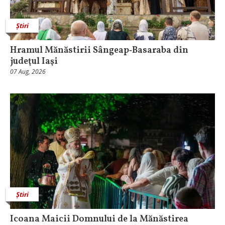
Știri
Hramul Mănăstirii Sângeap‑Basaraba din
judeţul Iaşi
07 Aug, 2026
Știri
Icoana Maicii Domnului de la Mănăstirea