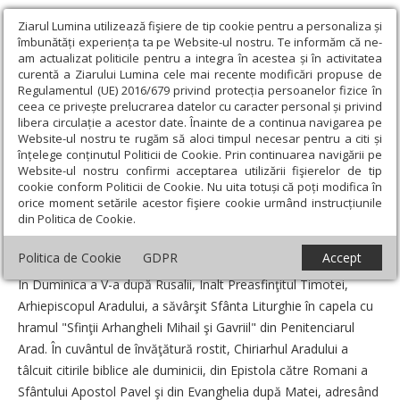
Ziarul Lumina utilizează fişiere de tip cookie pentru a personaliza și
îmbunătăți experiența ta pe Website-ul nostru. Te informăm că ne-
am actualizat politicile pentru a integra în acestea și în activitatea
curentă a Ziarului Lumina cele mai recente modificări propuse de
Regulamentul (UE) 2016/679 privind protecția persoanelor fizice în
ceea ce privește prelucrarea datelor cu caracter personal și privind
libera circulație a acestor date. Înainte de a continua navigarea pe
Website-ul nostru te rugăm să aloci timpul necesar pentru a citi și
Ziarul Lumina
›
Actualitate religioasă
›
Știri
›
Liturghie
înțelege conținutul Politicii de Cookie. Prin continuarea navigării pe
arhierească la Penitenciarul Arad
Website-ul nostru confirmi acceptarea utilizării fişierelor de tip
cookie conform Politicii de Cookie. Nu uita totuși că poți modifica în
Liturghie arhierească la Penitenciarul Arad
orice moment setările acestor fişiere cookie urmând instrucțiunile
din Politica de Cookie.
Un articol de:
Pr. Mircea Bupte
-
27 Iunie 2010
Politica de Cookie
GDPR
Accept
În Duminica a V-a după Rusalii, Înalt Preasfinţitul Timotei,
Arhiepiscopul Aradului, a săvârşit Sfânta Liturghie în capela cu
hramul "Sfinţii Arhangheli Mihail şi Gavriil" din Penitenciarul
Arad. În cuvântul de învăţătură rostit, Chiriarhul Aradului a
tâlcuit citirile biblice ale duminicii, din Epistola către Romani a
Sfântului Apostol Pavel şi din Evanghelia după Matei, adresând