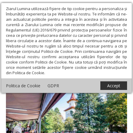
Ziarul Lumina utilizează fişiere de tip cookie pentru a personaliza și
îmbunătăți experiența ta pe Website-ul nostru. Te informăm că ne-
am actualizat politicile pentru a integra în acestea și în activitatea
curentă a Ziarului Lumina cele mai recente modificări propuse de
Regulamentul (UE) 2016/679 privind protecția persoanelor fizice în
ceea ce privește prelucrarea datelor cu caracter personal și privind
libera circulație a acestor date. Înainte de a continua navigarea pe
Website-ul nostru te rugăm să aloci timpul necesar pentru a citi și
Ziarul Lumina
›
Actualitate religioasă
›
Știri
›
Liturghie
înțelege conținutul Politicii de Cookie. Prin continuarea navigării pe
arhierească la Suceava
Website-ul nostru confirmi acceptarea utilizării fişierelor de tip
cookie conform Politicii de Cookie. Nu uita totuși că poți modifica în
Liturghie arhierească la Suceava
orice moment setările acestor fişiere cookie urmând instrucțiunile
din Politica de Cookie.
Politica de Cookie
GDPR
Accept