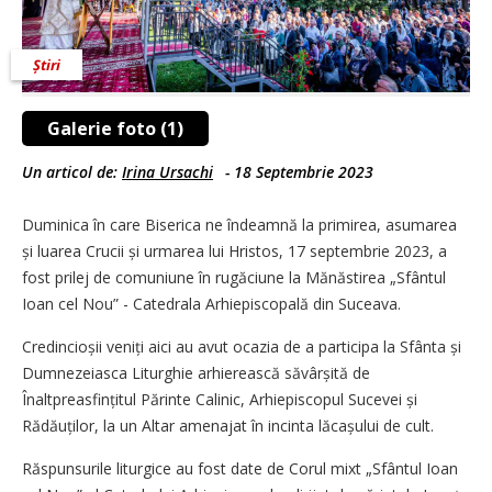
Știri
Galerie foto (1)
Un articol de:
Irina Ursachi
-
18 Septembrie 2023
Duminica în care Biserica ne îndeamnă la primirea, asumarea
și luarea Crucii și urmarea lui Hristos, 17 septembrie 2023, a
fost prilej de comuniune în rugăciune la Mănăstirea „Sfântul
Ioan cel Nou” - Catedrala Arhiepiscopală din Suceava.
Credincioșii veniți aici au avut ocazia de a participa la Sfânta și
Dumnezeiasca Liturghie arhierească săvârșită de
Înaltpreasfințitul Părinte Calinic, Arhiepiscopul Sucevei și
Rădău­ților, la un Altar amenajat în incinta lăcașului de cult.
Răspunsurile liturgice au fost date de Corul mixt „Sfântul Ioan