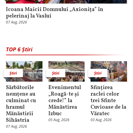
Icoana Maicii Domnului „Axionița” în
pelerinaj la Vaslui
07 Aug, 2026
TOP 6 Știri
Știri
Știri
Știri
Sărbătorile
Evenimentul
Sfințirea
nemţene au
„Roagă-te și
raclei celor
culminat cu
crede!” la
trei Sfinte
hramul
Mănăstirea
Cuvioase de la
Mănăstirii
Izbuc
Văratec
Sihăstria
05 Aug, 2026
03 Aug, 2026
07 Aug, 2026