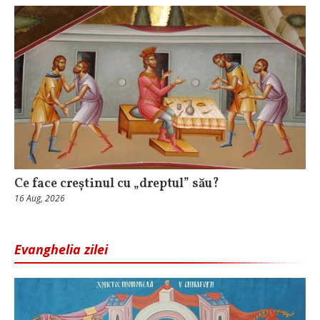
Ce face creștinul cu „dreptul” său?
16 Aug, 2026
Evanghelia zilei