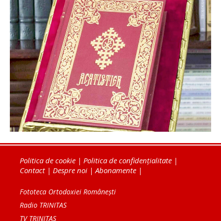
Politica de cookie
|
Politica de confidențialitate
|
Contact
|
Despre noi
|
Abonamente
|
Fototeca Ortodoxiei Românești
Radio TRINITAS
TV TRINITAS