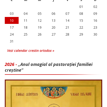
01
02
03
04
05
06
07
08
09
10
11
12
13
14
15
16
17
18
19
20
21
22
23
24
25
26
27
28
29
30
31
Vezi calendar crestin ortodox »
2026 -
„Anul omagial al pastorației familiei
creștine”