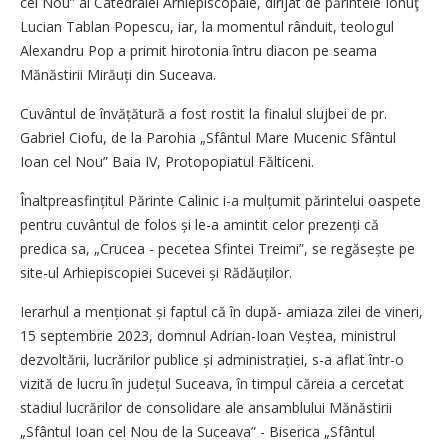
cel Nou” al Catedralei Arhi­episcopale, dirijat de părintele Ionuţ
Lucian Tablan Popescu, iar, la momentul rânduit, teologul
Alexandru Pop a primit hirotonia întru diacon pe seama
Mănăstirii Mirăuți din Suceava.
Cuvântul de învățătură a fost rostit la finalul slujbei de pr.
Gabriel Ciofu, de la Parohia „Sfântul Mare Mucenic Sfântul
Ioan cel Nou” Baia IV, Protopopiatul Fălticeni.
Înaltpreasfințitul Părinte Calinic i-a mulțu­mit părintelui oaspete
pentru cuvântul de folos și le-a amintit celor prezenți că
predica sa, „Crucea - pecetea Sfintei Treimi”, se regăsește pe
site-ul Arhiepiscopiei Sucevei și Rădăuților.
Ierarhul a menționat și faptul că în după- amiaza zilei de vineri,
15 septembrie 2023, domnul Adrian-Ioan Veștea, ministrul
dezvoltării, lucrărilor publice și administrației, s-a aflat într-o
vizită de lucru în județul Suceava, în timpul căreia a cercetat
stadiul lucrărilor de consolidare ale ansamblului Mănăstirii
„Sfântul Ioan cel Nou de la Suceava” - Biserica „Sfântul