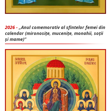
2026 -
„Anul comemorativ al sfintelor femei din
calendar (mironosițe, mu­cenițe, monahii, soții
și mame)”