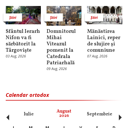
Știri
Știri
Știri
Sfântul Ierarh
Domnitorul
Mănăstirea
Nifon va fi
Mihai
Lainici, reper
sărbătorit la
Viteazul
de slujire şi
Târgoviște
pomenit la
comuniune
Catedrala
03 Aug, 2026
07 Aug, 2026
Patriarhală
09 Aug, 2026
Calendar ortodox
‹
›
August
Iulie
Septembrie
O
2026
L
M
M
J
V
S
D