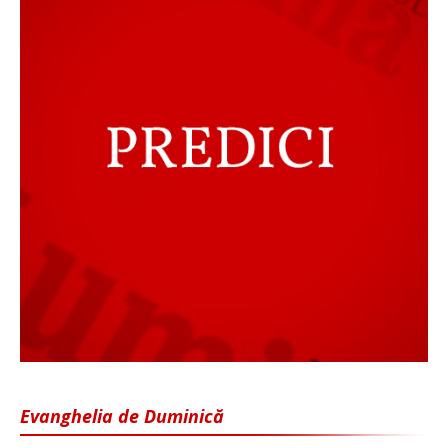
Evanghelia de Duminică